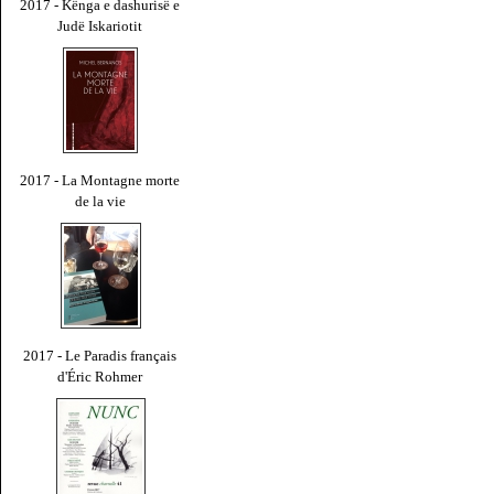
2017 - Kënga e dashurisë e
Judë Iskariotit
2017 - La Montagne morte
de la vie
2017 - Le Paradis français
d'Éric Rohmer