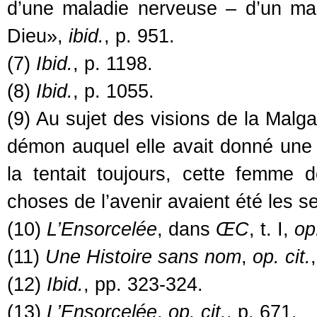
d’une maladie nerveuse – d’un mal
Dieu»,
ibid.
, p. 951.
(7)
Ibid.
, p. 1198.
(8)
Ibid.
, p. 1055.
(9) Au sujet des visions de la Malg
démon auquel elle avait donné une pa
la tentait toujours, cette femme do
choses de l’avenir avaient été les s
(10)
L’Ensorcelée
, dans
ŒC
, t. I,
op.
(11)
Une Histoire sans nom
,
op. cit.
(12)
Ibid.
, pp. 323-324.
(13)
L’Ensorcelée
,
op. cit.
, p. 671.