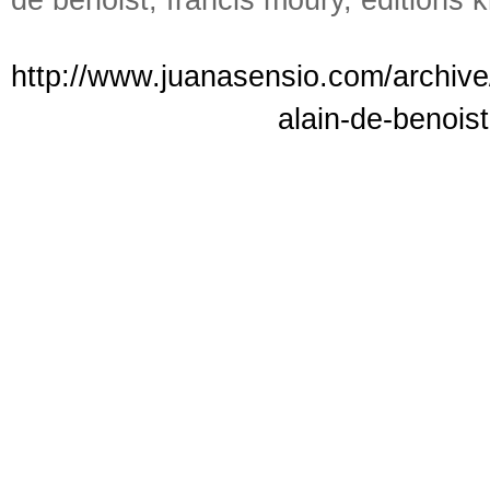
de benoist
,
francis moury
,
éditions k
http://www.juanasensio.com/archive
alain-de-benoist