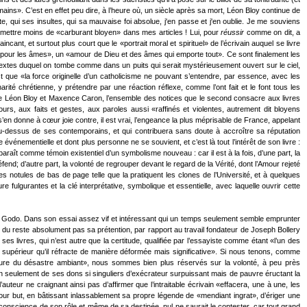
ins». C’est en effet peu dire, à l’heure où, un siècle après sa mort, Léon Bloy continue de
te, qui ses insultes, qui sa mauvaise foi absolue, j'en passe et j'en oublie. Je me souviens
 mettre moins de «carburant bloyen» dans mes articles ! Lui, pour
réussir
comme on dit, a
ant, et surtout plus court que le «portrait moral et spirituel» de l’écrivain auquel se livre
tion pour les âmes», un «amour de Dieu et des âmes qui emporte tout». Ce sont finalement les
textes duquel on tombe comme dans un puits qui serait mystérieusement ouvert sur le ciel,
st que «la force originelle d’un catholicisme ne pouvant s’entendre, par essence, avec les
ité chrétienne, y prétendre par une réaction réflexe, comme l’ont fait et le font tous les
tre Léon Bloy et Maxence Caron, l’ensemble des notices que le second consacre aux livres
rs, aux faits et gestes, aux paroles aussi «raffinés et violentes, autrement dit bloyens
en donne à cœur joie contre, il est vrai, l’engeance la plus méprisable de France, appelant
 au-dessus de ses contemporains, et qui contribuera sans doute à accroître sa réputation
événementielle et dont plus personne ne se souvient, et c’est là tout l’intérêt de son livre :
ît comme témoin existentiel d’un symbolisme nouveau : car il est à la fois, d’une part, la
end; d’autre part, la volonté de regrouper devant le regard de la Vérité, dont l’Amour rejeté
s notules de bas de page telle que la pratiquent les clones de l’Université, et à quelques
ulgurantes et la clé interprétative, symbolique et essentielle, avec laquelle ouvrir cette
uel Godo. Dans son essai assez vif et intéressant qui un temps seulement semble emprunter
t du reste absolument pas sa prétention, par rapport au travail fondateur de Joseph Bollery
s livres, qui n’est autre que la certitude, qualifiée par l’essayiste comme étant «l’un des
 supérieur qu’il réfracte de manière déformée mais significative». Si nous tenons, comme
ure du désastre ambiant», nous sommes bien plus réservés sur la volonté, à peu près
n seulement de ses dons si singuliers d’exécrateur surpuissant mais de pauvre éructant la
uteur ne craignant ainsi pas d’affirmer que l’intraitable écrivain «effacera, une à une, les
 pour but, en bâtissant inlassablement sa propre légende de «mendiant ingrat», d’ériger une
e conscience de son rôle et même de sa destinée, nul ne saurait le contester, car tout grand