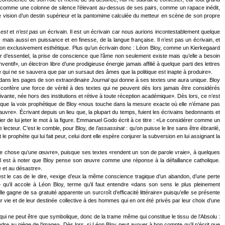
érigea comme une colonne de silence l’élevant au-dessus de ses pairs, comme un rapace inédit,
re vision d’un destin supérieur et la pantomime calculée du metteur en scène de son propre
x
est
et
n’est pas
un écrivain. Il est un écrivain car nous aurions incontestablement quelque
 mais aussi en puissance et en finesse, de la langue française. Il n’est pas un écrivain, et
tion exclusivement esthétique. Plus qu’un écrivain donc : Léon Bloy, comme un Kierkegaard
 d’essentiel, la prise de conscience que l’âme non seulement existe mais qu’elle a besoin
ventif», un électron libre d’une prodigieuse énergie jamais affilié à quelque parti des lettres
aire qui ne se sauvera que par un sursaut des âmes que la politique est inapte à produire».
dans les pages de son extraordinaire
Journal
qui donne à ses textes une aura unique. Bloy
i confère une force de vérité à des textes qui ne peuvent dès lors jamais être considérés
vante, née hors des institutions et rétive à toute réception académique». Dès lors, ce n’est
é que la voix prophétique de Bloy «nous touche dans la mesure exacte où elle n’émane pas
vre». Écrivant depuis un lieu que, la plupart du temps, fuient les écrivains bedonnants et
r de lui jeter le mot à la figure. Emmanuel Godo écrit à ce titre : «Le considérer comme un
 lecteur. C’est le comble, pour Bloy, de
l’assassinat
: qu’on puisse le lire sans être ébranlé,
 prophète qui lui fait peur, celui dont elle espère conjurer la subversion en lui assignant la
autre chose qu’une œuvre», puisque ses textes «rendent un son de parole vraie», à quelques
Il est à noter que Bloy pense son œuvre comme une réponse à la défaillance catholique.
e et au désastre».
est le cas de le dire, «exige d’eux la même conscience tragique d’un abandon, d’une perte
qu’il accole à Léon Bloy, terme qu’il faut entendre «dans son sens le plus pleinement
e gagne de sa gratuité apparente un surcroît d’efficacité littéraire» puisqu’elle se présente
 vie et de leur destinée collective à des hommes qui en ont été privés par leur choix d’une
ui ne peut être que symbolique, donc de la trame même qui constitue le tissu de l’Absolu :
ndre au piège de l’image». Dès lors, si Léon Bloy peut avouer à bon compte qu’il n’écrit que