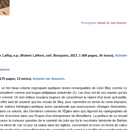
Photographie
(détail) de Juan Asensio.
 Laffay, o.p. (Robert Laffont, coll. Bouquins, 2017, 1 600 pages, 34 euros).
Acheter
Amazon
.
175 pages, 13 euros).
Acheter sur Amazon
.
rs un fort beau volume regroupant quelques textes remarquables de Léon Bloy comme
Le
à considérer comme une longue philippique antisémite (1). Les fous ont de ces manies qui les
crèvent. Un bon éditeur essaiera toujours de caractériser la nature d’un texte qu’il publie,
en effet aisé de soutenir que les essais de Bloy, pour reprendre un terme du reste impropre,
une matrice théologico-poétique aussi paradoxale que pourvoyeuse d’images étonnantes,
 dans ce volume, des Dernières colonnes de l’Église alors qu’y figurent les radiographies de
maître écorcheur dans ses Propos d’un entrepreneur de démolitions. La préface de ce recueil
 pose la curieuse question de la sainteté de celui qui fut le secrétaire bénévole de Barbey
ère élevé de voir un jour sa statue dans les églises, surmontant un tronc en forme de calice
 et des laïcs grenouillant dans les sacristies qu’il a posé sur le billot de sa tonitruante (et