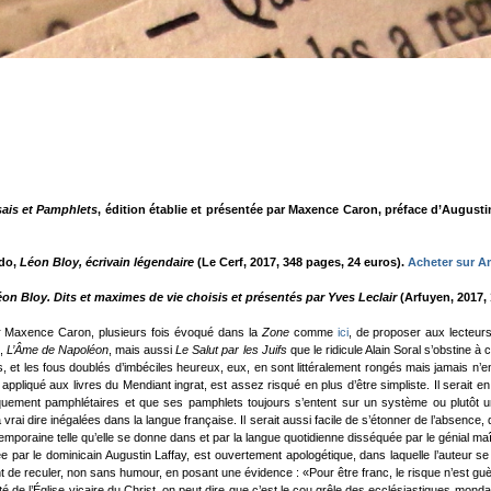
ais et Pamphlets
, édition établie et présentée par Maxence Caron, préface d’Augustin
do,
Léon Bloy, écrivain légendaire
(Le Cerf, 2017, 348 pages, 24 euros).
Acheter sur 
Léon Bloy. Dits et maximes de vie choisis et présentés par Yves Leclair
(Arfuyen, 2017, 
er Maxence Caron, plusieurs fois évoqué dans la
Zone
comme
ici
, de proposer aux lecteu
,
L’Âme de Napoléon
, mais aussi
Le Salut par les Juifs
que le ridicule Alain Soral s’obstine 
, et les fous doublés d’imbéciles heureux, eux, en sont littéralement rongés mais jamais n’en 
 appliqué aux livres du Mendiant ingrat, est assez risqué en plus d’être simpliste. Il serait 
quement pamphlétaires et que ses pamphlets toujours s’entent sur un système ou plutôt 
rai dire inégalées dans la langue française. Il serait aussi facile de s’étonner de l’absence,
ntemporaine telle qu’elle se donne dans et par la langue quotidienne disséquée par le génial 
ée par le dominicain Augustin Laffay, est ouvertement apologétique, dans laquelle l’auteur se
nt de reculer, non sans humour, en posant une évidence : «Pour être franc, le risque n’est gu
 de l’Église vicaire du Christ, on peut dire que c’est le cou grêle des ecclésiastiques mondains