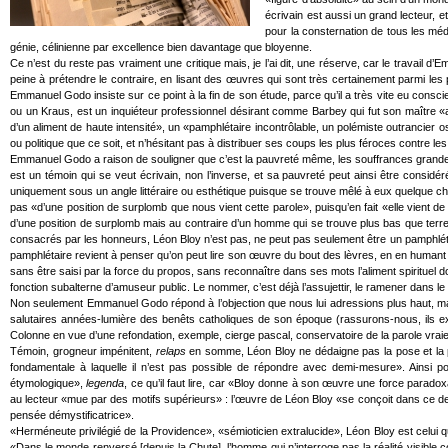
écrivain est aussi un grand lecteur, e
pour la consternation de tous les méd
génie, célinienne par excellence bien davantage que bloyenne.
Ce n’est du reste pas vraiment une critique mais, je l’ai dit, une réserve, car le travai
peine à prétendre le contraire, en lisant des œuvres qui sont très certainement parmi les p
Emmanuel Godo insiste sur ce point à la fin de son étude, parce qu’il a très vite eu con
ou un Kraus, est un inquiéteur professionnel désirant comme Barbey qui fut son maître «a
d’un aliment de haute intensité», un «pamphlétaire incontrôlable, un polémiste outrancier osci
ou politique que ce soit, et n’hésitant pas à distribuer ses coups les plus féroces contre le
Emmanuel Godo a raison de souligner que c’est la pauvreté même, les souffrances grande
est un témoin qui se veut écrivain, non l’inverse, et sa pauvreté peut ainsi être consid
uniquement sous un angle littéraire ou esthétique puisque se trouve mêlé à eux quelque chos
pas «d’une position de surplomb que nous vient cette parole», puisqu’en fait «elle vien
d’une position de surplomb mais au contraire d’un homme qui se trouve plus bas que terre,
consacrés par les honneurs, Léon Bloy n’est pas, ne peut pas seulement être un pamphlétair
pamphlétaire revient à penser qu’on peut lire son œuvre du bout des lèvres, en en humant la
sans être saisi par la force du propos, sans reconnaître dans ses mots l’aliment spirituel
fonction subalterne d’amuseur public. Le nommer, c’est déjà l’assujettir, le ramener dans le 
Non seulement Emmanuel Godo répond à l’objection que nous lui adressions plus haut, mais 
salutaires années-lumière des benêts catholiques de son époque (rassurons-nous, ils ex
Colonne en vue d’une refondation, exemple, cierge pascal, conservatoire de la parole vrai
Témoin, grogneur impénitent,
relaps
en somme, Léon Bloy ne dédaigne pas la pose et la 
fondamentale à laquelle il n’est pas possible de répondre avec demi-mesure». Ainsi p
étymologique»,
legenda
, ce qu’il faut lire, car «Bloy donne à son œuvre une force paradoxa
au lecteur «mue par des motifs supérieurs» : l’œuvre de Léon Bloy «se conçoit dans ce dess
pensée démystificatrice».
«Herméneute privilégié de la Providence», «sémioticien extralucide», Léon Bloy est celui 
«Dans le monde renversé [depuis la Chute], l’homme qui n’interroge pas la réalité visible c