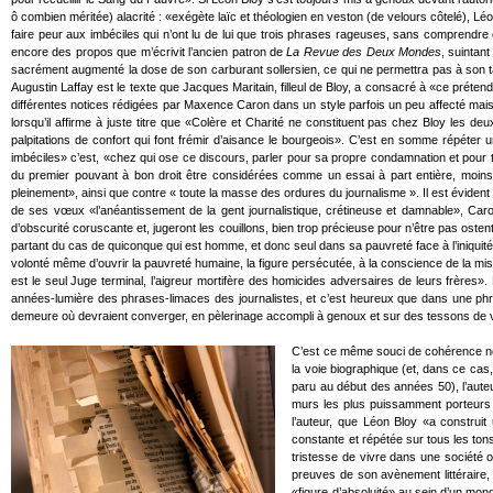
ô combien méritée) alacrité : «exégète laïc et théologien en veston (de velours côtelé), L
faire peur aux imbéciles qui n’ont lu de lui que trois phrases rageuses, sans comprendre où
encore des propos que m’écrivit l’ancien patron de
La Revue des Deux Mondes
, suintan
sacrément augmenté la dose de son carburant sollersien, ce qui ne permettra pas à son tacot 
Augustin Laffay est le texte que Jacques Maritain, filleul de Bloy, a consacré à «ce préten
différentes notices rédigées par Maxence Caron dans un style parfois un peu affecté mais
lorsqu’il affirme à juste titre que «Colère et Charité ne constituent pas chez Bloy les d
palpitations de confort qui font frémir d’aisance le bourgeois». C’est en somme répéter u
imbéciles» c’est, «chez qui ose ce discours, parler pour sa propre condamnation et pour
du premier pouvant à bon droit être considérées comme un essai à part entière, moins co
pleinement», ainsi que contre « toute la masse des ordures du journalisme ». Il est évident 
de ses vœux «l’anéantissement de la gent journalistique, crétineuse et damnable», Caron
d’obscurité coruscante et, jugeront les couillons, bien trop précieuse pour n’être pas ostent
partant du cas de quiconque qui est homme, et donc seul dans sa pauvreté face à l’iniquit
volonté même d’ouvrir la pauvreté humaine, la figure persécutée, à la conscience de la misér
est le seul Juge terminal, l’aigreur mortifère des homicides adversaires de leurs frères»
années-lumière des phrases-limaces des journalistes, et c’est heureux que dans une phrase
demeure où devraient converger, en pèlerinage accompli à genoux et sur des tessons de v
C’est ce même souci de cohérence non
la voie biographique (et, dans ce cas
paru au début des années 50), l’auteu
murs les plus puissamment porteurs d
l’auteur, que Léon Bloy «a constru
constante et répétée sur tous les to
tristesse de vivre dans une société ou
preuves de son avènement littéraire, 
«figure d’absoluité» au sein d’un mond