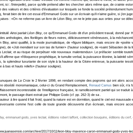
t, ici :
l’interpelle
), parce qu’elle prétend aller les chercher alors même que, de crainte esto
e des valeurs et des critères d’évaluation sur lesquels se fonde la société prétendument hum
ferait bien de lire cet essai d’Emmanuel Godo sur un écrivain qu’il n’aime guère, si j’en juge
çaises : «On ne referme pas un livre de Léon Bloy, on ne le jette pas aux orties pour se déle
intitulé
Ainsi parlait Léon Bloy
, ce qu’Emmanuel Godo dit d’un précédent travail, donné par Hu
des anthologies, des florilèges de fleurs noires, délicieusement vénéneuses, à la méchanceté 
 Bloy, ainsi qualifié, à la mode journalistique, de «figure biblique», mais encore de «poète 
igne), de «
Job mendiant
sur son tas de fumier» (l'auteur souligne), de «saint Sébastien de la li
ves Leclair, et au risque de perpétuer «de nouveaux malentendus». Le préfacier semble toutefo
'il affirme que «l'éloquence prophétique, le tumulte verbal, la puissance léonine, la latinité
 la splendeur luxuriante de son style à la hauteur de la Gloire entrevue, la puissante tessi
 à bas et hauts reliefs» (l'auteur souligne).
s eunuques de
La Croix
le 2 février 1898, en rendant compte des pogroms qui ont alors ac
un autre obsédé monomaniaque, celui-ci du Grand Remplacement,
Renaud Camus
bien sûr, n’a 
aissement incontestable de l’intelligence française, le ramollissement partiel qui se traduit
ont, le passage étant extrait par Philippe Godo (cf. pp. 262-3) de sa
.
 auteur à lire quand il fait froid, quand la nature est en dormition, quand le ciel est mauss
uleversante comme l'est celle de toute grande découverte d'un écrivain, mais encore acce
fay
,
emmanuel godo
,
yves leclair
,
éditions robert laffont
,
collection bouquins
,
éditions du cerf
,
www.juanasensio.com/archive/2017/10/11/leon-bloy-maxence-caron-emmanuel-godo-yves-lecl