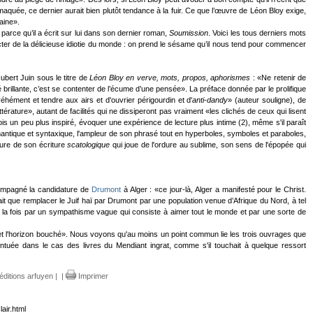
maquée, ce dernier aurait bien plutôt tendance à la fuir. Ce que l’œuvre de Léon Bloy exige,
aine».
 parce qu’il a écrit sur lui dans son dernier roman,
Soumission
. Voici les tous derniers mots
cter de la délicieuse idiotie du monde : on prend le sésame qu’il nous tend pour commencer
bert Juin sous le titre de
Léon Bloy en verve, mots, propos, aphorismes
: «Ne retenir de
brillante, c’est se contenter de l’écume d’une pensée». La préface donnée par le prolifique
véhément et tendre aux airs et d'ouvrier périgourdin et d'
anti-dandy
» (auteur souligne), de
ttérature», autant de facilités qui ne dissiperont pas vraiment «les clichés de ceux qui lisent
is un peu plus inspiré, évoquer une expérience de lecture plus intime (2), même s'il paraît
 sémantique et syntaxique, l'ampleur de son phrasé tout en hyperboles, symboles et paraboles,
ture de son écriture
scatologique
qui joue de l'ordure au sublime, son sens de l'épopée qui
compagné la candidature de
Drumont
à Alger : «ce jour-là, Alger a manifesté pour le Christ.
fait que remplacer le Juif haï par Drumont par une population venue d’Afrique du Nord, à tel
 à la fois par un sympathisme vague qui consiste à aimer tout le monde et par une sorte de
ade et l'horizon bouché». Nous voyons qu'au moins un point commun lie les trois ouvrages que
ntuée dans le cas des livres du Mendiant ingrat, comme s'il touchait à quelque ressort
éditions arfuyen
|
|
Imprimer
air.html