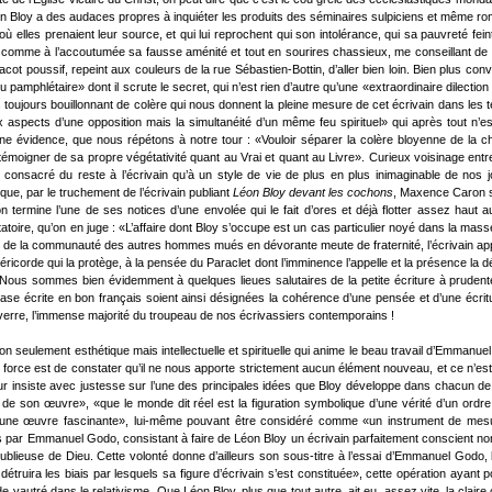
éon Bloy a des audaces propres à inquiéter les produits des séminaires sulpiciens et même roma
 elles prenaient leur source, et qui lui reprochent qui son intolérance, qui sa pauvreté fein
t comme à l’accoutumée sa fausse aménité et tout en sourires chassieux, me conseillant de
poussif, repeint aux couleurs de la rue Sébastien-Bottin, d’aller bien loin. Bien plus convainc
du pamphlétaire» dont il scrute le secret, qui n’est rien d’autre qu’une «extraordinaire dilec
 toujours bouillonnant de colère qui nous donnent la pleine mesure de cet écrivain dans les 
eux aspects d’une opposition mais la simultanéité d’un même feu spirituel» qui après tout n’e
ne évidence, que nous répétons à notre tour : «Vouloir séparer la colère bloyenne de la char
 témoigner de sa propre végétativité quant au Vrai et quant au Livre». Curieux voisinage en
nsacré du reste à l’écrivain qu’à un style de vie de plus en plus inimaginable de nos jou
que, par le truchement de l’écrivain publiant
Léon Bloy devant les cochons
, Maxence Caron s’
 termine l’une de ses notices d’une envolée qui le fait d’ores et déjà flotter assez haut
atoire, qu’on en juge : «L’affaire dont Bloy s’occupe est un cas particulier noyé dans la masse 
é de la communauté des autres hommes mués en dévorante meute de fraternité, l’écrivain appara
icorde qui la protège, à la pensée du Paraclet dont l’imminence l’appelle et la présence la déf
. Nous sommes bien évidemment à quelques lieues salutaires de la petite écriture à prudente
 écrite en bon français soient ainsi désignées la cohérence d’une pensée et d’une écriture f
erre, l’immense majorité du troupeau de nos écrivassiers contemporains !
 seulement esthétique mais intellectuelle et spirituelle qui anime le beau travail d’Emman
, force est de constater qu’il ne nous apporte strictement aucun élément nouveau, et ce n’es
r insiste avec justesse sur l’une des principales idées que Bloy développe dans chacun de se
e son œuvre», «que le monde dit réel est la figuration symbolique d’une vérité d’un ordre
it une œuvre fascinante», lui-même pouvant être considéré comme «un instrument de mes
ns par Emmanuel Godo, consistant à faire de Léon Bloy un écrivain parfaitement conscient no
blieuse de Dieu. Cette volonté donne d’ailleurs son sous-titre à l’essai d’Emmanuel Godo, l’a
détruira les biais par lesquels sa figure d’écrivain s’est constituée», cette opération ayant
e vautré dans le relativisme. Que Léon Bloy, plus que tout autre, ait eu, assez vite, la clair