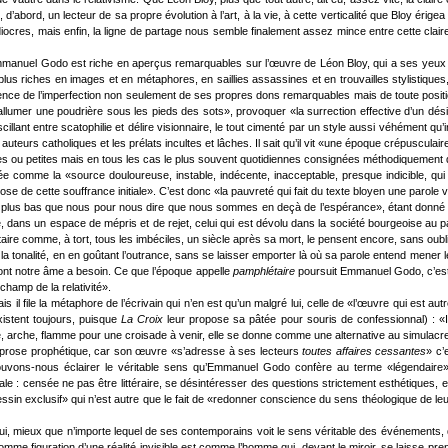
t, d’abord, un lecteur de sa propre évolution à l’art, à la vie, à cette verticalité que Bloy 
iocres, mais enfin, la ligne de partage nous semble finalement assez mince entre cette clai
l d’Emmanuel Godo est riche en aperçus remarquables sur l’œuvre de Léon Bloy, qui a ses yeu
lus riches en images et en métaphores, en saillies assassines et en trouvailles stylistiques,
science de l’imperfection non seulement de ses propres dons remarquables mais de toute posi
llumer une poudrière sous les pieds des sots», provoquer «la surrection effective d’un désir
llant entre scatophilie et délire visionnaire, le tout cimenté par un style aussi véhément qu’in
s auteurs catholiques et les prélats incultes et lâches. Il sait qu’il vit «une époque crépuscul
s ou petites mais en tous les cas le plus souvent quotidiennes consignées méthodiquement 
érée comme la «source douloureuse, instable, indécente, inacceptable, presque indicible, qu
e de cette souffrance initiale». C’est donc «la pauvreté qui fait du texte bloyen une parole vi
t de plus bas que nous pour nous dire que nous sommes en deçà de l’espérance», étant donn
 dans un espace de mépris et de rejet, celui qui est dévolu dans la société bourgeoise au pau
e comme, à tort, tous les imbéciles, un siècle après sa mort, le pensent encore, sans oublie
 tonalité, en en goûtant l’outrance, sans se laisser emporter là où sa parole entend mener le
 dont notre âme a besoin. Ce que l’époque appelle
pamphlétaire
poursuit Emmanuel Godo, c’est le
champ de la relativité».
il file la métaphore de l’écrivain qui n’en est qu’un malgré lui, celle de «l’œuvre qui est 
istent toujours, puisque
La Croix
leur propose sa pâtée pour souris de confessionnal) : «
e, arche, flamme pour une croisade à venir, elle se donne comme une alternative au simulacr
prose prophétique, car son œuvre «s’adresse à ses lecteurs
toutes affaires cessantes
» c’
ouvons-nous éclairer le véritable sens qu’Emmanuel Godo confère au terme «légendaire» 
le : censée ne pas être littéraire, se désintéresser des questions strictement esthétiques, ell
in exclusif» qui n’est autre que le fait de «redonner conscience du sens théologique de leur
qui, mieux que n’importe lequel de ses contemporains voit le sens véritable des événements, q
omme figuration d’une réalité invisible est comme l’homme qui, devant le miroir, se laisse pre