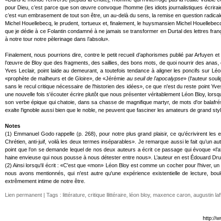
pour Dieu, c’est parce que son œuvre convoque l’homme (les idiots journalistiques écriraien
c’est «un embrasement de tout son être, un au-delà du sens, la remise en question radical
Michel Houellebecq, le prudent, tortueux et, finalement, le huysmansien Michel Houellebecq, 
que je dédie à ce Folantin condamné à ne jamais se transformer en Durtal des lettres fran
à notre tour notre pèlerinage dans l’absolu».
Finalement, nous pourrions dire, contre le petit recueil d’aphorismes publié par Arfuyen et 
l’œuvre de Bloy que des fragments, des saillies, des bons mots, de quoi nourrir des anas, 
Yves Leclair, point laide au demeurant, a toutefois tendance à aligner les poncifs sur Léon
«prophète de malheurs et de Gloire», de «Jérémie
au seuil de l'apocalypse
» (l'auteur soul
sans le recul critique nécessaire de l'historien des idées», ce que n'est du reste point Y
une nouvelle fois s'écouter écrire plutôt que nous présenter véritablement Léon Bloy, lorsqu
son verbe épique qui chatoie, dans sa chasse de magnifique martyr, de mots d'or balafrés,
exalte l'ignoble aussi bien que le noble, ne peuvent que fasciner les amateurs de grand style
Notes
(1) Emmanuel Godo rappelle (p. 268), pour notre plus grand plaisir, ce qu’écrivirent le
Chrétien, anti-juif, voilà les deux termes inséparables». Je remarque aussi le fait qu’
point que l’on se demande lequel de nos deux auteurs a écrit ce passage qui évoque «l’aff
haine envieuse qui nous pousse à nous détester entre nous». L’auteur en est Édouard Drum
(2) Ainsi lorsqu'il écrit : «C'est que «mon» Léon Bloy est comme un cocher pour l'hiver, un
nous avons mentionnés, qui n'est autre qu'une expérience existentielle de lecture, bo
extrêmement intime de notre être.
Lien permanent
| Tags :
littérature
,
critique llittéraire
,
léon bloy
,
maxence caron
,
augustin laf
http://