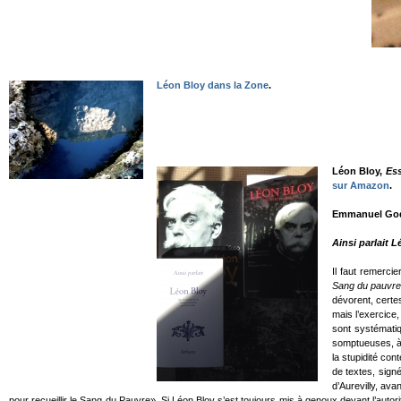
Léon Bloy dans la Zone
.
Léon Bloy,
Ess
sur Amazon
.
Emmanuel Go
Ainsi parlait 
Il faut remerci
Sang du pauvre
dévorent, certes
mais l’exercice,
sont systémati
somptueuses, à v
la stupidité co
de textes, sign
d’Aurevilly, ava
pour recueillir le Sang du Pauvre». Si Léon Bloy s’est toujours mis à genoux devant l’autorité