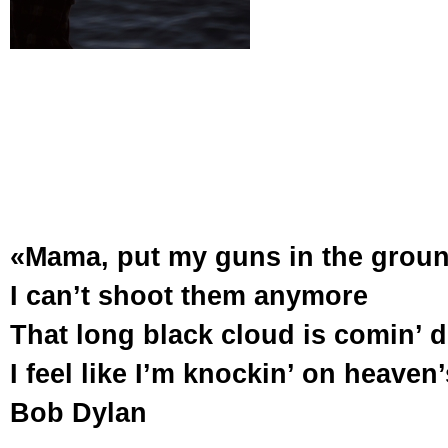
«Mama, put my guns in the grou
I can’t shoot them anymore
That long black cloud is comin’ 
I feel like I’m knockin’ on heaven
Bob Dylan