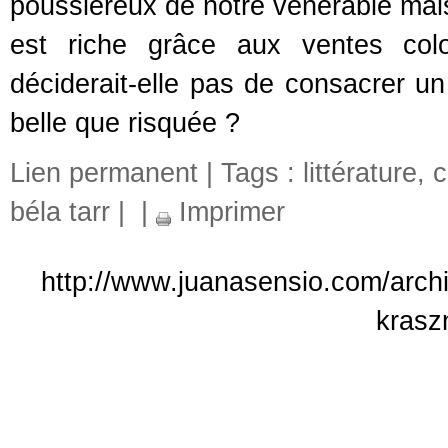
poussiéreux de notre vénérable maiso
est riche grâce aux ventes co
déciderait-elle pas de consacrer u
belle que risquée ?
Lien permanent
| Tags :
littérature
,
c
béla tarr
|
|
Imprimer
http://www.juanasensio.com/archi
krasz