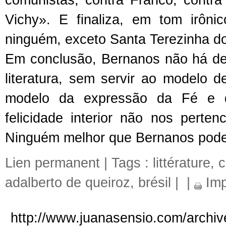
comunistas, contra Franco, contr
Vichy». E finaliza, em tom irôn
ninguém, exceto Santa Terezinha d
Em conclusão, Bernanos não há de t
literatura, sem servir ao modelo 
modelo da expressão da Fé e d
felicidade interior não nos pert
Ninguém melhor que Bernanos poderi
Lien permanent
| Tags :
littérature
,
c
adalberto de queiroz
,
brésil
|
|
Imp
http://www.juanasensio.com/archi