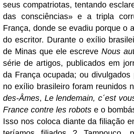
seus compatriotas, tentando esclar
das consciências» e a tripla cor
França, donde se evadiu porque o am
do escritor. Durante o exílio brasile
de Minas que ele escreve
Nous aut
série de artigos, publicados em jor
da França ocupada; ou divulgados p
no exílio brasileiro foram reunidos n
des-Âmes
,
Le lendemain, c´est vou
France contre les robots
e o bombá
Isso nos coloca diante da filiação e
teríamos filiados ? Tampouco, p