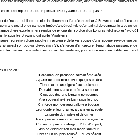
onstre d'insignifiance sociale et écrivain monstrueux, «merveilleux mélange d’universel et
en fin de compte, n'est qu'un portrait d'Henry James, n'est-ce pas ?
t de finesse qui illustre le plus intelligemment l'art d'écrire cher à Browning, puisqu'il pré
n rang social et de sa haute lignée d'ancêtres) tels qu'un animal de compagnie a pu se les f
 l'atmosphère excellemment rendue de tel quartier sordide d'un Londres fuligineux et froid 
lie, lorsque les Browning ont quitté l'Angleterre.
 seule recréation d'une subtilité miraculeuse de la vie sociale d'une époque révolue vue par le
rfait qu'est son pouvoir d'évocation (7), s'efforcer d'en capturer l'énigmatique puissance, de
nt, les mêmes freux volant aux cimes des feuillages, pourtant se meut inévitablement vers la
as du païen :
«Pardonne, oh pardonne, si mon âme crée
À partir de cette force divine que je sais être
Tienne et toi, une figure faite seulement
De sable, mouvante et prête à se briser.
C’est que des ans lointains non soumis
À ta souveraineté, refluant sous le choc,
Ont forcé mon cerveau ballotté à épouser
Leur doute et leur crainte, à trahir en aveugle
La pureté du modèle et déformer
Ton si précieux amour en vile contrefaçon ! –
Comme un païen naufragé, à l’abri d’un port,
Afin de célébrer son dieu marin sauveur,
Dresse un dauphin sculpté… ouïes bâillant