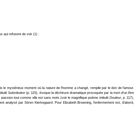
x qui refusent de voir (1) :
ux mais le mystérieux moment où la nature de l'homme a changé, remplie par le don de l'amour.
ntitulé
Substitution
(p. 115), évoque la déchirure dramatique provoquée par la mort d'un être
s passion tout comme elle est sans mots (voir le magnifique poème intitulé
Douleur
, p. 117),
ent analysé par Sören Kierkegaard. Pour Elizabeth Browning, l'enfermement est, d'abord,