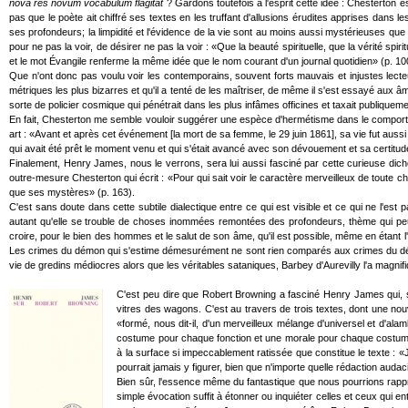
nova res novum vocabulum flagitat
? Gardons toutefois à l'esprit cette idée : Chesterton e
pas que le poète ait chiffré ses textes en les truffant d'allusions érudites apprises dans
ses profondeurs; la limpidité et l'évidence de la vie sont au moins aussi mystérieuses que 
pour ne pas la voir, de désirer ne pas la voir : «Que la beauté spirituelle, que la vérité sp
et le mot Évangile renferme la même idée que le nom courant d'un journal quotidien» (p. 10
Que n'ont donc pas voulu voir les contemporains, souvent forts mauvais et injustes lect
métriques les plus bizarres et qu'il a tenté de les maîtriser, de même il s'est essayé aux âme
sorte de policier cosmique qui pénétrait dans les plus infâmes officines et taxait publiqueme
En fait, Chesterton me semble vouloir suggérer une espèce d'hermétisme dans le comporteme
art : «Avant et après cet événement [la mort de sa femme, le 29 juin 1861], sa vie fut aussi
qui avait été prêt le moment venu et qui s'était avancé avec son dévouement et sa certitu
Finalement, Henry James, nous le verrons, sera lui aussi fasciné par cette curieuse dichoto
outre-mesure Chesterton qui écrit : «Pour qui sait voir le caractère merveilleux de toute 
que ses mystères» (p. 163).
C'est sans doute dans cette subtile dialectique entre ce qui est visible et ce qui ne l'es
autant qu'elle se trouble de choses inommées remontées des profondeurs, thème qui peut
croire, pour le bien des hommes et le salut de son âme, qu'il est possible, même en étant l
Les crimes du démon qui s'estime démesurément ne sont rien comparés aux crimes du démon q
vie de gredins médiocres alors que les véritables sataniques, Barbey d'Aurevilly l'a magnifi
C'est peu dire que Robert Browning a fasciné Henry James qui, s'il
vitres des wagons. C'est au travers de trois textes, dont une nouv
«formé, nous dit-il, d'un merveilleux mélange d'universel et d'alam
costume pour chaque fonction et une morale pour chaque costume» 
à la surface si impeccablement ratissée que constitue le texte : «J
pourrait jamais y figurer, bien que n'importe quelle rédaction audac
Bien sûr, l'essence même du fantastique que nous pourrions rappr
simple évocation suffit à étonner ou inquiéter celles et ceux qui 