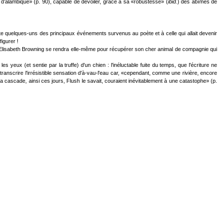
 d’alambiqué» (p. 90), capable de dévoiler, grâce à sa «robustesse» (
ibid.
) des abîmes de
sente quelques-uns des principaux événements survenus au poète et à celle qui allait devenir
igurer !
où Elisabeth Browning se rendra elle-même pour récupérer son cher animal de compagnie qui
s yeux (et sentie par la truffe) d'un chien : l'inéluctable fuite du temps, que l'écriture ne
 transcrire l'irrésistible sensation d'à-vau-l'eau car, «cependant, comme une rivière, encore
 cascade, ainsi ces jours, Flush le savait, couraient inévitablement à une catastophe» (p.