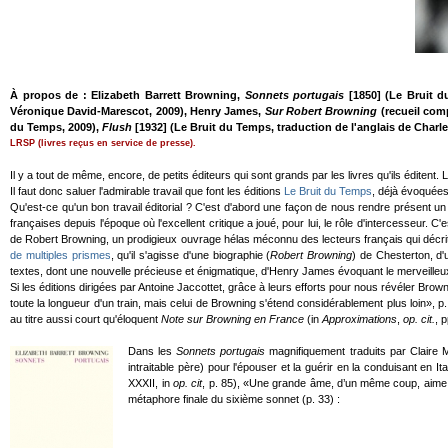
À propos de : Elizabeth Barrett Browning,
Sonnets portugais
[1850] (Le Bruit du
Véronique David-Marescot, 2009), Henry James,
Sur Robert Browning
(recueil co
du Temps, 2009),
Flush
[1932] (Le Bruit du Temps, traduction de l'anglais de Charl
LRSP (livres reçus en service de presse).
Il y a tout de même, encore, de petits éditeurs qui sont grands par les livres qu'ils éditent.
Il faut donc saluer l'admirable travail que font les éditions
Le Bruit du Temps
, déjà évoquées
Qu'est-ce qu'un bon travail éditorial ? C'est d'abord une façon de nous rendre présent u
françaises depuis l'époque où l'excellent critique a joué, pour lui, le rôle d'intercesseur. C'e
de Robert Browning, un prodigieux ouvrage hélas méconnu des lecteurs français qui décrit u
de multiples prismes
, qu'il s'agisse d'une biographie (
Robert Browning
) de Chesterton, d'
textes, dont une nouvelle précieuse et énigmatique, d'Henry James évoquant le merveilleux
Si les éditions dirigées par Antoine Jaccottet, grâce à leurs efforts pour nous révéler Brown
toute la longueur d'un train, mais celui de Browning s'étend considérablement plus loin», p
au titre aussi court qu'éloquent
Note sur Browning en France
(in
Approximations
,
op. cit.
, 
Dans les
Sonnets portugais
magnifiquement traduits par Claire 
intraitable père) pour l'épouser et la guérir en la conduisant en I
XXXII, in
op. cit
, p. 85), «Une grande âme, d’un même coup, aime et 
métaphore finale du sixième sonnet (p. 33) :