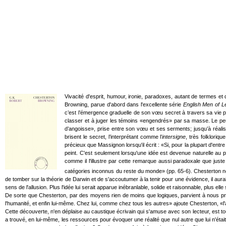
Vivacité d'esprit, humour, ironie, paradoxes, autant de termes e
Browning, parue d'abord dans l'excellente série
English Men of Le
c’est l’émergence graduelle de son vœu secret à travers sa vie publi
classer et à juger les témoins «engendrés» par sa masse. Le pe
d’angoisse», prise entre son vœu et ses serments; jusqu’à réaliser
brisent le secret, l’interprétant comme l’
intersigne
, très folkloriq
précieux que Massignon lorsqu'il écrit : «Si, pour la plupart d'ent
peint. C'est seulement lorsqu'une idée est devenue naturelle au p
comme il l'illustre par cette remarque aussi paradoxale que just
catégories inconnus du reste du monde» (pp. 65-6). Chesterton nou
de tomber sur la théorie de Darwin et de s'accoutumer à la tenir pour une évidence, il aurai
sens de l'allusion. Plus l'idée lui serait apparue inébranlable, solide et raisonnable, plus 
De sorte que Chesterton, par des moyens rien de moins que logiques, parvient à nous prouv
l'humanité, et enfin lui-même. Chez lui, comme chez tous les autres» ajoute Chesterton, «l'am
Cette découverte, n'en déplaise au caustique écrivain qui s'amuse avec son lecteur, est t
a trouvé, en lui-même, les ressources pour évoquer une réalité que nul autre que lui n'étai