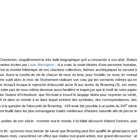
 Chesterton, singulièrement la très belle biographique qu'il a consacrée à son aîné, Robert
nnantes écrites par
Louis Massignon
: «La vraie, la seule histoire d’une personne humaine,
, c’est la montée folklorique de ses réactions collectives, thèmes archétypiques lui servant à
x. Aussi la courbe de vie de chacun de nous se tend, pour l’ordalie; se noue, en «nœud
me subit alors le choc de l’
événement
réalisant son vœu par les serments mêmes qui en
s lorsqu'il évoque le reproche d'obscurité qu'on fit aux textes de Browning (3), est moins
er cette part de nous-même devenue aussi familière et inaperçue que le motif de notre papier
n l'auteur d'
Orthodoxie
, que l'écrivain a trouvé le langage idoine pour exprimer sa vérité,
qu'il vit dans un monde à lui dans lequel existent des symboles, des correspondances, des
e
a question de l'obscurité de Browning : «S'il avait été possible à un poète du XVI
siècle
t fouillé dans les plus extravagants traités médiévaux d'histoire naturelle afin de percer le
tes de son siècle : «comme tout le monde, il lui fallait découvrir d'abord l'univers, puis
fin : qu'avons-nous besoin de savoir que Browning peut être qualifié de génial parce qu'il
lques mots, caractérisé cet office que réalise tout grand artiste, tout grand découvreur :
at