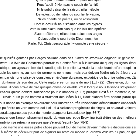
Peut l’abolir ? Non pas le soupir de l’amitié,
Ni le subtil calcul de la raison; ni la mélodie
De violes, ou de flûtes où soufflait le Faune;
Ni les chants de poètes, ou de rossignols
Dont le cœur là-haut s’élance dans les cyprès
Vers la lune claire; non plus que les lois des sphères
S’auto-célébrant, ni les doux saluts des anges
Qu’accueille le sourire de Dieu : non, rien
Parle, Toi, Christ secourable ! – comble cette césure.»
t de qualités goûtées par Borges saluant, dans ses
Cours de littérature anglaise
, le génie de
tters
. Le livre de Chesterton pourrait tout entier être lu à la lumière de quelques lignes éto
que; en agissant, loin de le souiller, elle le purifie. La vraie, la seule histoire d’un peuple
uple les somme, au nom de serments communs; mais eux doivent fidélité privée à leurs vœu
, parfois, une prise de conscience héroïque du sacré, expiatrice de la crise collective. L’â
ue, du thème de son destin. Cette rupture est un signe de mort […]» (2). Chesterton, du moin
re nous, il nous arrive de dire quelque chose de valable, c'est lorsque nous laissons s'exprim
enseur qu'elle devient saisissante pour le monde» (p. 67) puisque c'est à ce moment-là, selo
e : «Mais si un jeune homme a vraiment des idées à lui, il doit d'abord être obscur parce 
s donne un exemple savoureux pour illustrer sa très raisonnable démonstration consacrée à l
t pu écrire un vers comme celui-ci : «La radieuse progéniture du singe», et on aurait vainemen
elle serait apparue aux yeux du monde opaque et fantastique» (pp. 66-7).
er que l'accomplissement public du vœu secret de Browning était d'être un des meilleurs poè
bition se rétrécit à mesure que s'élargit l'esprit» (pp. 78-9).
out de même une assez petite chose pouvant tout de même devenir matière à discussions sans 
t à même de découvrir puis de signifier au reste du monde ? Lorenzo Valla n'a-t-il pas, en que