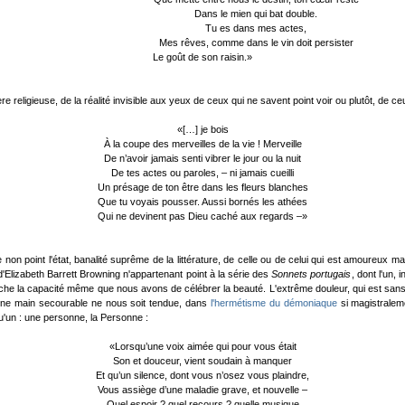
Dans le mien qui bat double.
Tu es dans mes actes,
Mes rêves, comme dans le vin doit persister
Le goût de son raisin.»
 religieuse, de la réalité invisible aux yeux de ceux qui ne savent point voir ou plutôt, de ceu
«[…] je bois
À la coupe des merveilles de la vie ! Merveille
De n’avoir jamais senti vibrer le jour ou la nuit
De tes actes ou paroles, – ni jamais cueilli
Un présage de ton être dans les fleurs blanches
Que tu voyais pousser. Aussi bornés les athées
Qui ne devinent pas Dieu caché aux regards –»
rire non point l'état, banalité suprême de la littérature, de celle ou de celui qui est amoure
Elizabeth Barrett Browning n'appartenant point à la série des
Sonnets portugais
, dont l'un, i
rrache la capacité même que nous avons de célébrer la beauté. L'extrême douleur, qui est san
'une main secourable ne nous soit tendue, dans
l'hermétisme du démoniaque
si magistralem
u'un : une personne, la Personne :
«Lorsqu’une voix aimée qui pour vous était
Son et douceur, vient soudain à manquer
Et qu’un silence, dont vous n’osez vous plaindre,
Vous assiège d’une maladie grave, et nouvelle –
Quel espoir ? quel recours ? quelle musique