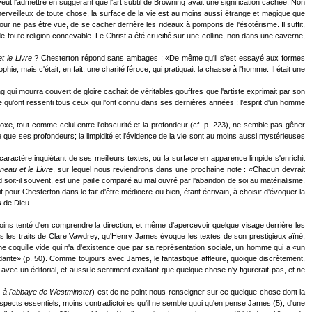
veut l'admettre en suggérant que l'art subtil de Browning avait une signification cachée. Non
 merveilleux de toute chose, la surface de la vie est au moins aussi étrange et magique que
our ne pas être vue, de se cacher derrière les rideaux à pompons de l'ésotérisme. Il suffit,
 de toute religion concevable. Le Christ a été crucifié sur une colline, non dans une caverne,
t le Livre
? Chesterton répond sans ambages : «De même qu'il s'est essayé aux formes
ie; mais c'était, en fait, une charité féroce, qui pratiquait la chasse à l'homme. Il était une
ui mourra couvert de gloire cachait de véritables gouffres que l'artiste exprimait par son
ose qu'ont ressenti tous ceux qui l'ont connu dans ses dernières années : l'esprit d'un homme
adoxe, tout comme celui entre l'obscurité et la profondeur (cf. p. 223), ne semble pas gêner
 que ses profondeurs; la limpidité et l'évidence de la vie sont au moins aussi mystérieuses
caractère inquiétant de ses meilleurs textes, où la surface en apparence limpide s'enrichit
neau et le Livre
, sur lequel nous reviendrons dans une prochaine note : «Chacun devrait
d soit-il souvent, est une paille comparé au mal ouvré par l'abandon de soi au matérialisme.
ur Chesterton dans le fait d'être médiocre ou bien, étant écrivain, à choisir d'évoquer la
s de Dieu.
 moins tenté d'en comprendre la direction, et même d'apercevoir quelque visage derrière les
s les traits de Clare Vawdrey, qu'Henry James évoque les textes de son prestigieux aîné,
'une coquille vide qui n'a d'existence que par sa représentation sociale, un homme qui a «un
dante» (p. 50). Comme toujours avec James, le fantastique affleure, quoique discrètement,
avec un éditorial, et aussi le sentiment exaltant que quelque chose n'y figurerait pas, et ne
 à l'abbaye de Westminster
) est de ne point nous renseigner sur ce quelque chose dont la
aspects essentiels, moins contradictoires qu'il ne semble quoi qu'en pense James (5), d'une