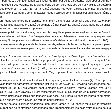
st peut-être, à son tour et non sans jouer de l'humour qui le caractérise, plus obscur qu'il ne 
 les quelque 6 000 volumes de la bibliothèque de son père car, pou qui sait «voir le caractère
ses mystères» (p. 163). En fait, la réalité est sous nos yeux, saisissante et n'a nul besoin, p
irituelle soient par nature communicables, et qu'il faille les communiquer, est au principe même
0).
eurs, dans les textes de Browning, notamment dans le plus accompli d'entre eux,
L'Anneau e
s les plus bizarres et a tenté de se mettre à leur place. La charité était la base de sa philosoph
nt de vertu les canailles» (pp. 84-5).
nt public du grand poète, comme si la tranquille et patiente ascension sociale de Browning q
 tranquille et routinière qu'on l'imagine aisément; mais il demeura toujours en lui quelque ch
de jusqu'à une position considérée comme indéfendable, à deux doigts du meurtre» (p. 160).
mie entre la vie privée de l'artiste et sa vie, tellement brillante, publique. L'apparent par
chose, avons-nous relevé plus haut, la surface de la vie est au moins aussi étrange et magique
t pas que Chesterton voit la racine même de l'art elliptique de Browning et peut-être même ce 
 lui faire conclure sa très belle biographie du grand poète par ces phrases évoquant
L'An
'ennemi du genre humain, d'être l'ami de Dieu. Le mal ouvré par cet orgueil mystique, si gran
ui s'estime sans valeur» (p. 288), comme si l'unique crime, en fin de compte, consistait po
quement illustré, sont ceux qui, faisant le Mal, ne peuvent que tomber dans les mains terrible
 n'a jamais tenté de monter dans le train que tire, selon lui, tout écrivain (4), n'en a pas
elle toute en paradoxes et subtilités intitulée
La Vie privée
, où Browning est représenté sou
biqué» (p. 90). Si Lord Mellifont, dont le modèle a été le peintre Frederic Leighton, n'est qu
(p. 25), Clare Vawdrey, lui, est "entièrement privé» et n'a «pas de vie publique correspon
'avais l'impression intime que tout cela était conçu pour paraître dans les journaux du matin, 
ieuse eût été prête à payer une fortune pour l'obtenir» (p. 52).
ocher de ces «lumières diagonales» dont parle James (p. 83, dans le texte intitulé
Browning
entourent ces deux étranges personnages, trop irrécusablement liés pour n'être que les deux 