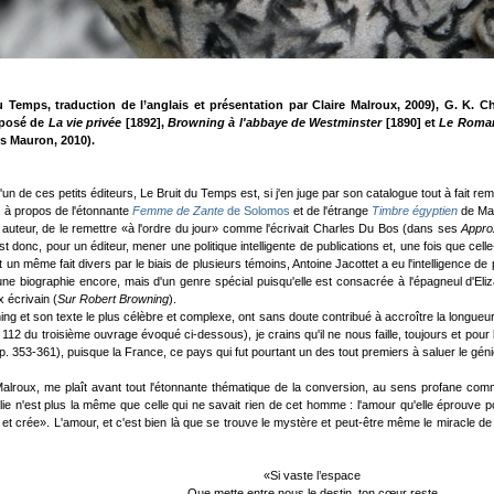
 Temps, traduction de l’anglais et présentation par Claire Malroux, 2009), G. K. C
mposé de
La vie privée
[1892],
Browning à l'abbaye de Westminster
[1890] et
Le Roma
es Mauron, 2010).
 L'un de ces petits éditeurs, Le Bruit du Temps est, si j'en juge par son catalogue tout à fait r
 à propos de l'étonnante
Femme de Zante
de Solomos
et de l'étrange
Timbre égyptien
de Ma
n auteur, de le remettre «à l'ordre du jour» comme l'écrivait Charles Du Bos (dans ses
Appro
st donc, pour un éditeur, mener une politique intelligente de publications et, une fois que celle-
n même fait divers par le biais de plusieurs témoins, Antoine Jacottet a eu l'intelligence d
une biographie encore, mais d'un genre spécial puisqu'elle est consacrée à l'épagneul d'Eli
 écrivain (
Sur Robert Browning
).
ing et son texte le plus célèbre et complexe, ont sans doute contribué à accroître la longueur 
. 112 du troisième ouvrage évoqué ci-dessous), je crains qu'il ne nous faille, toujours et pour
pp. 353-361), puisque la France, ce pays qui fut pourtant un des tout premiers à saluer le géni
Malroux, me plaît avant tout l'étonnante thématique de la conversion, au sens profane co
talie n'est plus la même que celle qui ne savait rien de cet homme : l'amour qu'elle éprouve p
crée». L'amour, et c'est bien là que se trouve le mystère et peut-être même le miracle de la 
«Si vaste l’espace
Que mette entre nous le destin, ton cœur reste