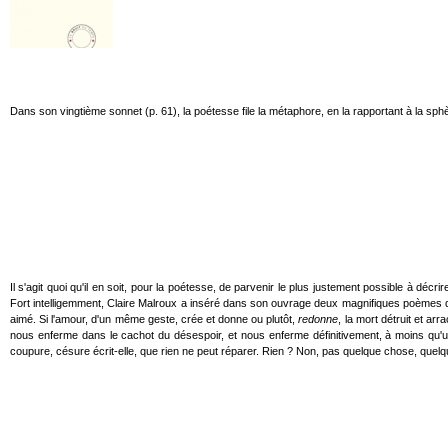
Dans son vingtième sonnet (p. 61), la poétesse file la métaphore, en la rapportant à la sphère
Il s'agit quoi qu'il en soit, pour la poétesse, de parvenir le plus justement possible à déc
Fort intelligemment, Claire Malroux a inséré dans son ouvrage deux magnifiques poèmes d'
aimé. Si l'amour, d'un même geste, crée et donne ou plutôt,
redonne
, la mort détruit et a
nous enferme dans le cachot du désespoir, et nous enferme définitivement, à moins qu
coupure, césure écrit-elle, que rien ne peut réparer. Rien ? Non, pas quelque chose, quelq