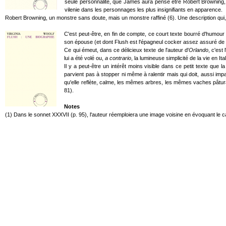
seule personnalité, que James aura pensé être Robert Browning, m
vilenie dans les personnages les plus insignifiants en apparence.
Robert Browning, un monstre sans doute, mais un monstre raffiné (6). Une description qui, 
C'est peut-être, en fin de compte, ce court texte bourré d'humour e
son épouse (et dont Flush est l'épagneul cocker assez assuré de so
Ce qui émeut, dans ce délicieux texte de l'auteur d'
Orlando
, c'est
lui a été volé ou,
a contrario
, la lumineuse simplicité de la vie en Ita
Il y a peut-être un intérêt moins visible dans ce petit texte que la
parvient pas à stopper ni même à ralentir mais qui doit, aussi impa
qu'elle reflète, calme, les mêmes arbres, les mêmes vaches pâtura
81).
Notes
(1) Dans le sonnet XXXVII (p. 95), l'auteur réemploiera une image voisine en évoquant le c