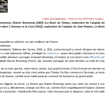
Crédits photographiques : Mauricio Lima (AFP/Getty Images.).
hesterton,
Robert Browning
[1903] (Le Bruit du Temps, traduction de l'anglais de
n dans
L'Anneau et le Livre [1912], traduction de l'anglais de Jean Pavans, Le Bruit
emarquable et cohérent, l'un des meilleurs de France.
ndelstam.
ximations
, Éditions des Syrtes, 2000, p. 353), surtout lorsqu'il a cessé d'irriguer les lettres
ci a été clairement définie, privilégier la
cohérence
: ayant ainsi publié
L'Anneau et le Livre
e publier plusieurs ouvrages évoquant Browning, où l'auteur et son œuvre sont
diffractés par
zabeth Barrett Browning (
Flush
), des
Sonnets portugais
de cette dernière ou enfin de trois
de ce train que tire, selon Henry James, tout grand écrivain («Tout écrivain tire derrière lui
 longtemps, revenir au trop court article que Charles Du Bos consacra à l'écrivain, un texte
e de l'auteur, semble avoir oublié jusqu'au souvenir de l'existence du grand poète.
mme religieux du terme. La femme que Robert Browning ravira aux siens (et surtout à son
our lui a, littéralement, changé son être car, comme l'écrit magnifiquement l'auteur (Sonnet
conversion, n'abolit point l'être passé, mais l'assume puis le dépasse, selon la très belle