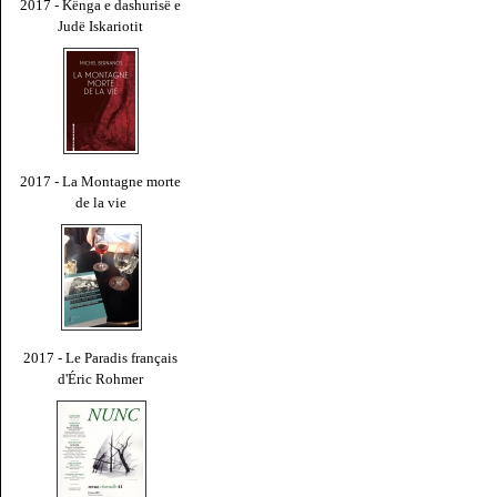
2017 - Kënga e dashurisë e
Judë Iskariotit
2017 - La Montagne morte
de la vie
2017 - Le Paradis français
d'Éric Rohmer