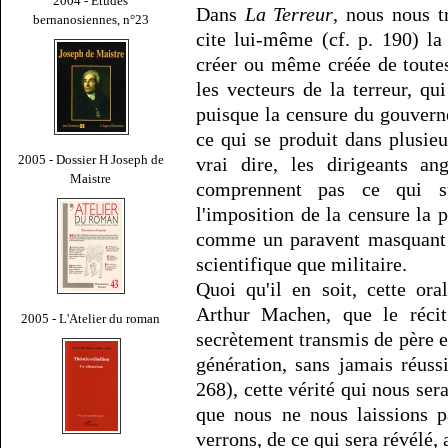
2004 - Études
Dans
La Terreur
, nous nous t
bernanosiennes, n°23
cite lui-même (cf. p. 190) l
créer ou même créée de toutes
les vecteurs de la terreur, qu
puisque la censure du gouverne
ce qui se produit dans plusieu
2005 - Dossier H Joseph de
vrai dire, les dirigeants an
Maistre
comprennent pas ce qui s
l'imposition de la censure la p
comme un paravent masquant u
scientifique que militaire.
Quoi qu'il en soit, cette ora
Arthur Machen, que le réci
2005 - L'Atelier du roman
secrètement transmis de père e
génération, sans jamais réuss
268), cette vérité qui nous sera
que nous ne nous laissions p
verrons, de ce qui sera révélé,