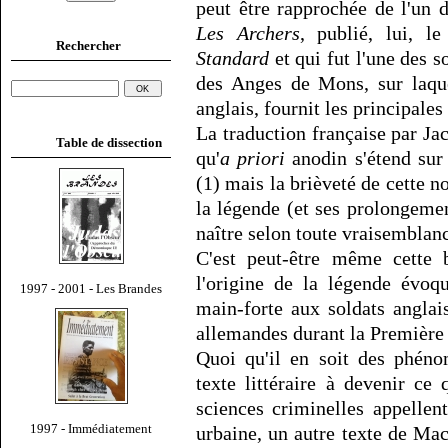
peut être rapprochée de l'un d
Les Archers
, publié, lui, l
Rechercher
Standard
et qui fut l'une des s
des Anges de Mons, sur laq
anglais, fournit les principales
La traduction française par Ja
Table de dissection
qu'
a priori
anodin s'étend sur
(1) mais la brièveté de cette
la légende (et ses prolongemen
naître selon toute vraisemblan
C'est peut-être même cette b
l'origine de la légende évoq
1997 - 2001 - Les Brandes
main-forte aux soldats angla
allemandes durant la Première
Quoi qu'il en soit des phén
texte littéraire à devenir ce
sciences criminelles appelle
1997 - Immédiatement
urbaine, un autre texte de Ma