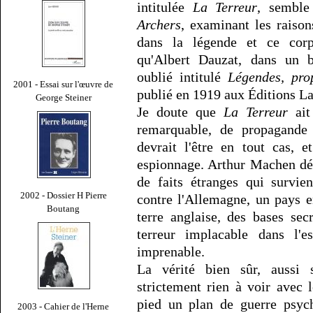
intitulée
La Terreur
, semble
Archers
, examinant les raison
dans la légende et ce corp
qu'Albert Dauzat, dans un b
oublié intitulé
Légendes, prop
2001 - Essai sur l'œuvre de
publié en 1919 aux Éditions La
George Steiner
Je doute que
La Terreur
ait
remarquable, de propagande 
devrait l'être en tout cas, e
espionnage. Arthur Machen déc
de faits étranges qui survie
2002 - Dossier H Pierre
contre l'Allemagne, un pays e
Boutang
terre anglaise, des bases secr
terreur implacable dans l'es
imprenable.
La vérité bien sûr, aussi s
strictement rien à voir avec 
pied un plan de guerre psych
2003 - Cahier de l'Herne