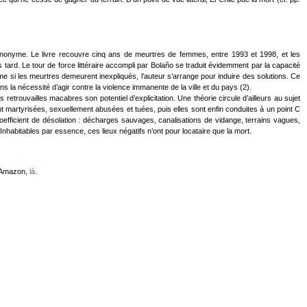
s anonyme. Le livre recouvre cinq ans de meurtres de femmes, entre 1993 et 1998, et les
 tard. Le tour de force littéraire accompli par Bolaño se traduit évidemment par la capacité
 si les meurtres demeurent inexpliqués, l’auteur s’arrange pour induire des solutions. Ce
s la nécessité d’agir contre la violence immanente de la ville et du pays (2).
trouvailles macabres son potentiel d’explicitation. Une théorie circule d’ailleurs au sujet
t martyrisées, sexuellement abusées et tuées, puis elles sont enfin conduites à un point C
 coefficient de désolation : décharges sauvages, canalisations de vidange, terrains vagues,
abitables par essence, ces lieux négatifs n’ont pour locataire que la mort.
z Amazon,
là
.