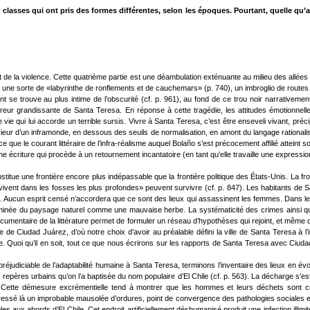
 classes qui ont pris des formes différentes, selon les époques. Pourtant, quelle qu’
it de la violence. Cette quatrième partie est une déambulation exténuante au milieu des allé
rir une sorte de «labyrinthe de ronflements et de cauchemars» (p. 740), un imbroglio de routes
ment se trouve au plus intime de l’obscurité (cf. p. 961), au fond de ce trou noir narrativeme
ur grandissante de Santa Teresa. En réponse à cette tragédie, les attitudes émotionnelle
 vie qui lui accorde un terrible sursis. Vivre à Santa Teresa, c’est être enseveli vivant, pr
l’intérieur d’un inframonde, en dessous des seuils de normalisation, en amont du langage rational
e que le courant littéraire de l’infra-réalisme auquel Bolaño s’est précocement affilié attei
’une écriture qui procède à un retournement incantatoire (en tant qu’elle travaille une expre
tue une frontière encore plus indépassable que la frontière politique des États-Unis. La fronti
 vivent dans les fosses les plus profondes» peuvent survivre (cf. p. 847). Les habitants de 
lle. Aucun esprit censé n’accordera que ce sont des lieux qui assassinent les femmes. Dans le
 éliminée du paysage naturel comme une mauvaise herbe. La systématicité des crimes ainsi 
documentaire de la littérature permet de formuler un réseau d’hypothèses qui rejoint, et même 
lle de Ciudad Juárez, d’où notre choix d’avoir au préalable défini la ville de Santa Teresa
le. Quoi qu’il en soit, tout ce que nous écrirons sur les rapports de Santa Teresa avec Ciuda
éjudiciable de l’adaptabilité humaine à Santa Teresa, terminons l’inventaire des lieux en évo
es repères urbains qu’on l’a baptisée du nom populaire d’El Chile (cf. p. 563). La décharge s’
9). Cette démesure excrémentielle tend à montrer que les hommes et leurs déchets sont 
essé là un improbable mausolée d’ordures, point de convergence des pathologies sociales et 
ux abords d’El Chile. Cet endroit artificiellement déshumanisé produit une infection illimitée