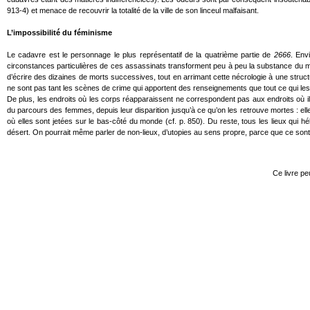
913-4) et menace de recouvrir la totalité de la ville de son linceul malfaisant.
L’impossibilité du féminisme
Le cadavre est le personnage le plus représentatif de la quatrième partie de
2666
. Env
circonstances particulières de ces assassinats transforment peu à peu la substance du 
d’écrire des dizaines de morts successives, tout en arrimant cette nécrologie à une stru
ne sont pas tant les scènes de crime qui apportent des renseignements que tout ce qui les ci
De plus, les endroits où les corps réapparaissent ne correspondent pas aux endroits où ils
du parcours des femmes, depuis leur disparition jusqu’à ce qu’on les retrouve mortes : el
où elles sont jetées sur le bas-côté du monde (cf. p. 850). Du reste, tous les lieux qui h
désert. On pourrait même parler de non-lieux, d’utopies au sens propre, parce que ce sont
Ce livre p