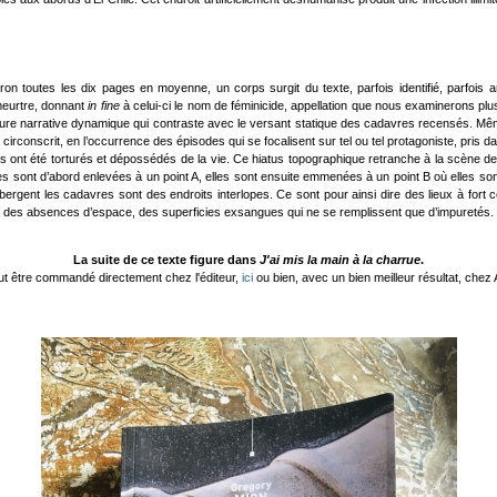
iron toutes les dix pages en moyenne, un corps surgit du texte, parfois identifié, parfoi
meurtre, donnant
in fine
à celui-ci le nom de féminicide, appellation que nous examinerons plus
cture narrative dynamique qui contraste avec le versant statique des cadavres recensés. Même
rconscrit, en l’occurrence des épisodes qui se focalisent sur tel ou tel protagoniste, pris dan
 ont été torturés et dépossédés de la vie. Ce hiatus topographique retranche à la scène des re
les sont d’abord enlevées à un point A, elles sont ensuite emmenées à un point B où elles son
ébergent les cadavres sont des endroits interlopes. Ce sont pour ainsi dire des lieux à fort
 des absences d’espace, des superficies exsangues qui ne se remplissent que d’impuretés. Inh
La suite de ce texte figure dans
J'ai mis la main à la charrue
.
eut être commandé directement chez l'éditeur,
ici
ou bien, avec un bien meilleur résultat, che