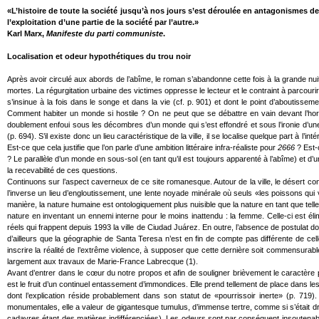
«L’histoire de toute la société jusqu’à nos jours s’est déroulée en antagonismes de
l’exploitation d’une partie de la société par l’autre.»
Karl Marx,
Manifeste du parti communiste
.
Localisation et odeur hypothétiques du trou noir
Après avoir circulé aux abords de l’abîme, le roman s’abandonne cette fois à la grande nu
mortes. La régurgitation urbaine des victimes oppresse le lecteur et le contraint à parcou
s’insinue à la fois dans le songe et dans la vie (cf. p. 901) et dont le point d’aboutisse
Comment habiter un monde si hostile ? On ne peut que se débattre en vain devant l’horre
doublement enfoui sous les décombres d’un monde qui s’est effondré et sous l’ironie d’une
(p. 694). S’il existe donc un lieu caractéristique de la ville, il se localise quelque part à 
Est-ce que cela justifie que l’on parle d’une ambition littéraire infra-réaliste pour
2666
? Est-c
? Le parallèle d’un monde en sous-sol (en tant qu’il est toujours apparenté à l’abîme) et d
la recevabilité de ces questions.
Continuons sur l’aspect caverneux de ce site romanesque. Autour de la ville, le désert consti
l’inverse un lieu d’engloutissement, une lente noyade minérale où seuls «les poissons qui
manière, la nature humaine est ontologiquement plus nuisible que la nature en tant que te
nature en inventant un ennemi interne pour le moins inattendu : la femme. Celle-ci est
réels qui frappent depuis 1993 la ville de Ciudad Juárez. En outre, l’absence de postulat 
d’ailleurs que la géographie de Santa Teresa n’est en fin de compte pas différente de ce
inscrire la réalité de l’extrême violence, à supposer que cette dernière soit commensurab
largement aux travaux de Marie-France Labrecque (1).
Avant d’entrer dans le cœur du notre propos et afin de souligner brièvement le caractère pr
est le fruit d’un continuel entassement d’immondices. Elle prend tellement de place dans l
dont l’explication réside probablement dans son statut de «pourrissoir inerte» (p. 71
monumentales, elle a valeur de gigantesque tumulus, d’immense tertre, comme si s’était dr
cadavres étant des matières indifférenciées). Les odeurs sont par conséquent insoutenables a