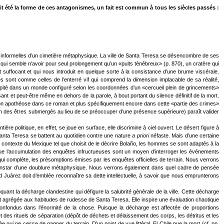
ait été la forme de ces antagonismes, un fait est commun à tous les siècles passés :
es informelles d’un cimetière métaphysique. La ville de Santa Teresa se désencombre de ses
 qui semble n’avoir pour seul prolongement qu’un «puits ténébreux» (p. 870), un cratère qui
nt suffocant et qui nous introduit en quelque sorte à la consistance d’une brume viscérale.
s sont comme celles de l’enterré vif qui comprend la dimension implacable de sa réalité,
écipité dans un monde configuré selon les coordonnées d’un «cercueil plein de grincements»
isant et peut-être même en dehors de la parole, à bout portant du silence définitif de la mort.
nt son apothéose dans ce roman et plus spécifiquement encore dans cette «partie des crimes»
ssion des êtres submergés au lieu de se préoccuper d’une présence supérieure) paraît valider
ère politique, en effet, se joue en surface, elle discrimine à ciel ouvert. Le désert figure à
Santa Teresa se battent au quotidien contre une nature
a priori
néfaste. Mais d’une certaine
 contexte du Mexique tel que choisit de le décrire Bolaño, les hommes se sont adaptés à la
que l’accumulation des enquêtes infructueuses sont un moyen d’interroger les événements
qui complète, les présomptions émises par les enquêtes officielles de terrain. Nous verrons
 à l’instar d’une doublure métaphysique. Nous verrons également dans quel cadre de pensée
d Juárez doit d’emblée reconnaître sa dette intellectuelle, à savoir que nous emprunterons
quant la décharge clandestine qui défigure la salubrité générale de la ville. Cette décharge
est agrégée aux habitudes de rudesse de Santa Teresa. Elle inspire une évaluation chaotique
confondus dans l’énormité de la chose. Puisque la décharge est affectée de proportions
des rituels de séparation (dépôt de déchets et délaissement des corps, les détritus et les
 qui ne cesse de gagner du terrain. D’un point de vue littéral, El Chile pue la mort (cf. pp.