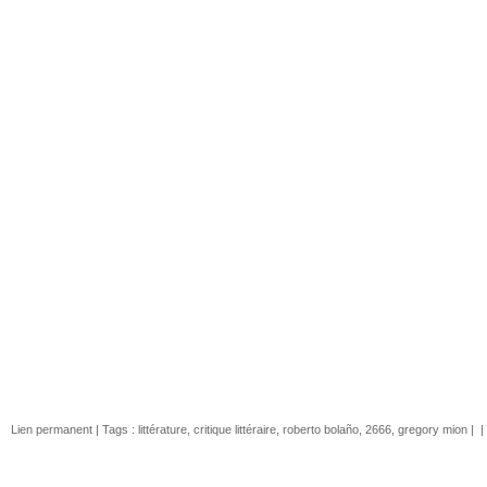
Lien permanent
| Tags :
littérature
,
critique littéraire
,
roberto bolaño
,
2666
,
gregory mion
|
|