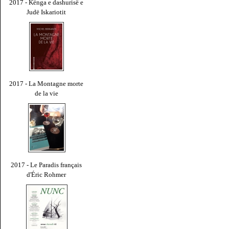
2017 - Kënga e dashurisë e
Judë Iskariotit
2017 - La Montagne morte
de la vie
2017 - Le Paradis français
d'Éric Rohmer