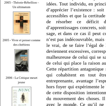
2005 - Théorie-Rébellion -
idées. Tout individu, en prin
Un ultimatum
d’apprécier l’existence : soit
accessibles et que la certitude
de résorber ce déficit d
d’apprentissages concrets, soi
sage, et dans ce cas il peut 
n’est pas indécouvrable, mais 
2005 - Vivre et penser comme
le vrai, de se faire l’égal d
des chrétiens
deviennent excessives, corres
malheureuse de celui qui se sa
de celui qui place la raison a
Cette répartition antagonique 
qui cohabitent en tout êtr
2006 - La Critique meurt
entreprenante, avantage l’es
jeune
hors foyer qui expérimente le
de cette disposition intentionn
du mouvement des choses. Il 
avec le monde. Ce qu’il ne s