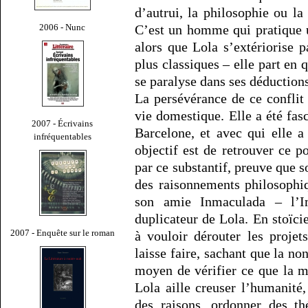
d’autrui, la philosophie ou la 
2006 - Nunc
C’est un homme qui pratique u
alors que Lola s’extériorise 
plus classiques – elle part en
se paralyse dans ses déductions
La persévérance de ce conflit 
vie domestique. Elle a été fas
2007 - Écrivains
Barcelone, et avec qui elle 
infréquentables
objectif est de retrouver ce p
par ce substantif, preuve que s
des raisonnements philosophiqu
son amie Inmaculada – l’I
duplicateur de Lola. En stoïcie
2007 - Enquête sur le roman
à vouloir dérouter les projet
laisse faire, sachant que la no
moyen de vérifier ce que la 
Lola aille creuser l’humanité, 
des raisons, ordonner des th