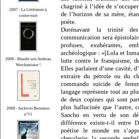
chagriné à l’idée de s’occuper
2007 - La Littérature à
de l’horizon de sa mère, étan
contre-nuit
poète.
Dorénavant la trinité de
communication sera épistolair
profuses, exubérantes, e
archéologique : «[Lola et Inma
2008 - Maudit soit Andreas
lutte contre le franquisme, 
Werckmeister !
Elles parlaient d’une cavité, d
extraire du pétrole ou du ch
commando suicide de femme
langage représente tout au pl
de deux copines qui sont par
plus hallucinée que l’autre,
2009 - Archives Bernanos
Sancho en vertu de son déli
n°11
différence existe-t-il entre
poétise le monde en s’appu
chevalerie; la seconde embe