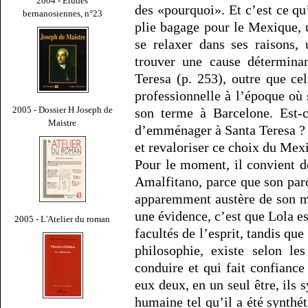
2004 - Études
des «pourquoi». Et c’est ce qu’
bernanosiennes, n°23
plie bagage pour le Mexique,
se relaxer dans ses raisons
trouver une cause détermin
Teresa (p. 253), outre que celu
professionnelle à l’époque où
2005 - Dossier H Joseph de
son terme à Barcelone. Est-c
Maistre
d’emménager à Santa Teresa ?
et revaloriser ce choix du Mex
Pour le moment, il convient d
Amalfitano, parce que son parco
apparemment austère de son m
une évidence, c’est que Lola e
2005 - L'Atelier du roman
facultés de l’esprit, tandis qu
philosophie, existe selon le
conduire et qui fait confiance
eux deux, en un seul être, ils 
humaine tel qu’il a été synthét