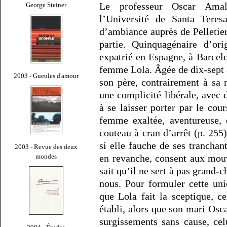
Le professeur Oscar Amal
George Steiner
l’Université de Santa Teres
d’ambiance auprès de Pelletie
partie. Quinquagénaire d’ori
expatrié en Espagne, à Barcelo
femme Lola. Âgée de dix-sept a
2003 - Gueules d'amour
son père, contrairement à sa
une complicité libérale, avec 
à se laisser porter par le cou
femme exaltée, aventureuse, 
couteau à cran d’arrêt (p. 255)
si elle fauche de ses tranchant
2003 - Revue des deux
mondes
en revanche, consent aux mou
sait qu’il ne sert à pas grand-
nous. Pour formuler cette un
que Lola fait la sceptique, c
établi, alors que son mari Oscar
surgissements sans cause, ce