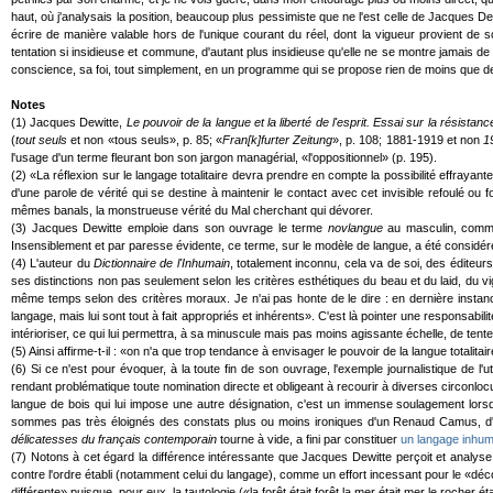
haut, où j'analysais la position, beaucoup plus pessimiste que ne l'est celle de Jacques 
écrire de manière valable hors de l'unique courant du réel, dont la vigueur provient de 
tentation si insidieuse et commune, d'autant plus insidieuse qu'elle ne se montre jamais d
conscience, sa foi, tout simplement, en un programme qui se propose rien de moins que de m
Notes
(1) Jacques Dewitte,
Le pouvoir de la langue et la liberté de l'esprit. Essai sur la résistanc
(
tout seuls
et non «tous seuls», p. 85; «
Fran[k]furter Zeitung
», p. 108; 1881-1919 et non
1
l'usage d'un terme fleurant bon son jargon managérial, «l'oppositionnel» (p. 195).
(2) «La réflexion sur le langage totalitaire devra prendre en compte la possibilité effraya
d'une parole de vérité qui se destine à maintenir le contact avec cet invisible refoulé ou 
mêmes banals, la monstrueuse vérité du Mal cherchant qui dévorer.
(3) Jacques Dewitte emploie dans son ouvrage le terme
novlangue
au masculin, comme 
Insensiblement et par paresse évidente, ce terme, sur le modèle de langue, a été considér
(4) L'auteur du
Dictionnaire de l'Inhumain
, totalement inconnu, cela va de soi, des éditeurs
ses distinctions non pas seulement selon les critères esthétiques du beau et du laid, du v
même temps selon des critères moraux. Je n'ai pas honte de le dire : en dernière instance
langage, mais lui sont tout à fait appropriés et inhérents». C'est là pointer une responsa
intérioriser, ce qui lui permettra, à sa minuscule mais pas moins agissante échelle, de tenter
(5) Ainsi affirme-t-il : «on n'a que trop tendance à envisager le pouvoir de la langue totalita
(6) Si ce n'est pour évoquer, à la toute fin de son ouvrage, l'exemple journalistique de l'
rendant problématique toute nomination directe et obligeant à recourir à diverses circonloc
langue de bois qui lui impose une autre désignation, c'est un immense soulagement lor
sommes pas très éloignés des constats plus ou moins ironiques d'un Renaud Camus, d'ail
délicatesses du français contemporain
tourne à vide, a fini par constituer
un langage inhuma
(7) Notons à cet égard la différence intéressante que Jacques Dewitte perçoit et analyse en
contre l'ordre établi (notamment celui du langage), comme un effort incessant pour le «déco
différente» puisque, pour eux, la tautologie («la forêt était forêt la mer était mer le roch