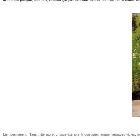
Lien permanent
| Tags :
littérature
,
critique littéraire
,
linguistique
,
langue
,
langages viciés
,
ja