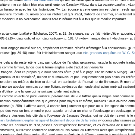
Dewitte et me semblant bien plus pertinente, de Czeslaw Milosz dans
La pensée captive
: «La 
son harmonie avec les lois historiques ?». La réponse à cette question est claire : seuls q
e manière frontale, du moins pour un intellectuel qu'il s'agit, d'abord, de charmer, en ache
odeler un nouvel homme, dont il sera le héraut tout à la fois que le modèle imparfait».
e au langage totalitaire
(Michalon, 2007), p. 19. Je signale, car ce fait mérite d'être rapporté,
981-1919
»; diagnostic et non
diagnostique
», p. 181. Un «de» manque devant «la chose», p. 21
nte d'un langage bouclé sur soi, empêchant certaines réalités d'émerger à la conscience» (p. 
forclos» (pp. 39-40) nous fait irrésistiblement songer aux
très grandes enquêtes de W. G. S
cela a du reste été le cas, par calque de l'anglais
newspeak
, jusqu'à la nouvelle trad
é comme féminin, tandis que le terme anglais a été traduit par
néoparler
.
 français, écrit ce propos que nous faisons nôtre (cité à la page 132 de notre ouvrage) : «Le c
igoureux et du desséché, du bon et du mauvais, et pas uniquement non plus selon les critères
 selon les critères du bien et du mal, en particulier de l'humain et de l'inhumain. Et mon af
bilité morale absolue, non pas comme flottant au-dessus du monde ainsi qu'un impératif catégor
 d'utiliser une langue qui ne soit pas totalement autiste.
ire comme un acte de pure violence, perdant ainsi de vue l'attrait que la langue, tout comme le r
utilisation d'euphémismes tels que
jeunes
pour voyous et même, racailles : «Un divorce entr
utions» (p. 259). Il affirme aussi, là encore fort justement que pour ceux, les «gens du commu
sque des voix se font entendre pour appeler un chat un chat et l'esclavage un esclavage,
leurs plusieurs fois cité dans l'ouvrage de Jacques Dewitte, qui ne doit rien savoir je l
in, brutalement euphémistique et totalement décorrélé de la réalité
in
nocente phantasmée par
tre les écrivains de l'Est, passés par l'expérience totalitaire, et les écrivains de l'Ouest,
nstruire», au fil d'une recherche radicale du Nouveau, du Différent» alors que «l'expérience d
er était rocher», écrit Aleksander Wat) «qui, pour un écrivain de l'Ouest, semble le comble de