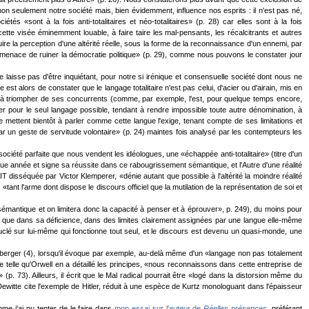
non seulement notre société mais, bien évidemment, influence nos esprits : il n'est pas né,
s «sont à la fois anti-totalitaires et néo-totalitaires» (p. 28) car elles sont à la fois
 cette visée éminemment louable, à faire taire les mal-pensants, les récalcitrants et autres
re la perception d'une altérité réelle, sous la forme de la reconnaissance d'un ennemi, par
..] menace de ruiner la démocratie politique» (p. 29), comme nous pouvons le constater jour
ne laisse pas d'être inquiétant, pour notre si irénique et consensuelle société dont nous ne
t alors de constater que le langage totalitaire n'est pas celui, d'acier ou d'airain, mis en
t à triompher de ses concurrents (comme, par exemple, l'est, pour quelque temps encore,
sser pour le seul langage possible, tendant à rendre impossible toute autre dénomination, à
e mettent bientôt à parler comme cette langue l'exige, tenant compte de ses limitations et
par un geste de servitude volontaire» (p. 24) maintes fois analysé par les contempteurs les
ociété parfaite que nous vendent les idéologues, une «échappée anti-totalitaire» (titre d'un
ue année et signe sa réussite dans ce rabougrissement sémantique, et l'Autre d'une réalité
disséquée par Victor Klemperer, «dénie autant que possible à l'altérité la moindre réalité
tant l'arme dont dispose le discours officiel que la mutilation de la représentation de soi et
 sémantique et on limitera donc la capacité à penser et à éprouver», p. 249), du moins pour
e que dans sa déficience, dans des limites clairement assignées par une langue elle-même
clé sur lui-même qui fonctionne tout seul, et le discours est devenu un quasi-monde, une
ernberger (4), lorsqu'il évoque par exemple, au-delà même d'un «langage non pas totalement
gue telle qu'Orwell en a détaillé les principes, «nous reconnaissons dans cette entreprise de
» (p. 73). Ailleurs, il écrit que le Mal radical pourrait être «logé dans la distorsion même du
ewitte cite l'exemple de Hitler, réduit à une espèce de Kurtz monologuant dans l'épaisseur
me j'ai pu tenter de le faire dans
mon essai sur l'auteur de
Réelles présences
, préférant