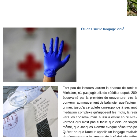
Études sur le langage vicié
.
Fort peu de lecteurs auront la chance de tenir 
Michalon, n'a pas jugé utile de rééditer depuis 20
épouvanté par la première de couverture, très lai
convenir au mouvement de balancier que l'auteur imp
grimer, jusqu'à ce qu'elle corresponde à ses mot
médiation complexe qu'imposent les mots, la réalit
vers les choses», mais aussi la «mise en œuvre des
verrons qu'il n'est pas si facile que cela, en soi
même, que Jacques Dewitte évoque hélas trop peu, 
Qu'est-ce que l'auteur appelle un langage totali
de s'emparer par le langage de la réalité elle-mêm