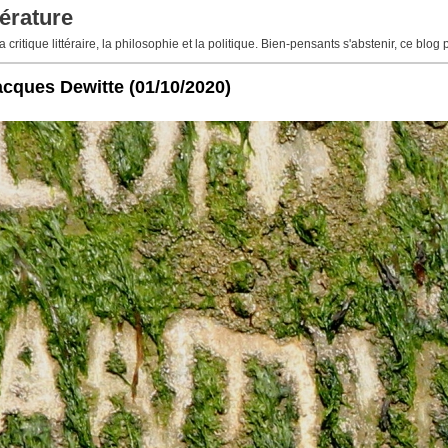
érature
 critique littéraire, la philosophie et la politique. Bien-pensants s'abstenir, ce blog 
 Jacques Dewitte
(01/10/2020)