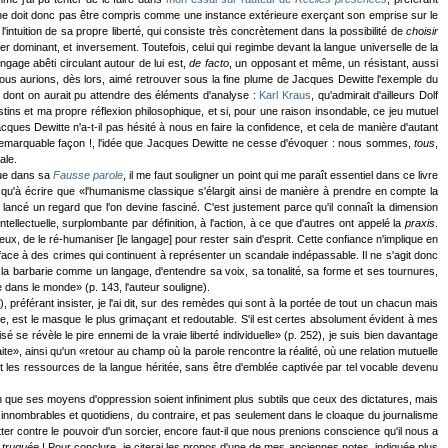
ain ne doit donc pas être compris comme une instance extérieure exerçant son emprise sur le
intuition de sa propre liberté, qui consiste très concrètement dans la possibilité de
choisir
er dominant, et inversement. Toutefois, celui qui regimbe devant la langue universelle de la
gage abêti circulant autour de lui est,
de facto
, un opposant et même, un résistant, aussi
ous aurions, dès lors, aimé retrouver sous la fine plume de Jacques Dewitte l'exemple du
t dont on aurait pu attendre des éléments d'analyse :
Karl Kraus
, qu'admirait d'ailleurs Dolf
ns et ma propre réflexion philosophique, et si, pour une raison insondable, ce jeu mutuel
ques Dewitte n'a-t-il pas hésité à nous en faire la confidence, et cela de manière d'autant
et remarquable façon !, l'idée que Jacques Dewitte ne cesse d'évoquer : nous sommes,
tous
,
ale.
que dans sa
Fausse parole
, il me faut souligner un point qui me paraît essentiel dans ce livre
 jusqu'à écrire que «l'humanisme classique s'élargit ainsi de manière à prendre en compte la
ancé un regard que l'on devine fasciné. C'est justement parce qu'il connaît la dimension
llectuelle, surplombante par définition, à l'action, à ce que d'autres ont appelé la
praxis
.
 yeux, de le ré-humaniser [le langage] pour rester sain d'esprit. Cette confiance n'implique en
 face à des crimes qui continuent à représenter un scandale indépassable. Il ne s'agit donc
r la barbarie comme un langage, d'entendre sa voix, sa tonalité, sa forme et ses tournures,
dans le monde» (p. 143, l'auteur souligne).
préférant insister, je l'ai dit, sur des remèdes qui sont à la portée de tout un chacun mais
 est le masque le plus grimaçant et redoutable. S'il est certes absolument évident à mes
sé se révèle le pire ennemi de la vraie liberté individuelle» (p. 252), je suis bien davantage
», ainsi qu'un «retour au champ où la parole rencontre la réalité, où une relation mutuelle
 et les ressources de la langue héritée, sans être d'emblée captivée par tel vocable devenu
n que ses moyens d'oppression soient infiniment plus subtils que ceux des dictatures, mais
 innombrables et quotidiens, du contraire, et pas seulement dans le cloaque du journalisme
 contre le pouvoir d'un sorcier, encore faut-il que nous prenions conscience qu'il nous a
t
truquée
! Pour conclure, je citerai les propos d'une de mes anciennes notes, indiquée plus