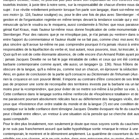
toutefois insister, à juste titre à notre sens, sur la responsabilité de chacun d'entre no
sujet : il se révèle «réellement présent» lorsque l'on parle son langage, étant soi-même re
ses mots
» (p. 116, l'auteur souligne) ou, pour le dire une fois de plus avec Sternberger 
gestion et de l'organisation regimbe en même temps devant la tendance sociale qui y est e
minuscule qu'on le voudra ou le moquera, aussi condamnée à l'échec que nous paraisse so
génial Karl Kraus, mais l'auteur lui-même nous donne l'explication de cette monumentale a
Sternberger. Pour des raisons que je ne m'explique pas, je n'ai jamais pu «entrer» dans 
entre l'apport du commentateur et l'auteur étudié ne se fait pas, comme chez moi avec Krau
plus sincère qu'il avoue lui-même ne pas comprendre pourquoi il n'a jamais réussi à
entre
responsables de la liquéfaction du verbe et, tout autant, nous pouvons,
tous
, lui inoculer,
Quoi qu'il en soit de cette étonnante absence, de celle encore d'un Armand Robin ayant 
: jamais Jacques Dewitte ne se fait le juge intraitable de celles et ceux qui ont été contr
barbarie contemporaine comme ayant, elle aussi, un langage» (p. 136). Nous frôlons de n
obscure de la langue, qu'il a même pu, comme tout un chacun, en éprouver la séduction (5)
Ainsi, en guise de conclusion de la partie qu'il consacre au
Dictionnaire de l'Inhumain
(
Aus
rien la croyance en son pouvoir illimité. Il importe au contraire d'être conscient de ses li
pas de proposer une sorte de reconquête des territoires investis par la barbarie via un la
moins pour la «comprendre», que pour éviter de se mettre soi-même à lui prêter sa voix. 
Cette confiance dans le langage sortira même renforcée de «l'expérience totalitaire» et de 
me paraissent pourtant absolument ridicules face au déferlement des langages viciés, do
yeux que «l'existence d'un ordre stable du monde et de la langue (7) est une condition de la 
sceptique sur la belle confiance dont témoigne Jacques Dewitte évoquant «la fin du cauchem
peut s'établir entre elles», un «retour à une situation où la pensée qui se cherche doit a
quasi compulsif».
Pour le dire plus brutalement, non seulement je doute que nous soyons sortis du cauchemar
je ne suis pas franchement assuré que ladite hypothétique sortie «marque le retour à une 
contemporain, le montrent et le démontrent amplement. La quatrième de couverture du livr
pétrifiés par son charme, et je ne vois guère, dans mon entourage plus ou moins direct, qu