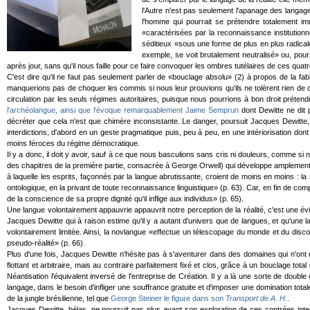
l'Autre n'est pas seulement l'apanage des langages
l'homme qui pourrait se prétendre totalement imm
«caractérisées par la reconnaissance institutionne
séditieux «sous une forme de plus en plus radicale
exemple, se voit brutalement neutralisé» ou, pour 
après jour, sans qu'il nous faille pour ce faire convoquer les ombres tutélaires de ces qua
C'est dire qu'il ne faut pas seulement parler de «bouclage absolu» (2) à propos de la f
manquerions pas de choquer les commis si nous leur prouvions qu'ils ne tolèrent rien de ce 
circulation par les seuls régimes autoritaires, puisque nous pourrions à bon droit pré
l'archéolangue, ainsi que l'évoque remarquablement Jaime Semprun
dont Dewitte ne dit p
décréter que cela n'est que chimère inconsistante. Le danger, poursuit Jacques Dewitte, t
interdictions, d'abord en un geste pragmatique puis, peu à peu, en une intériorisation don
moins féroces du régime démocratique.
Il y a donc, il doit y avoir, sauf à ce que nous basculions sans cris ni douleurs, comme 
des chapitres de la première partie, consacrée à George Orwell) qui développe amplement l
à laquelle les esprits, façonnés par la langue abrutissante, croient de moins en moins : 
ontologique, en la privant de toute reconnaissance linguistique» (p. 63). Car, en fin de comp
de la conscience de sa propre dignité qu'il inflige aux individus» (p. 65).
Une langue volontairement appauvrie appauvrit notre perception de la réalité, c'est une év
Jacques Dewitte qui à raison estime qu'il y a autant d'univers que de langues, et qu'un
volontairement limitée. Ainsi, la novlangue «effectue un télescopage du monde et du dis
pseudo-réalité» (p. 66).
Plus d'une fois, Jacques Dewitte n'hésite pas à s'aventurer dans des domaines qui n'ont r
flottant et arbitraire, mais au contraire parfaitement fixé et clos, grâce à un bouclage tot
Néantisation l'équivalent inversé de l'entreprise de Création. Il y a là une sorte de doubl
langage, dans le besoin d'infliger une souffrance gratuite et d'imposer une domination to
de la jungle brésilienne, tel que
George Steiner le figure dans son
Transport de A. H.
.
Jacques Dewitte, hélas, ne poursuit pas plus avant son exploration de ces contrées inter