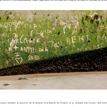
cques dewitte
,
le pouvoir de la langue et la liberté de l'esprit
,
w. g. sebald
,
karl kraus
,
dolf ste