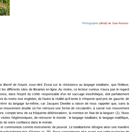
Photographie
(détail) de Juan Asensio.
 liberté de l'esprit
, sous-titré
Essai sur la résistance au langage totalitaire
, que l'éditeur,
s différents sites de librairies en ligne. Au moins, ce lecteur curieux n'aura pas le regard
pose, dans l'esprit du crétin responsable d'un tel saccage inesthétique, doit parfaitement
du moins tout englober, de l'autre la réalité qu'il tente à n'importe quel prix de gauchir, de
exonérer du langage lui-même, car Jacques Dewitte a raison de nous rappeler que, sans la
 par un mouvement double où l'on retrouve une forme de circularité», à savoir «un mouvement
ore, compte tenu de sa fréquente détérioration», la «remise en état de la langue» (1). Nous
à visées hégémoniques, de retrouver le monde : le langage totalitaire, le langage maléfique,
nts de notre confiance dans le monde.
zi et communiste comme instruments de pouvoir. Le totalitarisme désigne ainsi une manière
urait précisément plus d'Autre» (p. 26). Nous constaterons plus avant que cette exclusion de