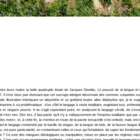
entre leurs mains la belle quadruple étude de Jacques Dewitte,
Le pouvoir de la langue et la
07. Il n'est donc pas étonnant que cet ouvrage atteigne désormais des sommes coquettes sur le
de illustration imbriquant un labyrinthe et un goéland toutes ailes déployées qui, je le sup
rime à sa problématique : d'un côté le langage à visée totalitaire, englobant tout, prétendant 
s et slogans pourris. Il ne s'agit cependant point, en analysant le langage vérolé, de s'
é n'est rien. Dès lors, il faut parier qu'il n'y a «dépassement de l'emprise totalitaire que
 mots», et, à cette fin, la «remise en route de la parole lorsqu'elle s'est enlisée, mais enc
gnant le langage contaminé par le bacille du slogan, de la langue de bois, de la fausse langue 
ont pour particularité, en contaminant celles et ceux qui l'emploient, de saper les fondeme
taire ? Ce sont des «langues idéologiques ou manipulées, mises en place par les régimes na
e. C'est cela qui est proprement totalitaire : créer une situation dans laquelle le langage n'a