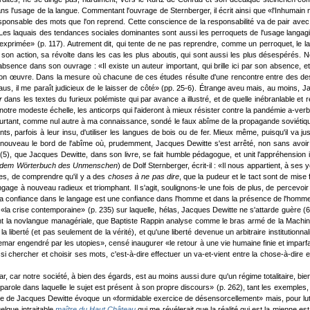
us dans l'usage de la langue. Commentant l'ouvrage de Sternberger, il écrit ainsi que «l'Inhum
sponsable des mots que l'on reprend. Cette conscience de la responsabilité va de pair avec l'
: «Les laquais des tendances sociales dominantes sont aussi les perroquets de l'usage langagi
xprimée» (p. 117). Autrement dit, qui tente de ne pas reprendre, comme un perroquet, le lan
n action, sa révolte dans les cas les plus aboutis, qui sont aussi les plus désespérés. N
bsence dans son ouvrage : «Il existe un auteur important, qui brille ici par son absence, e
son œuvre. Dans la mesure où chacune de ces études résulte d'une rencontre entre des desti
s, il me paraît judicieux de le laisser de côté» (pp. 25-6). Étrange aveu mais, au moins, Jac
r
dans les textes du furieux polémiste qui par avance a illustré, et de quelle inébranlable 
 à notre modeste échelle, les anticorps qui l'aideront à mieux résister contre la pandémie a-verb
pourtant, comme nul autre à ma connaissance, sondé le faux abîme de la propagande soviéti
aints, parfois à leur insu, d'utiliser les langues de bois ou de fer. Mieux même, puisqu'il va
ouveau le bord de l'abîme où, prudemment, Jacques Dewitte s'est arrêté, non sans avoir l
, que Jacques Dewitte, dans son livre, se fait humble pédagogue, et unit l'appréhension inte
 dem Wörterbuch des Unmenschen
) de Dolf Sternberger, écrit-il : «Il nous appartient, à ses
mites, de comprendre qu'il y a des
choses à ne pas dire
, que la pudeur et le tact sont de mise
ngage à nouveau radieux et triomphant. Il s'agit, soulignons-le une fois de plus, de percevoi
La confiance dans le langage est une confiance dans l'homme et dans la présence de l'homme 
«la crise contemporaine» (p. 235) sur laquelle, hélas, Jacques Dewitte ne s'attarde guère (6), 
nt la novlangue managériale, que Baptiste Rappin analyse comme le bras armé de la Machine,
liberté (et pas seulement de la vérité), et qu'une liberté devenue un arbitraire institutionnali
ar engendré par les utopies», censé inaugurer «le retour à une vie humaine finie et imparfaite
ussi chercher et choisir ses mots, c'est-à-dire effectuer un va-et-vient entre la chose-à-dire
, car notre société, à bien des égards, est au moins aussi dure qu'un régime totalitaire, bie
parole dans laquelle le sujet est présent à son propre discours» (p. 262), tant les exemples,
e de Jacques Dewitte évoque un «formidable exercice de désensorcellement» mais, pour lutter
elque intraitable
maître du Haut Château
qui me révélerait que la réalité qui est la mienne es