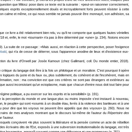
question que Milosz pose dans ce texte est la suivante : «peut-on raisonner correctement,
uelques esprits exceptionnellement doués et incroyablement forts peuvent résister à cette
tant son calme et même, ce qui nous semble ne jamais pouvoir être monnayé, son adhésion, sa
 que ce livre a été relativement bien relu, vu qu'il ne comporte que quelques fautes vénielles
8 et, enfin, le mot «tournant» n'a pas à être déterminé par «une» (p. 234). Notons encore
39). La suite de ce passage : «Mais aussi, en réaction à cette perspective, poser l'exigence
ebald
, qui n'a de cesse de déterrer, sous l'apparence anodine de lieux et d'existence eux-
uction du livre d'Orwell par Josée Kamoun (chez Gallimard, coll. Du monde entier, 2018).
ritique du langage doit être à la fois un philologue et un moraliste. C'est pourquoi il opère
 logiques du juste et du faux ou, plus subtilement, du cohérent et de l'incohérent, mais en
firmation, non : ma conviction est que ces critères ne sont pas étrangers et extérieurs au
ique aussi inconsistant qu'un ectoplasme, mais que chacun d'entre nous doit tout faire pour
égime politique, a pu exercer sur les esprits et la sensibilité» (p. 191).
e la perception du monde et une langue plus ou moins imposée s'est instauré à nouveau,
n, le peuple» qui sont «soumis à un double étau, livrés à la violence des banlieues et à une
 ou pour dire que les voyous ne peuvent être appelés que des voyous» (p. 260). Nous ne
e crains de mes analyses montrant que le discours lui-même de l'auteur du
Répertoire des
 l'auteur.
 lesquels conçoivent «le plus souvent la littérature et la pensée comme un acte de rébellion
es écrivains dits de l'Est, exposés à une subversion institutionnalisée du langage, est très
 la bêtise bourgeoise, apparaît souvent comme une délivrance et une promesse» (p. 251).