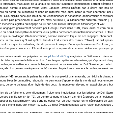
 totalitaires, mais aussi de la langue de bois par laquelle le politiquement correct déforme 
unisé contre le pseudo-verbe. Ainsi, Jacques Dewitte n'hésite pas à écrire que nos société
lle du conflit, de la pluralité et donc de l'altérité» mais aussi parce qu'elles cherchent, par
». Cela signifie donc que «tout ce qui vient menacer le consensus démocratique et réintrodui
le dire plus précisément et avec les mots de l'auteur, la «démocratie culturelle radicale [.
tre médecins légistes du langage pourri que sont Orwell, Klemperer, Sternberger et Wat.
able langagière génialement dépeinte par George Orwell dans
1984
, mais, aussi et voilà qui 
qui serait susceptible de heurter leurs petites convictions normativement castrées. Et force es
tendre que la novlangue (3) démocratique, comme n'importe lequel de ces langages cherchan
as un mot, alors qu'il sait qu'il est l'un des traducteurs des essais d'Orwell), se fait «pa
ient à ce que les individus, afin de prévenir le risque d'incompréhension ou d'exclusion, s
t ils n'ont plus conscience. Elle a alors imposé son point de vue sans violence ou presque, 
si nous avions avalé des poignées de ces
pilules Murti-Bing
imaginées par Witkiewicz , dans la s
a dialectique entre le Même forclos d'une langue repliée sur elle-même, qui s'appauvrit chaq
la novlangue orwellienne, comme la langue monstrueuse évoquée par Dolf Sternberger ou la LIT 
te, «la plus grave conséquence de [la] mutation linguistique» qu'opère la novlangue n'est pas «
idence («En réduisant la palette lexicale et la complexité grammaticale, on réduira le champ
e langue blessée ou mutilée, rabougrie, ne permettra d'appréhender le monde qui nous entour
cours, de sorte qu'apparaît un hybride des deux : le monde est devenu un quasi-discours bou
ien de parfaitement, scientifiquement, froidement linguistiques, sur les brisées de Dolf St
al de ses significations» (p. 72), un contre-langage effrayant car, dit-il à propos de la novlan
e obscur du
fiat
lumineux», une sorte de
nefiat
, «si l'on peut risquer un tel néologisme en latin
tale qui s'étend jusqu'aux mots» (p. 213). Ce n'est évidemment pas sans raison que Jacques D
dites, ne se dirige pas, hardiment, vers le Kurtz de Conrad et son décalque steinerien com