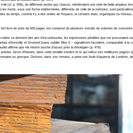
 dit (cf. p. 556), de différents textes qui, chacun, mériteraient une note de belle ampleur, lorsqu
s où les morts, sous une forme indéterminée, différente de celle de la mémoire, sont particul
s ondes du temps, comme il y a des ondes de l’espace, et certains états, organiques ou morau
 fort livre de près de 600 pages est composé de plusieurs extraits de volumes de souven
ù les crottins se donnent des airs d’escarboucles, les impressions pénibles que me procuraient
Barbey d’Aurevilly et Drumont [sans oublier Bloy !] – signalèrent l’accident, comparable à la ru
udet affirme que «la misère touche d’assez près la théologie» (p. 476)
icles, farcis d’histoire, dans cette tonalité sombre et or qui relève ses meilleures pages» (
ce romaine ou grecque. Dickens, dans ses romans, a peint une foule d’aspects de Londres, d