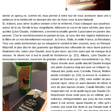
donne un aperçu et, comme tel, nous permet à notre tour de nous aventurer dans une socié
petitesse et la médiocrité se donnant des airs de Huns sous la lune blafarde.
Et, d’abord, pour aérer la pièce sentant si fort le renfermé, il faut s’attaquer aux poudreux
autour de la vie, fût-elle la leur, insignifiante, bâtissent un cocon de bave séchée, plus
qu’elles [Léon Daudet, visiblement, a inventé la tonalité genrée !] pourraient en pondre des
pensée. C’est le renchérissement en partant du bas, je veux dire des régions indistinctes et
la filière de ce moi éternellement ressassé : la Grèce, l’Italie, la vieille France, la Révolu
Tous ces petits bonhommes qui se reluquent le nombril et bien souvent, avec un Renaud C
Matzneff, le plus discret des grammes qui déparera leur silhouette de vieux faune putresce
finalement nés, selon Léon Daudet, avec la pire tare», qui n’est autre que «le manque de joie
oiseaux. Ils disent non à tout le positif de l’existence» (p. 221). Ailleurs, Léon Daude
insouciance heureuse, traversée de grandes colères et de justes ressentiments» (p. 341).
Voyez ensuite avec quelle alacrité Daudet évoque
ses pieds et passa vingt ans pour un critique» (p. 2
«faisant des poids avec Corneille, Pascal, Molière
pendu constipé» (p. 214) ou encore le «cadavre a
«néant de Doumic» (p. 236), sans oublier de plus m
pouvait rayer, sinon un autre diamant de même ta
vers de plus basses strates, Catulle Mendès, Léon
moqué bien sûr et de quelle façon par Daudet (3) q
l’impression d’une onde pure où se reflétait, par
sulfureux, infréquentables aux yeux de nos contem
plaisir à voir arriver, ajoute Daudet et, «dès qu’
croisés une seule fois dirait-on par Daudet mais 
commère purgée» (p. 77), des dizaines d’autres tr