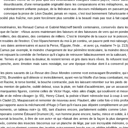
étourdissante, d’une remarquable originalité dans les comparaisons et les métaphores, au
volontairement unifiante puisque, de la littérature aux discours médiatiques en passant par
convoque la prose de Léon Daudet, jamais en repos, c’est tout bonnement l’ahurissante m
té plus fraîche, non point forcément plus sensible à la beauté mais pas tout à fait capabl
moitrinaires
, les Renaud Camus et Gabriel Matzneff bientôt centenaires, conservés dans leur 
 dure que de l’acier : «Nous avons maintenant des faiseurs et des faiseuses de vers qui en pon
 milliers, des dizaines, des centaines de milliers. C’est le triomphe de la sauce sur le poisso
 troubles de l’instinct. C’est l’épanchement du moi à jet continu, un pauvre petit moi rabougr
tion, ses dates anniversaires et aussi la Perse, l’Égypte, l’Inde… et avec ça, madame ?» (p. 213)
amus par exemple, le moindre changement de leur périmètre testiculaire, la moindre desce
nt rejouant la comédie de l’enfance qu’il s’agira de retrouver fallacieusement en la salissan
. Ternes et gris dans la douleur, ils restent ternes et gris dans leurs rêves. Ils refusent tout 
t se penche, avec émotion mais sans nostalgie, sur une époque révolue dont il a conservé p
 les pions savants de
La Revue des Deux Mondes
comme «cet extravagant Brunetière, qui n’ava
76), Brunetière qu’il déteste si invinciblement, ayant «en lui l’étoffe d’un beau combattant, ma
 et Racine, le torse bombé, la bouche contractée, puis les laissant retomber sur les pieds de 
u menton de galoche, oublié debout, sous la pluie, en habit d’académicien, par un assassin
arquantes figures, comme celles de Victor Hugo, «des ailes d’aigle, qui soulèvent et meuvent
ille et de même clivage» (p. 65), Henry Céard, la poésie s’étant «dressée tout à coup à s
 Cladel (2), Maupassant et remonter de nouveau avec Flaubert, aller cette fois-ci très profo
ui rapporte aussi la méchanceté d’Hugo («Tant qu’il n’aura pas dépeint complètement un pot de
 moments, un tableau noir» (p. 68), tant d’autres encore, parfaitement oubliés comme Léon D
porains comme Édouard Drumont (4), «un homme jeune encore, barbu, mince et solide, à la che
il ouvrait la bouche, à être de son avis» et qui «faisait des armes de la façon la plus dang
fixés, comme des insectes biscornus sur un planche de liège, par son incroyable mémoire, c
aits qui se plantent comme des javelots puissamment lancés par un athlète infaillible, ou bi