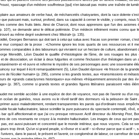
Proust, «passage d’un météore souffreteux [qui] n’en laissait pas moins une traînée de lumiè
e plaire aux amateurs de verbe haut, de méchancetés chatoyantes, dont la race dolente s’est
 que puissant mais, surtout, profond, dans sa capacité à cerner le visible, y compris, nous l’a
 comme des fruits blets. Ainsi de Charcot, dont nous apprenons que l’un des axiomes étai
 (p. 107), se demande ainsi le délicat polémiste. D’un médecin infiniment moins connu que l
 retrouvé au même degré seulement chez Mistral» (p. 135).
épidité, Georges Bernanos qui doit tant à celui qui salua avec fracas son premier roman, c’es
le mur compact de la prose : «L’homme ignore les trois quarts de ses ressources et il m
 sommes comparables à des laboureurs qui vivraient sur un hectare de culture, abandonnant ci
e George Meredith, Léon Daudet le qualifie d’«histologiste de l’âme, de ses rouages les pl
tuition et de dissociation, un éclair à deux fulgurites et comme l’inclusion d’un théologien da
nstantanément» et «il ouvre et referme le mystère de ses personnages avec une souveraine él
ey sur lequel il écrit remarquablement (5), Léon Daudet éprouve «le frisson de la grandeur
ièvre de l’écolier humain» (p. 295), comme si les grands textes, aux «transmissions et métastas
ateurs de «grands cataclysmes historiques» eux-mêmes «fréquemment annoncés par des évén
e» (p. 387), comme si grands textes et grandes figures littéraires paraissent «des élém
audet me semble accéder à une espèce de don de voyance, non pas de l’avenir ou d’un royaum
océan de guinées, nous avons vu le réveil tardif des dormeurs «à la pelouse» de Saint Jam
’exprimer aussi maladroitement, rendant transparentes les parois qui d’ordinaire nous empêch
ouble focale hallucinatoire, laisse scintiller la pure puissance du spectacle contemplé, rêvé, e
 bar qu’il affectionnait et que j’ai cru presque retrouver. Actif directeur du
Morning Post
, Bo
 autres de ces revenants ne croyez à la moindre hallucination. Les images de ceux qui ont
pas, est aussi puissant et concentré que le monde intérieur, que nous voyons. Cela se sent
urs trop étroit. Qu’un si grand peuple, si rêveur et si actif – si rêveur parce que si actif –, s
l’univers, dans le passé, le présent et l’avenir, ce conglomérat de labeur, ce carrefour de to
n’avons pas la moindre idée» (p. 497).