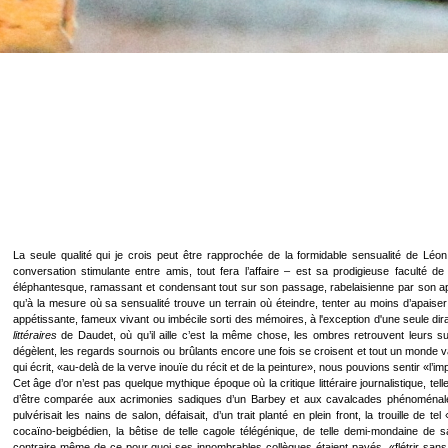
La seule qualité qui je crois peut être rapprochée de la formidable sensualité de Léo
conversation stimulante entre amis, tout fera l’affaire – est sa prodigieuse faculté
éléphantesque, ramassant et condensant tout sur son passage, rabelaisienne par son appét
qu’à la mesure où sa sensualité trouve un terrain où éteindre, tenter au moins d’apaiser
appétissante, fameux vivant ou imbécile sorti des mémoires, à l'exception d'une seule di
littéraires
de Daudet, où qu’il aille c’est la même chose, les ombres retrouvent leurs sueu
dégèlent, les regards sournois ou brûlants encore une fois se croisent et tout un monde v
qui écrit, «au-delà de la verve inouïe du récit et de la peinture», nous pouvions sentir «l’
Cet âge d’or n’est pas quelque mythique époque où la critique littéraire journalistique, te
d’être comparée aux acrimonies sadiques d’un Barbey et aux cavalcades phénoménales d
pulvérisait les nains de salon, défaisait, d’un trait planté en plein front, la trouille de t
cocaïno-beigbédien, la bêtise de telle cagole télégénique, de telle demi-mondaine de sa
contraire même de ce pour quoi ses innombrables collègues étaient payés, «flétrir sans 