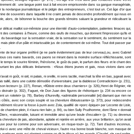
trement dit : une langue point tout à fait encore emprisonnée dans sa gangue managériale,
 la novlangue journalistique et le pidgin des entrepreneurs, c’est tout un. Cet âge d’or que
ine de souvenirs dans laquelle il ne craint jamais de descendre profondément qui nous en
e, alors, de bétonner la bouche des grands témoins saluant la grandeur et ridiculisant la
délicat maillot soi-mêmiste pour une éternité d’auto-contemplation, patientes limaces qui,
dent des centaines à l’heure, comme des œufs de mouches, qui donnent l’impression qu’ils et
n, du bavardage sur la sensation vraie, de la sensation sur le sentiment, du sentiment sur la
i, mais plein d’un pâle et intarissable jus de contentement de soi-même. Tout doit passer par
.
nte de leur organe préféré (je ne parle évidemment pas de leur cerveau),ou, avec Gabriel
t, tous ces nains bavards, ces paons se mirant dans la moindre surface réfléchissante, sont
le temps le sourire féminin, l’héroïsme, le goût du pain, le parfum des fleurs et le chant des
ourtant les plus délicats linéaments : «Nous étions jeunes et gais, nous vivions dans une
it ni goût, ni œil, ni palais, ni oreille, ni sens tactile, marchait la tête en bas, jugeait avec
is taillé, dans une culotte démodée d’universitaire, par la diablesse Contradiction» (p. 231),
son lecteur» (p. 227), Renan, «flûtiste entre deux charniers» (p. 326),Henri de Régnier, «le
 distrait» (p. 302), Faguet, «le Don Juan des figures de rhétorique» (p. 234 ou encore ce
 un roitelet» (p. 78), Barbey d’Aurevilly, «admirable personnalité [et] diamant que rien ne
es côtés, avec son corps souple et sa chevelure éblouissante» (p. 373), pour redescendre
ndément récurer la fosse à purin avec Zola, qualifié de «porc épique» par Leconte de Lisle,
 chambre plein, il n’aura rien fait», p. 84), ou bien Sully Prudhomme, dont l’âme « donnait
ierx, «raisonnable, luisant et immobile ainsi qu’une boule d’escalier» (p. 71) ou devenus
velure de jais, abondante, aplatie et rejetée en arrière, aux yeux brillants», qu’on avait
ereuse pour lui comme pour son adversaire, en risque-tout» (p. 72). Tant d’autres inconnus,
elui-ci avec une «tête de cheval vicieux», l’autre «sa bonne boule blanche, son masque de
en quelques mots qui plantent comme on dit le décor où les grands (Claudel, «le seul poète,