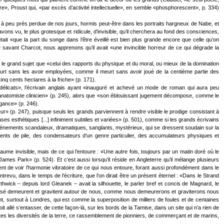
re», Proust qui, «par excès d’activité intellectuelle», en semble «phosphorescent», p. 334)
 à peu près perdue de nos jours, hormis peut-être dans les portraits hargneux de Nabe, et
vons vu, le plus grotesque et ridicule, d’invisible, qu’il cherchera au fond des consciences,
t «que la part du songe dans l’être éveillé est bien plus grande encore que celle qu’on
e savant Charcot, nous apprenons qu’il avait «une invincible horreur de ce qui dégrade la
t le grand sujet que «celui des rapports du physique et du moral, ou mieux de la domination
eurt sans les avoir employées, comme il meurt sans avoir joué de la centième partie des
nq cents hectares à la friche» (p. 171).
us délicats», l’écrivain anglais ayant «inauguré et achevé un mode de roman qui aura peu
ns un anatomiste clinicien» (p. 245), alors que «son éblouissant jugement décompose, comme le
égance» (p. 246).
» (p. 247), puisque seuls les grands parviennent à rendre visible le prodige consistant à
es esthétiques [...] infiniment subtiles et variées» (p. 501), comme si les grands écrivains
ements scandaleux, dramatiques, sanglants, mystérieux, qui se dressent soudain sur la
ents de pile, des condensateurs d’un genre particulier, des accumulateurs physiques et
e invisible, mais de ce qui l’entoure : «Une autre fois, toujours par un matin doré où le
es Park» (p. 524). Et c’est aussi lorsqu’il réside en Angleterre qu’il mélange plusieurs
ent de voir l’harmonie vibratoire de ce qui nous entoure, forant aussi profondément dans le
ntrevu, dans le temps de l’écriture, que l’on dirait être un présent éternel : «Dans le Strand
rthwick – depuis lord Gleanek – avait la silhouette, le parler bref et concis de Magnard, le
 passé demeurent et gravitent autour de nous, comme nous demeurerons et graviterons nous
, surtout à Londres, qui est comme la superposition de milliers de foules et de centaines
oit allé s’entasser, de cette façon-là, sur les bords de la Tamise, dans un site qui n’a rien de
utes les diversités de la terre, ce rassemblement de pionniers, de commerçant et de marins,