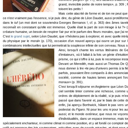
grand, invincible poète de notre temps», p. 309 ; 
toisent les petits !
Mais cette alacrité de forme et de ton ne peut qu
ce n’est vraiment pas l’essence, si je puis dire, du génie de Léon Daudet, aussi protéiforme
dans le
tuf
(un mot dont se souviendra Georges Bernanos !, cf. p. 363) des âmes tavelées
reconnaît en constatant qu’elle est immense. Quelle était la part de son mirage à lui ?»
créature humaine, un besoin de respirer l’air pur et le parfum des fleurs morales, que j’ai
C’est
le grand sujet
, selon Léon Daudet, que n’hésitera pas à explorer, et avec quelle intr
du physique par le moral» (p. 170), occasion d’un nouvel aperçu qui ouvre un jour sur 
combinaisons intellectuelles que lui permettrait la souplesse infinie de son cerveau. Nous
Ainsi, lorsqu’il chante les vertus littéraires d
d’imitateurs, où il fallait à la fois un génie d’in
prisme, ce qui s’offre à lui, puis le recompose i
Devant un Meredith, mais aussi un Thomas De Quinc
nous donner à lire «le peu d’univers permis à la f
parfois, pouvaient être comparés à des annonci
société, comme de hautes lames annonçant l’orag
moraux» (p. 391).
C’est lorsqu’il séjourne en Angleterre que Léon D
ciel semble tinter comme une richesse, comme un 
ordres de déploiement de la réalité, si je puis m
passé que dans l’avenir et, par le biais de cette d
enfin, j’ai aperçu Borthwick, hâtant le pas vers un
podestat du
Figaro
. Ni pour les uns ni pour les
aussi; et le monde extérieur, que nous ne voyons 
d’individualités, dans un espace immense, mais toujo
spécialement enchanteur, ni comme climat ni comme position, et y ait fondé ce comptoir de 
voilà qui annonce des lois souterraines, articulées avec de sourds miracles, et dont nous 