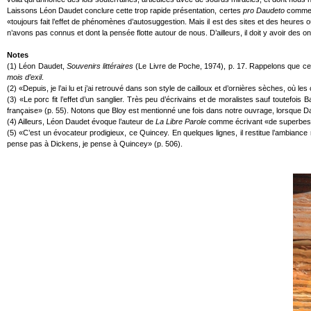
Laissons Léon Daudet conclure cette trop rapide présentation, certes
pro Daudeto
comme il
«toujours fait l’effet de phénomènes d’autosuggestion. Mais il est des sites et des heure
n’avons pas connus et dont la pensée flotte autour de nous. D’ailleurs, il doit y avoir de
Notes
(1) Léon Daudet,
Souvenirs littéraires
(Le Livre de Poche, 1974), p. 17. Rappelons que ce
mois d’exil
.
(2) «Depuis, je l’ai lu et j’ai retrouvé dans son style de cailloux et d’ornières sèches, o
(3) «Le porc fit l’effet d’un sanglier. Très peu d’écrivains et de moralistes sauf toutefois 
française» (p. 55). Notons que Bloy est mentionné une fois dans notre ouvrage, lorsque Da
(4) Ailleurs, Léon Daudet évoque l’auteur de
La Libre Parole
comme écrivant «de superbes art
(5) «C’est un évocateur prodigieux, ce Quincey. En quelques lignes, il restitue l’ambian
pense pas à Dickens, je pense à Quincey» (p. 506).