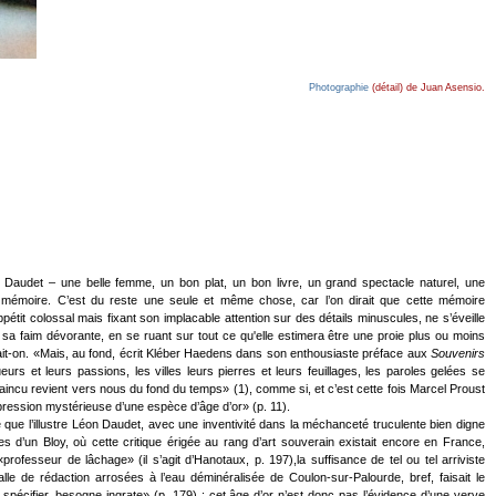
Photographie
(détail) de Juan Asensio.
n Daudet – une belle femme, un bon plat, un bon livre, un grand spectacle naturel, une
 de mémoire. C’est du reste une seule et même chose, car l’on dirait que cette mémoire
it colossal mais fixant son implacable attention sur des détails minuscules, ne s’éveille
 sa faim dévorante, en se ruant sur tout ce qu'elle estimera être une proie plus ou moins
rait-on. «Mais, au fond, écrit Kléber Haedens dans son enthousiaste préface aux
Souvenirs
rs et leurs passions, les villes leurs pierres et leurs feuillages, les paroles gelées se
aincu revient vers nous du fond du temps» (1), comme si, et c’est cette fois Marcel Proust
impression mystérieuse d’une espèce d’âge d’or» (p. 11).
lle que l’illustre Léon Daudet, avec une inventivité dans la méchanceté truculente bien digne
’un Bloy, où cette critique érigée au rang d’art souverain existait encore en France,
el «professeur de lâchage» (il s’agit d’Hanotaux, p. 197),la suffisance de tel ou tel arriviste
lle de rédaction arrosées à l’eau déminéralisée de Coulon-sur-Palourde, bref, faisait le
spécifier, besogne ingrate» (p. 179) ; cet âge d’or n’est donc pas l’évidence d’une verve