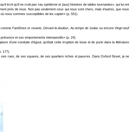
’il écrit qu’il ne croit pas «au spiritisme et [aux] histoires de tables tournantes», qui lui ont
ièrement près de nous. Non pas seulement ceux qui nous sont chers, mais d’autres, que nous
x, où nous sommes susceptibles de les capter» (p. 551).
irs comme
Fantômes et vivants
,
Devant la douleur
,
Au temps de Judas
ou encore
Vingt-neuf
 sa présence et ses emportements intempestifs» (p. 24).
pture d’une conduite d’égout, qu’était cette irruption de boue et de purin dans la littérature
p. 177).
e ses rues, de ses squares, de ses quartiers riches et pauvres. Dans Oxford Street, je ne