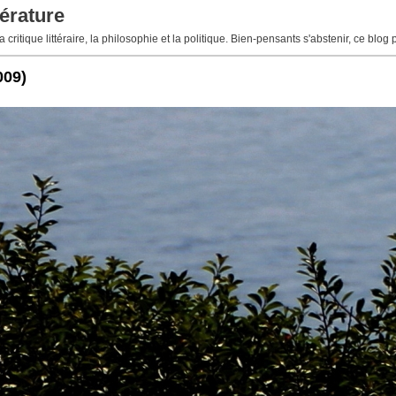
érature
 critique littéraire, la philosophie et la politique. Bien-pensants s'abstenir, ce blog 
009)