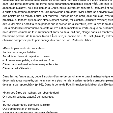
dans une feinte constante qui mime cette apparition fantomatique ayant frôlé, une nuit, 
Joseph de Maistre), pour qui, depuis la Chute, notre univers est renversé. Renversé et perve
a quitté son étrange demeure : est-elle redevenue celle dont Olivier Lérins se souvient ave
si le peintre de ce roman, Lérins, est redevenu, auprès de ses amis, celui qu'il était, s'es
préalable, si tant est qu'il se soit effectivement produit, l'élucidation (d'ailleurs avortée) 
dire le Mal mais il serait faux de penser que le silence de la littérature, c'est-à-dire la fin
Car la modernité remarquable de cette œuvre est de maintenir ouverte ce que nous nomm
nous délivre comme un fruit sur tiennent sans doute au fait que, plongé dans les ténèbres, 
l'harmonie perdue, de la réconciliation ! À ce titre, le poème de T. S. Eliot (
Animula
, extra
chanson composée par le personnage du conte de Poe, Roderick Usher :
«Dans la plus verte de nos vallées,
Par les bons anges habitée,
Autrefois un beau et majestueux palais,
– Un rayonnant palais, – dressait son front.
C'était dans le domaine du monarque Pensée
C'était là qu'il s'élevait.»
Dans l'un et l'autre texte, cette intrusion d'un verbe qui chante le passé métaphorique 
désormais toute nouvelle, qui ne lui cachera plus rien de la laideur et de la corruption ple
denses, trop rapprochés» (p. 93). Dans le conte de Poe, l'intrusion du Mal est signifiée da
«Mais des êtres de malheur, en robes de deuil,
Ont assailli la haute autorité du monarque.
[...]
Et, tout autour de sa demeure, la gloire
Qui s'empourprait et florissait,
N'est plus qu'une histoire, souvenir ténébreux