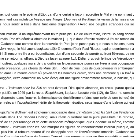
, tout comme le poème d'Eliot va, d'une certaine façon, accroître le Mal en le nommant :
emment cité intitulé
Le Voyage des Mages
(
Journey of the Magi
), la vision de la naissance
ous sentir à l'aise dans l'ancienne dispensation / Avec nos peuples étrangers qui se
don invisible, à un inquiétant avant-texte principiel. De ce court texte, Pierre Boutang donne
in. Poe n'a décrit la chute de la maison [...], que dans l'étroite relation à l'autre temps du
e Paul Gadenne tout comme dans la nouvelle de Poe, je ne pense pas que nous puissions, sans
Mort rouge
, le Mal attend
toujours-déjà-là
comme l’écrit Paul Ricœur, tapi et secrètement à
l. Si rencontre il y a et réconciliation, don d'une seconde de pureté au front fiévreux, ce ne
 se retourna, offrant à Dieu sa face ravagée […]. Didier crut voir le linge de Véronique»
hostiles, quelques jours de tranquillité où le personnage pourra se livrer à son occupation
elle présence
. Les chiens de Mme Stirl… Rien de plus : pas de quoi pavoiser ni embarquer
. Car, dans un monde creux où pavoisent les hommes creux, dans une demeure qui a livré à
uggère, cette admirable nouvelle évoquant une figure éminemment biblique, la baleine, qui
pos
.
L'invitation chez les Stirl
ne peut évoquer Dieu qu'en absence, en creux, parce que la
é publiée en 1949 par la revue
Empédocle
), la place, laissée vide (12), de Dieu, ne semble
 dispersés dans l’œuvre, la thématique du déchiffrement (ainsi que celle de son échec) de
n relevant l’
apophatisme
hérité de la théologie négative, cette image d’une baleine qui est
pit l'âme d'Olivier, est strictement impossible dans
L'invitation chez les Stirl
, par l'évidence
 Yeats dans The
Second Coming
) mais réelle ouverture sur la pure possibilité : la
reprise
,
au-delà de ce personnage et de cette incapacité métaphorique, que Gadenne lui-même, comme
quement,
L'invitation chez les Stirl
multiplie les figures de l'encerclement infernal, puisque, au
lons plus loin. À rebours encore d'une échappée hors de l'envoûtement immobile, Gadenne se
 du
Cœur des ténèbres
de Joseph Conrad, a su retrouver pour en être possédé en quittant