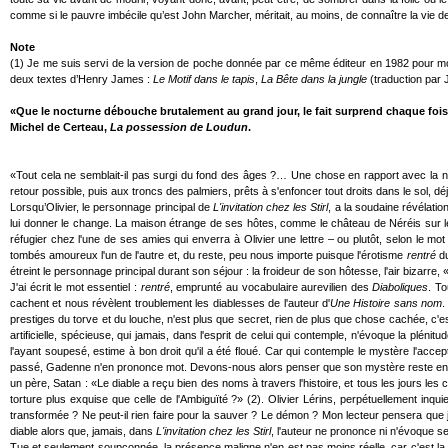
comme si le pauvre imbécile qu’est John Marcher, méritait, au moins, de connaître la vie de 
Note
(1) Je me suis servi de la version de poche donnée par ce même éditeur en 1982 pour mon p
deux textes d’Henry James :
Le Motif dans le tapis
,
La Bête dans la jungle
(traduction par 
«Que le nocturne débouche brutalement au grand jour, le fait surprend chaque fois.
Michel de Certeau,
La possession de Loudun
.
«Tout cela ne semblait-il pas surgi du fond des âges ?… Une chose en rapport avec la nui
retour possible, puis aux troncs des palmiers, prêts à s'enfoncer tout droits dans le sol, dé
Lorsqu’Olivier, le personnage principal de
L'invitation chez les Stirl
, a la soudaine révélatio
lui donner le change. La maison étrange de ses hôtes, comme le château de Néréis sur le my
réfugier chez l'une de ses amies qui enverra à Olivier une lettre – ou plutôt, selon le m
tombés amoureux l'un de l'autre et, du reste, peu nous importe puisque l'érotisme
rentré
du
étreint le personnage principal durant son séjour : la froideur de son hôtesse, l'air bizarre
J'ai écrit le mot essentiel :
rentré
, emprunté au vocabulaire aurevilien des
Diaboliques
. T
cachent et nous révèlent troublement les diablesses de l'auteur d'
Une Histoire sans nom
.
prestiges du torve et du louche, n'est plus que secret, rien de plus que chose cachée, c'
artificielle, spécieuse, qui jamais, dans l'esprit de celui qui contemple, n'évoque la plénitu
l'ayant soupesé, estime à bon droit qu'il a été floué. Car qui contemple le mystère l'accept
passé, Gadenne n'en prononce mot. Devons-nous alors penser que son mystère reste entier ?
un père, Satan : «Le diable a reçu bien des noms à travers l'histoire, et tous les jours les
torture plus exquise que celle de l'Ambiguïté ?» (2). Olivier Lérins, perpétuellement i
transformée ? Ne peut-il rien faire pour la sauver ? Le démon ? Mon lecteur pensera que j
diable alors que, jamais, dans
L'invitation chez les Stirl
, l'auteur ne prononce ni n'évoque 
Tue et seulement soupçonnée, la présence maligne n'en est pas moins réelle, car c'est la 