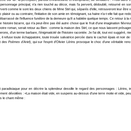
le personnage principal, n'a rien touché au décor, mais l'a perverti, dédoublé, retourné en
rti comme le sont les deux chiens de Mme Stirl qui, séparés d'elle, retrouveront leur être vér
c plaisir ou au contraire, l'initiative de son amie en témoignant, sa haine n'a-t-elle fait que
t débarrassé de l'influence funèbre de la demeure qu'il a habitée quelque temps. Ce retour à la 
d'une histoire bizarre, qui n'a peut-être pas été autre chose que le fruit d'une imagination fiév
 de notre roman, serait retour au Bien : comme la maison des Stirl, ce que nous laissent présager 
erons, d'un terme barbare,
l'énigmaticité
de l'histoire racontée. Je l'ai dit, tout est suggéré, 
il refuse toute échappatoire, toute trouée salvatrice percée dans le cachot épais et noir de l
it des
Poèmes d'Ariel
), qui sur l'esprit d'Olivier Lérins provoque le choc d'une véritable r
et paradisiaque pour en décrire la splendeur dessille le regard des personnages : Lérins, 
inement dévoilées : «La maison était vide, en suspens au-dessus d'une terre moite et vide, peu
ns le chant même :