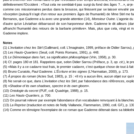
définitivement l'Occident : «Tout cela ne semblait-il pas surgi du fond des âges ?…», ai-je 
comme ces missionnaires perdus dans la brousse, qui finissent par se laisser envahir par l
résorption
(puisqu'il s'agit d'un retour aux premiers âges de l'humanité) de Mme Stirl me fai
Bernanos, que Gadenne a lu avec une grande attention (14),
Monsieur Ouine
. L'agonie du
d'autre qu'un Léviathan débarrassé de son harponneur divin. Gadenne le dit ailleurs (d
affranchi l’humanité des retours de la barbarie primitive». Mais, plus que cela, vingt e
Gadenne implore.
Notes
(1)
L'invitation chez les Stirl
(Gallimard, coll. L'Imaginaire, 1999, préface de Didier Sarrou),
(2)
Les Hauts-Quartiers
(Seuil, coll. Points Romans, 1991), p. 448.
(3)
Le Démoniaque dans l'art, sa signification philosophique
(Vrin, 1958), p. 30.
(4) Cf. pages 180 et 181. Rappelons que, selon Didier Sarrou (Préface, p. 3,
op. cit.
), le p
(5) «Mais il y a ce cadavre tout frais, le premier cadavre, c'est quelque chose de tout à fait
(6) Bruno Curatolo,
Paul Gadenne. L'Écriture et les signes
(L'Harmattan, 2000), p. 173.
(7)
À propos du roman
(Actes Sud, 1983), p. 15 : «Il n'y a aucun être, aucun objet sur qui
(8) Ne serait-ce que, dans
L'invitation chez les Stirl
, par l'abondance des références, explic
(9) «
Shadow of its own shadows, spectre in its own gloom
».
(10)
Ontologie du secret
(PUF, coll. Quadrige, 1988), p. 15.
(11)
Les Hauts-Quartiers
, p. 700.
(12) On pourrait relever par exemple l’abondance d’un vocabulaire renvoyant à la blancheur, 
(13)
La Reprise
(traduction et notes de Nelly Viallaneix, Flammarion, 1990, coll. GF), p. 
(14) Comme en témoigne l'exemplaire de ce roman que Gadenne détenait dans sa bibliot