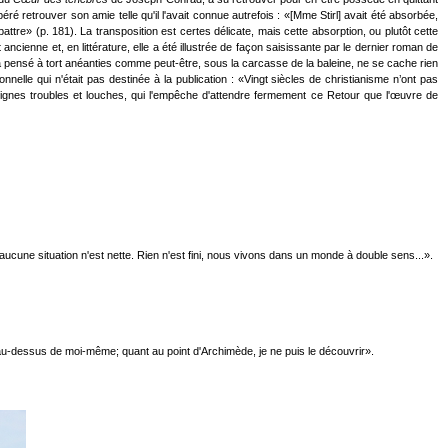
ré retrouver son amie telle qu'il l'avait connue autrefois : «[Mme Stirl] avait été absorbée,
tre» (p. 181). La transposition est certes délicate, mais cette absorption, ou plutôt cette
ancienne et, en littérature, elle a été illustrée de façon saisissante par le dernier roman de
n a pensé à tort anéanties comme peut-être, sous la carcasse de la baleine, ne se cache rien
nelle qui n'était pas destinée à la publication : «Vingt siècles de christianisme n’ont pas
x signes troubles et louches, qui l'empêche d'attendre fermement ce Retour que l'œuvre de
aucune situation n'est nette. Rien n'est fini, nous vivons dans un monde à double sens...».
r au-dessus de moi-même; quant au point d'Archimède, je ne puis le découvrir».