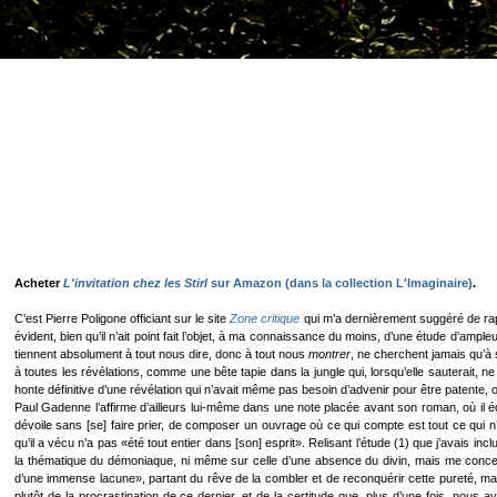
Acheter
L'invitation chez les Stirl
sur Amazon (dans la collection L'Imaginaire)
.
C’est Pierre Poligone officiant sur le site
Zone critique
qui m’a dernièrement suggéré de r
évident, bien qu’il n’ait point fait l’objet, à ma connaissance du moins, d’une étude d’ample
tiennent absolument à tout nous dire, donc à tout nous
montrer
, ne cherchent jamais qu’à 
à toutes les révélations, comme une bête tapie dans la jungle qui, lorsqu’elle sauterait, n
honte définitive d’une révélation qui n’avait même pas besoin d’advenir pour être patente, o
Paul Gadenne l’affirme d’ailleurs lui-même dans une note placée avant son roman, où il écri
dévoile sans [se] faire prier, de composer un ouvrage où ce qui compte est tout ce qui n
qu’il a vécu n’a pas «été tout entier dans [son] esprit». Relisant l’étude (1) que j’avais i
la thématique du démoniaque, ni même sur celle d’une absence du divin, mais me concent
d’une immense lacune», partant du rêve de la combler et de reconquérir cette pureté, mai
plutôt de la procrastination de ce dernier, et de la certitude que, plus d’une fois, nous a