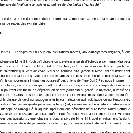
ittéraire du
Motif dans le tapis
et au peintre de
L’invitation chez les Stirl
.
isées. J’ai utilisé la bonne édition fournie par la collection GF chez Flammarion pour les
éros de pages des extraits cités.
.»
larves… Il songea tout à coup aux civilisations mortes, aux cataclysmes originels, à leur
 ludique sur Mme Stirl (puisqu'il dispute contre elle une partie d'échecs à ce moment-là) peut
 mort, celle du mari de Mme Stirl et d'une fuite, celle de sa hiératique hôtesse, partie se
l'aventure qu'il vient de vivre. Nous ne saurons ainsi jamais si Mme Stirl et Olivier sont
autre des protagonistes. Nous ne saurons jamais non plus quelle sorte de force mauvaise a
en enfin le comportement intrigant et possessif des chiens de Mme Stirl ? Peu nous importe.
né, étouffé, comme le mal qui tenaille Lasthénie de Ferjol, comme les turpitudes que nous
r, a pourtant vite fait de se dégrader en secret jalousement gardé : le mystère, auréolé des
ous les regards. Le secret est ainsi ce qui est le plus visible, mais d'une visibilité tronquée,
i la phrase de celui qui soupçonne et furète, rejette ce qu'il voit, jauge ce qui l'entoure et,
dire (c'est-à-dire qu'elle parle tout le temps) et, si quelque tache a flétri son être ou son
lope de l'ambiguïté, à laquelle, après quelque hésitation de pure forme, l'auteur attribue
à le visage de Satan. Ce serait plutôt... Peut-être que l'Ange aussi aime torturer. Et quelle
 poser des questions : quel charme a donc ensorcelé Mme Stirl, quel envoûtement l'a donc
ever un coin du voile, je dévoile, pour le coup, trop vite et maladroitement. Le démon… Le
hender par son insignifiance, son apparente banalité, sa ruse, bref, son
érotisme
. Si Mme