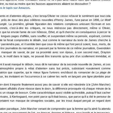
’éclairer, ou tout au moins que les fausses apparences allaient se dissoudre» ?
s le tapis
sur Amazon
.
ents et d’attentes déçues, c’est lorsqu’Olivier ne cesse «d’avoir le sentiment que tout cela
 près de deux des plus célèbres nouvelles d’Henry James, l’une parue en 1896,
Le Motif
jungle
. La première, géniale figuration des relations complexes unissant l’écrivain et ses
ionnels, c’est-à-dire les critiques, ne nous intéresse pas directement, même si Olivier,
e que lui envoie l’amie de son hôtesse, Ethel, et qu’il cherche en conséquence à percer le
 longues pages d’affilée, sans souffler, et suspendant même sa pensée, espérant, comme
semble lui ferait comprendre le détail», tout comme le narrateur du texte de James cherche à
y parviendra pas, et il semble bien que ceux-là même qui l’ont percé soient, tous, morts, de
ère journaliste du narrateur, en passant par la femme de ce même journaliste, Gwendolen
ait manquer de savoir, de par sa proximité avec son époux, à son second mari, Drayton
 le motif dans le tapis, ne pouvait être transmis qu’au prix d’un scellement immédiat, et
ont il avait manqué le début», nous dit le narrateur de la seconde nouvelle de James, et ces
l’atmosphère propre à «état d’attente» sans but précis, subsistant «seulement comme
atrice que superbe, qui le mieux figure l’univers enchâssé du romancier de
La plage de
ux, les invitaient en l’occurrence à se calmer les nerfs en lançant une ligne plombée pour
dont il importe finalement assez peu de savoir si elle est «destinée à le [John Marcher)
aient affublés d’une «bosse dans le dos», la différence provoquée «à chaque minute de la
 visage de bossu». Cette caractéristique aussi visible qu’invisible, puisqu’il faut cacher
ains, à Kierkegaard, non point parce qu’il était bossu, que parce qu’il a été le penseur de
 portaient «un masque de simagrées sociales, par les trous duquel perçait un regard dont
vélation parodique, John Marcher venant de comprendre que la femme qui l’a aimé l’a attendu
omme par un mouvement de l’air, se dresser, énorme et hideuse, pour bondir et le terrasser»,