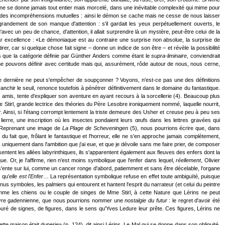
i ne se donne jamais tout entier mais morcelé, dans une inévitable complexité qui mime pour
s, des incompréhensions mutuelles : ainsi le démon se cache mais ne cesse de nous laisser
randement de son manque d'attention : s'il gardait les yeux perpétuellement ouverts, le
qu'avec un peu de chance, d'attention, il allait surprendre là un mystère, peut-être celui de la
ar excellence : «Le démoniaque est au contraire une surprise non absolue, la surprise de
tirer, car si quelque chose fait signe – donne un indice de son être – et révèle la possibilité
is que la catégorie définie par Günther Anders comme étant le
supra-liminaire
, conviendrait
 ne pouvons définir avec certitude mais qui, assurément, rôde autour de nous, nous cerne,
ette dernière ne peut s'empêcher de soupçonner ? Voyons, n'est-ce pas une des définitions
anchir le seuil, renonce toutefois à pénétrer définitivement dans le domaine du fantastique.
s amis, tente d'expliquer son aventure en ayant recours à la sorcellerie (4). Beaucoup plus
me Stirl, grande lectrice des théories du Père Lesobre ironiquement nommé, laquelle nourrit,
r. Ainsi, si l'étang corrompt lentement la triste demeure des Usher et creuse peu à peu ses
 lierre, une inscription où les insectes pondaient leurs œufs dans les lettres gravées qui
ir. Reprenant une image de
La Plage de Scheveningen
(5), nous pourrions écrire que, dans
t du fait que, frôlant le fantastique et l'horreur, elle ne s'en approche jamais complètement,
ais uniquement dans l'ambition que j'ai eue, et que je dévoile sans me faire prier, de composer
entent les allées labyrinthiques, ils s'apparentent également aux fleuves des enfers dont la
. Or, je l'affirme, rien n'est moins symbolique que l'enfer dans lequel,
réellement
, Olivier
 s'ente sur lui, comme un cancer ronge d'abord, patiemment et sans être décelable, l'organe
 qu'
elle est l'Enfer
… La représentation symbolique refuse en effet toute ambiguïté, puisque
nus symboles, les palmiers qui entourent et hantent l'esprit du narrateur (et celui du peintre
comme les chiens ou le couple de singes de Mme Stirl, à cette Nature que Lérins ne peut
l'œuvre gadennienne, que nous pourrions nommer une
nostalgie du futur
: le regret d'avoir été
uré de signes, de figures, dans le sens qu'Yves Ledure leur prête. Ces figures, Lérins ne
te maison était duperie» (p. 124), dit ainsi Lérins. Le Mal qui se donne dans son obliquité,