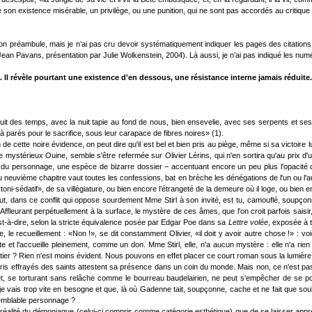
son existence misérable, un privilège, ou une punition, qui ne sont pas accordés au critique l
réambule, mais je n’ai pas cru devoir systématiquement indiquer les pages des citations util
Jean Pavans, présentation par Julie Wolkenstein, 2004). Là aussi, je n’ai pas indiqué les num
 Il révèle pourtant une existence d'en dessous, une résistance interne jamais réduite
t des temps, avec la nuit tapie au fond de nous, bien ensevelie, avec ses serpents et ses 
jà parés pour le sacrifice, sous leur carapace de fibres noires» (1).
n de cette noire évidence, on peut dire qu'il est bel et bien pris au piège, même si sa victoire
stérieux Ouine, semble s'être refermée sur Olivier Lérins, qui n'en sortira qu'au prix d'une
ot du personnage, une espèce de bizarre dossier – accentuant encore un peu plus l'opacité de 
 neuvième chapitre vaut toutes les confessions, bat en brèche les dénégations de l'un ou l'
, «toni-sédatif», de sa villégiature, ou bien encore l’étrangeté de la demeure où il loge, ou bi
out, dans ce conflit qui oppose sourdement Mme Stirl à son invité, est tu, camouflé, soupçon
 Affleurant perpétuellement à la surface, le mystère de ces âmes, que l'on croit parfois saisi
est-à-dire, selon la stricte équivalence posée par Edgar Poe dans sa
Lettre volée
, exposée à t
de, le recueillement : «Non !», se dit constamment Olivier, «il doit y avoir autre chose !» : voic
e et l'accueille pleinement, comme un don. Mme Stirl, elle, n'a aucun mystère : elle n'a rien à 
 Rien n'est moins évident. Nous pouvons en effet placer ce court roman sous la lumière inter
 cris effrayés des saints attestent sa présence dans un coin du monde. Mais non, ce n'est pas l
nquiet, se torturant sans relâche comme le bourreau baudelairien, ne peut s'empêcher de se
e vais trop vite en besogne et que, là où Gadenne tait, soupçonne, cache et ne fait que soul
semblable personnage ?
réalité du démoniaque (celui-ci compris comme catégorie esthétique) que de se laisser appré