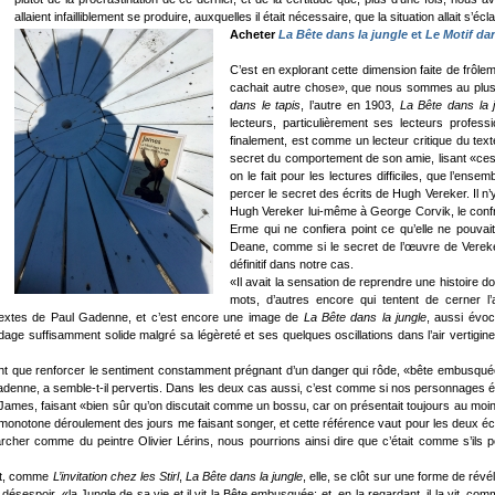
allaient infailliblement se produire, auxquelles il était nécessaire, que la situation allait s
Acheter
La Bête dans la jungle
et
Le Motif dan
C’est en explorant cette dimension faite de frôlem
cachait autre chose», que nous sommes au plus
dans le tapis
, l’autre en 1903,
La Bête dans la 
lecteurs, particulièrement ses lecteurs profess
finalement, est comme un lecteur critique du text
secret du comportement de son amie, lisant «ces
on le fait pour les lectures difficiles, que l’en
percer le secret des écrits de Hugh Vereker. Il n’
Hugh Vereker lui-même à George Corvik, le confr
Erme qui ne confiera point ce qu’elle ne pouv
Deane, comme si le secret de l’œuvre de Vereker,
définitif dans notre cas.
«Il avait la sensation de reprendre une histoire d
mots, d’autres encore qui tentent de cerner 
 textes de Paul Gadenne, et c’est encore une image de
La Bête dans la jungle
, aussi évoc
ge suffisamment solide malgré sa légèreté et ses quelques oscillations dans l’air vertigine
 que renforcer le sentiment constamment prégnant d’un danger qui rôde, «bête embusquée» 
adenne, a semble-t-il pervertis. Dans les deux cas aussi, c’est comme si nos personnages ét
mes, faisant «bien sûr qu’on discutait comme un bossu, car on présentait toujours au moins un
monotone déroulement des jours me faisant songer, et cette référence vaut pour les deux écriv
rcher comme du peintre Olivier Lérins, nous pourrions ainsi dire que c’était comme s’ils
ret, comme
L’invitation chez les Stirl
,
La Bête dans la jungle
, elle, se clôt sur une forme de ré
 désespoir, «la Jungle de sa vie et il vit la Bête embusquée; et, en la regardant, il la vit, c