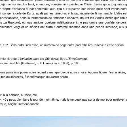
déjà mentionné plus haut, et encore, ironiquement pointé par Olivier Lérins qui a toujours espé
'esprit d'enfance et par concevoir leur Dieu sur le patron des idoles qu'ils sont venus combat
t songer à celle de Kurtz, avalé par les ténèbres et la sauvagerie de l'innommable. L'idée est 
 christianisme, sous la fermentation de l'immense cadavre, nourrit les vieilles larves que l'o
ans
La Rupture
), et nous aurions quelque indélicatesse à ne pas croire une confidence person
t maintenant vingt et un siècles ont surtout enfermé l'homme dans une prison interlope, au
 p. 132. Sans autre indication, un numéro de page entre parenthèses renvoie à cette édition.
remier titre de
L'invitation chez les Stirl
devait être
L'Envoûtement
.
 inguérissable» (Gallimard, coll. L'Imaginaire, 1986), p. 195.
 nous puissions poser notre regard sans apercevoir autre chose. Aucune figure n'est arrêtée, 
ites ou implicites, à la thématique du Jardin perdu.
à la solitude, au vide, etc.
130 : «Je peux bien faire le tour de moi-même; mais je ne peux pas sortir de moi pour m'éleve
hèque, soigneusement annoté.