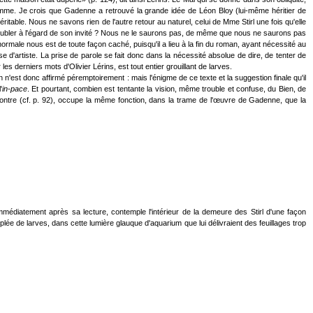
 somme. Je crois que Gadenne a retrouvé la grande idée de Léon Bloy (lui-même héritier de
itable. Nous ne savons rien de l'autre retour au naturel, celui de Mme Stirl une fois qu'elle
 redoubler à l'égard de son invité ? Nous ne le saurons pas, de même que nous ne saurons pas
normale nous est de toute façon caché, puisqu'il a lieu à la fin du roman, ayant nécessité au
reuse d'artiste. La prise de parole se fait donc dans la nécessité absolue de dire, de tenter de
les derniers mots d'Olivier Lérins, est tout entier grouillant de larves.
rien n'est donc affirmé péremptoirement : mais l'énigme de ce texte et la suggestion finale qu'il
'
in-pace
. Et pourtant, combien est tentante la vision, même trouble et confuse, du Bien, de
encontre (cf. p. 92), occupe la même fonction, dans la trame de l'œuvre de Gadenne, que la
immédiatement après sa lecture, contemple l'intérieur de la demeure des Stirl d'une façon
plée de larves, dans cette lumière glauque d'aquarium que lui délivraient des feuillages trop