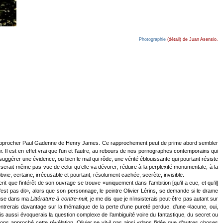
Photographie
(détail) de Juan Asensio.
approcher Paul Gadenne de Henry James. Ce rapprochement peut de prime abord sembler
ur. Il est en effet vrai que l’un et l’autre, au rebours de nos pornographes contemporains qui
suggérer une évidence, ou bien le mal qui rôde, une vérité éblouissante qui pourtant résiste
e serait même pas vue de celui qu’elle va dévorer, réduire à la perplexité monumentale, à la
bvie, certaine, irrécusable et pourtant, résolument cachée, secrète, invisible.
t que l’intérêt de son ouvrage se trouve «uniquement dans l’ambition [qu’il a eue, et qu’il]
’est pas dit», alors que son personnage, le peintre Olivier Lérins, se demande si le drame
ncluse dans ma
Littérature à contre-nuit
, je me dis que je n’insisterais peut-être pas autant sur
rerais davantage sur la thématique de la perte d’une pureté perdue, d’une «lacune, oui,
s aussi évoquerais la question complexe de l’ambiguïté voire du fantastique, du secret ou
vons approché cette révélation. Olivier ne vit-il pas ainsi «dans l’idée que d’autres choses