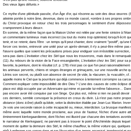
Des vieux âges défunts.»
Ce mythe d'une plénitude passée, d'un Âge d'or, qui résonne au sein des deux œuvres (8)
atteinte portée à notre âme, devenue, dans ce monde cassé, «ombre à ses propres ombres 
du Christ provoque en retour chez les trois personnages le sentiment d'une déposses
cramponnent à leurs dieux».
En somme, de la même façon que la Maison Usher est reliée par une fente sinistre à l'étang pu
un commentaire lumineux mais incorrect (ou tout du moins trop optimiste) lorsqu'il écrit que 
tenir, et se retenir, dans l'être : un temps qu'il peut chanter, donc vraiment "positif", 
forcer ces textes, entrevoir une unité pour un
après-demain
; il n'y a peut-être même pas
l'œuvre quelles que soient les précautions prises pour endiguer son irrésistible surrection, 
sera pas dans
L'invitation chez les Stirl
que nous les trouverons, mais dans le remarqua
(11). Au rebours de la vision de la Face ensanglantée,
L'invitation chez les Stirl
, pour sa p
favorite, la peinture, dont le résultat (cf. p. 178) n'est pas ce que l'on peut raisonnablem
les animaux pervertis, chiens et singes étranges et grimaçants, sur une nouvelle arche 
Lérins son secret, ou plutôt son absence de secret (le vide, la «lacune», la «vacuité», cf
appelle moins le Ciel que la pourriture qui déjà commence à lentement corrompre sa carca
Comment expliquer cette impossibilité de dire Dieu ? L'une des causes de cette éclipse di
place est déjà occupée par un Adversaire qui mime et parodie lui-même l'absence… Dan
pas encore avoir été conquise par son Singe. Qui plus est, même si rien ne paraît devoir
ces derniers, semble convoquer la présence en creux du divin. Là n’est pas notre propos ma
distance
(donc
icône
) plutôt qu’
idole
, selon la distinction établie par Jean-Luc Marion. Inv
Je vois une seconde raison à cette incapacité ou, mieux, interdiction. La brusque manifest
même avec laquelle notre monde proclame, aux yeux de l'auteur, l'échec d'une autre atte
éminemment kierkegaardienne, dont l'échec est illustré par chacune des tentatives avorté
le narrateur de Kierkegaard, ne parvient pas à trouver le point d'Archimède depuis lequel 
moment de quitter la demeure des Stirl, le même chauffeur, la même voiture qui, quelques 
plaît à enfermer son roman dans et par l'évocation d'un temps ancestral, immémorial et maléf