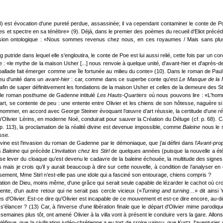
 est évocation d'une pureté perdue, assassinée; il va cependant contaminer le conte de Poe
et spectre en sa ténèbre» (9). Déjà, dans le premier des poèmes du recueil d'Eliot précéd
sion ontologique : «Nous sommes revenus chez nous, en ces royaumes / Mais sans plus n
tride dans lequel elle s'engloutira, le conte de Poe est lui aussi relié, cette fois par un cor
: «le mythe de la maison Usher [...] nous renvoie à quelque unité, d'avant-hier et d'après-dema
qu'une ballade fait émerger comme une île fortunée au milieu du conte» (10). Dans le roman d
 eu d'unité dans un
avant-hier
: car, comme dans ce superbe conte qu'est
Le Masque de la 
afin de saper définitivement les fondations de la maison Usher et celles de la demeure des Stir
ble roman posthume de Gadenne intitulé
Les Hauts-Quartiers
où nous pouvons lire : «L'homme
art, se contente de peu : une entente entre Olivier et les chiens de son hôtesse, naguère si 
ent nommer, en accord avec George Steiner évoquant l’œuvre d’art réussie, la certitude d'une
ré
qu'Olivier Lérins, en moderne Noé, conduirait pour sauver la Création du Déluge (cf. p. 68)
. p. 113), la proclamation de la réalité divine est devenue impossible, comme
Baleine
nous le s
sse.
vine est l'invasion du roman de Gadenne par le démoniaque, que j'ai défini dans l’
Avant-pro
s
Baleine
qui précède
L’invitation chez les Stirl
de quelques années (puisque la nouvelle a ét
 se lever du cloaque qu’est devenu le cadavre de la baleine échouée, la multitude des signes
is je crois qu’il y aurait beaucoup à dire sur cette nouvelle, à condition de l’analyser en e
ersement, Mme Stirl n’est-elle pas une idole qui a fasciné son entourage, chiens compris ?
ation de Dieu, moins même, d'une grâce qui serait seule capable de lézarder le cachot où crou
nte, d'un autre retour qui ne serait pas cercle vicieux («
Turning and turning
…» dit ainsi
es d'Olivier. Est-ce dire qu'Olivier est incapable de ce mouvement et est-ce dire encore, 
s'élancer ? (13) Car, à l'inverse d'une libération finale que le départ d'Olivier mime parodi
semaines plus tôt, ont amené Olivier à la villa vont à présent le conduire vers la gare. Al
ique, que la civilisation judéo-chrétienne a eu tort de croire vaincu, que Kurtz, l'aventurier