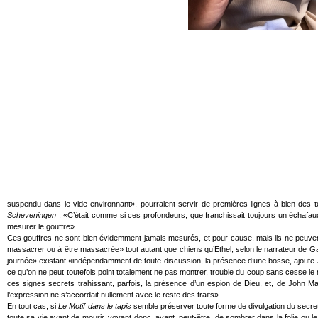
suspendu dans le vide environnant», pourraient servir de premières lignes à bien des
Scheveningen
: «C’était comme si ces profondeurs, que franchissait toujours un échafauda
mesurer le gouffre».
Ces gouffres ne sont bien évidemment jamais mesurés, et pour cause, mais ils ne peuvent
massacrer ou à être massacrée» tout autant que chiens qu’Ethel, selon le narrateur de G
journée» existant «indépendamment de toute discussion, la présence d’une bosse, ajoute Ja
ce qu’on ne peut toutefois point totalement ne pas montrer, trouble du coup sans cesse le 
ces signes secrets trahissant, parfois, la présence d’un espion de Dieu, et, de John Ma
l’expression ne s’accordait nullement avec le reste des traits».
En tout cas, si
Le Motif dans le tapis
semble préserver toute forme de divulgation du sec
toute sa vie avant de mourir, voyant donc, avant, peut-être, de sombrer dans la folie ou le