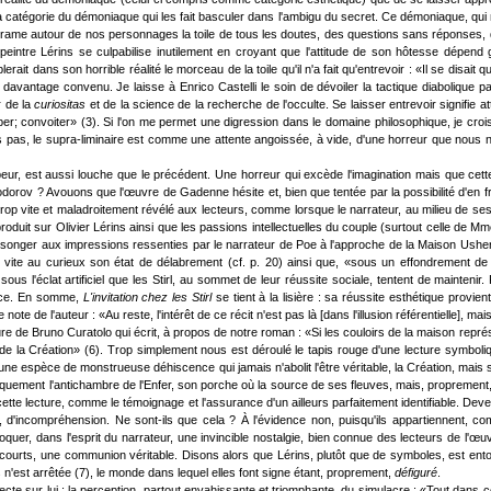
t la catégorie du démoniaque qui les fait basculer dans l'ambigu du secret. Ce démoniaque, qu
l, trame autour de nos personnages la toile de tous les doutes, des questions sans réponse
ntre Lérins se culpabilise inutilement en croyant que l'attitude de son hôtesse dépend g
ait dans son horrible réalité le morceau de la toile qu'il n'a fait qu'entrevoir : «Il se disait 
davantage convenu. Je laisse à Enrico Castelli le soin de dévoiler la tactique diabolique p
r de la
curiositas
et de la science de la recherche de l'occulte. Se laisser entrevoir signifie at
er; convoiter» (3). Si l'on me permet une digression dans le domaine philosophique, je cro
ois pas, le supra-liminaire est comme une attente angoissée, à vide, d'une horreur que nous
n peur, est aussi louche que le précédent. Une horreur qui excède l'imagination mais que c
odorov ? Avouons que l'œuvre de Gadenne hésite et, bien que tentée par la possibilité d'en fr
 trop vite et maladroitement révélé aux lecteurs, comme lorsque le narrateur, au milieu de se
roduit sur Olivier Lérins ainsi que les passions intellectuelles du couple (surtout celle de M
ont songer aux impressions ressenties par le narrateur de Poe à l'approche de la Maison Ushe
ien vite au curieux son état de délabrement (cf. p. 20) ainsi que, «sous un effondrement de
sous l'éclat artificiel que les Stirl, au sommet de leur réussite sociale, tentent de mainten
lence. En somme,
L'invitation chez les Stirl
se tient à la lisière : sa réussite esthétique provien
e de l'auteur : «Au reste, l'intérêt de ce récit n'est pas là [dans l'illusion référentielle], m
ure de Bruno Curatolo qui écrit, à propos de notre roman : «Si les couloirs de la maison représ
de la Création» (6). Trop simplement nous est déroulé le tapis rouge d'une lecture symbolique
une espèce de monstrueuse déhiscence qui jamais n'abolit l'être véritable, la Création, mais
oliquement l'antichambre de l'Enfer, son porche où la source de ses fleuves, mais, proprement,
 cette lecture, comme le témoignage et l'assurance d'un ailleurs parfaitement identifiable. Deve
, d'incompréhension. Ne sont-ils que cela ? À l'évidence non, puisqu'ils appartiennent, 
voquer, dans l'esprit du narrateur, une invincible nostalgie, bien connue des lecteurs de 
p courts, une communion véritable. Disons alors que Lérins, plutôt que de symboles, est ento
s n'est arrêtée (7), le monde dans lequel elles font signe étant, proprement,
défiguré
.
te sur lui : la perception, partout envahissante et triomphante, du simulacre : «Tout dans cet