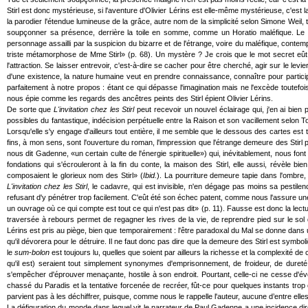
Stirl est donc mystérieuse, si l'aventure d'Olivier Lérins est elle-même mystérieuse, c'es
la parodier l'étendue lumineuse de la grâce, autre nom de la simplicité selon Simone Wei
soupçonner sa présence, derrière la toile en somme, comme un Horatio maléfique. Le pei
personnage assailli par la suspicion du bizarre et de l'étrange, voire du maléfique, contempler
triste métamorphose de Mme Stirl» (p. 68). Un mystère ? Je crois que le mot secret eût 
l'attraction. Se laisser entrevoir, c'est-à-dire se cacher pour être cherché, agir sur le levie
d'une existence, la nature humaine veut en prendre connaissance, connaître pour particip
parfaitement à notre propos : étant ce qui dépasse l'imagination mais ne l'excède toutef
nous épie comme les regards des ancêtres peints des Stirl épient Olivier Lérins.
De sorte que
L'invitation chez les Stirl
peut recevoir un nouvel éclairage qui, j'en ai bie
possibles du fantastique, indécision perpétuelle entre la Raison et son vacillement selon T
Lorsqu'elle s'y engage d'ailleurs tout entière, il me semble que le dessous des cartes est
fins, à mon sens, sont l'ouverture du roman, l'impression que l'étrange demeure des Stirl p
nous dit Gadenne, «un certain culte de l'énergie spirituelle») qui, inévitablement, nous f
fondations qui s'écrouleront à la fin du conte, la maison des Stirl, elle aussi, révèle b
composaient le glorieux nom des Stirl» (
Ibid.
). La pourriture demeure tapie dans l'ombre, 
L'invitation chez les Stirl
, le cadavre, qui est invisible, n'en dégage pas moins sa pesti
refusant d'y pénétrer trop facilement. C'eût été son échec patent, comme nous l'assure une not
un ouvrage où ce qui compte est tout ce qui n'est pas dit» (p. 11). Fausse est donc la lect
traversée à rebours permet de regagner les rives de la vie, de reprendre pied sur le sol 
Lérins est pris au piège, bien que temporairement : l'être paradoxal du Mal se donne dans 
qu'il dévorera pour le détruire. Il ne faut donc pas dire que la demeure des Stirl est symb
le
sum-bolon
est toujours lu, quelles que soient par ailleurs la richesse et la complexité de
qu'il est) seraient tout simplement synonymes d'emprisonnement, de froideur, de dureté
s'empêcher d'éprouver menaçante, hostile à son endroit. Pourtant, celle-ci ne cesse d'é
chassé du Paradis et la tentative forcenée de recréer, fût-ce pour quelques instants tro
parvient pas à les déchiffrer, puisque, comme nous le rappelle l'auteur, aucune d’entre elle
La défiguration du monde dans lequel vit le narrateur de Paul Gadenne a une incidence direc