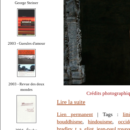
George Steiner
2003 - Gueules d'amour
2003 - Revue des deux
mondes
Crédits photographiq
Lire la suite
Lien permanent
| Tags :
lit
bouddhisme
,
hindouisme
,
occid
bradley
,
t. s. eliot
,
jean-paul rosay