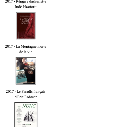
2017 - Kënga e dashurisë e
Judë Iskariotit
2017 - La Montagne morte
de la vie
2017 - Le Paradis français
d'Éric Rohmer