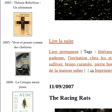
2005 - Théorie-Rébellion -
Un ultimatum
Lire la suite
2005 - Vivre et penser comme
des chrétiens
Lien permanent
| Tags :
littérat
gadenne
,
l'invitation chez les sti
sulliver
,
bruno curatolo
,
pierre bo
de la maison usher
|
|
Imprimer
2006 - La Critique meurt
11/09/2007
jeune
The Racing Rats