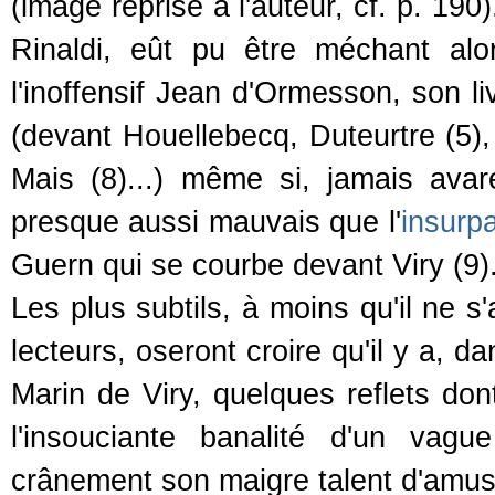
(image reprise à l'auteur, cf. p. 190
Rinaldi, eût pu être méchant al
l'inoffensif Jean d'Ormesson, son li
(devant Houellebecq, Duteurtre (5),
Mais (8)...) même si, jamais avare
presque aussi mauvais que l'
insurpa
Guern qui se courbe devant Viry (9).
Les plus subtils, à moins qu'il ne 
lecteurs, oseront croire qu'il y a, 
Marin de Viry, quelques reflets dont
l'insouciante banalité d'un va
crânement son maigre talent d'amus