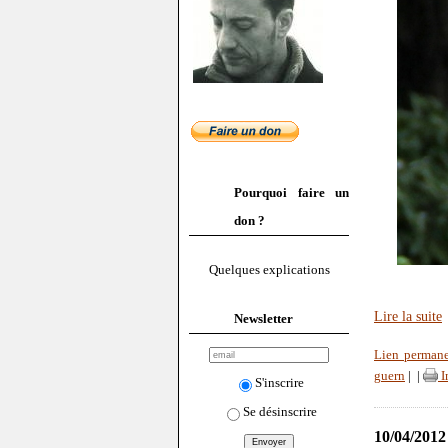
Pourquoi faire un
don ?
Quelques explications
Lire la suite
Newsletter
Lien perman
guern
|
|
I
S'inscrire
Se désinscrire
10/04/2012