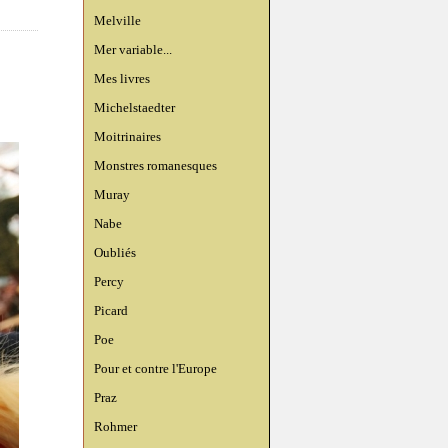
Melville
Mer variable...
Mes livres
Michelstaedter
Moitrinaires
Monstres romanesques
Muray
Nabe
Oubliés
Percy
Picard
Poe
Pour et contre l'Europe
Praz
Rohmer