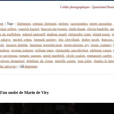
Crédits photographiques : Queensland Brain I
ent
| Tags :
littérature
,
critique littéraire
,
repères
,
cacographes
,
pierre assouline
,
lippe sollers
,
yannick haenel
,
françois meyronnis
,
émile brami
,
olivier bardolle
,
ar
s de guillebon
,
gabriel matzneff
,
mathias enard
,
christophe claro
,
gérard guest
,
j
 ndiaye
,
michel crépu
,
bernard quiriny
,
éric chevillard
,
didier jacob
,
françois 
nié
,
jacques derrida
,
monique gosselin-noat
,
pierre-antoine rey
,
pierre cormary
,
oindron
,
tzvetan todorov
,
william marx
,
christophe ono-dit-biot
,
philippe vasset
,
ne savigneau
,
romaric sangars
,
astrid manfredi
,
cécile coulon
,
emmanuel carrère
,
,
olivier demangel
,
delphine de vigan
,
mireille cassin
,
jean rolin
,
charles le bru
die salvayre
|
|
Imprimer
'un snobé de Marin de Viry