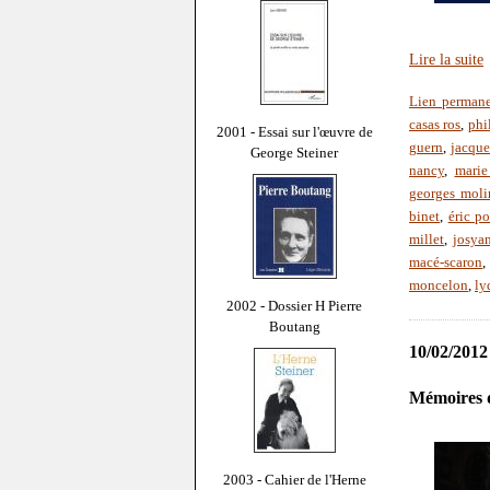
Lire la suite
Lien perman
casas ros
,
phi
2001 - Essai sur l'œuvre de
guern
,
jacque
George Steiner
nancy
,
marie
georges moli
binet
,
éric p
millet
,
josya
macé-scaron
moncelon
,
ly
2002 - Dossier H Pierre
Boutang
10/02/2012
Mémoires d
2003 - Cahier de l'Herne