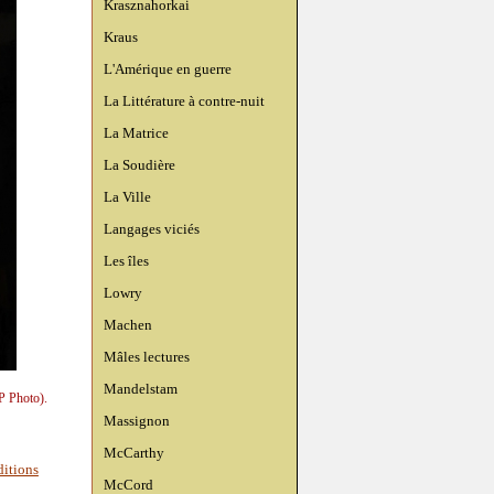
Krasznahorkai
Kraus
L'Amérique en guerre
La Littérature à contre-nuit
La Matrice
La Soudière
La Ville
Langages viciés
Les îles
Lowry
Machen
Mâles lectures
Mandelstam
P Photo).
Massignon
McCarthy
ditions
McCord