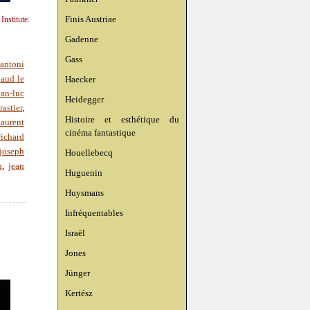
Finis Austriae
nstitute.
Gadenne
Gass
antoni
Haecker
naud le
ean-luc
Heidegger
rastier
,
Histoire et esthétique du
laurent
cinéma fantastique
richard
joseph
Houellebecq
n
,
jean
Huguenin
Huysmans
Infréquentables
Israël
Jones
Jünger
Kertész