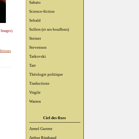
Sabato
Science-fiction
Sebald
Sollers (et ses bouffons)
 Images).
Steiner
Stevenson
ditions
Tarkovski
Tarr
Théologie politique
Traductions
Virgile
Warren
Ciel des fixes
Armel Guerne
Arthur Rimbaud