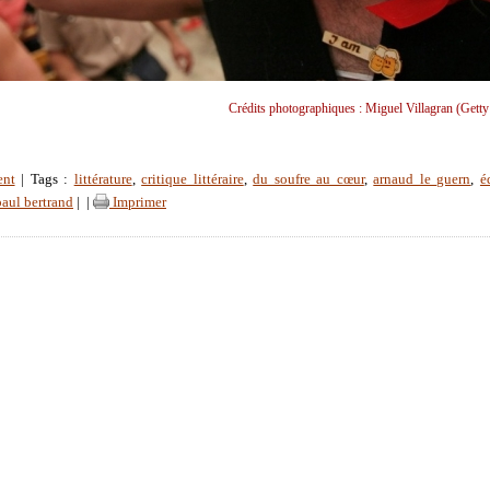
Crédits photographiques : Miguel Villagran (Getty
ent
| Tags :
littérature
,
critique littéraire
,
du soufre au cœur
,
arnaud le guern
,
é
paul bertrand
|
|
Imprimer