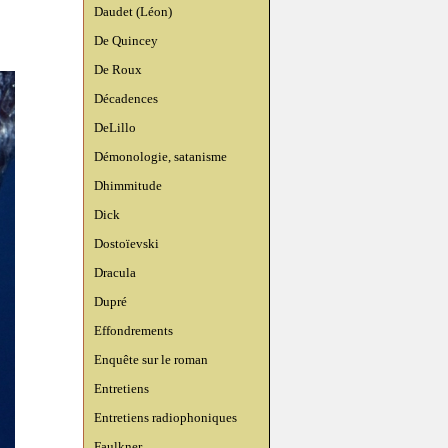
Daudet (Léon)
De Quincey
De Roux
Décadences
DeLillo
Démonologie, satanisme
Dhimmitude
Dick
Dostoïevski
Dracula
Dupré
Effondrements
Enquête sur le roman
Entretiens
Entretiens radiophoniques
Faulkner