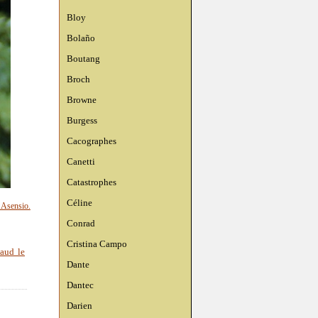
Bloy
Bolaño
Boutang
Broch
Browne
Burgess
Cacographes
Canetti
Catastrophes
Céline
 Asensio.
Conrad
Cristina Campo
naud le
Dante
Dantec
Darien