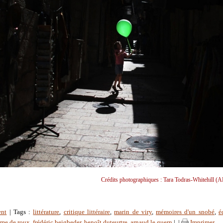
Crédits photographiques : Tara Todras-Whitehill (A
ent
| Tags :
littérature
,
critique littéraire
,
marin de viry
,
mémoires d'un snobé
,
é
ume de roux
,
frédéric beigbeder
,
benoît duteurtre
,
arnaud le guern
|
|
Imprimer