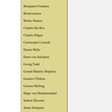
Benjamin Fondane
Bonaventura
Botho Strauss
Charles Du Bos
Charles Péguy
Christophe Colomb
Ernest Hello
Ernst von Salomon
Georg Trakl
Gerard Manley Hopkins
Gustave Thibon
Gustaw Herling
Hugo von Hofmannsthal
Isidore Ducasse
Jaime Semprun