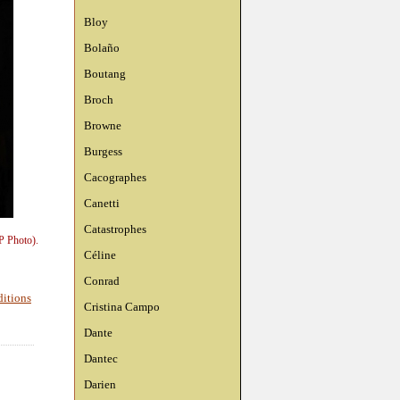
Bloy
Bolaño
Boutang
Broch
Browne
Burgess
Cacographes
Canetti
Catastrophes
P Photo).
Céline
Conrad
ditions
Cristina Campo
Dante
Dantec
Darien