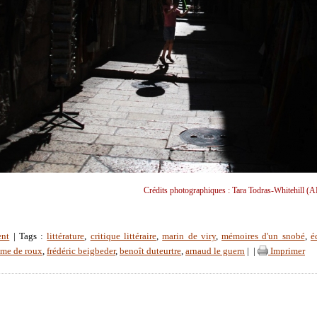
Crédits photographiques : Tara Todras-Whitehill (A
ent
| Tags :
littérature
,
critique littéraire
,
marin de viry
,
mémoires d'un snobé
,
é
ume de roux
,
frédéric beigbeder
,
benoît duteurtre
,
arnaud le guern
|
|
Imprimer