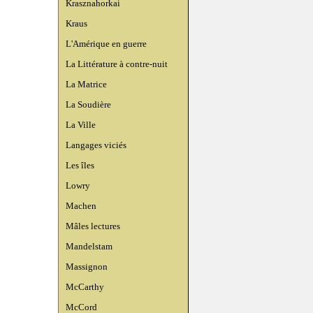
Krasznahorkai
Kraus
L'Amérique en guerre
La Littérature à contre-nuit
La Matrice
La Soudière
La Ville
Langages viciés
Les îles
Lowry
Machen
Mâles lectures
Mandelstam
Massignon
McCarthy
McCord