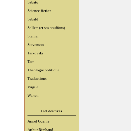
Sabato
Science-fiction
Sebald
Sollers (et ses bouffons)
Steiner
Stevenson
Tarkovski
Tarr
Théologie politique
Traductions
Virgile
Warren
Ciel des fixes
Armel Guerne
Arthur Rimbaud