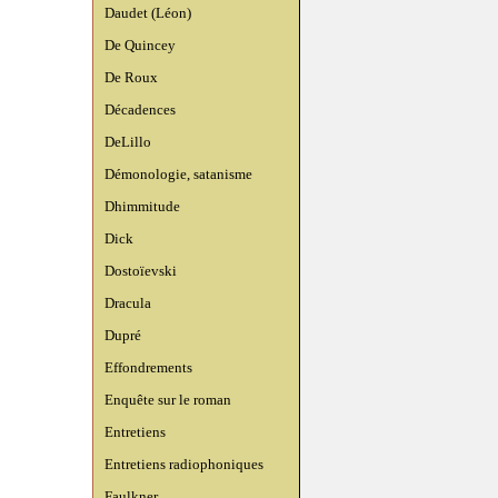
Daudet (Léon)
De Quincey
De Roux
Décadences
DeLillo
Démonologie, satanisme
Dhimmitude
Dick
Dostoïevski
Dracula
Dupré
Effondrements
Enquête sur le roman
Entretiens
Entretiens radiophoniques
Faulkner