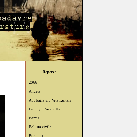
Repères
2666
Anders
Apologia pro Vita Kurtzii
Barbey d'Aurevilly
Barrès
Bellum civile
Bernanos