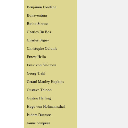
Benjamin Fondane
Bonaventura
Botho Strauss
Charles Du Bos
Charles Péguy
Christophe Colomb
Ernest Hello
Ernst von Salomon
Georg Trakl
Gerard Manley Hopkins
Gustave Thibon
Gustaw Herling
Hugo von Hofmannsthal
Isidore Ducasse
Jaime Semprun