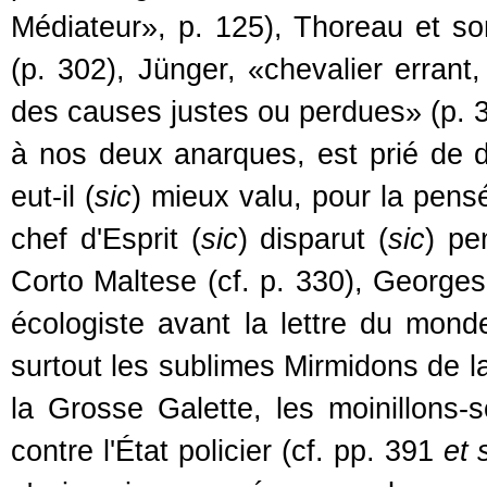
Médiateur», p. 125), Thoreau et s
(p. 302), Jünger, «chevalier erran
des causes justes ou perdues» (p. 30
à nos deux anarques, est prié de dé
eut-il (
sic
) mieux valu, pour la pens
chef d'Esprit (
sic
) disparut (
sic
) pe
Corto Maltese (cf. p. 330), Georges
écologiste avant la lettre du mon
surtout les sublimes Mirmidons de l
la Grosse Galette, les moinillons-s
contre l'État policier (cf. pp. 391
et 