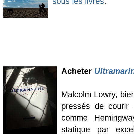
sous les livres
.
Acheter
Ultramari
Malcolm Lowry, bien
pressés de courir 
comme Hemingway, 
statique par exce