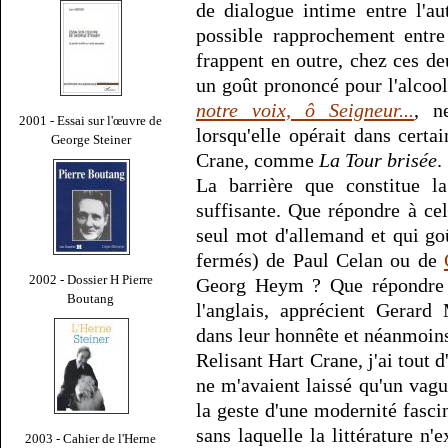
de dialogue intime entre l'au
possible rapprochement entr
frappent en outre, chez ces d
un goût prononcé pour l'alcool
notre voix, ô Seigneur...
, n
2001 - Essai sur l'œuvre de
lorsqu'elle opérait dans cert
George Steiner
Crane, comme
La Tour brisée
.
La barrière que constitue la
suffisante. Que répondre à ce
seul mot d'allemand et qui go
fermés) de Paul Celan ou de
2002 - Dossier H Pierre
Georg Heym ? Que répondre à
Boutang
l'anglais, apprécient Gera
dans leur honnête et néanmoins
Relisant Hart Crane, j'ai tout
ne m'avaient laissé qu'un vagu
la geste d'une modernité fasci
sans laquelle la littérature n
2003 - Cahier de l'Herne