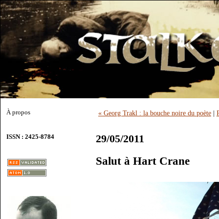
À propos
« Georg Trakl : la bouche noire du poète
|
29/05/2011
ISSN : 2425-8784
Salut à Hart Crane