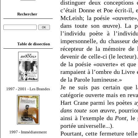
distinguer deux conceptions 
c’était Donne et Poe écrit-il,
Rechercher
McLeish; la poésie «ouverte»
dans toute son œuvre). La po
l’individu poète à l’individ
impersonnelle, du chasseur de
Table de dissection
récepteur de la mémoire de l
devenir de celle-ci (le lecteur
de la poésie «ouverte» et que
rampaient à l’ombre du Livre é
de la Parole lumineuse.»
Je ne suis pas certain que 
1997 - 2001 - Les Brandes
catégorie ouverte mais en reva
Hart Crane parmi les poètes ay
dans toute son œuvre
, pourrio
ainsi à l'exemple du
Pont
, le
portée universelle...).
1997 - Immédiatement
Pourtant, cette fermeture tell