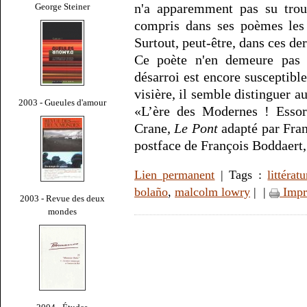
n'a apparemment pas su trouv
George Steiner
compris dans ses poèmes les
Surtout, peut-être, dans ces der
Ce poète n'en demeure pas
désarroi est encore susceptibl
visière, il semble distinguer a
2003 - Gueules d'amour
«L’ère des Modernes ! Essor
Crane,
Le Pont
adapté par Fran
postface de François Boddaert,
Lien permanent
| Tags :
littératu
bolaño
,
malcolm lowry
|
|
Impr
2003 - Revue des deux
mondes