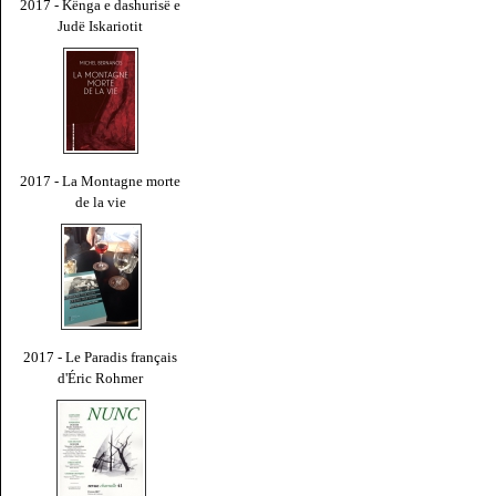
2017 - Kënga e dashurisë e
Judë Iskariotit
2017 - La Montagne morte
de la vie
2017 - Le Paradis français
d'Éric Rohmer