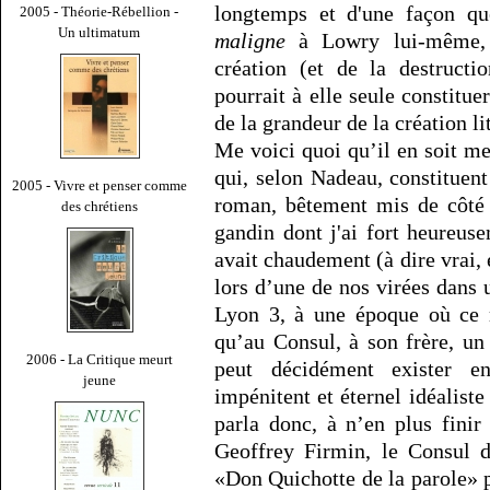
longtemps et d'une façon que
2005 - Théorie-Rébellion -
Un ultimatum
maligne
à Lowry lui-même, d
création (et de la destruct
pourrait à elle seule constitu
de la grandeur de la création lit
Me voici quoi qu’il en soit m
qui, selon Nadeau, constituent
2005 - Vivre et penser comme
roman, bêtement mis de côté 
des chrétiens
gandin dont j'ai fort heureus
avait chaudement (à dire vrai
lors d’une de nos virées dans 
Lyon 3, à une époque où ce 
qu’au Consul, à son frère, un
2006 - La Critique meurt
peut décidément exister en
jeune
impénitent et éternel idéaliste
parla donc, à n’en plus fini
Geoffrey Firmin, le Consul 
«Don Quichotte de la parole» p