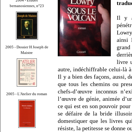
2004 - Études
tradu
bernanosiennes, n°23
Il y 
pénét
Lowry
ainsi
grand
2005 - Dossier H Joseph de
Maistre
derriè
livre
autre, indéchiffrable celui-là
Il y a bien des façons, aussi, d
que tous les chemins ou presq
chefs-d’œuvre inconnus n’ex
2005 - L'Atelier du roman
l’œuvre de génie, animée d’un
ce qui est en son pouvoir pour
se défaire de la bride illuso
domestiquer que les livres qu
résiste, la petitesse se donne o