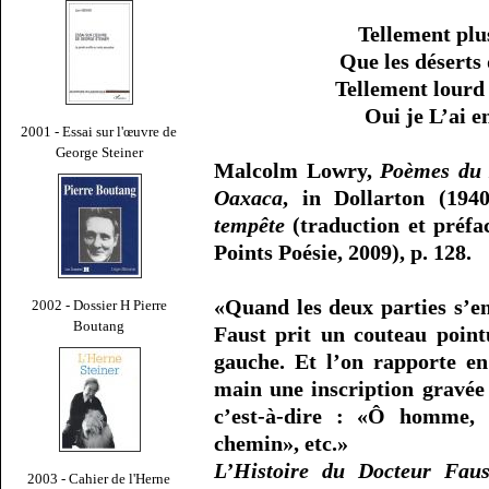
Tellement plu
Que les déserts
Tellement lourd 
Oui je L’ai e
2001 - Essai sur l'œuvre de
George Steiner
Malcolm Lowry,
Poèmes du
Oaxaca
, in Dollarton (194
tempête
(traduction et préfa
Points Poésie, 2009), p. 128.
«Quand les deux parties s’en
2002 - Dossier H Pierre
Boutang
Faust prit un couteau point
gauche. Et l’on rapporte en 
main une inscription gravée
c’est-à-dire : «Ô homme, e
chemin», etc.»
L’Histoire du Docteur Faus
2003 - Cahier de l'Herne