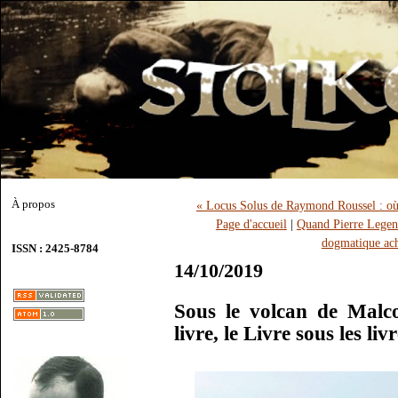
À propos
« Locus Solus de Raymond Roussel : où 
Page d'accueil
|
Quand Pierre Legend
dogmatique acho
ISSN : 2425-8784
14/10/2019
Sous le volcan de Malco
livre, le Livre sous les liv