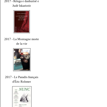
2017 - Kënga e dashurisë e
Judë Iskariotit
2017 - La Montagne morte
de la vie
2017 - Le Paradis français
d'Éric Rohmer