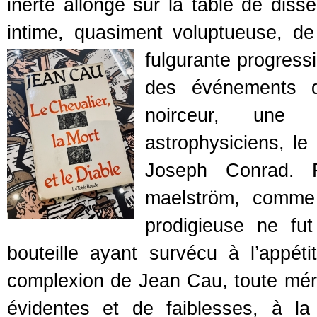
inerte allongé sur la table de diss
intime, quasiment voluptueuse, de
fulgurante progressi
des événements d
noirceur, une s
astrophysiciens, l
Joseph Conrad. F
maelström, comme 
prodigieuse ne fu
bouteille ayant survécu à l’appéti
complexion de Jean Cau, toute méri
évidentes et de faiblesses, à la f