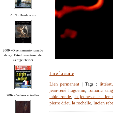
2009 - Disidencias
2009 - O pensamento tornado
dança. Estudos em torno de
George Steiner
Lire la suite
Lien permanent
| Tags :
littérat
jean-rené huguenin
,
romaric sang
2009 - Valeurs actuelles
table ronde
,
la jeunesse est len
pierre drieu la rochelle
,
lucien reba