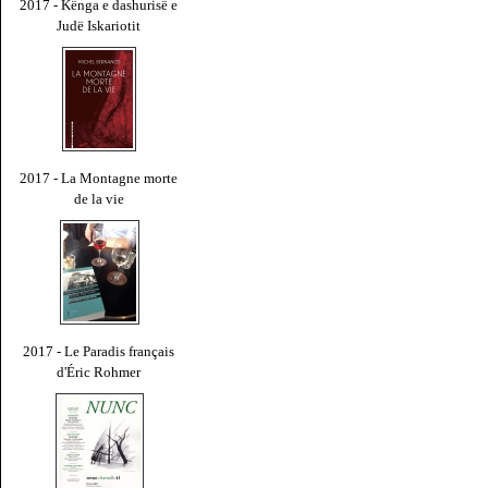
2017 - Kënga e dashurisë e
Judë Iskariotit
2017 - La Montagne morte
de la vie
2017 - Le Paradis français
d'Éric Rohmer