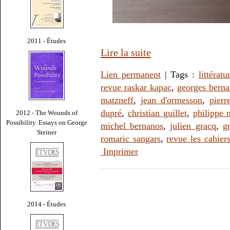
2011 - Études
Lire la suite
Lien permanent
| Tags :
littératu
revue raskar kapac
,
georges bern
matzneff
,
jean d'ormesson
,
pierr
dupré
,
christian guillet
,
philippe 
2012 - The Wounds of
Possibility. Essays on George
michel bernanos
,
julien gracq
,
g
Steiner
romaric sangars
,
revue les cahier
Imprimer
2014 - Études