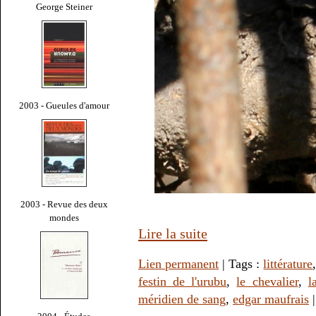
George Steiner
2003 - Gueules d'amour
2003 - Revue des deux
mondes
Lire la suite
Lien permanent
| Tags :
littérature
festin de l'urubu
,
le chevalier
,
l
méridien de sang
,
edgar maufrais