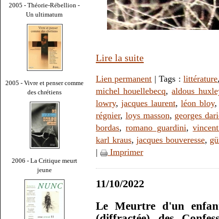
2005 - Théorie-Rébellion -
Un ultimatum
Lire la suite
Lien permanent
| Tags :
littérature
2005 - Vivre et penser comme
michel houellebecq
,
aldous huxle
des chrétiens
lowry
,
jacques laurent
,
léon bloy
régnier
,
loys masson
,
georges dar
bordas
,
romano guardini
,
vincent
karl kraus
,
jacques bouveresse
,
gü
|
Imprimer
2006 - La Critique meurt
jeune
11/10/2022
Le Meurtre d'un enfan
(diffractée) des Confe