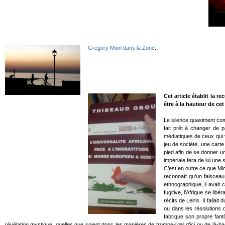
Gregory Mion dans la Zone
.
Cet article établit la 
être à la hauteur de cet
Le silence quasiment compl
fait prêt à changer de 
médiatiques de ceux qui 
jeu de société, une carte
pied afin de se donner un
impériale fera de lui un
C’est en outre ce que Mic
reconnaît qu’un faisceau
ethnographique, il avait 
fugitive, l’Afrique se lib
récits de Leiris. Il fallai
ou dans les résolutions d
fabrique son propre fant
révélation mystique, quelles que soient donc les manières de trompe-l’œil d’ici ou de là-ba