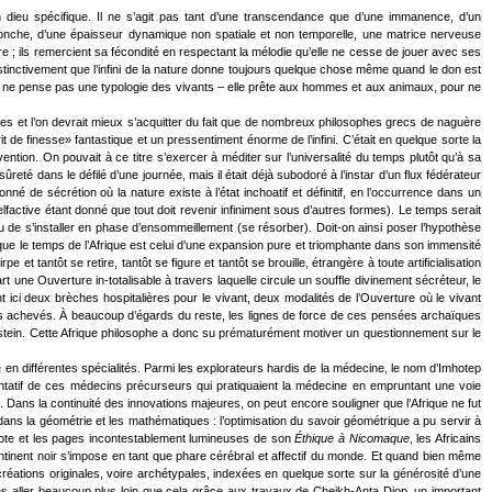
un dieu spécifique. Il ne s’agit pas tant d’une transcendance que d’une immanence, d’un
Conche, d’une épaisseur dynamique non spatiale et non temporelle, une matrice nerveuse
ure ; ils remercient sa fécondité en respectant la mélodie qu’elle ne cesse de jouer avec ses
instinctivement que l’infini de la nature donne toujours quelque chose même quand le don est
ue ne pense pas une typologie des vivants – elle prête aux hommes et aux animaux, pour ne
ues et l’on devrait mieux s’acquitter du fait que de nombreux philosophes grecs de naguère
t de finesse» fantastique et un pressentiment énorme de l’infini. C’était en quelque sorte la
ntion. On pouvait à ce titre s’exercer à méditer sur l’universalité du temps plutôt qu’à sa
é dans le défilé d’une journée, mais il était déjà subodoré à l’instar d’un flux fédérateur
é de sécrétion où la nature existe à l’état inchoatif et définitif, en l’occurrence dans un
lfactive étant donné que tout doit revenir infiniment sous d’autres formes). Le temps serait
 ou de s’installer en phase d’ensommeillement (se résorber). Doit-on ainsi poser l’hypothèse
r que le temps de l’Afrique est celui d’une expansion pure et triomphante dans son immensité
e et tantôt se retire, tantôt se figure et tantôt se brouille, étrangère à toute artificialisation
 une Ouverture in-totalisable à travers laquelle circule un souffle divinement sécréteur, le
ci deux brèches hospitalières pour le vivant, deux modalités de l’Ouverture où le vivant
rs achevés. À beaucoup d’égards du reste, les lignes de force de ces pensées archaïques
instein. Cette Afrique philosophe a donc su prématurément motiver un questionnement sur le
en différentes spécialités. Parmi les explorateurs hardis de la médecine, le nom d’Imhotep
sentatif de ces médecins précurseurs qui pratiquaient la médecine en empruntant une voie
e. Dans la continuité des innovations majeures, on peut encore souligner que l’Afrique ne fut
ns la géométrie et les mathématiques : l’optimisation du savoir géométrique a pu servir à
ristote et les pages incontestablement lumineuses de son
Éthique à Nicomaque
, les Africains
 continent noir s’impose en tant que phare cérébral et affectif du monde. Et quand bien même
s créations originales, voire archétypales, indexées en quelque sorte sur la générosité d’une
s aller beaucoup plus loin que cela grâce aux travaux de Cheikh-Anta Diop, un important