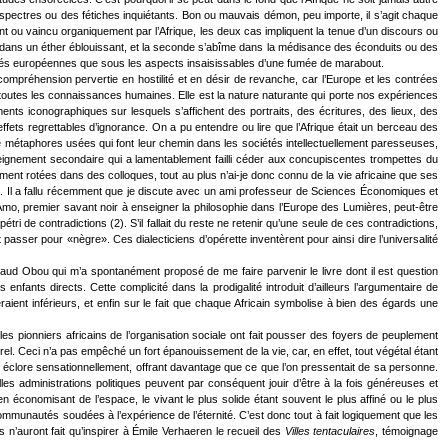
pectres ou des fétiches inquiétants. Bon ou mauvais démon, peu importe, il s’agit chaque
ent ou vaincu organiquement par l’Afrique, les deux cas impliquent la tenue d’un discours ou
ée dans un éther éblouissant, et la seconde s’abîme dans la médisance des éconduits ou des
lités européennes que sous les aspects insaisissables d’une fumée de marabout.
ncompréhension pervertie en hostilité et en désir de revanche, car l’Europe et les contrées
 de toutes les connaissances humaines. Elle est la nature naturante qui porte nos expériences
ts iconographiques sur lesquels s’affichent des portraits, des écritures, des lieux, des
ets regrettables d’ignorance. On a pu entendre ou lire que l’Afrique était un berceau des
 de métaphores usées qui font leur chemin dans les sociétés intellectuellement paresseuses,
seignement secondaire qui a lamentablement failli céder aux concupiscentes trompettes du
ment rotées dans des colloques, tout au plus n’ai-je donc connu de la vie africaine que ses
a. Il a fallu récemment que je discute avec un ami professeur de Sciences Économiques et
n Amo, premier savant noir à enseigner la philosophie dans l’Europe des Lumières, peut-être
 de contradictions (2). S’il fallait du reste ne retenir qu’une seule de ces contradictions,
passer pour «nègre». Ces dialecticiens d’opérette inventèrent pour ainsi dire l’universalité
beaud Obou qui m’a spontanément proposé de me faire parvenir le livre dont il est question
fants directs. Cette complicité dans la prodigalité introduit d’ailleurs l’argumentaire de
seraient inférieurs, et enfin sur le fait que chaque Africain symbolise à bien des égards une
les pionniers africains de l’organisation sociale ont fait pousser des foyers de peuplement
l. Ceci n’a pas empêché un fort épanouissement de la vie, car, en effet, tout végétal étant
par éclore sensationnellement, offrant davantage que ce que l’on pressentait de sa personne.
elles administrations politiques peuvent par conséquent jouir d’être à la fois généreuses et
 économisant de l’espace, le vivant le plus solide étant souvent le plus affiné ou le plus
s communautés soudées à l’expérience de l’éternité. C’est donc tout à fait logiquement que les
s n’auront fait qu’inspirer à Émile Verhaeren le recueil des
Villes tentaculaires
, témoignage