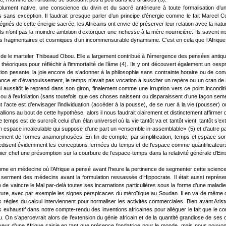
solument native, une conscience du divin et du sacré antérieure à toute formalisation d’
sans exception. Il faudrait presque parler d’un principe d’énergie comme le fait Marcel 
mprégnés de cette énergie sacrée, les Africains ont envie de préserver leur relation avec la nat
 ils n’ont pas la moindre ambition d’extorquer une richesse à la mère nourricière. Ils savent 
essions fragmentaires et cosmiques d’un incommensurable dynamisme. C’est en cela que l’Afriq
on de le marteler Thibeaud Obou. Elle a largement contribué à l’émergence des pensées antiq
 théoriques pour réfléchir à l’immortalité de l’âme (4). Ils y ont découvert également un «espri
on pesante, la joie encore de s’adonner à la philosophie sans contrainte horaire ou de conve
ce et d’évanouissement, le temps n’avait pas vocation à susciter un repère ou un cran de sûret
aussitôt le reprend dans son giron, finalement comme une irruption vers ce point inconditionn
 ou à l’exfoliation (sans toutefois que ces choses naissent ou disparaissent d’une façon seme
nt l’acte est d’envisager l’individuation (accéder à la pousse), de se ruer à la vie (pousser)
llions au bout de cette hypothèse, alors il nous faudrait clairement et distinctement affirme
emps est de surcroît celui d’un élan universel où la vie tantôt va et tantôt vient, tantôt s’extirp
un espace incalculable qui suppose d’une part un «ensemble in-assemblable» (5) et d’autre part
ment de formes anamorphosées. En fin de compte, par simplification, temps et espace sont i
tredisent évidemment les conceptions fermées du temps et de l’espace comme quantificateu
mier chef une présomption sur la courbure de l’espace-temps dans la relativité générale d’E
mme en médecine où l’Afrique a pensé avant l’heure la pertinence de segmenter cette science 
u serment des médecins avant la formulation ressassée d’Hippocrate. Il était aussi repré
ge de vaincre le Mal par-delà toutes ses incarnations particulières sous la forme d’une maladi
iture, avec par exemple les signes perspicaces du méroïtique au Soudan. Il en va de même da
 les règles du calcul interviennent pour normaliser les activités commerciales. Bien avant A
plus exhaustif dans notre compte-rendu des inventions africaines pour alléguer le fait que le
Obou. On s’apercevrait alors de l’extension du génie africain et de la quantité grandiose de se
veur d’une Afrique saisie en tant que présence fondatrice pour le monde, mais nous pouvon