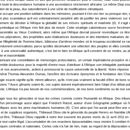
nt toute la descendance humaine à une ascendance strictement africaine. Le même Diop soutie
ion de la peau, dus naturellement à une série de modifications climatiques.
ue occupe une position tutélaire dans les mémoires, pourtant il n’en est rien ou presque rien, 
 plus scandaleux qu’il est volontairement perpétré afin de justifier les pires violences sur 
ment de dérober à l’Afrique la globalité de ses trésors spirituels et matériels (6). Il s’agi
symbolique où l’Afrique n’en finit plus de mourir. Cette stratégie calomnieuse ouvre forcément
milée au Vieux Continent, alors même que l’Afrique devrait pouvoir revendiquer ce titre en
ures péjoratives, des prophéties auto-réalisatrices douteuses et des intentions malsaines de 
l’illégitimité de l’homme blanc, bâtisseur d’arrières-mondes où le troupeau occidental se rassu
dument universalistes parce qu’elles dissimulent une sélection des peuples et elles constitu
hir à une universalité authentique, c’est bel et bien en Afrique qu’il convient de se rendre, a
e et inassimilable.
tériorisant une constellation de mensonges protocolaires, un certain impérialisme prospère et
semble douloureux pour la majorité d’entre nous d’attribuer à l’Afrique son infatigable parti
 et nos avancements, ardent à promouvoir la cause universelle de la liberté. Notre répo
énéral Thomas Alexandre Dumas, l’ancêtre des écrivains éponymes et le fondateur des Cha
ie exacte signifie qu’ils «tirent ailleurs», qu’ils n’ont pas vraiment la faculté d’être de bon
ens ? Aussi gênants soient-ils, ces sujets doivent impérativement faire l’objet d’un débat publi
estie. L’Afrique n’a pas besoin de nos commémorations, de nos bons sentiments ou de nos sermon
er tous les génocides et tous les crimes commis contre l’humanité en Afrique. Des tribunau
 d’un personnage aussi abject que Friedrich Ratzel, auteur d’une
Géographie politique
où l’
entifiques avec les pires machinations humaines (8). C’est ainsi que l’on aurait peut-être u
ies et de supplices organisés, Thibeaud Obou cite le génocide du peuple Herero en Namibie (A
t-être, Thibeaud Obou rappelle à notre bon souvenir les jeunes morts du 11 avril 2011 en
 de tout cadre légal. L’accumulation de ces exactions épouvantables nous montre ô combien il
entrales et nationales. Certes cela n’a l’air de rien, mais au regard de la dépravation systé