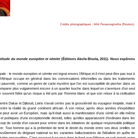
Crédits photographiques : Athit Perawongmetha (Reuters).
ngratitude du monde européen et sémite
(Éditions Akofa-Bisola, 2011). Nous espérons
ale : le monde européen et sémite est ingrat envers l’Afrique et il n’est peut-être pas tout à
’Afrique occupe en général dans les conversations informelles ou dans les traitements
 de pauvreté, comme un genre de carte mystère que l’on est susceptible de piocher dans un
la comparer plus vulgairement encore à un quartier louche dans lequel on s’aventure d’un seul
 souvent l’idée qu’un risque a été pris par l’homme blanc et que son retour à la civilisation
ntre Dakar et Djibouti, Leiris n’avait certes pas la grossièreté du voyageur insipide, mais il
rdre la réalité du grand continent africain. À son retour, après deux années d’expédition
 peut avoir un Européen, mais qu’il était aussi la manifestation d’une vérité en elle-même
s et poétiques d’une exceptionnelle densité, telles qu’elles apparaissent d’ordinaire dans les
coup de sonde d’un savant pour entrer dans les initiatives de quelque responsable politique
étrer. Tout homme qui a la prétention de tenir le destin du monde entre ses deux oreilles se
oûtement du dirigeant national ou les variantes hallucinatoires de l’idéaliste en quête de
tudes ensorcelées. C’est pourquoi il se peut dans le fond que l’Afrique ne soit jamais autre