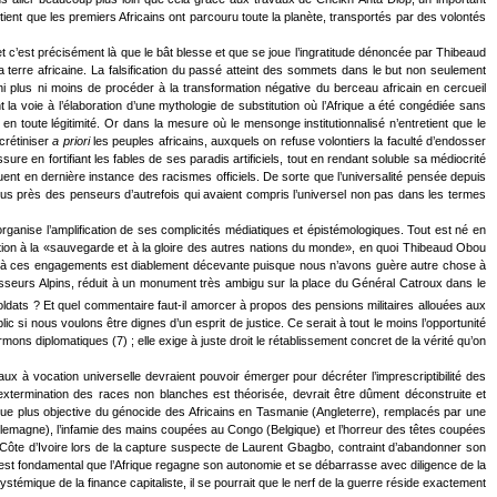
nt que les premiers Africains ont parcouru toute la planète, transportés par des volontés
et c’est précisément là que le bât blesse et que se joue l’ingratitude dénoncée par Thibeaud
la terre africaine. La falsification du passé atteint des sommets dans le but non seulement
t ni plus ni moins de procéder à la transformation négative du berceau africain en cercueil
 la voie à l’élaboration d’une mythologie de substitution où l’Afrique a été congédiée sans
 toute légitimité. Or dans la mesure où le mensonge institutionnalisé n’entretient que le
crétiniser
a priori
les peuples africains, auxquels on refuse volontiers la faculté d’endosser
re en fortifiant les fables de ses paradis artificiels, tout en rendant soluble sa médiocrité
ent en dernière instance des racismes officiels. De sorte que l’universalité pensée depuis
u plus près des penseurs d’autrefois qui avaient compris l’universel non pas dans les termes
 organise l’amplification de ses complicités médiatiques et épistémologiques. Tout est né en
cipation à la «sauvegarde et à la gloire des autres nations du monde», en quoi Thibeaud Obou
nse à ces engagements est diablement décevante puisque nous n’avons guère autre chose à
sseurs Alpins, réduit à un monument très ambigu sur la place du Général Catroux dans le
s soldats ? Et quel commentaire faut-il amorcer à propos des pensions militaires allouées aux
c si nous voulons être dignes d’un esprit de justice. Ce serait à tout le moins l’opportunité
s diplomatiques (7) ; elle exige à juste droit le rétablissement concret de la vérité qu’on
x à vocation universelle devraient pouvoir émerger pour décréter l’imprescriptibilité des
extermination des races non blanches est théorisée, devrait être dûment déconstruite et
ne vue plus objective du génocide des Africains en Tasmanie (Angleterre), remplacés par une
llemagne), l’infamie des mains coupées au Congo (Belgique) et l’horreur des têtes coupées
 Côte d’Ivoire lors de la capture suspecte de Laurent Gbagbo, contraint d’abandonner son
 est fondamental que l’Afrique regagne son autonomie et se débarrasse avec diligence de la
mique de la finance capitaliste, il se pourrait que le nerf de la guerre réside exactement