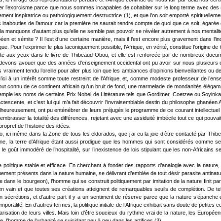
er l’exorcisme parce que nous sommes incapables de cohabiter sur le long terme avec des s
ement inspiratrice ou pathologiquement destructrice (1), et que l’on soit emporté spirituellem
es inabouties de l’amour car la première ne saurait rendre compte de quoi que ce soit, égar
us la manquons d’autant plus qu’elle ne semble pas pouvoir se révéler autrement à nos menta
éen et sémite ? Il l’est d’une certaine manière, mais il l’est encore plus gravement dans l’i
rique. Pour l’exprimer le plus laconiquement possible, l’Afrique, en vérité, constitue l’origine
aute aux yeux dans le livre de Thibeaud Obou, et elle est renforcée par de nombreux documen
devons avouer que des années d’enseignement occidental ont pu avoir sur nous plusieurs eff
 vraiment tendu l’oreille pour aller plus loin que les ambiances d’opinions bienveillantes ou
’ici à un intérêt somme toute restreint de l’Afrique, et, comme modeste professeur de l’en
surtout connu de ce continent africain qu’un bruit de fond, une marmelade de mondanités élégam
mple les noms de certains Prix Nobel de Littérature tels que Gordimer, Coetzee ou Soyink
ctescente, et c’est lui qui m’a fait découvrir l’invraisemblable destin du philosophe ghanée
eureusement, ont pu enténébrer de leurs préjugés le programme de ce courant intellectuel pétri
mbrasser la totalité des différences, rejetant avec une assiduité imbécile tout ce qui pouvait 
propret de l’histoire des idées.
o, ici même dans la Zone de tous les eldorados, que j’ai eu la joie d’être contacté par Thi
ne, la terre d’Afrique étant aussi prodigue que les hommes qui sont considérés comme ses en
 le goût immodéré de l’hospitalité, sur l’inexistence de lois stipulant que les non-Africains 
politique stable et efficace. En cherchant à fonder des rapports d’analogie avec la nature, 
ement présents dans la nature humaine, se délivrant d’emblée de tout désir parasite antinature
e dans le bourgeon), l’homme qui se construit politiquement par imitation de la nature finit 
 rien en vain et que toutes ses créations atteignent de remarquables seuils de complétion. De t
 sécrétions, et d’autre part il y a un sentiment de réserve parce que la nature s’épanche en
temporalité. En d’autres termes, la politique initiale de l’Afrique exhibait sans doute de petite
arisation de leurs villes. Mais loin d’être soucieux du rythme vrai de la nature, les Européen
e, l’homme de l’urbanité se suicidant peu à peu dans les artifices (3).