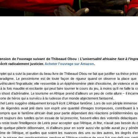
recension de l’ouvrage suivant de Thibeaud Obou :
L’universalité africaine face à l’i
 écrit radicalement justicier.
Acheter l'ouvrage sur Amazon
.
et qui a suivi la parution du beau livre de Thibeaud Obou ne fait que justifier sa thèse princip
paradigme. Le pessimisme est de toute façon de rigueur quand on observe la place que l
véhiculent l’ingratitude; elle ressemble à un épiphénomène plein d’exotisme, de violence et
 à la fois maudite et excitante qui peut faire tourner le cours du jeu, à moins qu’il ne faille 
 shoot d’adrénaline. Le tourisme en Afrique prend d’ailleurs un peu de cette allure – il incarne
e sorte de héros qui a survécu à la rudesse d’un monde abjectement fantasmé.
hel Leiris suggère obliquement lorsqu’il écrit
L’Afrique fantôme
. Lors de son périple immense e
 de légendes avait jeté dans son esprit une quantité d’images trompeuses, contribuant à to
compris que le fantôme africain était pour partie dépendant des réactions prédéterminées que
érant toujours des tutelles qu’on essaie de lui prescrire, fussent-elles des volontés didactique
t du reste toute l’intelligence de Leiris pour accepter que l’Afrique,
in fine
, n’avait pas besoin du 
e quelque pèlerin débonnaire, ni d’ailleurs pour en sortir aussi vite qu’elle aurait pu y pén
ôme de l’Afrique, et quelles que soient les nuances des uns ou des autres, les degrés d’env
s, le mirage des représentations perdure et l’Afrique continue de nous fuir par-delà nos certi