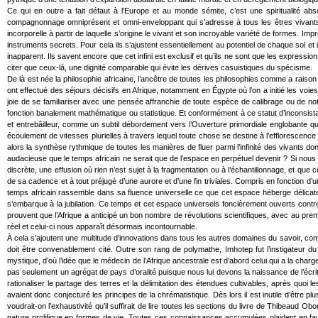
Ce qui en outre a fait défaut à l’Europe et au monde sémite, c’est une spiritualité ab
compagnonnage omniprésent et omni-enveloppant qui s’adresse à tous les êtres vivants 
incorporelle à partir de laquelle s’origine le vivant et son incroyable variété de formes. I
instruments secrets. Pour cela ils s’ajustent essentiellement au potentiel de chaque sol et
inapparent. Ils savent encore que cet infini est exclusif et qu’ils ne sont que les expr
citer que ceux-là, une dignité comparable qui évite les dérives casuistiques du spécisme.
De là est née la philosophie africaine, l’ancêtre de toutes les philosophies comme a rais
ont effectué des séjours décisifs en Afrique, notamment en Égypte où l’on a initié les voies
joie de se familiariser avec une pensée affranchie de toute espèce de calibrage ou de noti
fonction banalement mathématique ou statistique. Et conformément à ce statut d’inconsistan
et entrebâilleur, comme un subtil débordement vers l’Ouverture primordiale englobante qui 
écoulement de vitesses plurielles à travers lequel toute chose se destine à l’efflorescence
alors la synthèse rythmique de toutes les manières de fluer parmi l’infinité des vivants do
audacieuse que le temps africain ne serait que de l’espace en perpétuel devenir ? Si nous a
discrète, une effusion où rien n’est sujet à la fragmentation ou à l’échantillonnage, et que ce t
de sa cadence et à tout préjugé d’une aurore et d’une fin triviales. Compris en fonction d’
temps africain rassemble dans sa fluence universelle ce que cet espace héberge délicate
s’embarque à la jubilation. Ce temps et cet espace universels foncièrement ouverts con
prouvent que l’Afrique a anticipé un bon nombre de révolutions scientifiques, avec au pre
réel et celui-ci nous apparaît désormais incontournable.
À cela s’ajoutent une multitude d’innovations dans tous les autres domaines du savoir, co
doit être convenablement cité. Outre son rang de polymathe, Imhotep fut l’instigateur d
mystique, d’où l’idée que le médecin de l’Afrique ancestrale est d’abord celui qui a la char
pas seulement un agrégat de pays d’oralité puisque nous lui devons la naissance de l’écr
rationaliser le partage des terres et la délimitation des étendues cultivables, après quoi
avaient donc conjecturé les principes de la chrématistique. Dès lors il est inutile d’être 
voudrait-on l’exhaustivité qu’il suffirait de lire toutes les sections du livre de Thibeaud 
nature prolifique en formes de vie. Toutes ces connaissances accumulées plaident en fa