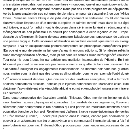
universitaire sénégalais, qui soutient une thèse «monocentrique et monogénique» articula
centrifuges, et qu’ils ont engendré l’homme blanc par des effets progressifs de dépigmentat
Après la présentation de ces cohortes de pionniers, on pourrait s’attendre à ce que l’Afriq
Obou. L’amnésie envers l’Afrique de jadis est proprement scandaleuse. L’oubli est d’autant
d’universaliser l’imposture d’un monde européen et sémite inventif, mais dans le but égale
rédhibitoire, à quoi l’on adjoint tout le décorum d’une cérémonie funéraire redondante et 
ménagement de son piédestal. On aboutit par conséquent à cette légende d’une Europe assi
dessein de s’éterniser, il résulte de cette armature fallacieuse des tombereaux de caricat
une pensée logique. Cette sidérante affabulation ne fait bien entendu que mettre en exergue 
rampante. Il va de soi qu’une telle posture compromet les philosophies européennes préten
l’Europe et le monde sémite ne fait que s’anéantir en contradictions. Si l’on désire réfléc
d’une homogénéisation sélective, mais plutôt dans les termes d’une hétérogénéité croissant
Tout cela mis bout à bout finit par exhiber une mutilation inexcusable de l’Histoire. En in
Afrique et pourtant on ne souhaite pas lui reconnaître sa qualité de berceau universel. Il 
s’acharne à souligner les engagements inconditionnels de l’homme noir dans nos guerres
nous mettre sous la dent que des preuves d’ingratitude, comme par exemple l’oubli du g
e<
17
arrondissement de Paris. Que dire encore des tirailleurs sénégalais, dont la terminolog
anciens combattants africains, dont les plus injustes concernent les Marocains et les Tunisi
d’atténuer l’asymétrie entre la xénophilie africaine et notre xénophobie honteusement trav
lui a subtilisée.
Dans cette perspective de réparation tangible, Thibeaud Obou mentionne l’exigence de jug
innombrables rapines physiques et spirituelles. En parallèle de ces jugements, l’œuvre
réinvestie pour comprendre le lien sournois qui unit parfois les meilleures intentions sci
population blanche de bon aloi. Relativement d’ailleurs à cette vague épidémique de tuer
en Côte d’Ivoire (France). Encore plus proche dans le temps, encore plus abominable peu
pouvoir à un adversaire non élu et appuyé par une communauté internationale qui a fait fi
jean-foutrerie européenne. Thibeaud Obou propose pour commencer un processus de banques c