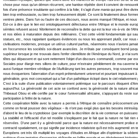
chose pour nous qu’un démon récurrent, une hantise répétée dont il convient de renouvel
fois d’une présence troublante qui confère à la folie; il s’agit d’une
mania
qui peut être divin
bien trop enthousiaste, ou bien trop furieusement dépité. Ce sont là finalement deux form
ventres pleins. Dans l’un ou l’autre de ces discours, nous avons manqué l’Afrique, et no
Est-ce à dire que le lien est ontologiquement défectueux entre l’Afrique et le monde europ
sémites refusent assez fébrilement de reconnaître la dette qui est la leur vis-à-vis de l’Af
et nos idées à maturation depuis des millénaires. C’est cette vérité fondamentale qui s
statues, etc., nous rappelant quelques évidences ou nous les apprenant plutôt, car nous 
civilisations modernes, presque un utérus culturel parfois, néanmoins nous n’avions jamais
en l’occurrence les sociétés soi-disant avancées. Je m’étais par conséquent borné jusqu
supérieur lorsque je me trouvais dans l’enfer clientéliste de l’Amérique du Nord, je n’ai 
têtes qui dépassent et qui sont nettement l’objet d’un discours commandé, comme par exe
Sociales pour élargir mes sillons de culture, pour m’extraire péniblement de ma caverne la
aussi l’unique membre véridique de l’
Aufklärung
tant les autres penseurs, trop souvent malh
nous évoquerions l’aberration d’un esprit prétendument universel et pourtant impuissant à e
généraliste, gros mot conceptuel qui a l’air d’un pathétique éclopé dans le ciel relativement 
C’est à la suite d’une publication volontairement polémique sur le parcours éloquent d’Am
aujourd’hui. La générosité de cet acte se confond avec la générosité de la nature africai
Thibeaud Obou et elle certifie par le cœur l’universalité africaine, s’appuyant du reste sur
participation à l’infini de la nature.
Cette coopération fidèle avec la nature a permis à l’Afrique de connaître précocement une 
comme on ferait pousser des végétaux – ils n’ont pas exigé plus que les besoins intrinsèqu
d’abord le lieu de la cryptobiose (par exemple la discrétion de la vie contenue en puissanc
La stabilité et l’efficacité d’un tel modèle s’expliquent par le fait que la nature ne fait
réservées. D’une part il y a générosité parce que la nature est nécessairement prolixe en
contracté spatialement, ce qui signifie par incidence relativiste qu’il est très augmenté en 
Européens ont très tôt multiplié les voyages d’études en Afrique afin d’optimiser la sédent
pythique d’une tentation d’expansion abâtardie en faillite morale et en dérèglement biologiqu