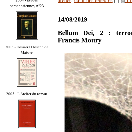
arènes
,
cœur des ténèbres
|
|
Im
2004 - Études
bernanosiennes, n°23
14/08/2019
Bellum Dei, 2 : terror
Francis Moury
2005 - Dossier H Joseph de
Maistre
2005 - L'Atelier du roman