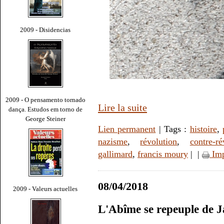
2009 - Disidencias
2009 - O pensamento tornado
Lire la suite
dança. Estudos em torno de
George Steiner
Lien permanent
| Tags :
histoire
,
nazisme
,
révolution
,
contre-ré
gallimard
,
francis moury
|
|
Imp
08/04/2018
2009 - Valeurs actuelles
L'Abîme se repeuple de 