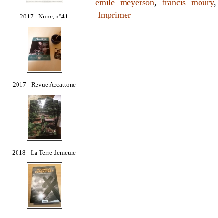
émile meyerson
,
francis moury
Imprimer
2017 - Nunc, n°41
2017 - Revue Accattone
2018 - La Terre demeure