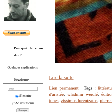
Pourquoi faire un
don ?
Quelques explications
Lire la suite
Newsletter
Lien permanent
| Tags :
littérat
d'aristée
,
wladimir weidlé
,
éditi
S'inscrire
jones
,
zissimos lorentzatos
,
pierre
Se désinscrire