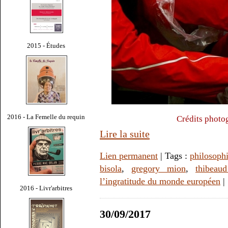
2015 - Études
2016 - La Femelle du requin
Crédits photo
Lire la suite
Lien permanent
| Tags :
philosoph
bisola
,
gregory mion
,
thibeau
l’ingratitude du monde européen
|
2016 - Livr'arbitres
30/09/2017