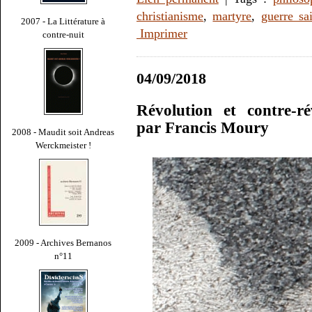
christianisme
,
martyre
,
guerre sa
2007 - La Littérature à
Imprimer
contre-nuit
04/09/2018
Révolution et contre-rév
par Francis Moury
2008 - Maudit soit Andreas
Werckmeister !
2009 - Archives Bernanos
n°11