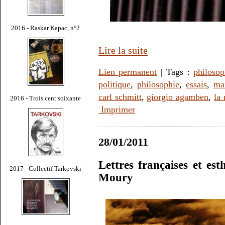
2016 - Raskar Kapac, n°2
Lire la suite
Lien permanent
| Tags :
philoso
politique
,
philosophie
,
essais
,
ma
carl schmitt
,
giorgio agamben
,
la 
2016 - Trois cent soixante
Imprimer
28/01/2011
Lettres françaises et es
2017 - Collectif Tarkovski
Moury