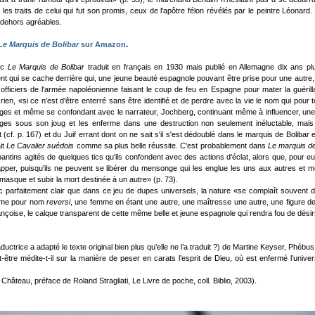
s les traits de celui qui fut son promis, ceux de l'apôtre félon révélés par le peintre Léonar
s dehors agréables.
Le Marquis de Bolibar
sur Amazon
.
ec
Le Marquis de Bolibar
traduit en français en 1930 mais publié en Allemagne dix ans plu
t qui se cache derrière qui, une jeune beauté espagnole pouvant être prise pour une autre, 
 officiers de l'armée napoléonienne faisant le coup de feu en Espagne pour mater la guér
ien, «si ce n'est d'être enterré sans être identifié et de perdre avec la vie le nom qui pour 
es et même se confondant avec le narrateur, Jochberg, continuant même à influencer, une foi
es sous son joug et les enferme dans une destruction non seulement inéluctable, mais 
ist (cf. p. 167) et du Juif errant dont on ne sait s'il s'est dédoublé dans le marquis de Bol
it
Le Cavalier suédois
comme sa plus belle réussite. C'est probablement dans
Le marquis de
antins agités de quelques tics qu'ils confondent avec des actions d'éclat, alors que, pour eux,
pper, puisqu'ils ne peuvent se libérer du mensonge qui les englue les uns aux autres et m
 masque et subir la mort destinée à un autre» (p. 73).
nc parfaitement clair que dans ce jeu de dupes universels, la nature «se complaît souvent
ême pour nom
reversi
, une femme en étant une autre, une maîtresse une autre, une figure de
nçoise, le calque transparent de cette même belle et jeune espagnole qui rendra fou de dé
uctrice a adapté le texte original bien plus qu’elle ne l’a traduit ?) de Martine Keyser, Phébus, 
t-être médite-t-il sur la manière de peser en carats l’esprit de Dieu, où est enfermé l’uni
Château, préface de Roland Stragliati, Le Livre de poche, coll. Biblio, 2003).