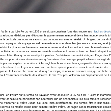
) fut écrit par Léo Perutz en 1936 et aurait pu constituer l’une des truculentes
histoires désob
occasion, ne dédaigne pas d’évoquer le gouvernement temporel de ce bas monde soumis à la 
té que la certitude que nous ne savons pas qui nous sommes en réalité. Un brigand de grand 
d’un compagnon de voyage auquel cette même femme, dans leur jeunesse commune, avait juré 
histoire picaresque haute en couleurs et en rebond, et il est évident qu’un bon réalisateur tir
qui finira par montrer sa bravoure, semble condamné à devoir suivre un chemin duquel i
à un Julien Gracq qui ne serait point perclus d’esthétisme tournant à vide, au Jünger des
F
tilleuse pourrait sans doute évoquer qu’en raison d’un paysage perpétuellement enneigé de
ée par une espèce de lumière chiche englobant bons et méchants, ou plutôt celles et ceux 
, cherchent à se frayer une voie sur une terre qui est peut-être sous le seul empire des 
 passe, la lumière elle-même ne dure qu’un temps, et nous ne sommes rien, qu’une balle au
rtout l’assurance vacillante des identités, le mal n’est pas victorieux car l’imposteur est peu
quel Leo Perutz eut le temps de travailler avant de mourir le 25 août 1957, c’est le marchan
savant et peintre ne parvenant pas à terminer l’un de ses tableaux les plus fameux, représen
e d’incarner le traître Judas. Ce texte, bien qu'intéressant, me semble être le plus faibl
servira de modèle idoine pour peindre l'apôtre traître. De façon assez traditionnelle égal
sit à trahir l’amour qu’il éprouvait» (p. 35), le marchand Behaim n'hésitant pas à se débarra