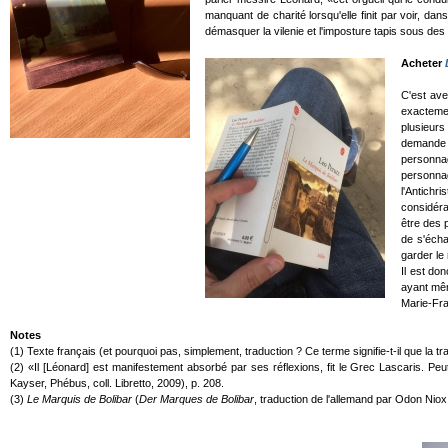
manquant de charité lorsqu'elle finit par voir, dan
démasquer la vilenie et l'imposture tapis sous de
Acheter
C'est av
exactemen
plusieurs
demande r
personnag
personnag
l'Antichr
considéra
être des p
de s'écha
garder le
Il est do
ayant m
Marie-Fra
Notes
(1) Texte français (et pourquoi pas, simplement, traduction ? Ce terme signifie-t-il que la trad
(2) «Il [Léonard] est manifestement absorbé par ses réflexions, fit le Grec Lascaris. Peu
Kayser, Phébus, coll. Libretto, 2009), p. 208.
(3)
Le Marquis de Bolibar
(
Der Marques de Bolibar
, traduction de l'allemand par Odon Niox 