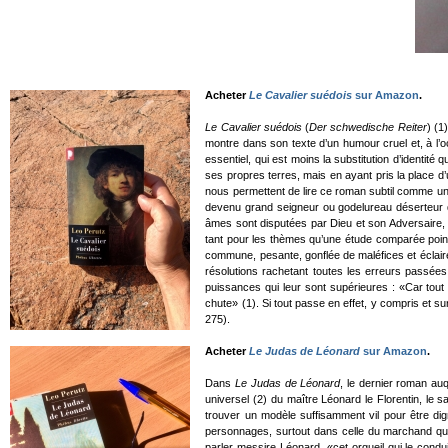
Acheter
Le Cavalier suédois
sur Amazon
.
Le Cavalier suédois
(
Der schwedische Reiter
) (1
montre dans son texte d’un humour cruel et, à l’
essentiel, qui est moins la substitution d’identi
ses propres terres, mais en ayant pris la place 
nous permettent de lire ce roman subtil comme une 
devenu grand seigneur ou godelureau déserteur 
âmes sont disputées par Dieu et son Adversaire, 
tant pour les thèmes qu’une étude comparée poin
commune, pesante, gonflée de maléfices et éclair
résolutions rachetant toutes les erreurs passées
puissances qui leur sont supérieures : «Car tout
chute» (1). Si tout passe en effet, y compris et su
275).
Acheter
Le Judas de Léonard
sur Amazon
.
Dans
Le Judas de Léonard
, le dernier roman au
universel (2) du maître Léonard le Florentin, le 
trouver un modèle suffisamment vil pour être dign
personnages, surtout dans celle du marchand qui 
parler messire Léonard, «cet orgueil qui le condui