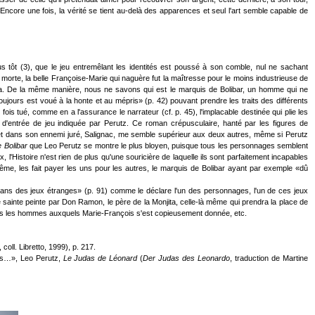
d. Encore une fois, la vérité se tient au-delà des apparences et seul l'art semble capable de
s tôt (3), que le jeu entremêlant les identités est poussé à son comble, nul ne sachant
morte, la belle Françoise-Marie qui naguère fut la maîtresse pour le moins industrieuse de
illa. De la même manière, nous ne savons qui est le marquis de Bolibar, un homme qui ne
toujours est voué à la honte et au mépris» (p. 42) pouvant prendre les traits des différents
s tué, comme en a l'assurance le narrateur (cf. p. 45), l'implacable destinée qui plie les
d'entrée de jeu indiquée par Perutz. Ce roman crépusculaire, hanté par les figures de
ibar et dans son ennemi juré, Salignac, me semble supérieur aux deux autres, même si Perutz
 Bolibar
que Leo Perutz se montre le plus bloyen, puisque tous les personnages semblent
 l'Histoire n'est rien de plus qu'une souricière de laquelle ils sont parfaitement incapables
ême, les fait payer les uns pour les autres, le marquis de Bolibar ayant par exemple «dû
 dans des jeux étranges» (p. 91) comme le déclare l'un des personnages, l'un de ces jeux
 sainte peinte par Don Ramon, le père de la Monjita, celle-là même qui prendra la place de
sirs les hommes auxquels Marie-François s'est copieusement donnée, etc.
coll. Libretto, 1999), p. 217.
vers…», Leo Perutz,
Le Judas de Léonard
(
Der Judas des Leonardo
, traduction de Martine