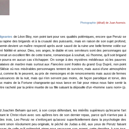
Photographie
(détail) de Juan Asensio.
ligeantes
de Léon Bloy, non point tant pour ses qualités polémiques, encore que Perutz se
rapine des brigands et à la cruauté des puissants, mais en raison de son sujet profond,
chemin devient un maître respecté après avoir sauvé de la ruine une belle femme volée sur
fidélité et amour. Dieu, ses anges, le diable et ses serviteurs sont des personnages qui
erait un excellent film de cette trame, romanesque à souhait, où l’homme, qu’il soit brigand
l ne pourra en aucun cas s’échapper. On songe à des mystères médiévaux où les pauvres
alaises de marbre
mais surtout aux
Fiancées sont froides
du grand Guy Dupré, non point
 Silésie où nos misérables personnages tentent de survivre, mais aussi d’une atmosphère
qui, comme ils le peuvent, au prix de mensonges et de renoncements mais aussi de fermes
puissances de la nuit, mais qui n’en servent pas moins, de façon parodique et torve, des
x mains de la Fortune changeante qui nous lance en l’air pour mieux nous faire sentir la
t-être racheté par la prière muette de sa fille saluant la dépouille d’un «homme sans nom» (p.
d Joachim Behaim qui sert, à son corps défendant, les intérêts supérieurs qu’incarne l’art
tant le Christ réuni avec ses apôtres lors de son dernier repas, parce qu’il n’arrive pas à
e des trois, Leo Perutz ne s'enfonçant qu'assez superficiellement dans la psychologie des
ement sinon résolument peu originale, le péché de Judas a été, aux yeux de Perutz faisant
sser de celle qu'il prétendait aimer pour recouvrer son argent, cette dernière, à son tour,