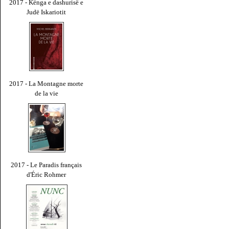
2017 - Kënga e dashurisë e
Judë Iskariotit
2017 - La Montagne morte
de la vie
2017 - Le Paradis français
d'Éric Rohmer