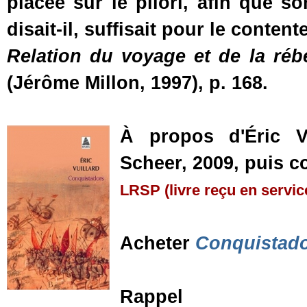
placée sur le pilori, afin que so
disait-il, suffisait pour le content
Relation du voyage et de la rébe
(Jérôme Millon, 1997), p. 168.
À propos d'Éric V
Scheer, 2009, puis co
LRSP (livre reçu en servic
Acheter
Conquistad
Rappel