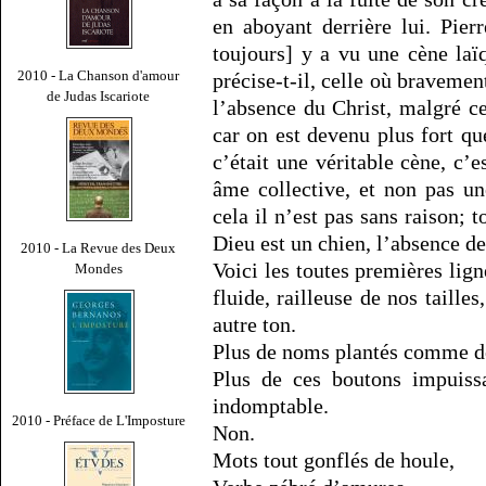
en aboyant derrière lui. Pier
toujours] y a vu une cène laï
2010 - La Chanson d'amour
précise-t-il, celle où bravement
de Judas Iscariote
l’absence du Christ, malgré ce
car on est devenu plus fort qu
c’était une véritable cène, c
âme collective, et non pas u
cela il n’est pas sans raison; t
Dieu est un chien, l’absence de
2010 - La Revue des Deux
Voici les toutes premières li
Mondes
fluide, railleuse de nos taille
autre ton.
Plus de noms plantés comme des
Plus de ces boutons impuissa
indomptable.
2010 - Préface de L'Imposture
Non.
Mots tout gonflés de houle,