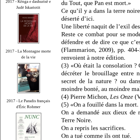
2017 - Kënga e dashurisë e
du Tout, que Pan est mort.»
Judë Iskariotit
Ce qu’il y a dans la terre noire
déserté d’ici.
Une liberté naquit de l’exil des
Reste ce combat pour se mode
défendre et de dire ce que c’
(Flammarion, 2009), pp. 404-
2017 - La Montagne morte
renvoient à notre édition.
de la vie
(3) «Où était la consolation ? 
décréter le brouillage entre 
secret de la nature ? ou dan
moindre bonté, au moindre mal, 
(4) Pierre Michon,
Les Onze
(V
2017 - Le Paradis français
(5) «On a fouillé dans la mort.
d'Éric Rohmer
On a demandé aux dieux de re
Terre Noire.
On a repris les sacrifices.
On a tué comme ils ont tué.