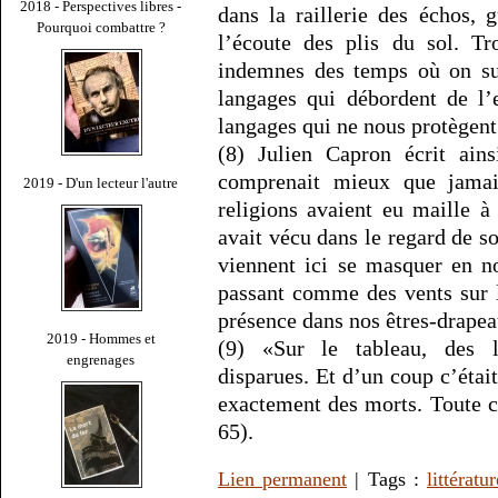
2018 - Perspectives libres -
dans la raillerie des échos, 
Pourquoi combattre ?
l’écoute des plis du sol. Tr
indemnes des temps où on sup
langages qui débordent de l’e
langages qui ne nous protègent
(8) Julien Capron écrit ain
comprenait mieux que jamais
2019 - D'un lecteur l'autre
religions avaient eu maille à 
avait vécu dans le regard de so
viennent ici se masquer en n
passant comme des vents sur le
présence dans nos êtres-drapea
2019 - Hommes et
(9) «Sur le tableau, des l
engrenages
disparues. Et d’un coup c’étai
exactement des morts. Toute c
65).
Lien permanent
| Tags :
littératur