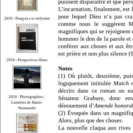
puissent disparaître et que pers
L’incarnation, finalement, est
pour lequel Dieu n’a pas crai
2016 - Pasqyra e te rrefyemit
comme nous le suggèrent M
magnifiques qui se rejoignent 
hommes le don de la parole et d
conférer aux choses et aux êtr
est prière et non plus silence (9
2016 - Perspectives libres
Notes
(1) Où plutôt, deuxième, pui
logiquement intitulée
Match r
décrits dans ce roman on eu
2016 - Photographies :
Sénateur Grabure, donc en
Lumières de Haute-
dénouement d’
Amende honora
Normandie
(2) Évoquée dans un magnifiq
Alors, plus que des choses.
La nouvelle claqua aux rives 