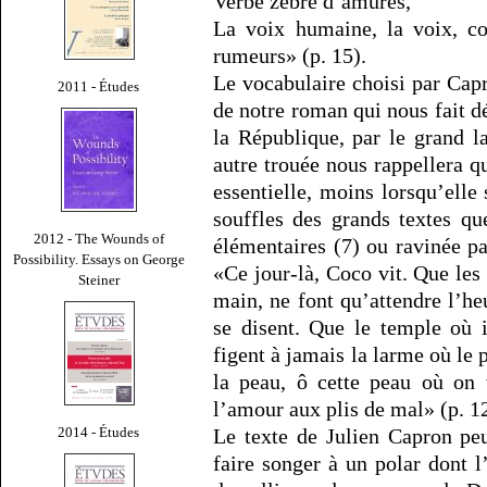
Verbe zébré d’amures,
La voix humaine, la voix, c
rumeurs» (p. 15).
Le vocabulaire choisi par Cap
2011 - Études
de notre roman qui nous fait d
la République, par le grand l
autre trouée nous rappellera q
essentielle, moins lorsqu’elle 
souffles des grands textes qu
2012 - The Wounds of
élémentaires (7) ou ravinée pa
Possibility. Essays on George
«Ce jour-là, Coco vit. Que les 
Steiner
main, ne font qu’attendre l’he
se disent. Que le temple où i
figent à jamais la larme où le p
la peau, ô cette peau où on v
l’amour aux plis de mal» (p. 1
2014 - Études
Le texte de Julien Capron peut
faire songer à un polar dont l’