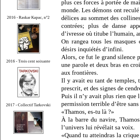
plus ces forces à portée de ma
monde. Les démons ont reculé de
délices au sommet des collines
2016 - Raskar Kapac, n°2
contrées; plus de danse appe
d’ivresse où titube l’humain, 
On rangea tous les masques o
désirs inquiétés d’infini.
Alors, ce fut le grand silence
2016 - Trois cent soixante
une parole et deux bras en cro
aux frontières.
Il y avait eu tant de temples, 
prescrit, et des signes de cendr
Puis il n’y avait plus rien que l
permission terrible d’être sans
2017 - Collectif Tarkovski
«Thamos, es-tu là ?»
À la barre du navire, Thamos 
l’univers lui révélait sa voix.
«Quand tu atteindras la crique 