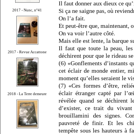
Il faut donner aux dieux ce qu’
Si ça ne saigne pas, où reviendr
2017 - Nunc, n°41
On l’a fait.
Et peut-être que, maintenant, 
On va voir l’autre côté.
Mais elle est lente, la barque s
Il faut que toute la peau, les 
2017 - Revue Accattone
déchirent pour que le rideau se
(6) «Gonflements d’instants qu
cet éclair de monde entier, mi
moment qu’elles seraient le vi
(7) «Ces formes d’être, reli
éclair étranger capté par l’œ
2018 - La Terre demeure
révélée quand se déchirent l
d’exister, ce trait du vivan
brouillamini des signes. Co
pauvreté de finir. Et les ch
tempête sous les hauteurs à f