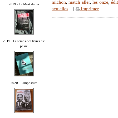
michon
,
match aller
,
les onze
,
édi
2019 - La Mort du fer
actuelles
|
|
Imprimer
2019 - Le temps des livres est
passé
2020 - L'Impostura