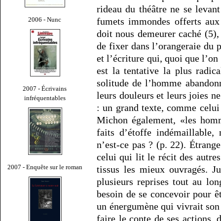
rideau du théâtre ne se levan
2006 - Nunc
fumets immondes offerts aux 
doit nous demeurer caché (5), 
de fixer dans l’orangeraie du p
et l’écriture qui, quoi que l’o
est la tentative la plus radic
solitude de l’homme abandonn
2007 - Écrivains
leurs douleurs et leurs joies n
infréquentables
: un grand texte, comme celu
Michon également, «les homme
faits d’étoffe indémaillable,
n’est-ce pas ? (p. 22). Étrang
celui qui lit le récit des autre
2007 - Enquête sur le roman
tissus les mieux ouvragés. J
plusieurs reprises tout au lo
besoin de se concevoir pour ê
un énergumène qui vivrait son 
faire le conte de ses actions, 