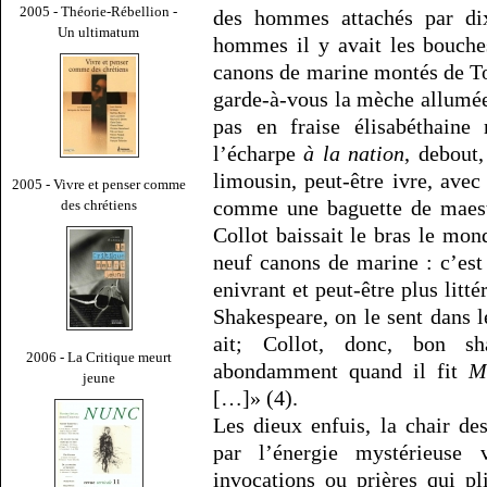
2005 - Théorie-Rébellion -
des hommes attachés par dix
Un ultimatum
hommes il y avait les bouche
canons de marine montés de To
garde-à-vous la mèche allumée
pas en fraise élisabéthain
l’écharpe
à la nation
, debout
limousin, peut-être ivre, ave
2005 - Vivre et penser comme
comme une baguette de maest
des chrétiens
Collot baissait le bras le mon
neuf canons de marine : c’est 
enivrant et peut-être plus litt
Shakespeare, on le sent dans 
ait; Collot, donc, bon s
2006 - La Critique meurt
abondamment quand il fit
M
jeune
[…]» (4).
Les dieux enfuis, la chair d
par l’énergie mystérieuse 
invocations ou prières qui pl