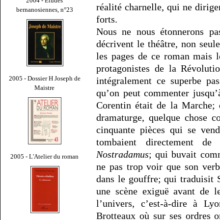
2004 - Études
réalité charnelle, qui ne dirig
bernanosiennes, n°23
forts.
Nous ne nous étonnerons pa
décrivent le théâtre, non seu
les pages de ce roman mais l
protagonistes de la Révolutio
2005 - Dossier H Joseph de
intégralement ce superbe pas
Maistre
qu’on peut commenter jusqu’
Corentin était de la Marche;
dramaturge, quelque chose c
cinquante pièces qui se vend
tombaient directement de
Nostradamus
; qui buvait comm
2005 - L'Atelier du roman
ne pas trop voir que son verb
dans le gouffre; qui traduisit
une scène exiguë avant de l
l’univers, c’est-à-dire à L
Brotteaux où sur ses ordres 