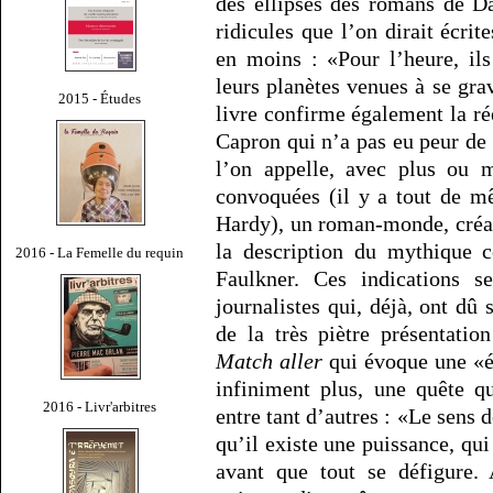
des ellipses des romans de D
ridicules que l’on dirait écri
en moins : «Pour l’heure, ils
leurs planètes venues à se grav
2015 - Études
livre confirme également la ré
Capron qui n’a pas eu peur de
l’on appelle, avec plus ou 
convoquées (il y a tout de m
Hardy), un roman-monde, créat
la description du mythique
2016 - La Femelle du requin
Faulkner. Ces indications se
journalistes qui, déjà, ont dû s
de la très piètre présentati
Match aller
qui évoque une «é
infiniment plus, une quête q
2016 - Livr'arbitres
entre tant d’autres : «Le sens d
qu’il existe une puissance, q
avant que tout se défigure. 