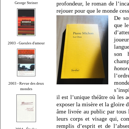
profondeur, le roman de l’inca
George Steiner
rejouer pour que le monde ces
De so
que l
d’att
joueu
2003 - Gueules d'amour
langu
son h
champ
honor
l’ord
mond
2003 - Revue des deux
mondes
s’insp
il est l’unique théâtre où les 
exposer la misère et la gloire d
âme livrée au public par tous 
leurs corps et visage qui, c
remplis d’esprit et de l’abs