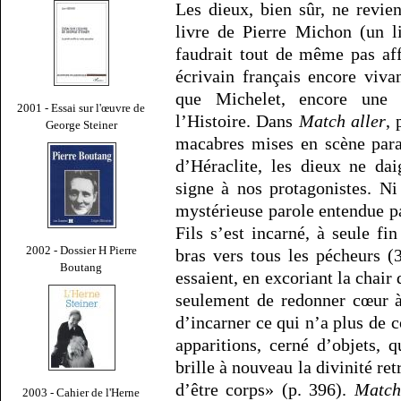
Les dieux, bien sûr, ne revie
livre de Pierre Michon (un l
faudrait tout de même pas aff
écrivain français encore viva
que Michelet, encore une 
2001 - Essai sur l'œuvre de
l’Histoire. Dans
Match aller
, 
George Steiner
macabres mises en scène para
d’Héraclite, les dieux ne da
signe à nos protagonistes. N
mystérieuse parole entendue p
Fils s’est incarné, à seule fi
2002 - Dossier H Pierre
bras vers tous les pécheurs (
Boutang
essaient, en excoriant la chair
seulement de redonner cœur à
d’incarner ce qui n’a plus de
apparitions, cerné d’objets, 
brille à nouveau la divinité re
d’être corps» (p. 396).
Match
2003 - Cahier de l'Herne