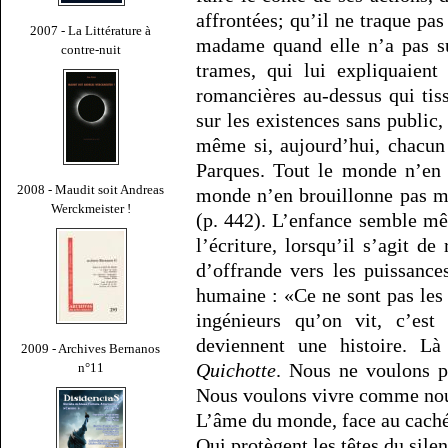
affrontées; qu’il ne traque pas
2007 - La Littérature à
madame quand elle n’a pas su
contre-nuit
trames, qui lui expliquaien
romancières au-dessus qui tis
sur les existences sans public,
même si, aujourd’hui, chacun
Parques. Tout le monde n’en 
2008 - Maudit soit Andreas
monde n’en brouillonne pas mo
Werckmeister !
(p. 442). L’enfance semble m
l’écriture, lorsqu’il s’agit 
d’offrande vers les puissances
humaine : «Ce ne sont pas les 
ingénieurs qu’on vit, c’est
deviennent une histoire. 
2009 - Archives Bernanos
Quichotte
. Nous ne voulons p
n°11
Nous voulons vivre comme nou
L’âme du monde, face au caché, 
Qui protègent les têtes du sile