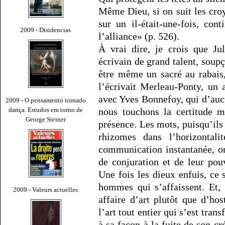
Même Dieu, si on suit les croy
sur un il-était-une-fois, co
2009 - Disidencias
l’alliance» (p. 526).
À vrai dire, je crois que Ju
écrivain de grand talent, soup
être même un sacré au rabais
l’écrivait Merleau-Ponty, un 
avec Yves Bonnefoy, qui d’auc
2009 - O pensamento tornado
dança. Estudos em torno de
nous touchons la certitude m
George Steiner
présence. Les mots, puisqu’ils
rhizomes dans l’horizontali
communication instantanée, on
de conjuration et de leur pouv
Une fois les dieux enfuis, ce 
hommes qui s’affaissent. Et,
2009 - Valeurs actuelles
affaire d’art plutôt que d’ho
l’art tout entier qui s’est tra
à sa façon à la fuite de son cr