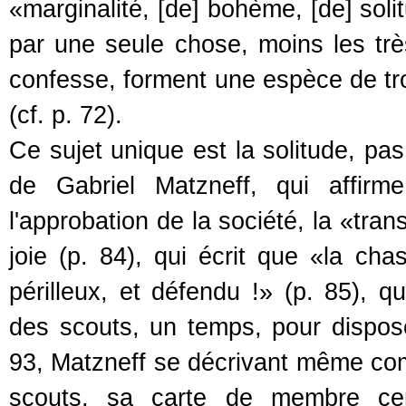
«marginalité, [de] bohème, [de] solit
par une seule chose, moins les très
confesse, forment une espèce de tro
(cf. p. 72).
Ce sujet unique est la solitude, p
de Gabriel Matzneff, qui affirm
l'approbation de la société, la «tra
joie (p. 84), qui écrit que «la ch
périlleux, et défendu !» (p. 85), q
des scouts, un temps, pour dispose
93, Matzneff se décrivant même com
scouts, sa carte de membre cer