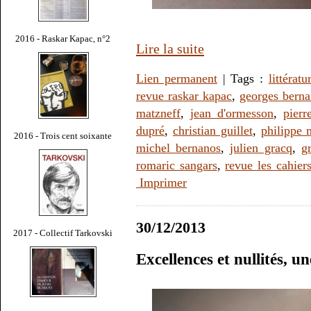
2016 - Raskar Kapac, n°2
Lire la suite
Lien permanent
| Tags :
littératu
revue raskar kapac
,
georges bern
matzneff
,
jean d'ormesson
,
pierr
dupré
,
christian guillet
,
philippe 
2016 - Trois cent soixante
michel bernanos
,
julien gracq
,
g
romaric sangars
,
revue les cahier
Imprimer
30/12/2013
2017 - Collectif Tarkovski
Excellences et nullités, u