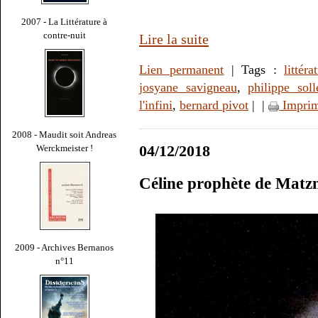
2007 - La Littérature à
contre-nuit
Lire la suite
Lien permanent
| Tags :
littéra
josyane savigneau
,
philippe soll
l'infini
,
bernard pivot
|
|
Imprim
2008 - Maudit soit Andreas
04/12/2018
Werckmeister !
Céline prophète de Matzn
2009 - Archives Bernanos
n°11