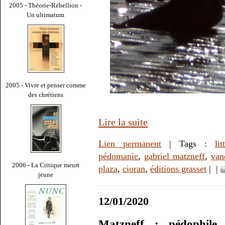
2005 - Théorie-Rébellion -
Un ultimatum
2005 - Vivre et penser comme
des chrétiens
Lire la suite
Lien permanent
| Tags :
lit
pédomanie
,
gabriel matzneff
,
van
2006 - La Critique meurt
plaza
,
cioran
,
éditions grasset
|
|
jeune
12/01/2020
Matzneff : pédophil