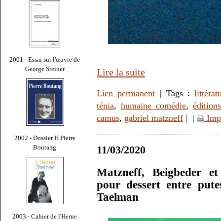
2001 - Essai sur l'œuvre de
George Steiner
Lire la suite
Lien permanent
| Tags :
littérat
ténia
,
humaine comédie
,
édition
camus
,
gabriel matzneff
|
|
Imp
2002 - Dossier H Pierre
Boutang
11/03/2020
Matzneff, Beigbeder et 
pour dessert entre pute
Taelman
2003 - Cahier de l'Herne