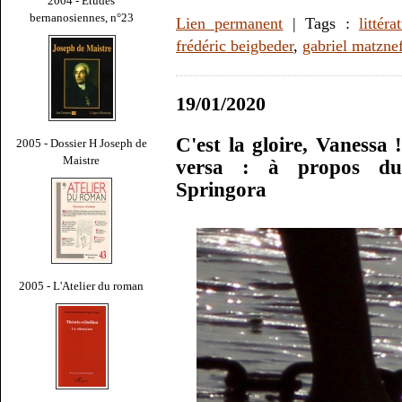
2004 - Études
bernanosiennes, n°23
Lien permanent
| Tags :
littéra
frédéric beigbeder
,
gabriel matzne
19/01/2020
C'est la gloire, Vanessa !
2005 - Dossier H Joseph de
Maistre
versa : à propos du
Springora
2005 - L'Atelier du roman