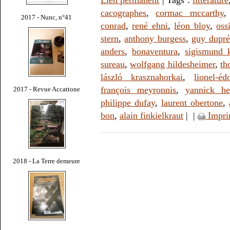
cacographes
,
cormac mccarthy
2017 - Nunc, n°41
conrad
,
rené ehni
,
léon bloy
,
oss
stern
,
anthony burgess
,
guy dupré
anders
,
bonaventura
,
sigismund 
sureau
,
wolfgang hildesheimer
,
th
lászló krasznahorkai
,
lionel-é
françois meyronnis
,
yannick he
2017 - Revue Accattone
philippe dufay
,
laurent obertone
,
bon
,
alain finkielkraut
|
|
Impri
2018 - La Terre demeure