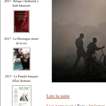
2017 - Kënga e dashurisë e
Judë Iskariotit
2017 - La Montagne morte
de la vie
2017 - Le Paradis français
d'Éric Rohmer
Lire la suite
Lien permanent
| Tags :
littérature