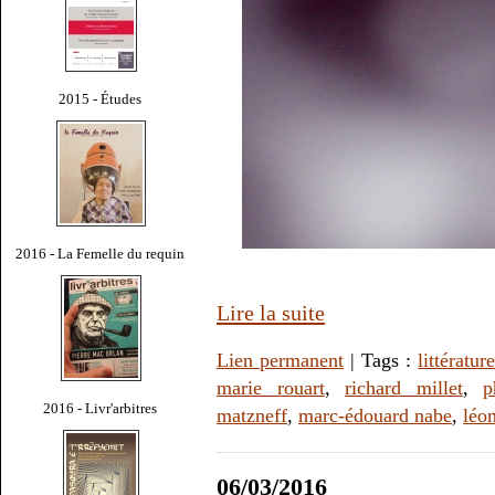
2015 - Études
2016 - La Femelle du requin
Lire la suite
Lien permanent
| Tags :
littératur
marie rouart
,
richard millet
,
p
2016 - Livr'arbitres
matzneff
,
marc-édouard nabe
,
léo
06/03/2016