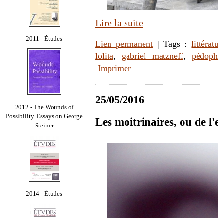
Lire la suite
2011 - Études
Lien permanent
| Tags :
littérat
lolita
,
gabriel matzneff
,
pédophi
Imprimer
25/05/2016
2012 - The Wounds of
Possibility. Essays on George
Les moitrinaires, ou de l
Steiner
2014 - Études