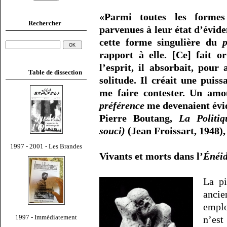
«Parmi toutes les formes i
Rechercher
parvenues à leur état d’évide
cette forme singulière du
p
rapport à elle. [Ce] fait or
l’esprit, il absorbait, pour 
Table de dissection
solitude. Il créait une puis
me faire contester. Un amo
préférence
me devenaient évi
Pierre Boutang,
La Politiq
souci)
(Jean Froissart, 1948),
1997 - 2001 - Les Brandes
Vivants et morts dans l’
Énéi
La pi
ancie
empl
1997 - Immédiatement
n’es