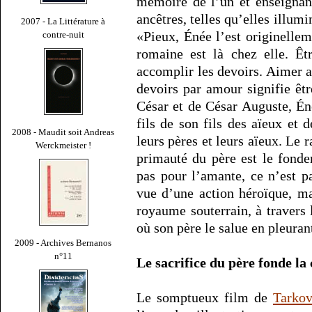
mémoire de l’un et enseignant
ancêtres, telles qu’elles illumi
2007 - La Littérature à
«Pieux, Énée l’est originellem
contre-nuit
romaine est là chez elle. Êt
accomplir les devoirs. Aimer 
devoirs par amour signifie êt
César et de César Auguste, Éné
fils de son fils des aïeux et 
2008 - Maudit soit Andreas
leurs pères et leurs aïeux. Le r
Werckmeister !
primauté du père est le fonde
pas pour l’amante, ce n’est pa
vue d’une action héroïque, m
royaume souterrain, à travers
où son père le salue en pleuran
2009 - Archives Bernanos
n°11
Le sacrifice du père fonde l
Le somptueux film de
Tarkov