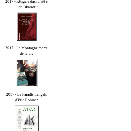
2017 - Kënga e dashurisë e
Judë Iskariotit
2017 - La Montagne morte
de la vie
2017 - Le Paradis français
d'Éric Rohmer