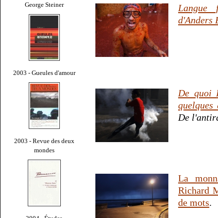
George Steiner
Langue f
d'Anders 
2003 - Gueules d'amour
De quoi R
quelques 
De l'antir
2003 - Revue des deux
mondes
La monna
Richard M
de mots
.