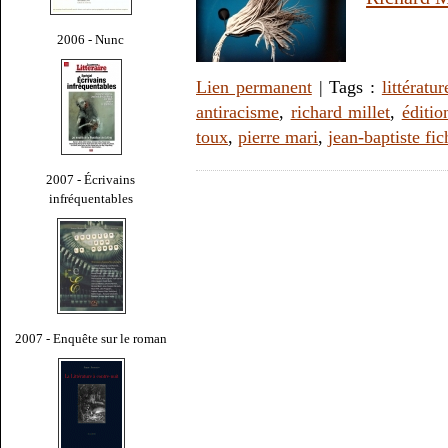
2006 - Nunc
Lien permanent
| Tags :
littératur
antiracisme
,
richard millet
,
éditio
toux
,
pierre mari
,
jean-baptiste fic
2007 - Écrivains
infréquentables
2007 - Enquête sur le roman