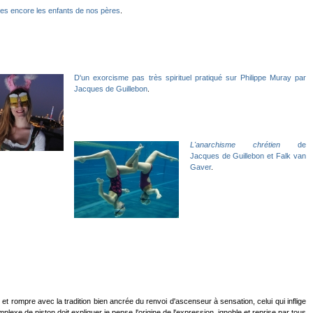
s encore les enfants de nos pères
.
D'un exorcisme pas très spirituel pratiqué sur Philippe Muray par
Jacques de Guillebon
.
L'anarchisme chrétien
de
Jacques de Guillebon et Falk van
Gaver
.
et rompre avec la tradition bien ancrée du renvoi d'ascenseur à sensation, celui qui inflige
 de piston doit expliquer je pense l'origine de l'expression, ignoble et reprise par tous