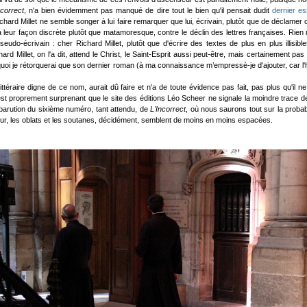
ncorrect
, n'a bien évidemment pas manqué de dire tout le bien qu'il pensait dudit
dernier e
rd Millet ne semble songer à lui faire remarquer que lui, écrivain, plutôt que de déclamer co
eur façon discrète plutôt que matamoresque, contre le déclin des lettres françaises. Rien n'y
pseudo-écrivain : cher Richard Millet, plutôt que d'écrire des textes de plus en plus illisib
rd Millet, on l'a dit, attend le Christ, le Saint-Esprit aussi peut-être, mais certainement p
à quoi je rétorquerai que son dernier roman (à ma connaissance m’empressè-je d'ajouter, car
tique littéraire digne de ce nom, aurait dû faire et n'a de toute évidence pas fait, pas plus 
est proprement surprenant que le site des éditions Léo Scheer ne signale la moindre trace de
 parution du sixième numéro, tant attendu, de
L'Incorrect
, où nous saurons tout sur la proba
ur, les oblats et les soutanes, décidément, semblent de moins en moins espacées.