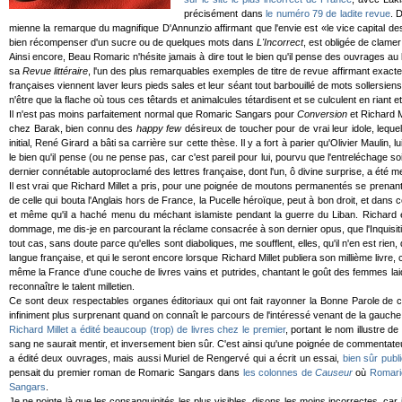
précisément dans
le numéro 79 de ladite revue
. 
mienne la remarque du magnifique D'Annunzio affirmant que l'envie est «le vice capital des
bien récompenser d'un sucre ou de quelques mots dans
L'Incorrect
, est obligée de clamer
Ainsi encore, Beau Romaric n'hésite jamais à dire tout le bien qu'il pense des ouvrages au l
sa
Revue littéraire
, l'un des plus remarquables exemples de titre de revue affirmant exact
françaises viennent laver leurs pieds sales et leur séant tout barbouillé de mots sollersiens 
n'être que la flache où tous ces têtards et animalcules tétardisent et se culculent en riant 
Il n'est pas moins parfaitement normal que Romaric Sangars pour
Conversion
et Richard M
chez Barak, bien connu des
happy few
désireux de toucher pour de vrai leur idole, lequ
initial, René Girard a bâti sa carrière sur cette thèse. Il y a fort à parier qu'Olivier Mauli
le bien qu'il pense (ou ne pense pas, car c'est pareil pour lui, pourvu que l'entreléchage 
dernier connétable autoproclamé des lettres française, dont l'un, ô divine surprise, a été 
Il est vrai que Richard Millet a pris, pour une poignée de moutons permanentés se prenant 
de celle qui bouta l'Anglais hors de France, la Pucelle héroïque, peut à bon droit, et dans
et même qu'il a haché menu du méchant islamiste pendant la guerre du Liban. Richard 
dommage, me dis-je en parcourant la réclame consacrée à son dernier opus, que l'Inquisitio
tout cas, sans doute parce qu'elles sont diaboliques, me soufflent, elles, qu'il n'en est rie
langue française, et qui le seront encore lorsque Richard Millet publiera son millième livre
même la France d'une couche de livres vains et putrides, chantant le goût des femmes lai
reconnaître le talent milletien.
Ce sont deux respectables organes éditoriaux qui ont fait rayonner la Bonne Parole de c
infiniment plus surprenant quand on connaît le parcours de l'intéressé venant de la gauche
Richard Millet a édité beaucoup (trop) de livres chez le premier
, portant le nom illustre 
sang ne saurait mentir, et inversement bien sûr. C'est ainsi qu'une poignée de commentate
a édité deux ouvrages, mais aussi Muriel de Rengervé qui a écrit un essai,
bien sûr publ
pensait du premier roman de Romaric Sangars dans
les colonnes de
Causeur
où
Romaric
Sangars
.
Je ne pointe là que les consanguinités les plus visibles, disons les moins incorrectes, c