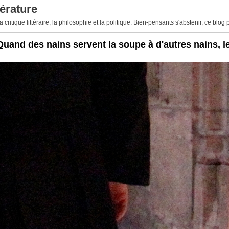
érature
 critique littéraire, la philosophie et la politique. Bien-pensants s'abstenir, ce blog 
Quand des nains servent la soupe à d'autres nains, l