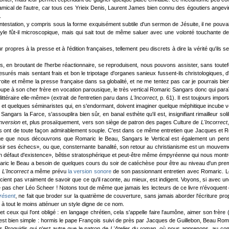
mical de l'autre, car tous ces Yrieix Denis, Laurent James bien connu des égoutiers angevi
.
ntestation, y compris sous la forme exquisément subtile d'un sermon de Jésuite, il ne pouvai
yle fût-il microscopique, mais qui sait tout de même saluer avec une volonté touchante de
pres à la presse et à l'édition françaises, tellement peu discrets à dire la vérité qu'ils sera
ns, en broutant de l'herbe réactionnaire, se reproduisent, nous pouvons assister, sans toute
rés mais sentant frais et bon le tripotage d'organes sanieux fussent-ils christologiques, d'
oite et même la presse française dans sa globalité, et ne me tentez pas car je pourrais bien
 son cher frère en vocation parousique, le très vertical Romaric Sangars donc qui paraît-il 
ttéraire elle-même» (extrait de l'entretien paru dans
L'Incorrect
, p. 61). Il est toujours impor
 et quelques séminaristes qui, en s'endormant, doivent imaginer quelque méphitique incube v
angars la Farce, s'assouplira bien sûr, en banal esthète qu'il est, insignifiant rimailleur sol
nversion
et, plus prosaïquement, vers son siège de patron des pages Culture de
L'Incorrect
ls ont de toute façon admirablement souple. C'est dans ce même entretien que Jacques et Rém
 que nous découvrons que Romaric le Beau, Sangars le Vertical est également un penseur 
ussir ses échecs», ou que, consternante banalité, son retour au christianisme est un mouvemen
t un défaut d'existence», bêtise stratosphérique et peut-être même émpyréenne qui nous montre
aric le Beau a besoin de quelques cours du soir de catéchèse pour être au niveau d'un premier
,
L'Incorrect
a même prévu
la version sonore
de son passionnant entretien avec Romaric. Le 
ient pas vraiment de savoir que ce qu'il raconte, au mieux, est indigent. Voyons, si avec un
e pas cher Léo Scheer ! Notons tout de même que jamais les lecteurs de ce livre n'évoquent ce
résent
, ne fait que broder sur la quatrième de couverture, sans jamais aborder l'écriture p
u à tout le moins atténuer un style digne de ce nom.
et ceux qui l'ont obligé : en langage chrétien, cela s'appelle faire l'aumône, aimer son fr
t bien simple : hormis le pape François suivi de près par Jacques de Guillebon, Beau Romaric 
s Proguidis qui n'est autre que le patron de
L'Atelier du roman
, où nous apprenons, au comb