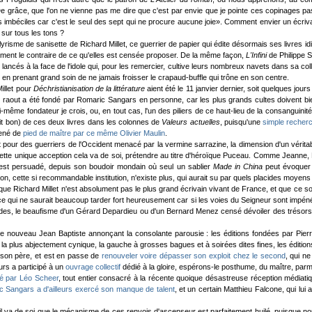
De grâce, que l'on ne vienne pas me dire que c'est par envie que je pointe ces copinages pas m
 imbéciles car c'est le seul des sept qui ne procure aucune joie». Comment envier un écrivant
 sur tous les tons ?
yrisme de sanisette de Richard Millet, ce guerrier de papier qui édite désormais ses livres id
ement le contraire de ce qu'elles est censée proposer. De la même façon,
L'Infini
de Philippe S
lancés à la face de l'idole qui, pour les remercier, cultive leurs nombreux navets dans sa collect
et en prenant grand soin de ne jamais froisser le crapaud-buffle qui trône en son centre.
illet pour
Déchristianisation de la littérature
aient été le 11 janvier dernier, soit quelques jour
el raout a été fondé par Romaric Sangars en personne, car les plus grands cultes doivent 
n, lui-même fondateur je crois, ou, en tout cas, l'un des piliers de ce haut-lieu de la consangu
soit bon) de ces deux livres dans les colonnes de
Valeurs actuelles
, puisqu'une
simple recherch
mené de
pied de maître par ce même Olivier Maulin
.
pour des guerriers de l'Occident menacé par la vermine sarrazine, la dimension d'un véritable
 cette unique acception cela va de soi, prétendre au titre d'héroïque Puceau. Comme Jeanne, Ric
est persuadé, depuis son boudoir mondain où seul un sablier
Made in China
peut évoquer l
n, cette si recommandable institution, n'existe plus, qui aurait su par quels placides moyens 
n, que Richard Millet n'est absolument pas le plus grand écrivain vivant de France, et que ce s
, ce qui ne saurait beaucoup tarder fort heureusement car si les voies du Seigneur sont impénét
des, le beaufisme d'un Gérard Depardieu ou d'un Bernard Menez censé dévoiler des trésors th
e nouveau Jean Baptiste annonçant la consolante parousie : les éditions fondées par Pier
 la plus abjectement cynique, la gauche à grosses bagues et à soirées dites fines, les éditi
de son père, et est en passe de
renouveler voire dépasser son exploit chez le second
, qui n
urs a participé à un
ouvrage collectif
dédié à la gloire, espérons-le posthume, du maître, par
ié par Léo Scheer
, tout entier consacré à la récente quoique désastreuse réception médiatiqu
 Sangars a d'ailleurs exercé son manque de talent
, et un certain Matthieu Falcone, qui l
ar il va de soi que le mécanisme de ces renvois d'ascenseur est parfaitement huilé, puisque n