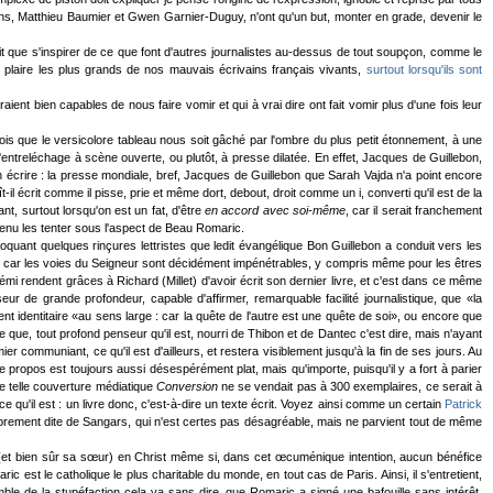
ns, Matthieu Baumier et Gwen Garnier-Duguy, n'ont qu'un but, monter en grade, devenir le
t que s'inspirer de ce que font d'autres journalistes au-dessus de tout soupçon, comme le
 plaire les plus grands de nos mauvais écrivains français vivants,
surtout lorsqu'ils sont
ient bien capables de nous faire vomir et qui à vrai dire ont fait vomir plus d'une fois leur
fois que le versicolore tableau nous soit gâché par l'ombre du plus petit étonnement, à une
entreléchage à scène ouverte, ou plutôt, à presse dilatée. En effet, Jacques de Guillebon,
 écrire : la presse mondiale, bref, Jacques de Guillebon que Sarah Vajda n'a point encore
écrit comme il pisse, prie et même dort, debout, droit comme un i, converti qu'il est de la
tant, surtout lorsqu'on est un fat, d'être
en accord avec soi-même
, car il serait franchement
enu les tenter sous l'aspect de Beau Romaric.
iloquant quelques rinçures lettristes que ledit évangélique Bon Guillebon a conduit vers les
, car les voies du Seigneur sont décidément impénétrables, y compris même pour les êtres
i rendent grâces à Richard (Millet) d'avoir écrit son dernier livre, et c'est dans ce même
de grande profondeur, capable d'affirmer, remarquable facilité journalistique, que «la
t identitaire «au sens large : car la quête de l'autre est une quête de soi», ou encore que
 que, tout profond penseur qu'il est, nourri de Thibon et de Dantec c'est dire, mais n'ayant
 communiant, ce qu'il est d'ailleurs, et restera visiblement jusqu'à la fin de ses jours. Au
propos est toujours aussi désespérément plat, mais qu'importe, puisqu'il y a fort à parier
e telle couverture médiatique
Conversion
ne se vendait pas à 300 exemplaires, ce serait à
 qu'il est : un livre donc, c'est-à-dire un texte écrit. Voyez ainsi comme un certain
Patrick
roprement dite de Sangars, qui n'est certes pas désagréable, mais ne parvient tout de même
ère (et bien sûr sa sœur) en Christ même si, dans cet œcuménique intention, aucun bénéfice
est le catholique le plus charitable du monde, en tout cas de Paris. Ainsi, il s'entretient,
le de la stupéfaction cela va sans dire, que Romaric a signé une bafouille sans intérêt,