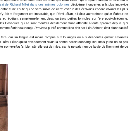
ssai de Richard Millet dans ces mêmes colonnes
décidément ouvertes à la plus impavide
ntre «une chute qui ne sera suivie de rien", est l'un des écrivains encore vivants les plus
 fait et l'argument est imparable, que Rémi Lélian, s'il était autre chose qu'un lécheur en
les et répétant sempiternellement deux ou trois petites formules sur l'ère post-chrétienne,
as les Cosaques qui se sont montrés décidément d'une affabilité à toute épreuve depuis qu'il
 l'homme écrit beaucoup),
Province
publié comme il se doit par Léo Scheer, était d'une facilité
qu'il ne fera, car sa langue est moins rompue aux louanges ou aux descentes qu'aux savantes
 Rémi Lélian qui si efficacement relaie la bonne parole consanguine, mais je ne doute pas
ble
conversion
(si bien sûr elle est de mise, car je ne sais rien de la vie de l'homme) de ce