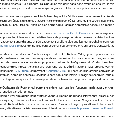
ême discrets : tout d'abord, j'ai plus d'une fois écrit dans cette revue et, ensuite, je fais
 à ce point peu sûr de son talent que la grande totalité de ses petits copains, qu'il saura
iots comme des slogans chez Léo Scheer, lequel lui a fait l'honneur de le mettre à la tête de
ollers se réduit-il au diamètre assez maigre d'un bidet où les amis du Roi ardent des lettres
ion, au beau titre de L'Infini on s'en serait douté, laquelle collection à son tour se réduit à
s à peine après la sortie de ces deux livres,
au menu du Cercle Cosaque
, ce raout organisé
bien posséder, à leur source, un hiérophante de prestige et même un meurtre théophanique
inité vaguement anarchisante et très vaguement droitiste dise dès les tout prochains jours tout
e sur ledit site
nous donne plusieurs occurrences de textes et d'entretiens consacrés au
 Messie, que dis-je là d'euphémistique et de sot ! : Richard Millet, ayant repris les armes
hard entend des voix divines qui lui disent qu'il est le plus grand écrivain français vivant
e rude désert de ses ancêtres prophètes, qu'il est le Préfigurateur du Christ. Il est bien
contraindre le Preux Richard à dire, pour une fois, la vérité. Passons. Mes propres voix en
ont un mort,
Guy Dupré
, et un vivant,
Christian Guillet
, qui sont les plus grands écrivains de
rables, celles de son zélé Serviteur le sont beaucoup moins : il s'agit de recouvrir Paris et
éologico-politiques et la consomption d'une nation autrefois grande qui persiste à ne pas
re-Guillaume de Roux et qui portent le même nom que leur fondateur, mais aussi, et c'est
ons fondées par Léo Scheer.
e porte à vrai dire aucun nom d'intérêt vague ou même de lignage intéressant, puisque bon
mi lesquels, ô étonnement, nous retrouvons les habituels Romaric Sangars dont Léo Scheer
e de Richard Millet, ou encore une certaine Paulina Dalmayer qui a dit tout le bien qu'elle
ui aussi, décidément, a été unanime avec lui-même pour
saluer le premier roman de Romaric
ous apprenons avec une réelle surprise que Rémi Lélian, qui n'a pas manqué de dire tout le