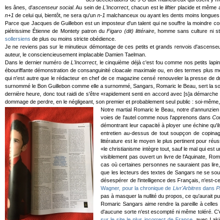
les ânes, d'
ascenseur social
. Au sein de
L'Incorrect
, chacun est le
liftier
placide et même a
n+1
de celui qui, bientôt, ne sera qu'un
n-1
malchanceux ou ayant les dents moins longues
Parce que Jacques de Guillebon est un imposteur d'un talent qui ne souffre la moindre co
piétrissime Étienne de Montety patron du
Figaro (dit) littéraire
, homme sans culture ni st
sollersiens
de plus ou moins stricte obédience.
Je ne reviens pas sur le minutieux démontage de ces petits et grands renvois d'ascenseur pro
auteur, le consciencieusement implacable Damien Taelman.
Dans le dernier numéro de
L'Incorrect
, le cinquième déjà c'est fou comme nos petits lapi
ébouriffante démonstration de consanguinité cloacale maximale ou, en des termes plus mesu
qui n'est autre que le rédacteur en chef de ce magazine censé renouveler la presse de dr
surnommé le Bon Guillebon comme elle a surnommé, Sangars, Romaric le Beau, sert la soupe à
dernière heure, donc tout raidi de s'être «rapidement senti en accord avec [s]a démarche li
dommage de perdre, en le négligeant, son premier et probablement seul public : soi-même,
Notre martial Romaric le Beau, notre d'annunzien S
voies de l'autel comme nous l'apprenons dans
Co
démontrant leur capacité à ployer une échine qu'i
entretien au-dessus de tout soupçon de copinage
littérature est le moyen le plus pertinent pour ré
«le christianisme intègre tout, sauf le mal qui es
visiblement pas ouvert un livre de l'Aquinate, Rom
cas où certaines personnes ne sauraient pas lire
que les lecteurs des textes de Sangars ne se souc
désespérer de l'intelligence des Français, n'est-c
Wagner, pour la chronique de
Livr'Arbitres
dans
P
pas à masquer la nullité du propos, ce qu'aurait p
Romaric Sangars aime rendre la pareille à celles 
d'aucune sorte n'est escompté ni même toléré. C'es
sur le site le plus incorrect de France
, avec Laki