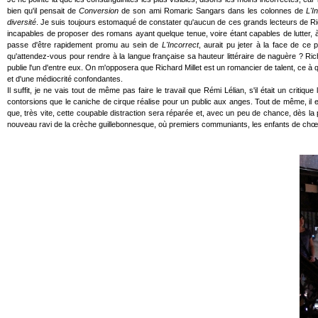
bien qu'il pensait de
Conversion
de son ami Romaric Sangars dans les colonnes de
L'I
diversité
. Je suis toujours estomaqué de constater qu'aucun de ces grands lecteurs de Richa
incapables de proposer des romans ayant quelque tenue, voire étant capables de lutter, à l
passe d'être rapidement promu au sein de
L'Incorrect
, aurait pu jeter à la face de ce 
qu'attendez-vous pour rendre à la langue française sa hauteur littéraire de naguère ? Richa
publie l'un d'entre eux. On m'opposera que Richard Millet est un romancier de talent, ce 
et d'une médiocrité confondantes.
Il suffit, je ne vais tout de même pas faire le travail que Rémi Lélian, s'il était un cri
contorsions que le caniche de cirque réalise pour un public aux anges. Tout de même, il 
que, très vite, cette coupable distraction sera réparée et, avec un peu de chance, dès la
nouveau ravi de la crèche guillebonnesque, où premiers communiants, les enfants de chœ