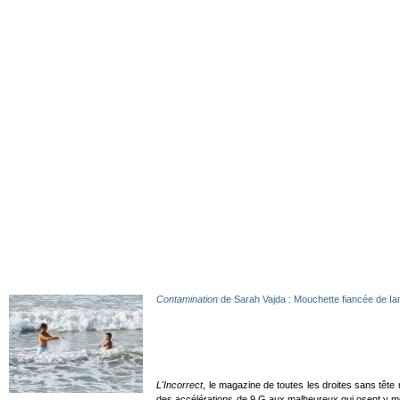
Contamination
de Sarah Vajda : Mouchette fiancée de Ia
L'Incorrect
, le magazine de toutes les droites sans tête
des accélérations de 9 G aux malheureux qui osent y mon