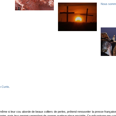
Nous somme
n Curtis
.
 même si leur cou aborde de beaux colliers de perles, prétend renouveler la presse française 
ter, mais leur permet cependant de gagner quelque place enviable. Ce mécanisme peu complexe