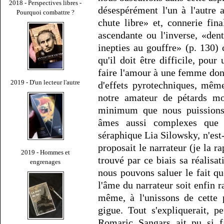
2018 - Perspectives libres -
désespérément l'un à l'autre a
Pourquoi combattre ?
chute libre» et, connerie fin
ascendante ou l'inverse, «de
inepties au gouffre» (p. 130)
qu'il doit être difficile, po
faire l'amour à une femme dont
2019 - D'un lecteur l'autre
d'effets pyrotechniques, même
notre amateur de pétards mou
minimum que nous puissions 
âmes aussi complexes que 
séraphique Lia Silowsky, n'est-
proposait le narrateur (je la rap
2019 - Hommes et
trouvé par ce biais sa réalisat
engrenages
nous pouvons saluer le fait qu
l'âme du narrateur soit enfin r
même, à l'unissons de cette p
gigue. Tout s'expliquerait, p
Romaric Sangars ait pu si f