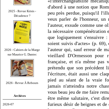
«l'interchangeabilité mécaniqu
d'abord à une notion que Roma
2025 - Revue Krisis -
peu près perdue, puisqu'il l'il
Décadence ?
veux parler de l'honneur, un
l'auteur, exsude comme une oli
la nécessaire compénétration e
que logiquement s'ensuivre : 
soient suivis d'actes» (p. 69)
l'auteur qui, sauf erreur de ma
2026 - Cahiers de la Marge
sur Maurice G. Dantec
vieillard D'Ormesson pour re
française, et n'a même pas v
prétendu que son précédent liv
l'écriture, était aussi une cl
pied au séant de la vraie fo
2026 - Revue À Rebours
jamais n'atteindra notre chas
vous beau jeu de me faire rema
Archives
être même salutaire, c'est di
furieux désir de beignes et de
2026-07