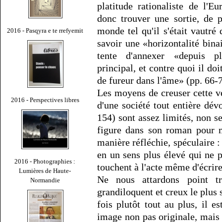
platitude rationaliste de l'E
donc trouver une sortie, de 
monde tel qu'il s'était vautré 
2016 - Pasqyra e te rrefyemit
savoir une «horizontalité bina
tente d'annexer «depuis p
principal, et contre quoi il doit
de fureur dans l'âme» (pp. 66-7
Les moyens de creuser cette ver
2016 - Perspectives libres
d'une société tout entière dévo
154) sont assez limités, non 
figure dans son roman pour m
manière réfléchie, spéculaire : 
en un sens plus élevé qui ne p
2016 - Photographies :
touchent à l'acte même d'écrire 
Lumières de Haute-
Ne nous attardons point tr
Normandie
grandiloquent et creux le plus
fois plutôt tout au plus, il 
image non pas originale, mais 