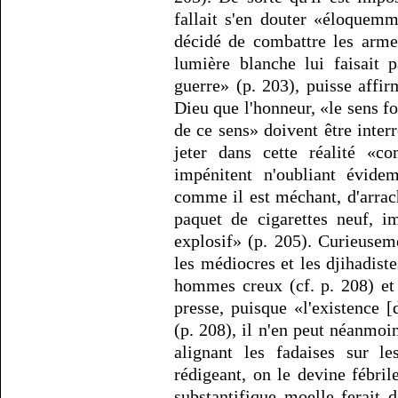
fallait s'en douter «éloquemm
décidé de combattre les arme
lumière blanche lui faisait p
guerre» (p. 203), puisse affi
Dieu que l'honneur, «le sens f
de ce sens» doivent être interr
jeter dans cette réalité «c
impénitent n'oubliant évid
comme il est méchant, d'arrac
paquet de cigarettes neuf, i
explosif» (p. 205). Curieuse
les médiocres et les djihadiste
hommes creux (cf. p. 208) et
presse, puisque «l'existence
(p. 208), il n'en peut néanmoins
alignant les fadaises sur l
rédigeant, on le devine fébri
substantifique moelle ferait d