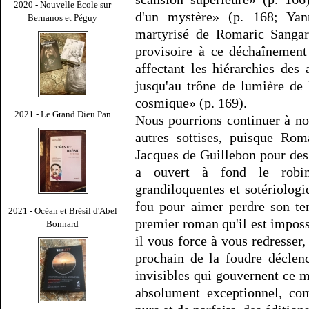
2020 - Nouvelle École sur
d'un mystère» (p. 168; Yan
Bernanos et Péguy
martyrisé de Romaric Sangars
provisoire à ce déchaînement
affectant les hiérarchies des
jusqu'au trône de lumière de 
cosmique» (p. 169).
2021 - Le Grand Dieu Pan
Nous pourrions continuer à n
autres sottises, puisque Rom
Jacques de Guillebon pour de
a ouvert à fond le robin
grandiloquentes et sotériologi
fou pour aimer perdre son t
2021 - Océan et Brésil d'Abel
premier roman qu'il est imposs
Bonnard
il vous force à vous redresser,
prochain de la foudre déclen
invisibles qui gouvernent ce 
absolument exceptionnel, co