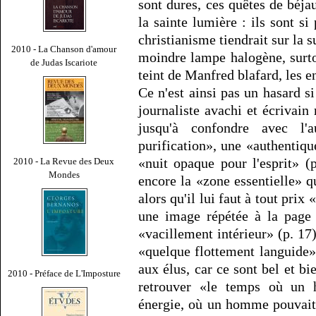
sont dures, ces quêtes de béj
la sainte lumière : ils sont s
christianisme tiendrait sur la s
2010 - La Chanson d'amour
moindre lampe halogène, surtou
de Judas Iscariote
teint de Manfred blafard, les e
Ce n'est ainsi pas un hasard si
journaliste avachi et écrivain
jusqu'à confondre avec l'a
purification», une «authentiqu
«nuit opaque pour l'esprit» (
2010 - La Revue des Deux
Mondes
encore la «zone essentielle» qu
alors qu'il lui faut à tout pri
une image répétée à la page 
«vacillement intérieur» (p. 17)
«quelque flottement languide» 
aux élus, car ce sont bel et bi
2010 - Préface de L'Imposture
retrouver «le temps où un 
énergie, où un homme pouvait