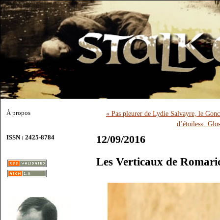
À propos
« Pas pleurer de Lydie Salvayre, le Gonc
d’étoiles». Glo
12/09/2016
ISSN : 2425-8784
Les Verticaux de Romari