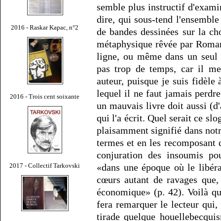
semble plus instructif d'exami
dire, qui sous-tend l'ensemble
2016 - Raskar Kapac, n°2
de bandes dessinées sur la ch
métaphysique rêvée par Romar
ligne, ou même dans un seul
pas trop de temps, car il me
auteur, puisque je suis fidèle 
lequel il ne faut jamais perdr
2016 - Trois cent soixante
un mauvais livre doit aussi (d
qui l'a écrit. Quel serait ce sl
plaisamment signifié dans notr
termes et en les recomposant de
conjuration des insoumis pou
«dans une époque où le libér
2017 - Collectif Tarkovski
cœurs autant de ravages que, 
économique» (p. 42). Voilà q
fera remarquer le lecteur qui, 
tirade quelque houellebecqui