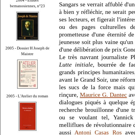
2004 - Études
Sangars se verrait affublé d'u
bernanosiennes, n°23
à bien y réfléchir, ne serait 
ses lecteurs, et figerait l'inté
ou des pages culturelles 
prometteuse d'une éternité de 
jeunesse soit plus vaine qu'un 
2005 - Dossier H Joseph de
d'une délibération de prix Gon
Maistre
Le très navrant journaliste 
Lutte initiale
, bourrée de fa
grands principes humanitaire
avant le Grand Soir, une réfor
les sucs de la force mais qu
rinçure,
Maurice G. Dantec
ave
2005 - L'Atelier du roman
dialogues piqués à quelque ép
recherche brouillonne d'une t
ou se voulant tel, Yannick
melliflues de révolutionnaire
aussi
Antoni Casas Ros
avec