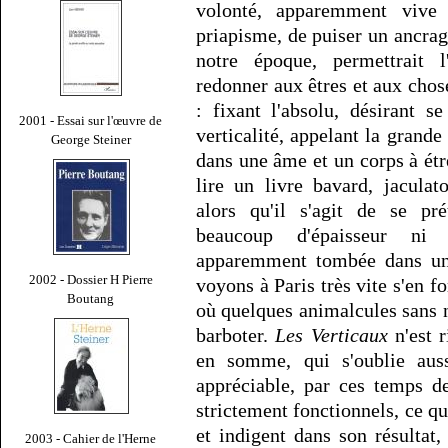
volonté, apparemment viv
priapisme, de puiser un ancrag
notre époque, permettrait l
redonner aux êtres et aux chos
: fixant l'absolu, désirant 
2001 - Essai sur l'œuvre de
verticalité, appelant la grande
George Steiner
dans une âme et un corps à ét
lire un livre bavard, jaculat
alors qu'il s'agit de se pr
beaucoup d'épaisseur ni 
apparemment tombée dans un
2002 - Dossier H Pierre
voyons à Paris très vite s'en f
Boutang
où quelques animalcules sans 
barboter.
Les Verticaux
n'est r
en somme, qui s'oublie auss
appréciable, par ces temps d
strictement fonctionnels, ce 
et indigent dans son résultat,
2003 - Cahier de l'Herne