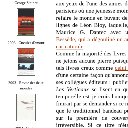
aux yeux de l'une des amies de
George Steiner
parisiens où une jeunesse moin
refaire le monde en buvant des
lignes de Léon Bloy, laquelle
Maurice G. Dantec avec 
Bessède, qui a dégouliné un a
2003 - Gueules d'amour
caricaturale
.
Comme la majorité des livres 
ne jetons aucune pierre puisqu'
tels livres creux comme
celui
d'une certaine façon qu'annon
ses collègues éditeurs : publie
2003 - Revue des deux
mondes
Les Verticaux
se lisent en qu
temporelle est je crois l'uniq
finirait par se demander si ce n'
que le traditionnel bandeau p
sur la première de couvert
irréversible. Si ce titre n'