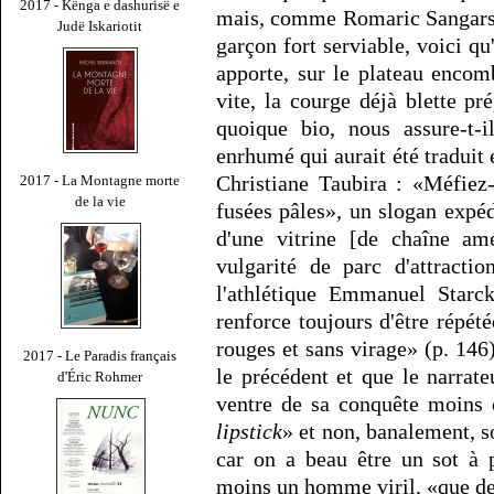
2017 - Kënga e dashurisë e
mais, comme Romaric Sangars 
Judë Iskariotit
garçon fort serviable, voici qu
apporte, sur le plateau encom
vite, la courge déjà blette pr
quoique bio, nous assure-t-
enrhumé qui aurait été traduit
Christiane Taubira : «Méfiez
2017 - La Montagne morte
de la vie
fusées pâles», un slogan expéd
d'une vitrine [de chaîne am
vulgarité de parc d'attractio
l'athlétique Emmanuel Starck
renforce toujours d'être répé
rouges et sans virage» (p. 146
2017 - Le Paradis français
le précédent et que le narrate
d'Éric Rohmer
ventre de sa conquête moins
lipstick
» et non, banalement, s
car on a beau être un sot à p
moins un homme viril, «que de 