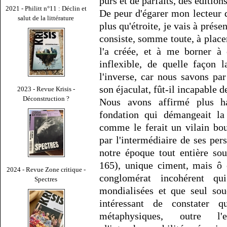
purs et de parfaits, des édition
2021 - Philitt n°11 : Déclin et
De peur d'égarer mon lecteur d
salut de la littérature
plus qu'étroite, je vais à prése
consiste, somme toute, à placer
l'a créée, et à me borner à 
inflexible, de quelle façon 
l'inverse, car nous savons par
son éjaculat, fût-il incapable d
2023 - Revue Krisis -
Déconstruction ?
Nous avons affirmé plus hau
fondation qui démangeait l
comme le ferait un vilain bou
par l'intermédiaire de ses per
notre époque tout entière sou
165), unique ciment, mais ô 
2024 - Revue Zone critique -
conglomérat incohérent q
Spectres
mondialisées et que seul sou
intéressant de constater 
métaphysiques, outre l'