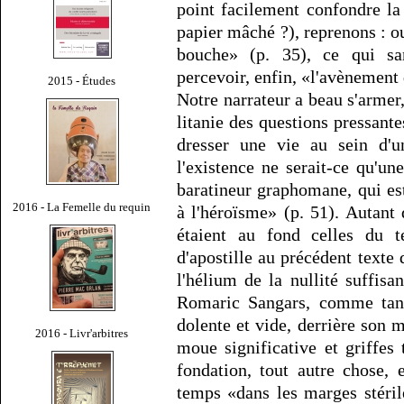
point facilement confondre la
papier mâché ?), reprenons : ou
bouche» (p. 35), ce qui s
percevoir, enfin, «l'avènement 
2015 - Études
Notre narrateur a beau s'armer
litanie des questions pressante
dresser une vie au sein d'
l'existence ne serait-ce qu'u
baratineur graphomane, qui est
2016 - La Femelle du requin
à l'héroïsme» (p. 51). Autant
étaient au fond celles du t
d'apostille au précédent texte
l'hélium de la nullité suffis
Romaric Sangars, comme tant 
dolente et vide, derrière son 
2016 - Livr'arbitres
moue significative et griffes t
fondation, tout autre chose,
temps «dans les marges stéril