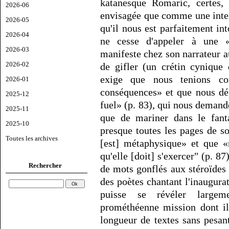
katanesque Romaric, certes, 
2026-06
envisagée que comme une inter
2026-05
qu'il nous est parfaitement in
2026-04
ne cesse d'appeler à une «r
2026-03
manifeste chez son narrateur a
2026-02
de gifler (un crétin cynique
exige que nous tenions c
2026-01
conséquences» et que nous dé
2025-12
fuel» (p. 83), qui nous demand
2025-11
que de mariner dans le fanta
2025-10
presque toutes les pages de s
Toutes les archives
[est] métaphysique» et que «
qu'elle [doit] s'exercer" (p. 87
Rechercher
de mots gonflés aux stéroïdes 
des poètes chantant l'inaugura
puisse se révéler largem
prométhéenne mission dont il 
longueur de textes sans pesa