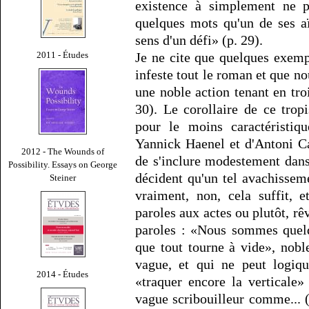
existence à simplement ne p
quelques mots qu'un de ses a
sens d'un défi» (p. 29).
Je ne cite que quelques exempl
2011 - Études
infeste tout le roman et que n
une noble action tenant en troi
30). Le corollaire de ce trop
pour le moins caractéristiq
Yannick Haenel et d'Antoni 
2012 - The Wounds of
de s'inclure modestement dans 
Possibility. Essays on George
décident qu'un tel avachissemen
Steiner
vraiment, non, cela suffit, 
paroles aux actes ou plutôt, rê
paroles : «Nous sommes quelq
que tout tourne à vide», nob
vague, et qui ne peut logiq
2014 - Études
«traquer encore la verticale»
vague scribouilleur comme... 