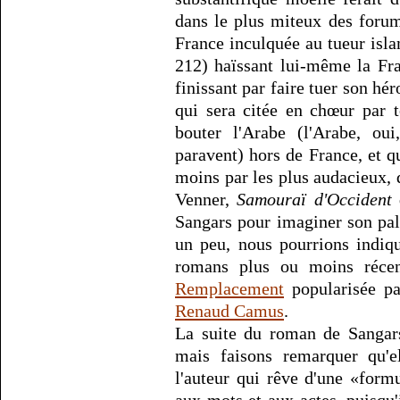
dans le plus miteux des forum
France inculquée au tueur isla
212) haïssant lui-même la Fra
finissant par faire tuer son h
qui sera citée en chœur par t
bouter l'Arabe (l'Arabe, oui
paravent) hors de France, et 
moins par les plus audacieux,
Venner,
Samouraï d'Occident
d
Sangars pour imaginer son pa
un peu, nous pourrions indi
romans plus ou moins réce
Remplacement
popularisée p
Renaud Camus
.
La suite du roman de Sangars
mais faisons remarquer qu'el
l'auteur qui rêve d'une «form
aux mots et aux actes, puisqu'i