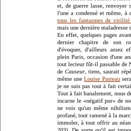
et, de guerre lasse, renvoyer
l'une a condensé et même, à 
tous les fantasmes de virilit
mais une dernière maladresse 
En effet, quelques pages ava
dernier chapitre de son r
d'évoquer, d'ailleurs assez e
plein Paris, occasion d'une an
tout lecteur fût-il passable d
de
Causeur
, tiens, saurait ré
même une
Louise Pasteau
sera
je ne suis pas tout à fait cer
Tout à fait banalement, nous d
incarne le «négatif pur» de no
ne vois qu'un même nihilism
profané, tout ramené à la marc
immoler, à tout offrir au néan
203). De sorte qu'il est impo