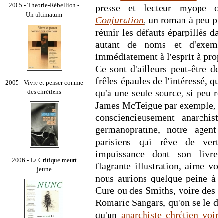
2005 - Théorie-Rébellion -
presse et lecteur myope 
Un ultimatum
Conjuration
, un roman à peu p
réunir les défauts éparpillés da
autant de noms et d'exem
immédiatement à l'esprit à pr
Ce sont d'ailleurs peut-être d
frêles épaules de l'intéressé, 
2005 - Vivre et penser comme
qu'à une seule source, si peu r
des chrétiens
James McTeigue par exemple, 
consciencieusement anarchis
germanopratine, notre agen
parisiens qui rêve de vert
impuissance dont son livre
2006 - La Critique meurt
flagrante illustration, aime v
jeune
nous aurions quelque peine à
Cure ou des Smiths, voire des
Romaric Sangars, qu'on se le dis
qu'un
anarchiste chrétien voir