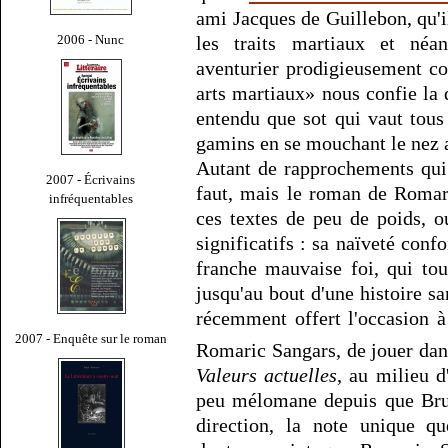
ami Jacques de Guillebon, qu'i
2006 - Nunc
les traits martiaux et néa
aventurier prodigieusement c
arts martiaux» nous confie la 
entendu que sot qui vaut tous
gamins en se mouchant le nez 
Autant de rapprochements qui n
2007 - Écrivains
faut, mais le roman de Romar
infréquentables
ces textes de peu de poids, 
significatifs : sa naïveté conf
franche mauvaise foi, qui tou
jusqu'au bout d'une histoire sa
récemment offert l'occasion 
2007 - Enquête sur le roman
Romaric Sangars, de jouer dan
Valeurs actuelles
, au milieu d
peu mélomane depuis que Brun
direction, la note unique q