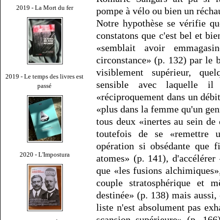
2019 - La Mort du fer
pompe à vélo ou bien un récha
Notre hypothèse se vérifie qu
constatons que c'est bel et bi
«semblait avoir emmagasin
circonstance» (p. 132) par le 
visiblement supérieur, quel
2019 - Le temps des livres est
sensible avec laquelle i
passé
«réciproquement dans un débit
«plus dans la femme qu'un genre
tous deux «inertes au sein de
toutefois de se «remettre 
opération si obsédante que f
2020 - L'Impostura
atomes» (p. 141), d'accélérer
que «les fusions alchimiques»
couple stratosphérique et m
destinée» (p. 138) mais aussi, 
liste n'est absolument pas ex
scansion supérieure» (p. 166