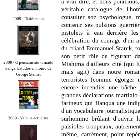
à vrai dire, et nous pourrions
véritable catalogue de l'ho
consulter son psychologue, m
2009 - Disidencias
contenir ses pulsions guerriè
pistolets à eau derrière les
célébration du courage d'un av
du criard Emmanuel Starck, to
son petit rôle de figurant
2009 - O pensamento tornado
Mishima d'ailleurs cité (qui l
dança. Estudos em torno de
mais agit) dans notre roma
George Steiner
terroristes (comme égorger u
encore incendier une bâche p
grandes déclarations martialo-
farineux qui flanqua une indi
d'un vocabulaire journalistiq
surhomme brûlant d'ouvrir l
2009 - Valeurs actuelles
paisibles troupeaux, autremen
même, carrément, point repér