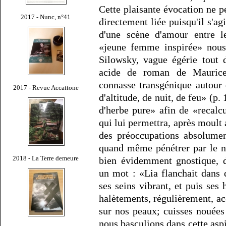
Cette plaisante évocation ne pe
2017 - Nunc, n°41
directement liée puisqu'il s'ag
d'une scène d'amour entre le
«jeune femme inspirée» nous 
Silowsky, vague égérie tout 
acide de roman de Maurice
connasse transgénique autour
2017 - Revue Accattone
d'altitude, de nuit, de feu» (p.
d'herbe pure» afin de «recalcu
qui lui permettra, après moult
des préoccupations absolumen
quand même pénétrer par le na
2018 - La Terre demeure
bien évidemment gnostique, d
un mot : «Lia flanchait dans 
ses seins vibrant, et puis ses
halètements, régulièrement, accé
sur nos peaux; cuisses nouées
nous basculions dans cette asp