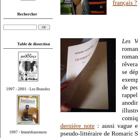
français ?
Rechercher
Les V
Table de dissection
roman
roma
rêvera
se dép
exempl
de peu
1997 - 2001 - Les Brandes
rappe
anodin
illust
comiq
dernière note
: aussi vague et
1997 - Immédiatement
pseudo-littéraire de Romaric 