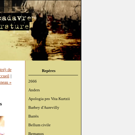
tré) de
Repères
ccueil
|
2666
nneau »
Anders
Apologia pro Vita Kurtzii
s
Barbey d'Aurevilly
Barrès
Bellum civile
Bernanos