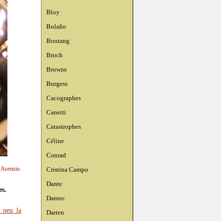
Bloy
Bolaño
Boutang
Broch
Browne
Burgess
Cacographes
Canetti
Catastrophes
Céline
Conrad
n Asensio.
Cristina Campo
Dante
es.
Dantec
n peu la
Darien