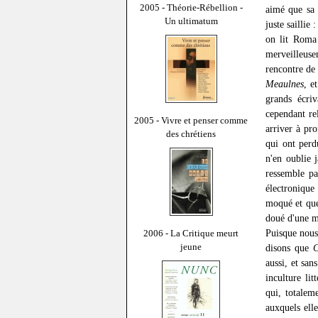
2005 - Théorie-Rébellion -
aimé que sa 
Un ultimatum
juste saillie
on lit Roma
merveilleus
rencontre de
Meaulnes
, e
grands écriv
cependant re
2005 - Vivre et penser comme
arriver à pro
des chrétiens
qui ont perd
n'en oublie 
ressemble pa
électronique
moqué et que
doué d'une 
Puisque nous
2006 - La Critique meurt
jeune
disons que
C
aussi, et san
inculture lit
qui, totalem
auxquels elle