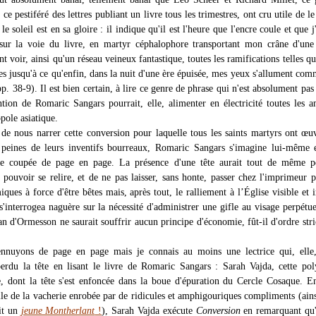
 ce pestiféré des lettres publiant un livre tous les trimestres, ont cru utile de le
 le soleil est en sa gloire : il indique qu'il est l'heure que l'encre coule et que 
sur la voie du livre, en martyr céphalophore transportant mon crâne d'une
ant voir, ainsi qu'un réseau veineux fantastique, toutes les ramifications telles qu
es jusqu'à ce qu'enfin, dans la nuit d'une ère épuisée, mes yeux s'allument co
. 38-9). Il est bien certain, à lire ce genre de phrase qui n'est absolument pas
ntion de Romaric Sangars pourrait, elle, alimenter en électricité toutes les 
pole asiatique.
de nous narrer cette conversion pour laquelle tous les saints martyrs ont œu
peines de leurs inventifs bourreaux, Romaric Sangars s'imagine lui-même e
ête coupée de page en page. La présence d'une tête aurait tout de même p
e pouvoir se relire, et de ne pas laisser, sans honte, passer chez l'imprimeur p
ques à force d'être bêtes mais, après tout, le ralliement à l’Église visible et i
s'interrogea naguère sur la nécessité d'administrer une gifle au visage perpétu
an d'Ormesson ne saurait souffrir aucun principe d'économie, fût-il d'ordre str
nnuyons de page en page mais je connais au moins une lectrice qui, elle,
rdu la tête en lisant le livre de Romaric Sangars : Sarah Vajda, cette po
, dont la tête s'est enfoncée dans la boue d'épuration du Cercle Cosaque. 
lle de la vacherie enrobée par de ridicules et amphigouriques compliments (ain
it un
jeune Montherlant
!
), Sarah Vajda exécute
Conversion
en remarquant qu'