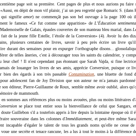
centième page soit sa première. Cent pages de plus et nous aurions pu faire 
 : «Aussi, en dépit de mon vif plaisir, j’ai un peu regretté que Romaric S. (dans
 qui signifie
amor
) ne commençât pas son bel ouvrage à la page 100 où il 
ement le fameux «Ce fut comme une apparition» de
L’Éducation sentimenta
 Mademoiselle de Galais, épaules couvertes de son manteau bleu marial, dans
L
t fait de la jeune fille Estelle, l’étoile de la Conversion» (4). Avoir lu des diz
ains, plusieurs centaines de livres, savoir à peu près écrire un livre qu'i
lire durant des semaines pour en expurger l'orthographe disons... glossolaliqu
férer de telles âneries, c'est à décourager tous les saints du calendrier, y comp
u leur chef ! Il n'est cependant pas étonnant que Sarah Vajda, si fine lectrice
jamais de louanger les livres de ses amis, apprécie
Conversion
, puisque ce liv
r bien des égards à son très passable
Contamination
, une bluette de fond d
 pour adolescent fan de Joy Division que son auteur ne m'a jamais pardonné
 son éditeur, Pierre-Guillaume de Roux, semble même avoir oublié, alors qu'o
mémoire de mammouth.
 en sommes aux références plus ou moins avouées, plus ou moins littéraires d'a
onversion
se place tout entier sous la bienveillance de celui que Sangars, e
s doute Guillebon s'il a toutefois appris à lire depuis la lointaine époque où il é
téraire souveraine dans les colonnes d'
Immédiatement
, et peut-être même Sar
ent incapable d'égaler le talent de tous les grands noms qu'elle ne cesse de 
 voue une secrète et tenace rancune, les a lus à tout le moins à la différence de