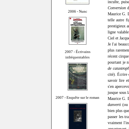
inculte, pui
Conversion
d
2006 - Nunc
Maurice G. Da
telle autre 
prestigieux a
ligne valabl
Ciel et Jacqu
Je l'ai beauc
plus rarement
2007 - Écrivains
récent cirqu
infréquentables
pourtant je 
de catastrop
cité). Écrire
savoir lire 
s'en apercevo
jusque sous l
2007 - Enquête sur le roman
Maurice G. D
danverti
(o
bien plus qu
passer les tr
vraiment l'i
appartenant 