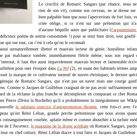
Le crucifix de Romaric Sangars (par chance, nous ne
rien de son vit), comme son cerveau, ne se dresse sur
bien palpable bien que nous l'apercevions de fort loin, ve
criée oblige, si ce n'est sur une prétention qui n'a
d'aucune béquille autre que publicitaire (
l'argumentair
 délicieux poème de sottise consommée !) pour se tenir bien droit, tout gonflé
ne qui ose tout, car c'est à cela qu'on le reconnaît.
 aussi surnaturellement illettré et mauvais lecteur de génie, bousilleur infat
ne par malchance tombée, immédiatement flétrie même, sous son regard 
d'internat, il faut être aussi impavidement mauvais lecteur et lamentable écri
uillebon pour oser évoquer dans
La Nef
(2), en usant des habituels termes amp
 sont la marque de ce cultivateur intensif de navets christiques, le dernier spé
sgénique de Romaric Sangars, qui n'est pas un navet mais une courge gonfl
ens. Comme si Jacques de Guillebon craignait de ne pas avoir suffisamment 
riard de la réclame la plus franche et décomplexée en comparant ce cher Roma
er Pierre (Drieu la Rochelle) qu'il a probablement lu intégralement sur Wikip
enouvelle
le salutaire exercice d'autopromotion éhontée
, cette fois-ci avec l'e
ipeau qu'est Rémi Lélian, grande perche prétentieuse que nous avons qua
 consanguinement courbée, aplatie même et comme abouchée à la turlute méd
pte de
L'Incorrect
,
le magazine de la droite acéphale
où Romaric Sangars, pardo
acteur en chef culture, Rémi Lélian diacre à tout faire et Jacques de Guillebon