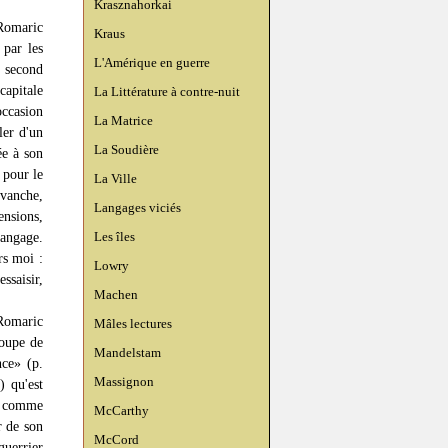
Krasznahorkai
Romaric
Kraus
 par les
L'Amérique en guerre
u second
capitale
La Littérature à contre-nuit
occasion
La Matrice
ler d'un
La Soudière
ée à son
 pour le
La Ville
evanche,
Langages viciés
ensions,
Les îles
langage.
rs moi :
Lowry
ssaisir,
Machen
 Romaric
Mâles lectures
roupe de
Mandelstam
nce» (p.
Massignon
) qu'est
s, comme
McCarthy
r de son
McCord
guerrier