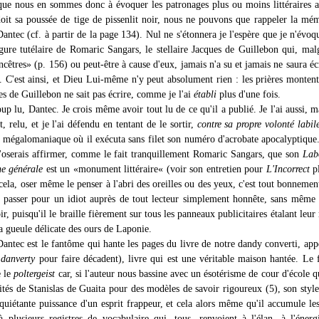
sque nous en sommes donc à évoquer les patronages plus ou moins littéraires 
oit sa poussée de tige de pissenlit noir, nous ne pouvons que rappeler la mé
ntec (cf. à partir de la page 134). Nul ne s'étonnera je l'espère que je n'évoq
figure tutélaire de Romaric Sangars, le stellaire Jacques de Guillebon qui, mal
ncêtres» (p. 156) ou peut-être à cause d'eux, jamais n'a su et jamais ne saura éc
e. C'est ainsi, et Dieu Lui-même n'y peut absolument rien : les prières montent
es de Guillebon ne sait pas écrire, comme je l'ai
établi
plus d'une fois.
oup lu, Dantec. Je crois même avoir tout lu de ce qu'il a publié. Je l'ai aussi, m
, relu, et je l'ai défendu en tentant de le sortir,
contre sa propre volonté labil
e mégalomaniaque où il exécuta sans filet son numéro d'acrobate apocalyptique
n'oserais affirmer, comme le fait tranquillement Romaric Sangars, que son
Lab
he générale
est un «monument littéraire« (voir son entretien pour
L'Incorrect
pl
 cela, oser même le penser à l'abri des oreilles ou des yeux, c'est tout bonnemen
et passer pour un idiot auprès de tout lecteur simplement honnête, sans même 
ir, puisqu'il le braille fièrement sur tous les panneaux publicitaires étalant leur
a gueule délicate des ours de Laponie.
antec est le fantôme qui hante les pages du livre de notre dandy converti, app
u
danverty
pour faire décadent), livre qui est une véritable maison hantée. Le
e le
poltergeist
car, si l'auteur nous bassine avec un ésotérisme de cour d'école qu
aités de Stanislas de Guaita pour des modèles de savoir rigoureux (5), son style
nquiétante puissance d'un esprit frappeur, et cela alors même qu'il accumule le
à plusieurs registres de vocabulaire qui, tous, renvoient à l'élan, à l'énerg