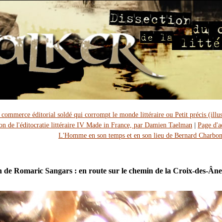
 commerce éditorial soldé qui corrompt le monde littéraire ou Petit précis (illus
n de l'éditocratie littéraire IV Made in France, par Damien Taelman
|
Page d'a
L'Homme en son temps et en son lieu de Bernard Charbo
 de Romaric Sangars : en route sur le chemin de la Croix-des-Âne