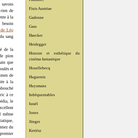
 savons
Finis Austriae
 rien de
nte à la
Gadenne
 besoin
Gass
e de Léo
Haecker
 du sang
Heidegger
ué de la
Histoire et esthétique du
de pion
cinéma fantastique
vain que
Houellebecq
oulés et
cimen de
Huguenin
ée à la
Huysmans
embouché
ric à ce
Infréquentables
édia, le
Israël
xcellent
Jones
nd même
iatique,
Jünger
nnez du
Kertész
 premier