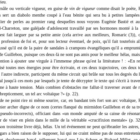
ieu.
mâle ou verticale vigueur, en guise de
vin de vigueur
comme disait le poète, 
 sert un diabolo menthe coupé à l'eau bénite qui sera bu à petites lampées
lier de perles au premier rang desquelles nous voyons Eugénie Bastié et a
-Charreton, une galéjade d'adolescent travaillé par ses hormones monté à la 
'est fait larguer par sa petite amie (cela arrive aux meilleurs, Romaric (3)), 
profession de foi et, pour son lecteur éventuel, de poix, qu'il fait toutefois al
ussé qu'il est de la paire de sandales à crampons évangéliques qu'il a emprunt
de Guillebon, puisque ces deux-là ne sont pas amis pour le meilleur hélas, mais
ention à ajouter une virgule à l'immense phrase qu'est la littérature ! : «En r
isé toutes mes énergies pour être écrivain, et ces deux trajectoires, ces deux t
, l'autre indirecte, participent du même circuit qui brûle sur tous les degrés du 
al jusqu'à ces mots par lesquels je tente de décrypter le texte qui s'écrit à trave
ne à haute tension. Mais combien d'obstacles me fallut-il traverser avant de re
repticement, un tel arc voltaïque ?» (p. 22).
 de ne point rire ni même sourire, car, en bandant très fort son arc voltaïque,
nier archer digne de ce nom (certes flanqué du mirmidon Guillebon et de sa t
s pseudo-incorrects), officiant dans «un monde amputé de sa caisse de résona
er de viser en plein dans le mille de la véritable «crucifixion mentale» (p. 32
 son troisième livre déjà, hélas. Un tel événement ne peut qu'ébranler les astre
ars a bien raison de le supposer, lui qui ne craint même pas de nous entreteni
out absolument banal, tellement banal que Léo Scheer et Richard Millet, ce 