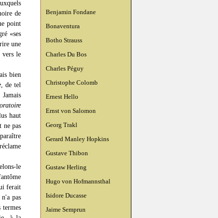
auxquels
Benjamin Fondane
moire de
ue point
Bonaventura
gré «ses
Botho Strauss
rire une
 vers le
Charles Du Bos
Charles Péguy
ais bien
Christophe Colomb
e
, de tel
. Jamais
Ernest Hello
oratoire
Ernst von Salomon
us haut
Georg Trakl
t ne pas
paraître
Gerard Manley Hopkins
 réclame
Gustave Thibon
elons-le
Gustaw Herling
 fantôme
Hugo von Hofmannsthal
i ferait
Isidore Ducasse
 n'a pas
s termes
Jaime Semprun
ie, à la