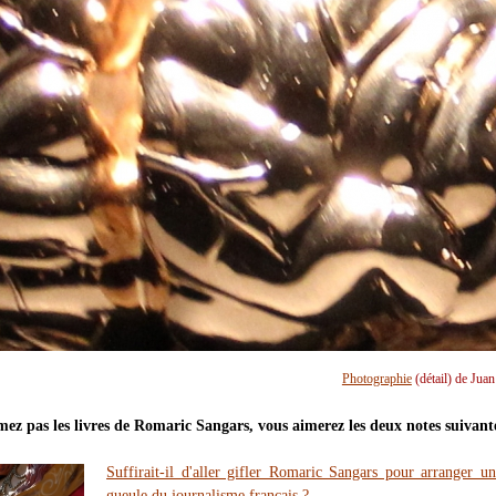
Photographie
(détail) de Jua
mez pas les livres de Romaric Sangars, vous aimerez les deux notes suivant
Suffirait-il d'aller gifler Romaric Sangars pour arranger u
gueule du journalisme français ?