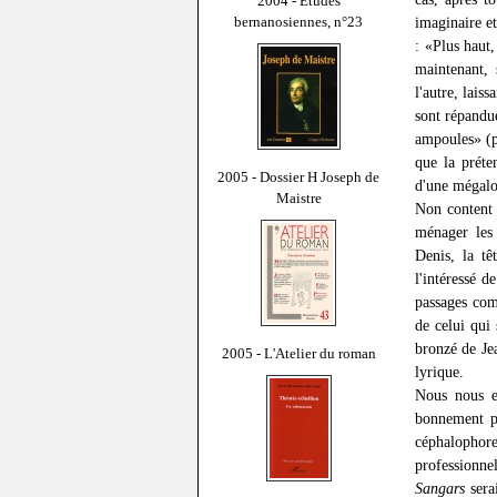
2004 - Études
bernanosiennes, n°23
imaginaire et
: «Plus haut,
maintenant, 
l'autre, laiss
sont répandu
ampoules» (pp
que la préte
2005 - Dossier H Joseph de
d'une mégalo
Maistre
Non content 
ménager les 
Denis, la t
l'intéressé d
passages comi
de celui qui 
bronzé de Je
2005 - L'Atelier du roman
lyrique.
Nous nous e
bonnement pe
céphalophore
professionne
Sangars
sera