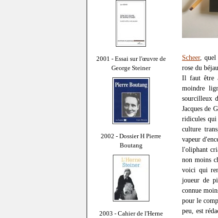
Scheer
, quel
2001 - Essai sur l'œuvre de
rose du béjau
George Steiner
Il faut être
moindre lig
sourcilleux 
Jacques de G
ridicules qui
culture tran
2002 - Dossier H Pierre
vapeur d'enc
Boutang
l'oliphant c
non moins ch
voici qui r
joueur de p
connue moins
pour le com
peu, est réd
2003 - Cahier de l'Herne