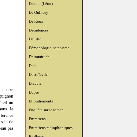
Daudet (Léon)
De Quincey
De Roux
Décadences
DeLillo
Démonologie, satanisme
Dhimmitude
Dick
Dostoïevski
Dracula
à quatre
Dupré
aquignon
Effondrements
d’œil un
nous le
Enquête sur le roman
fférence
Entretiens
essin de
Entretiens radiophoniques
veau pas
Faulkner