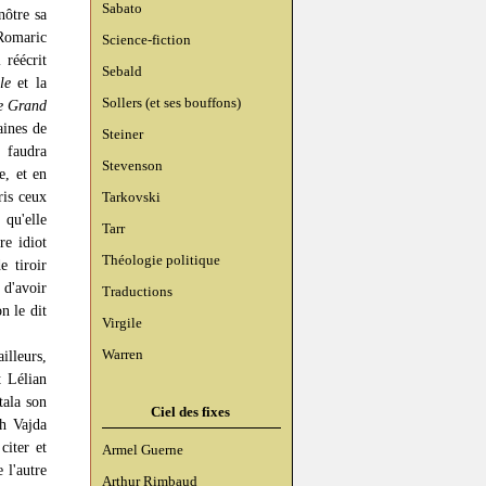
Sabato
nôtre sa
 Romaric
Science-fiction
réécrit
Sebald
le
et la
Sollers (et ses bouffons)
e Grand
aines de
Steiner
l faudra
Stevenson
e, et en
ris ceux
Tarkovski
 qu'elle
Tarr
re idiot
Théologie politique
e tiroir
 d'avoir
Traductions
n le dit
Virgile
Warren
illeurs,
t Lélian
tala son
Ciel des fixes
ah Vajda
citer et
Armel Guerne
 l'autre
Arthur Rimbaud