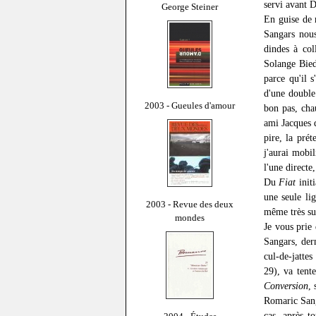
servi avant D
George Steiner
En guise de 
Sangars nous
dindes à col
Solange Bied
parce qu'il s
d'une double 
2003 - Gueules d'amour
bon pas, cha
ami Jacques 
pire, la prét
j'aurai mobil
l'une directe
Du
Fiat
initi
une seule lig
2003 - Revue des deux
même très sub
mondes
Je vous prie
Sangars, der
cul-de-jatte
29), va tent
Conversion
,
Romaric Sang
cas, après t