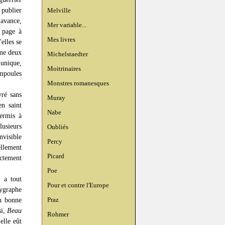
 publier
Melville
j'avance,
Mer variable...
 page à
Mes livres
'elles se
mme deux
Michelstaedter
 unique,
Moitrinaires
ampoules
Monstres romanesques
vré sans
Muray
n saint
Nabe
ermis à
lusieurs
Oubliés
nvisible
Percy
ellement
Picard
ictement
Poe
 a tout
Pour et contre l'Europe
lygraphe
Praz
En bonne
si,
Beau
Rohmer
elle eût