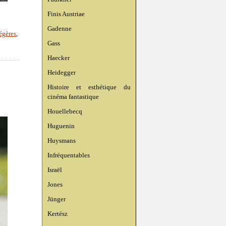
Finis Austriae
Gadenne
égères
,
Gass
Haecker
Heidegger
Histoire et esthétique du
cinéma fantastique
Houellebecq
Huguenin
Huysmans
Infréquentables
Israël
Jones
Jünger
Kertész