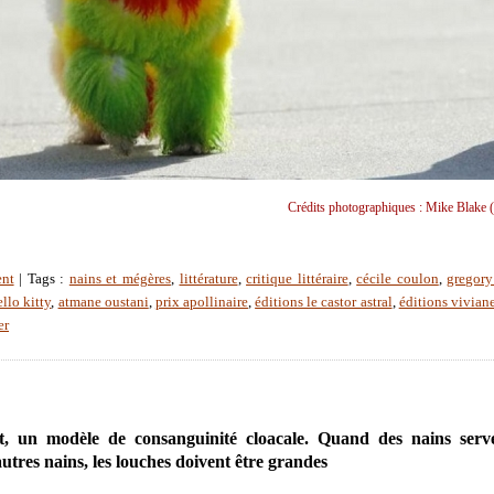
Crédits photographiques : Mike Blake (
ent
| Tags :
nains et mégères
,
littérature
,
critique littéraire
,
cécile coulon
,
gregor
ello kitty
,
atmane oustani
,
prix apollinaire
,
éditions le castor astral
,
éditions vivia
er
t, un modèle de consanguinité cloacale. Quand des nains serv
utres nains, les louches doivent être grandes