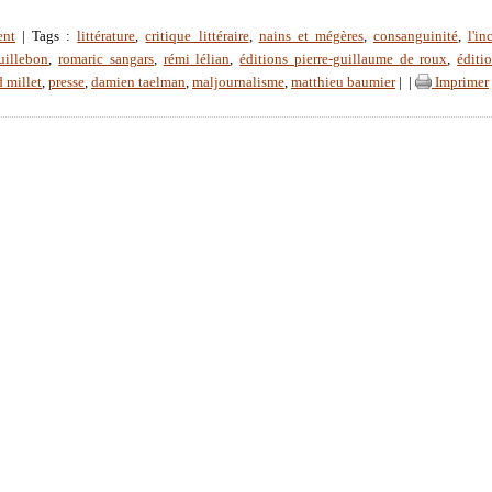
ent
| Tags :
littérature
,
critique littéraire
,
nains et mégères
,
consanguinité
,
l'in
uillebon
,
romaric sangars
,
rémi lélian
,
éditions pierre-guillaume de roux
,
éditi
d millet
,
presse
,
damien taelman
,
maljournalisme
,
matthieu baumier
|
|
Imprimer