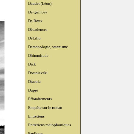
Daudet (Léon)
De Quincey
De Roux
Décadences
DeLillo
Démonologie, satanisme
Dhimmitude
Dick
Dostoïevski
Dracula
Dupré
Effondrements
Enquête sur le roman
Entretiens
Entretiens radiophoniques
Faulkner