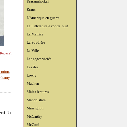
Krasznahorkai
Kraus
L'Amérique en guerre
La Littérature à contre-nuit
La Matrice
La Soudière
La Ville
Reuters).
Langages viciés
Les îles
y mion
,
Lowry
ne hamy
Machen
Mâles lectures
Mandelstam
Massignon
ent la
McCarthy
McCord