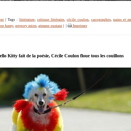
ent
| Tags :
littérature
,
critique littéraire
,
cécile coulon
,
cacographes
,
nains et m
iane hamy
,
gregory mion
,
atmane oustani
|
|
Imprimer
lo Kitty fait de la poésie, Cécile Coulon floue tous les couillons