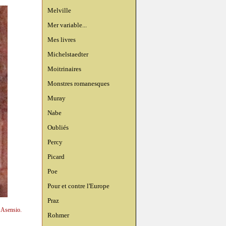
Melville
Mer variable...
Mes livres
Michelstaedter
Moitrinaires
Monstres romanesques
Muray
Nabe
Oubliés
Percy
Picard
Poe
Pour et contre l'Europe
Praz
n Asensio.
Rohmer