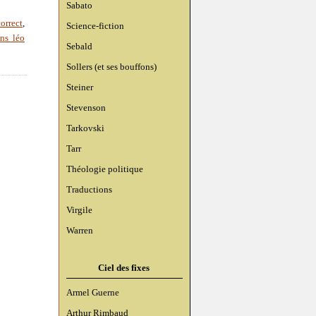
Sabato
correct
,
Science-fiction
ons léo
Sebald
Sollers (et ses bouffons)
Steiner
Stevenson
Tarkovski
Tarr
Théologie politique
Traductions
Virgile
Warren
Ciel des fixes
Armel Guerne
Arthur Rimbaud