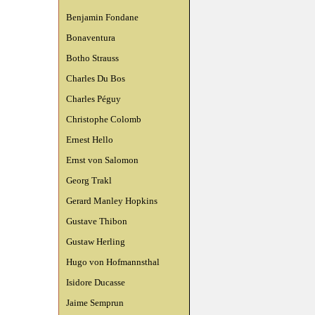
Benjamin Fondane
Bonaventura
Botho Strauss
Charles Du Bos
Charles Péguy
Christophe Colomb
Ernest Hello
Ernst von Salomon
Georg Trakl
Gerard Manley Hopkins
Gustave Thibon
Gustaw Herling
Hugo von Hofmannsthal
Isidore Ducasse
Jaime Semprun