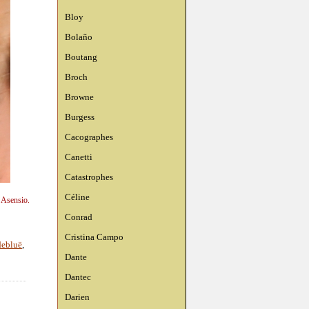
Bloy
Bolaño
Boutang
Broch
Browne
Burgess
Cacographes
Canetti
Catastrophes
Céline
n Asensio.
Conrad
Cristina Campo
debluë
,
Dante
Dantec
Darien