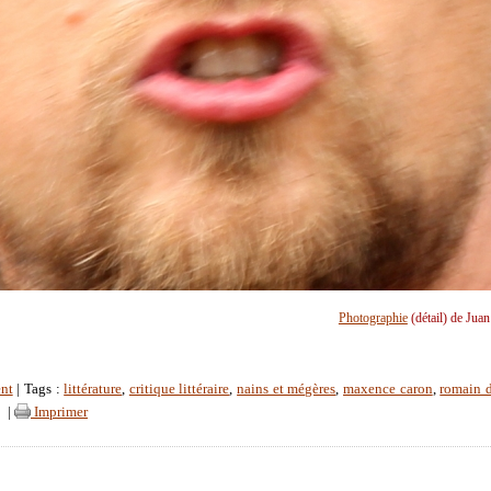
Photographie
(détail) de Jua
nt
| Tags :
littérature
,
critique littéraire
,
nains et mégères
,
maxence caron
,
romain 
|
|
Imprimer