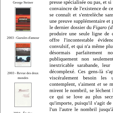
presse spécialisée ou pas, et s
George Steiner
convaincre de l'existence de c
se connaît et s'entrelèche sa
une preuve supplémentaire et 
le dernier dossier du
Figaro (di
produire une seule ligne de c
2003 - Gueules d'amour
offre l'incontestable évide
convulsif, et qui n'a même plu
désormais parfaitement no
publiquement non seulement
inextricable sarabande, leur
décomplexé. Ces gens-là s'ap
2003 - Revue des deux
viscéralement besoin les 
mondes
contemplent, s'aiment
et
se mé
mirent le nombril, se lèchent l
ce qui se love au plus sec
qu'importe, puisqu'il s'agit d
l'un l'autre le nombril jusqu'