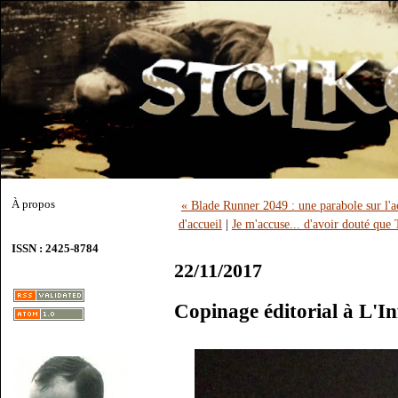
À propos
« Blade Runner 2049 : une parabole sur l'
d'accueil
|
Je m'accuse... d'avoir douté que
ISSN : 2425-8784
22/11/2017
Copinage éditorial à L'Inf