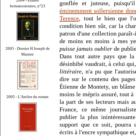
2004 - Études
gonflée et juteuse, puisqu'i
bernanosiennes, n°23
éminemment sollersienne donc 
Terence
, tout le bien que l'
condition bien sûr, car la char
patron d'une collection paraît-i
de moins en moins à mes yeux
puisse jamais oublier
de publie
2005 - Dossier H Joseph de
Maistre
Dans tout autre pays que la
désinhibé vaudrait, à celui qui,
littéraire
, n'a pu que l'autoris
dire sur le contenu des pages 
Étienne de Montety, un blâme 
moins le mépris assuré, tout à
2005 - L'Atelier du roman
la part de ses lecteurs mais a
France, ce même journalist
publier la plus inintéressan
support que ce soit, pourra 
écrits à l'encre sympathique e