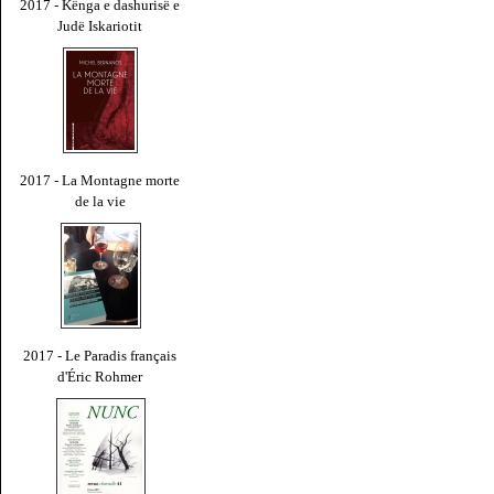
2017 - Kënga e dashurisë e
Judë Iskariotit
2017 - La Montagne morte
de la vie
2017 - Le Paradis français
d'Éric Rohmer