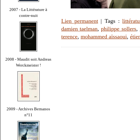
2007 - La Littérature à
contre-nuit
Lien permanent
| Tags :
littérat
damien taelman
,
philippe sollers
,
terence
,
mohammed aïssaoui
,
étie
2008 - Maudit soit Andreas
Werckmeister !
2009 - Archives Bernanos
n°11