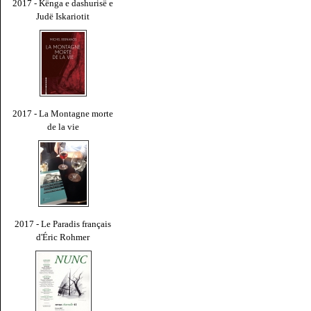
2017 - Kënga e dashurisë e
Judë Iskariotit
2017 - La Montagne morte
de la vie
2017 - Le Paradis français
d'Éric Rohmer