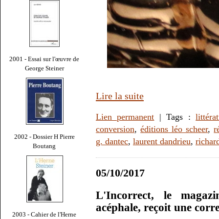
2001 - Essai sur l'œuvre de
George Steiner
Lire la suite
Lien permanent
| Tags :
littéra
conversion
,
éditions léo scheer
,
r
2002 - Dossier H Pierre
g. dantec
,
laurent dandrieu
,
richar
Boutang
05/10/2017
L'Incorrect, le magaz
acéphale, reçoit une corr
2003 - Cahier de l'Herne