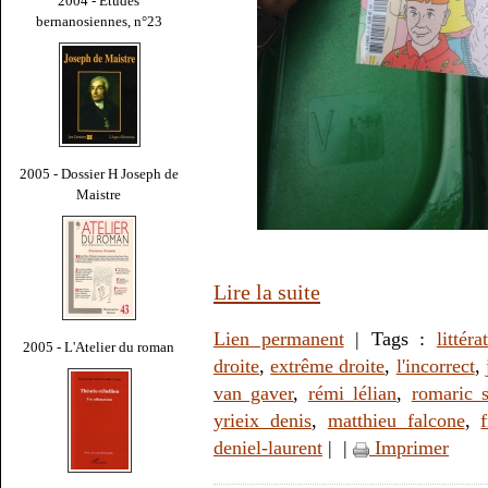
2004 - Études
bernanosiennes, n°23
2005 - Dossier H Joseph de
Maistre
Lire la suite
Lien permanent
| Tags :
littéra
2005 - L'Atelier du roman
droite
,
extrême droite
,
l'incorrect
,
van gaver
,
rémi lélian
,
romaric 
yrieix denis
,
matthieu falcone
,
deniel-laurent
|
|
Imprimer