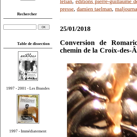
lélian
,
éditions pierre-guillaume d
presse
,
damien taelman
,
maljourna
Rechercher
25/01/2018
Conversion de Romaric
Table de dissection
chemin de la Croix-des-
1997 - 2001 - Les Brandes
1997 - Immédiatement