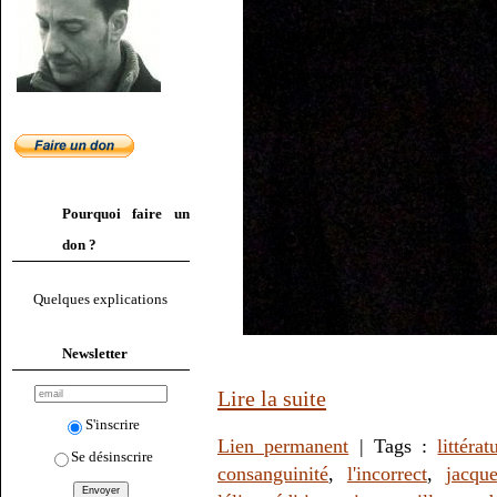
Pourquoi faire un
don ?
Quelques explications
Newsletter
Lire la suite
S'inscrire
Lien permanent
| Tags :
littérat
Se désinscrire
consanguinité
,
l'incorrect
,
jacqu