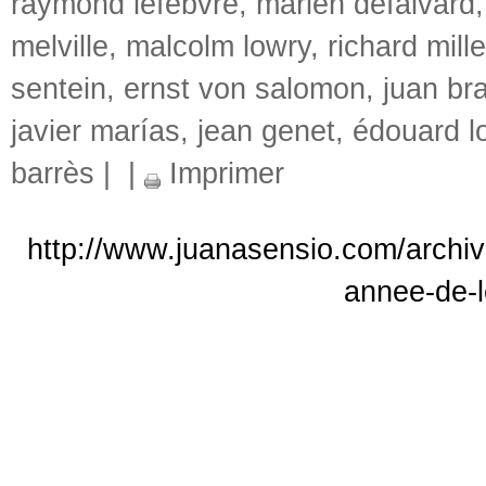
raymond lefebvre
,
marien defalvard
melville
,
malcolm lowry
,
richard mille
sentein
,
ernst von salomon
,
juan br
javier marías
,
jean genet
,
édouard l
barrès
|
|
Imprimer
http://www.juanasensio.com/archive
annee-de-l