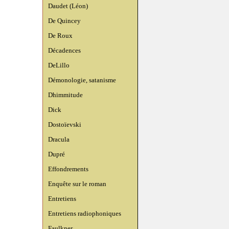
Daudet (Léon)
De Quincey
De Roux
Décadences
DeLillo
Démonologie, satanisme
Dhimmitude
Dick
Dostoïevski
Dracula
Dupré
Effondrements
Enquête sur le roman
Entretiens
Entretiens radiophoniques
Faulkner