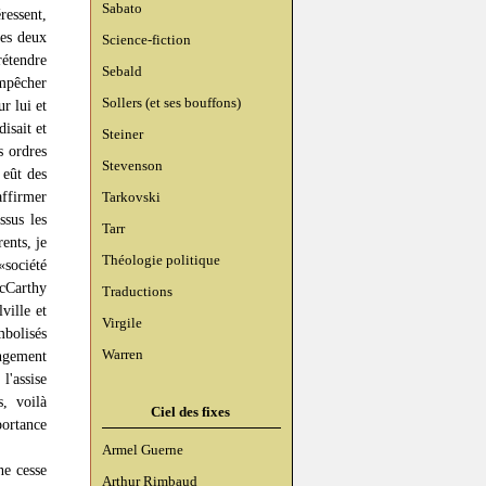
Sabato
ressent,
les deux
Science-fiction
rétendre
Sebald
mpêcher
Sollers (et ses bouffons)
r lui et
disait et
Steiner
s ordres
Stevenson
 eût des
affirmer
Tarkovski
ssus les
Tarr
ents, je
Théologie politique
«société
cCarthy
Traductions
ville et
Virgile
mbolisés
Warren
ngement
l'assise
s, voilà
Ciel des fixes
portance
Armel Guerne
ne cesse
Arthur Rimbaud