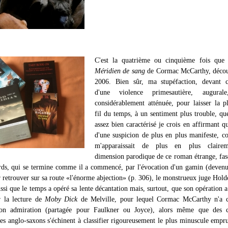
C'est la quatrième ou cinquième fois que j
Méridien de sang
de Cormac McCarthy, décou
2006. Bien sûr, ma stupéfaction, devant c
d'une violence primesautière, augurale
considérablement atténuée, pour laisser la p
fil du temps, à un sentiment plus trouble, que
assez bien caractérisé je crois en affirmant qu'
d'une suspicion de plus en plus manifeste, 
m'apparaissait de plus en plus claire
dimension parodique de ce roman étrange, fas
rds, qui se termine comme il a commencé, par l'évocation d'un gamin (deven
r retrouver sur sa route «l'énorme abjection» (p. 306), le monstrueux juge Hold
aussi que le temps a opéré sa lente décantation mais, surtout, que son opération a
r la lecture de
Moby Dick
de Melville, pour lequel Cormac McCarthy n'a c
son admiration (partagée pour Faulkner ou Joyce), alors même que des c
res anglo-saxons s'échinent à classifier rigoureusement le plus minuscule empru