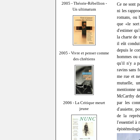
2005 - Théorie-Rébellion -
Ce ne sont pa
Un ultimatum
ni les rappr
romans, ou b
que «le sort
d'estimer qu'
la charte de s
il eût condui
depuis le co
2005 - Vivre et penser comme
hommes ou de
des chrétiens
qu'il n'y a 
ravins sans f
me rue et ne
mutuelle, u
mentionne un
McCarthy de 
par les con
2006 - La Critique meurt
jeune
d'assiette, p
de la représ
l'essentiel 
épistémologiq