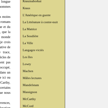
Krasznahorkai
t longue
s hommes
Kraus
L'Amérique en guerre
as moins
x romans
La Littérature à contre-nuit
ue et du
La Matrice
, que la
La Soudière
le monde
je crois
La Ville
tive de
Langages viciés
 trace,
Les îles
ècles de
ent pas
Lowry
occupé,
Machen
 dans un
le ici ou
Mâles lectures
cCarthy,
Mandelstam
certains
Massignon
que nous
McCarthy
rrences,
McCord
loration