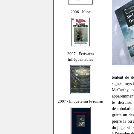
2006 - Nunc
2007 - Écrivains
infréquentables
tentent de d
signes myst
McCarthy, ce
apparemment 
2007 - Enquête sur le roman
le détruire
déambulations
gratta un des
pierre là où 
du juge, vit 
à l'étendue d