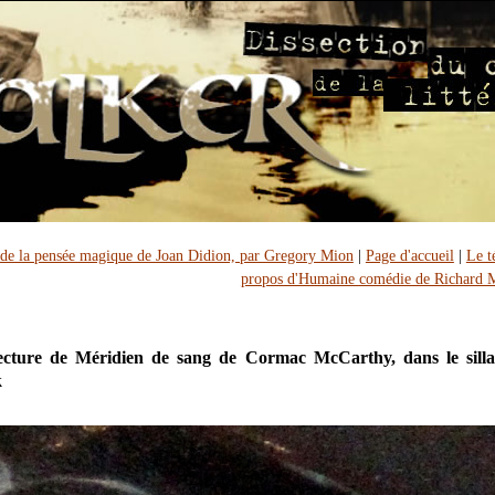
de la pensée magique de Joan Didion, par Gregory Mion
|
Page d'accueil
|
Le t
propos d'Humaine comédie de Richard M
lecture de Méridien de sang de Cormac McCarthy, dans le sill
k