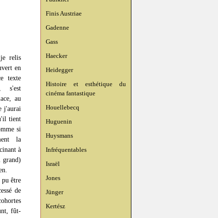
Finis Austriae
Gadenne
Gass
Haecker
e relis
vert en
Heidegger
e texte
Histoire et esthétique du
, s'est
cinéma fantastique
lace, au
Houellebecq
 j'aurai
il tient
Huguenin
comme si
Huysmans
ment la
cinant à
Infréquentables
u grand)
Israël
en.
Jones
 pu être
essé de
Jünger
ohortes
Kertész
nt, fût-