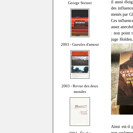
il aussi élo
George Steiner
des influenc
menés par Gl
Ces influence
assez anecdot
: non point t
juge Holden,
2003 - Gueules d'amour
2003 - Revue des deux
mondes
Ainsi est-il
non seuleme