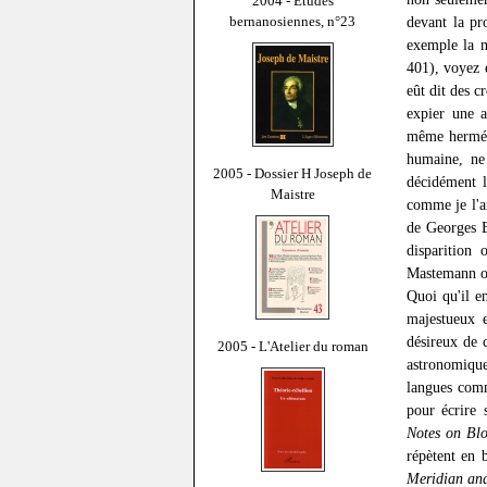
2004 - Études
bernanosiennes, n°23
devant la pr
exemple la m
401), voyez e
eût dit des c
expier une 
même herméti
humaine, ne
2005 - Dossier H Joseph de
décidément l
Maistre
comme je l'a
de Georges B
disparition
Mastemann o
Quoi qu'il en
majestueux e
désireux de 
2005 - L'Atelier du roman
astronomique,
langues comm
pour écrire 
Notes on Bl
répètent en 
Meridian an