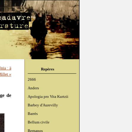
énia : à
Repères
illet »
2666
Anders
age de
Apologia pro Vita Kurtzii
Barbey d'Aurevilly
Barrès
Bellum civile
Bernanos