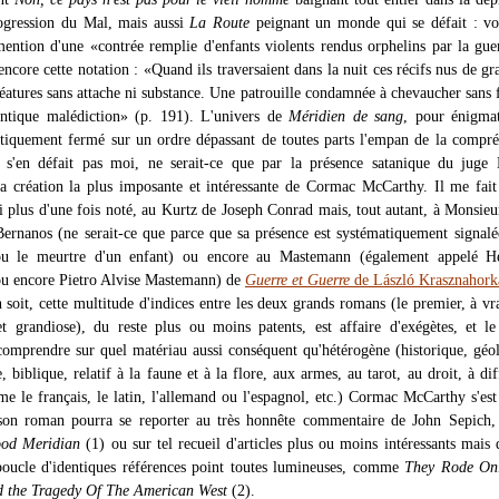
ogression du Mal, mais aussi
La Route
peignant un monde qui se défait : vo
ention d'une «contrée remplie d'enfants violents rendus orphelins par la gue
ncore cette notation : «Quand ils traversaient dans la nuit ces récifs nus de gr
réatures sans attache ni substance. Une patrouille condamnée à chevaucher sans 
antique malédiction» (p. 191). L'univers de
Méridien de sang
, pour énigma
quement fermé sur un ordre dépassant de toutes parts l'empan de la compré
 s'en défait pas moi, ne serait-ce que par la présence satanique du juge 
a création la plus imposante et intéressante de Cormac McCarthy. Il me fait
i plus d'une fois noté, au Kurtz de Joseph Conrad mais, tout autant, à Monsie
ernanos (ne serait-ce que parce que sa présence est systématiquement signalé
 ou le meurtre d'un enfant) ou encore au Mastemann (également appelé H
u encore Pietro Alvise Mastemann) de
Guerre et Guerre
de László Krasznahork
 soit, cette multitude d'indices entre les deux grands romans (le premier, à vra
t grandiose), du reste plus ou moins patents, est affaire d'exégètes, et le
comprendre sur quel matériau aussi conséquent qu'hétérogène (historique, géo
 biblique, relatif à la faune et à la flore, aux armes, au tarot, au droit, à dif
e le français, le latin, l'allemand ou l'espagnol, etc.) Cormac McCarthy s'es
son roman pourra se reporter au très honnête commentaire de John Sepich, 
ood Meridian
(1) ou sur tel recueil d'articles plus ou moins intéressants mais 
boucle d'identiques références point toutes lumineuses, comme
They Rode On
d the Tragedy Of The American West
(2).