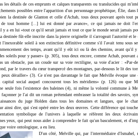
s les détails de ces emprunts et calques transparents ou translucides qui m'inté
ochements possibles entre l'apparition d'un personnage prophétique, Élie, dans 
ien la destinée de Glanton et celle d'Achab, tous deux pouvant après tout p
 de tout homme [...] lui est donné par avance», ce qui jamais ne doit l'e
il y a en lui «tout ce qu'il serait jamais et tout ce que le monde serait jamais pou
a destinée fût-elle inscrite dans la pierre originelle il s'arrogeait l'autorité et le 
t l'inexorable soleil à son extinction définitive comme s'il l'avait tenu sous se
mmencement des temps, avant qu'il y eût ici ou là des chemins, avant qu'il y
s soleils pour y passer» (p. 305), tous deux encore, comme Achab, pouvant 
pas un obstacle, pas un coude sur sa voie rectiligne, sa voie d'acier : «Par-de
ond, par le travers du cœur transpercé des montagnes, par-dessous le lit des torr
 peux dérailler» (3). Ce n'est pas davantage le fait que Melville évoque une 
n capital social auquel concourent tous les méridiens» (p. 126) ou que M
e seule fois l'existence des baleines (4), ni même la volonté commune à Mel
façonner je l'ai dit un roman prétendant embrasser la totalité des savoirs, sy
naissances du juge Holden dans tous les domaines et langues, que le cha
our ainsi dire, qui s'est opéré entre les deux œuvres. Cette différence qui touche 
entation symbolique de l'univers à laquelle se réfèrent les deux écrivain
à mes yeux, qui peut nous aider à comprendre le fait qu'un basculement, et d'im
ue voire ontologique, a eu lieu.
D'un côté, Melville qui, par l'intermédiaire d'Ismahel, 