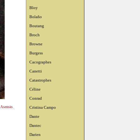
Bloy
Bolaño
Boutang
Broch
Browne
Burgess
Cacographes
Canetti
Catastrophes
Céline
Conrad
n Asensio.
Cristina Campo
Dante
Dantec
Darien