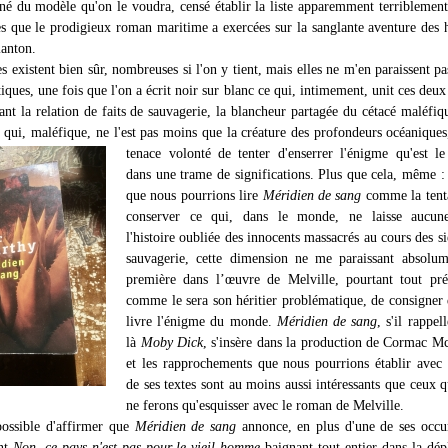
igné du modèle qu'on le voudra, censé établir la liste apparemment terriblemen
es que le prodigieux roman maritime a exercées sur la sanglante aventure de
anton.
s existent bien sûr, nombreuses si l'on y tient, mais elles ne m'en paraissent p
iques, une fois que l'on a écrit noir sur blanc ce qui, intimement, unit ces deu
ant la relation de faits de sauvagerie, la blancheur partagée du cétacé maléfiq
 qui, maléfique, ne l'est pas moins que la créature des profondeurs océaniques
tenace volonté de tenter d'enserrer l'énigme qu'est 
dans une trame de significations. Plus que cela, même : 
que nous pourrions lire
Méridien de sang
comme la tenta
conserver ce qui, dans le monde, ne laisse aucune
l'histoire oubliée des innocents massacrés au cours des si
sauvagerie, cette dimension ne me paraissant absolum
première dans l’œuvre de Melville, pourtant tout pré
comme le sera son héritier problématique, de consigner
livre l'énigme du monde.
Méridien de sang
, s'il rappel
là
Moby Dick
, s'insère dans la production de Cormac M
et les rapprochements que nous pourrions établir avec 
de ses textes sont au moins aussi intéressants que ceux 
ne ferons qu'esquisser avec le roman de Melville.
 possible d'affirmer que
Méridien de sang
annonce, en plus d'une de ses occu
nt
Non, ce pays n'est pas pour le vieil homme
baignant tout entier dans la dép