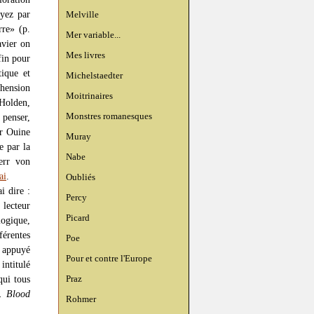
yez par
Melville
rre» (p.
Mer variable...
avier on
Mes livres
fin pour
tique et
Michelstaedter
hension
Moitrinaires
Holden,
Monstres romanesques
 penser,
ur Ouine
Muray
e par la
Nabe
err von
ai
.
Oubliés
i dire :
Percy
 lecteur
Picard
logique,
férentes
Poe
t appuyé
Pour et contre l'Europe
intitulé
Praz
qui tous
. Blood
Rohmer