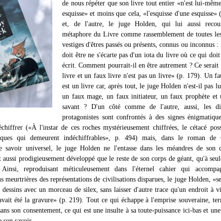
de nous répéter que son livre tout entier «n'est lui-mêm
esquisse» et moins que cela, «l'esquisse d'une esquisse» 
et, de l'autre, le juge Holden, qui lui aussi recou
métaphore du Livre comme rassemblement de toutes les
vestiges d'êtres passés ou présents, connus ou inconnus :
doit être ne s'écarte pas d'un iota du livre où ce qui doit 
écrit. Comment pourrait-il en être autrement ? Ce serait
livre et un faux livre n'est pas un livre» (p. 179). Un fa
est un livre car, après tout, le juge Holden n'est-il pas 
un faux mage, un faux initiateur, un faux prophète et
savant ? D'un côté comme de l'autre, aussi, les dif
protagonistes sont confrontés à des signes énigmatique
échiffrer («À l'instar de ces roches mystérieusement chiffrées, le cétacé pos
iques qui demeurent indéchiffrables», p. 494) mais, dans le roman de
 savoir universel, le juge Holden ne l'entasse dans les méandres de son c
aussi prodigieusement développé que le reste de son corps de géant, qu'à seul
. Ainsi, reproduisant méticuleusement dans l'éternel cahier qui accompa
 meurtrières des représentations de civilisations disparues, le juge Holden, «se
 dessins avec un morceau de silex, sans laisser d'autre trace qu'un endroit à vi
avait été la gravure» (p. 219). Tout ce qui échappe à l'emprise souveraine, terr
sans son consentement, ce qui est une insulte à sa toute-puissance ici-bas et une
e son savoir.