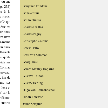
e qu'une
Benjamin Fondane
(p. 253)
rt à la
Bonaventura
 traces,
Botho Strauss
 «Ce qui
être est
Charles Du Bos
 un faux
Charles Péguy
ux livre
Christophe Colomb
lui-même
 un faux
Ernest Hello
férents
Ernst von Salomon
s qu'ils
Georg Trakl
sède ses
 Cormac
Gerard Manley Hopkins
erveau,
Gustave Thibon
e fin de
gne ses
Gustaw Herling
 leva et
Hugo von Hofmannsthal
f sur la
Isidore Ducasse
ifiante,
 entorse
Jaime Semprun