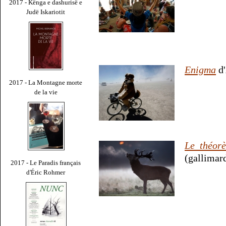
2017 - Kënga e dashurisë e
Judë Iskariotit
Enigma
d'
2017 - La Montagne morte
de la vie
Le théor
(gallimard
2017 - Le Paradis français
d'Éric Rohmer