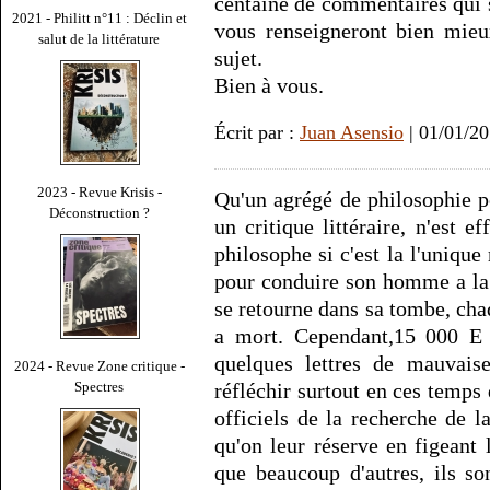
centaine de commentaires qui s
2021 - Philitt n°11 : Déclin et
vous renseigneront bien mieu
salut de la littérature
sujet.
Bien à vous.
Écrit par :
Juan Asensio
| 01/01/2
2023 - Revue Krisis -
Qu'un agrégé de philosophie po
Déconstruction ?
un critique littéraire, n'est e
philosophe si c'est la l'unique
pour conduire son homme a la 
se retourne dans sa tombe, ch
a mort. Cependant,15 000 E 
quelques lettres de mauvais
2024 - Revue Zone critique -
Spectres
réfléchir surtout en ces temps 
officiels de la recherche de l
qu'on leur réserve en figeant 
que beaucoup d'autres, ils son