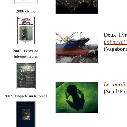
2006 - Nunc
Deux liv
universel
(Vagabond
2007 - Écrivains
infréquentables
Le gardi
(Seuil/Poi
2007 - Enquête sur le roman