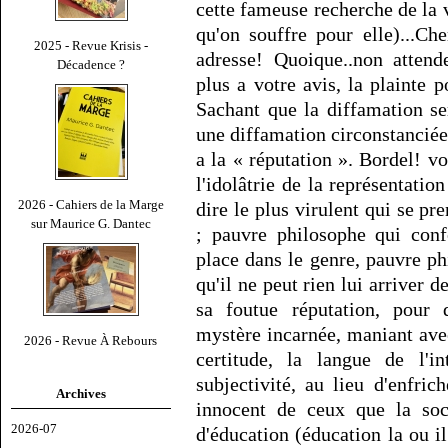
cette fameuse recherche de la v
qu'on souffre pour elle)...C
2025 - Revue Krisis -
adresse! Quoique..non attende
Décadence ?
plus a votre avis, la plainte 
Sachant que la diffamation ser
une diffamation circonstanciée, 
a la « réputation ». Bordel! vo
l'idolâtrie de la représentation
2026 - Cahiers de la Marge
dire le plus virulent qui se pr
sur Maurice G. Dantec
; pauvre philosophe qui con
place dans le genre, pauvre ph
qu'il ne peut rien lui arriver 
sa foutue réputation, pour
mystère incarnée, maniant avec
2026 - Revue À Rebours
certitude, la langue de l'in
subjectivité, au lieu d'enfric
Archives
innocent de ceux que la soc
2026-07
d'éducation (éducation la ou il