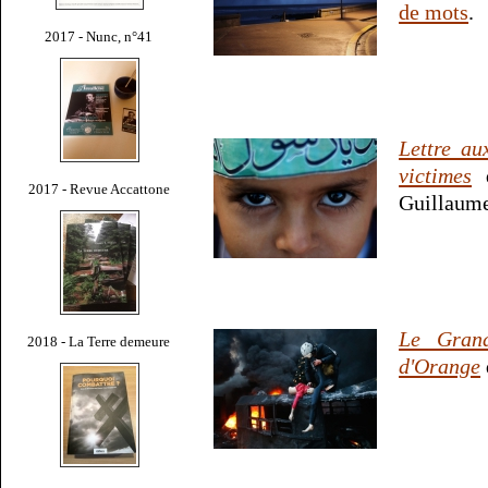
de mots
.
2017 - Nunc, n°41
Lettre au
victimes
d
2017 - Revue Accattone
Guillaume
Le Grand
2018 - La Terre demeure
d'Orange