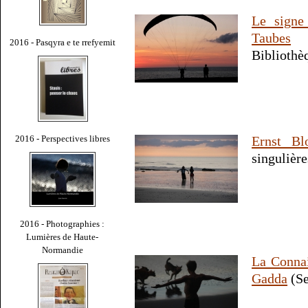
Le signe
Taubes
(R
2016 - Pasqyra e te rrefyemit
Bibliothè
2016 - Perspectives libres
Ernst Bl
singulière
2016 - Photographies :
Lumières de Haute-
Normandie
La Connai
Gadda
(Se