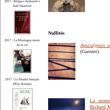
2017 - Kënga e dashurisë e
Judë Iskariotit
Nullités
2017 - La Montagne morte
Apocalypses 
de la vie
(Garnier).
2017 - Le Paradis français
d'Éric Rohmer
La monna
Richard M