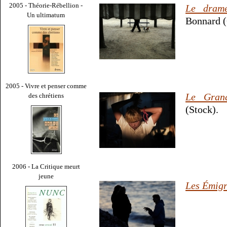
2005 - Théorie-Rébellion -
Le drame
Un ultimatum
Bonnard (
2005 - Vivre et penser comme
Le Grand
des chrétiens
(Stock).
2006 - La Critique meurt
jeune
Les Émigr