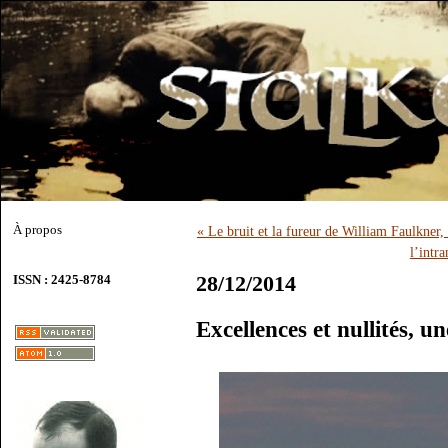
À propos
« Le bruit et la fureur de William Faulkner
l’intr
28/12/2014
ISSN : 2425-8784
Excellences et nullités, u