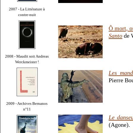
2007 - La Littérature à
contre-nuit
Ô mort, o
Santo
de W
2008 - Maudit soit Andreas
Werckmeister !
Les manda
Pierre Bo
2009 - Archives Bernanos
n°11
Le danseu
(Agone).