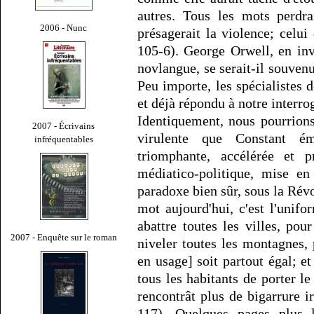
autres. Tous les mots perdra
2006 - Nunc
présagerait la violence; celui 
105-6). George Orwell, en inv
novlangue, se serait-il souve
Peu importe, les spécialistes 
et déjà répondu à notre interro
Identiquement, nous pourrions
2007 - Écrivains
virulente que Constant ém
infréquentables
triomphante, accélérée et p
médiatico-politique, mise en 
paradoxe bien sûr, sous la Révol
mot aujourd'hui, c'est l'unif
abattre toutes les villes, pou
2007 - Enquête sur le roman
niveler toutes les montagnes, 
en usage] soit partout égal; e
tous les habitants de porter 
rencontrât plus de bigarrure i
117). Quelques pages plus 