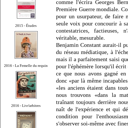
comme l'écrira Georges Bern
Première Guerre mondiale. Com
pour un usurpateur, de faire 
seule voix pour concourir à sa
2015 - Études
contestatrices, factieuses,
véritable, mesurable.
Benjamin Constant aurait-il p
du réseau médiatique, à l'éche
mais il a parfaitement saisi que
pour l'éphémère lorsqu'il écri
2016 - La Femelle du requin
ce que nous avons gagné en
donc «par là même incapables d
«les anciens étaient dans tou
nous trouvons «dans la matur
traînant toujours derrière nou
2016 - Livr'arbitres
naît de l'expérience et qui d
condition pour l'enthousias
s'observer soi-même avec fine