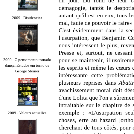
du jour. Du fond de leur cab
démagogie, tantôt le despoti
autant qu'il est en eux, tous l
2009 - Disidencias
mal, faute de pouvoir le faire» 
C'est évidemment dans la sec
l'usurpation, que Benjamin C
nous intéressent le plus, reven
Presse et, surtout, ne cessan
pour se maintenir, illusoirem
2009 - O pensamento tornado
dança. Estudos em torno de
les esprits et même les cœurs
George Steiner
intéressante cette probléma
plusieurs reprises dans
Abattr
avachissement moral doit dés
d'une Lolita que l'on a sûreme
intraitable sur le chapitre de
exemple : «L'usurpation seu
2009 - Valeurs actuelles
choses, erre au hazard [orth
cherchant de tous côtés, pour 