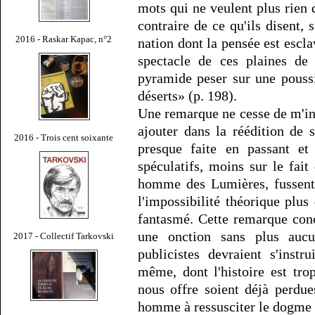
mots qui ne veulent plus rien d
contraire de ce qu'ils disent, 
2016 - Raskar Kapac, n°2
nation dont la pensée est esclav
spectacle de ces plaines de
pyramide peser sur une poussi
déserts» (p. 198).
Une remarque ne cesse de m'in
ajouter dans la réédition de 
2016 - Trois cent soixante
presque faite en passant et
spéculatifs, moins sur le fait
homme des Lumières, fussent-
l'impossibilité théorique plus
fantasmé. Cette remarque conc
une onction sans plus aucu
2017 - Collectif Tarkovski
publicistes devraient s'inst
même, dont l'histoire est tro
nous offre soient déjà perdue
homme à ressusciter le dogme du 