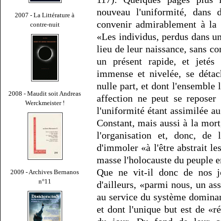
nouveau l'uniformité, dans d
2007 - La Littérature à
convenir admirablement à la 
contre-nuit
«Les individus, perdus dans un
lieu de leur naissance, sans co
un présent rapide, et jeté
immense et nivelée, se détach
nulle part, et dont l'ensemble 
2008 - Maudit soit Andreas
affection ne peut se reposer
Werckmeister !
l'uniformité étant assimilée
Constant, mais aussi à la mort,
l'organisation et, donc, de 
d'immoler «à l'être abstrait les
masse l'holocauste du peuple en
Que ne vit-il donc de nos jo
2009 - Archives Bernanos
n°11
d'ailleurs, «parmi nous, un as
au service du système dominan
et dont l'unique but est de «r