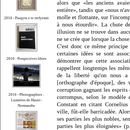
alors que «les anciens avaie
entière», tandis que «nous n'a
molle et flottante, sur l'incom
2016 - Pasqyra e te rrefyemit
à nous étourdir». La chute d
illusion ne se trouve dans au
ne se crée que lorsque la chose 
C'est donc ce même principe q
certaines idées se sont asso
2016 - Perspectives libres
démontrer que cette associat
rappellent longtemps les même
de la liberté qu'on nous a
[orthographe d'époque], des 
corruption gagnant les esprit
2016 - Photographies :
corrompus, selon le modèle d
Lumières de Haute-
Constant en citant Corneliu
Normandie
ville, fût-elle barricadée. Alo
ses parties les plus nobles, se
parties les plus éloignées» (