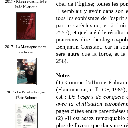
2017 - Kënga e dashurisë e
chef de l’Église; toutes les po
Judë Iskariotit
Il semblait y avoir dans son 
tous les sophismes de l'esprit
par le catéchisme, et à fini
2555), et quel a été le résulta
pourrions dire théologico-pol
Benjamin Constant, car la so
2017 - La Montagne morte
de la vie
sera autre que la force, et la 
256).
Notes
(1) Comme l'affirme Éphraïm
(Flammarion, coll. GF, 1986),
2017 - Le Paradis français
est :
De l'esprit de conquête 
d'Éric Rohmer
avec la civilisation européen
pages citées entre parenthèses 
(2) «Il est assez remarquable 
plus de faveur que dans une ré