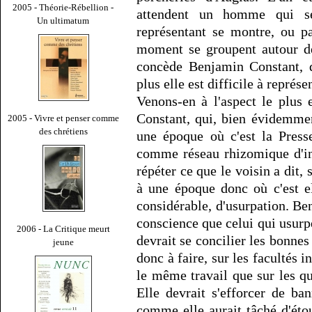
2005 - Théorie-Rébellion -
attendent un homme qui 
Un ultimatum
représentant se montre, ou pa
moment se groupent autour de
concède Benjamin Constant, q
plus elle est difficile à représe
Venons-en à l'aspect le plus 
Constant, qui, bien évidemmen
2005 - Vivre et penser comme
des chrétiens
une époque où c'est la Press
comme réseau rhizomique d'in
répéter ce que le voisin a dit, 
à une époque donc où c'est e
considérable, d'usurpation. Ben
conscience que celui qui usurpe
2006 - La Critique meurt
devrait se concilier les bonnes 
jeune
donc à faire, sur les facultés i
le même travail que sur les qu
Elle devrait s'efforcer de ban
comme elle aurait tâché d'éto