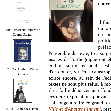
couve
Il fau
qui a 
2001 - Essai sur l'œuvre de
en po
George Steiner
polit
préfa
l'ensemble du texte, très soig
usages de l'orthographe ont é
édition, surtout en poche, es
2002 - Dossier H Pierre
d'en douter, vu l'état catastrop
Boutang
existe encore, au sein de l'édi
textes ne sont plus relus, à moi
il ne faille dénoncer un effon
ces deux explications pouvant d
J'ai songé à relire ce grand t
Ville
et d'
Abattre l'ennemi
, re
2003 - Cahier de l'Herne