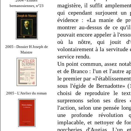
2004 - Études
magistère, il suffit amplemen
bernanosiennes, n°23
qui cependant surjouent un p
évidence : «La manie de pr
montrer au-dessus de ce qu'i
pouvait encore appeler à l'esso
où la nôtre, qui jouit d'u
2005 - Dossier H Joseph de
volontairement à la servitude 
Maistre
service rendu.
Un point commun, assez notabl
et de Branco : l'un et l'autre 
le premier par «l'établissemen
sous l'égide de Bernadotte» (1
choisi de reproduire le tex
2005 - L'Atelier du roman
surprenons selon ses dires
l'action, selon une pensée lo
une profonde révolution 
implacable, et nettoyer de fo
porcheries d'Augias. L'un e