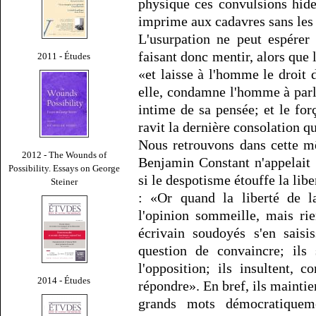
physique ces convulsions hideu
imprime aux cadavres sans les 
L'usurpation ne peut espérer
faisant donc mentir, alors que l
2011 - Études
«et laisse à l'homme le droit d
elle, condamne l'homme à parle
intime de sa pensée; et le for
ravit la dernière consolation q
Nous retrouvons dans cette m
2012 - The Wounds of
Benjamin Constant n'appelait
Possibility. Essays on George
si le despotisme étouffe la libe
Steiner
: «Or quand la liberté de l
l'opinion sommeille, mais ri
écrivain soudoyés s'en saisis
question de convaincre; ils
l'opposition; ils insultent, 
2014 - Études
répondre». En bref, ils maintien
grands mots démocratiquem