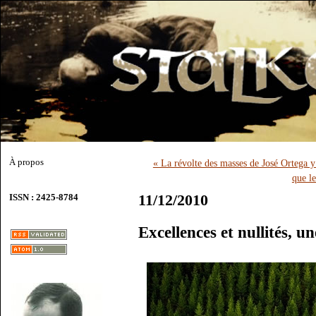
À propos
« La révolte des masses de José Ortega y
que le
11/12/2010
ISSN : 2425-8784
Excellences et nullités, u