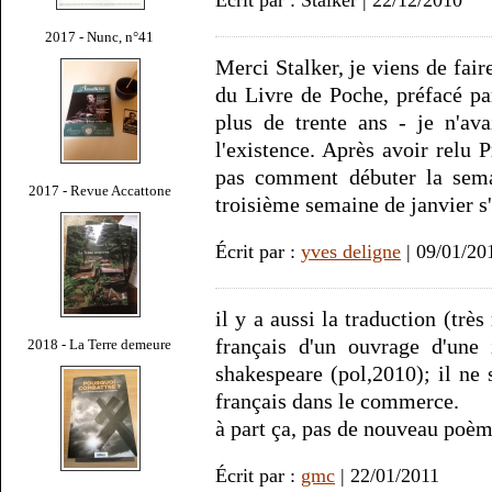
Écrit par : Stalker | 22/12/2010
2017 - Nunc, n°41
Merci Stalker, je viens de fair
du Livre de Poche, préfacé pa
plus de trente ans - je n'ava
l'existence. Après avoir relu 
pas comment débuter la sema
2017 - Revue Accattone
troisième semaine de janvier s
Écrit par :
yves deligne
| 09/01/20
il y a aussi la traduction (trè
français d'un ouvrage d'une i
2018 - La Terre demeure
shakespeare (pol,2010); il ne 
français dans le commerce.
à part ça, pas de nouveau poè
Écrit par :
gmc
| 22/01/2011