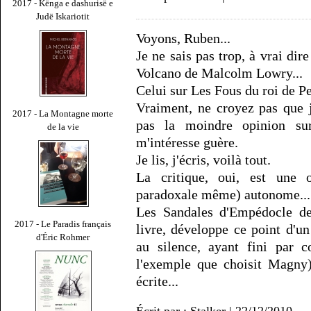
2017 - Kënga e dashurisë e
Judë Iskariotit
Voyons, Ruben...
Je ne sais pas trop, à vrai dir
Volcano de Malcolm Lowry...
Celui sur Les Fous du roi de P
Vraiment, ne croyez pas que j
2017 - La Montagne morte
pas la moindre opinion sur
de la vie
m'intéresse guère.
Je lis, j'écris, voilà tout.
La critique, oui, est une 
paradoxale même) autonome...
Les Sandales d'Empédocle d
2017 - Le Paradis français
livre, développe ce point d'un
d'Éric Rohmer
au silence, ayant fini par c
l'exemple que choisit Magny)
écrite...