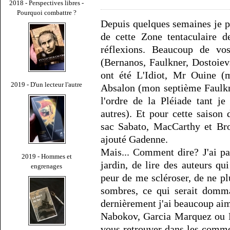
2018 - Perspectives libres -
Pourquoi combattre ?
Depuis quelques semaines je pi
de cette Zone tentaculaire d
réflexions. Beaucoup de v
(Bernanos, Faulkner, Dostoievs
ont été L'Idiot, Mr Ouine (
2019 - D'un lecteur l'autre
Absalon (mon septième Faulkne
l'ordre de la Pléiade tant je
autres). Et pour cette saison
sac Sabato, MacCarthy et Broc
ajouté Gadenne.
Mais... Comment dire? J'ai pa
2019 - Hommes et
jardin, de lire des auteurs qui
engrenages
peur de me scléroser, de ne pl
sombres, ce qui serait domm
dernièrement j'ai beaucoup aim
Nabokov, Garcia Marquez ou R
vous retrouver dans les comme