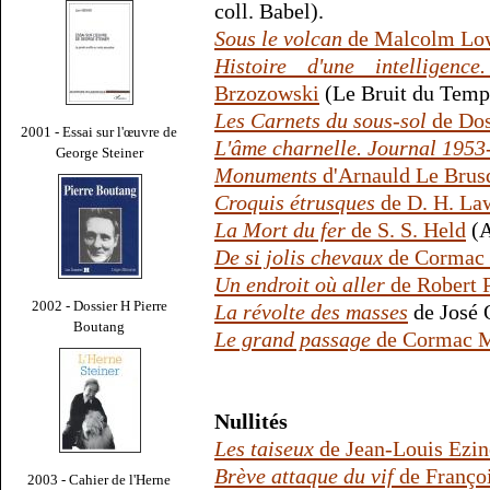
coll. Babel).
Sous le volcan
de Malcolm Lo
Histoire d'une intelligenc
Brzozowski
(Le Bruit du Temp
Les Carnets du sous-sol
de Dos
2001 - Essai sur l'œuvre de
L'âme charnelle. Journal 1953
George Steiner
Monuments
d'Arnauld Le Brus
Croquis étrusques
de D. H. La
La Mort du fer
de S. S. Held
(A
De si jolis chevaux
de Cormac
Un endroit où aller
de Robert 
2002 - Dossier H Pierre
La révolte des masses
de José O
Boutang
Le grand passage
de Cormac 
Nullités
Les taiseux
de Jean-Louis Ezin
Brève attaque du vif
de Franço
2003 - Cahier de l'Herne