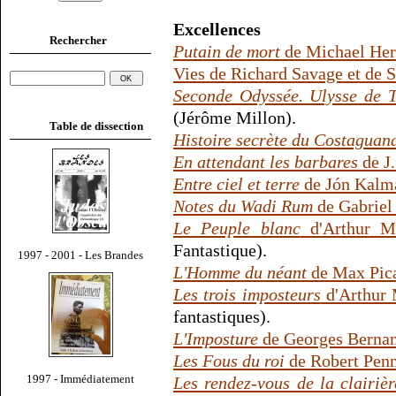
Excellences
Rechercher
Putain de mort
de Michael Her
Vies de Richard Savage et de 
Seconde Odyssée. Ulysse de 
(Jérôme Millon).
Table de dissection
Histoire secrète du Costaguan
En attendant les barbares
de J
Entre ciel et terre
de Jón Kalm
Notes du Wadi Rum
de Gabriel
Le Peuple blanc
d'Arthur M
Fantastique).
1997 - 2001 - Les Brandes
L'Homme du néant
de Max Pic
Les trois imposteurs
d'Arthur
fantastiques).
L'Imposture
de Georges Berna
Les Fous du roi
de Robert Pen
1997 - Immédiatement
Les rendez-vous de la clairièr