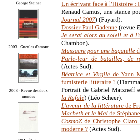
Un écrivant face à l'Histoire :
George Steiner
Renaud Camus, une stance pou
Journal 2007
) (Fayard).
Dossier Paul Gadenne
(revue
E
Je serai alors au soleil et à l
Chambon).
2003 - Gueules d'amour
Massacre pour une bagatelle
d
Parle-leur de batailles, de r
(Actes Sud).
Béatrice et Virgile
de Yann Ma
fumisterie littéraire ?
(Flammar
Portrait de Gabriel Matzneff e
2003 - Revue des deux
mondes
la Rafale
) (Léo Scheer).
L'avenir de la littérature
de Fr
Macbeth et le Mal
de Stéphane
CosmoZ
de Christophe Claro :
moderne ?
(Actes Sud).