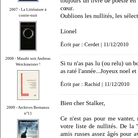
toujours un livre de poésie en
cœur.
2007 - La Littérature à
Oublions les nullités, les sélec
contre-nuit
Lionel
Écrit par : Cerdet | 11/12/2010
2008 - Maudit soit Andreas
Si tu n'as pas lu (ou relu) un 
Werckmeister !
as raté l'année...Joyeux noel e
Écrit par : Rachid | 11/12/2010
Bien cher Stalker,
2009 - Archives Bernanos
n°11
Ce n'est pas pour me vanter, 
votre liste de nullités. De la 
amis russes assez âgés pour a