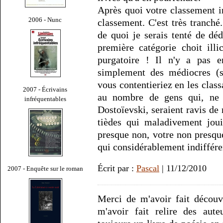
Après quoi votre classement i
2006 - Nunc
classement. C'est très tranché.
de quoi je serais tenté de déd
première catégorie choit ill
purgatoire ! Il n'y a pas en
simplement des médiocres (s
vous contentieriez en les class
2007 - Écrivains
au nombre de gens qui, ne 
infréquentables
Dostoïevski, seraient ravis de 
tièdes qui maladivement joui
presque non, votre non presque 
qui considérablement indiffére
Écrit par :
Pascal
| 11/12/2010
2007 - Enquête sur le roman
Merci de m'avoir fait décou
m'avoir fait relire des aut