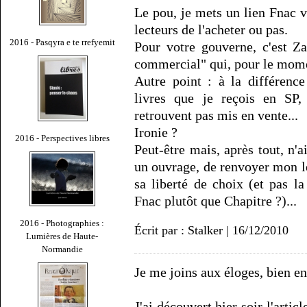
Le pou, je mets un lien Fnac ve
lecteurs de l'acheter ou pas.
2016 - Pasqyra e te rrefyemit
Pour votre gouverne, c'est Z
commercial" qui, pour le mome
Autre point : à la différence
livres que je reçois en SP,
retrouvent pas mis en vente...
Ironie ?
2016 - Perspectives libres
Peut-être mais, après tout, n'a
un ouvrage, de renvoyer mon le
sa liberté de choix (et pas l
Fnac plutôt que Chapitre ?)...
2016 - Photographies :
Écrit par : Stalker | 16/12/2010
Lumières de Haute-
Normandie
Je me joins aux éloges, bien e
J'ai découvert hier soir l'articl