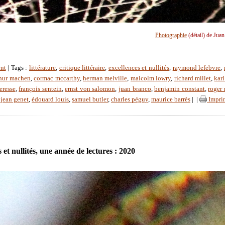
Photographie
(détail) de Jua
nt
| Tags :
littérature
,
critique littéraire
,
excellences et nullités
,
raymond lefebvre
,
thur machen
,
cormac mccarthy
,
herman melville
,
malcolm lowry
,
richard millet
,
karl
eresse
,
françois sentein
,
ernst von salomon
,
juan branco
,
benjamin constant
,
roger 
,
jean genet
,
édouard louis
,
samuel butler
,
charles péguy
,
maurice barrès
|
|
Impri
 et nullités, une année de lectures : 2020