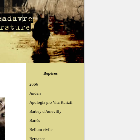
Repères
2666
Anders
Apologia pro Vita Kurtzii
Barbey d'Aurevilly
Barrès
Bellum civile
Bernanos