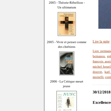
2005 - Théorie-Rébellion -
Un ultimatum
Lire la suite
2005 - Vivre et penser comme
des chrétiens
Lien perman
bernanos
,
gr
françois augi
michel houel
douvre
,
karl
morselli
,
cor
2006 - La Critique meurt
jeune
30/12/2018
Excellences