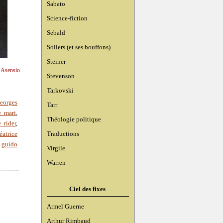
Sabato
Science-fiction
Sebald
Sollers (et ses bouffons)
Steiner
n Asensio.
Stevenson
Tarkovski
eorges
Tarr
e mari
,
Théologie politique
 rider
,
Traductions
éatrice
,
guido
Virgile
Warren
Ciel des fixes
Armel Guerne
Arthur Rimbaud