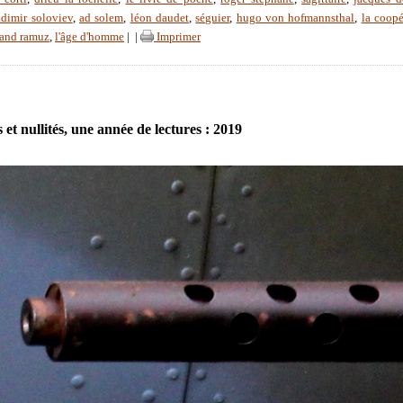
adimir soloviev
,
ad solem
,
léon daudet
,
séguier
,
hugo von hofmannsthal
,
la coopé
nand ramuz
,
l'âge d'homme
|
|
Imprimer
 et nullités, une année de lectures : 2019