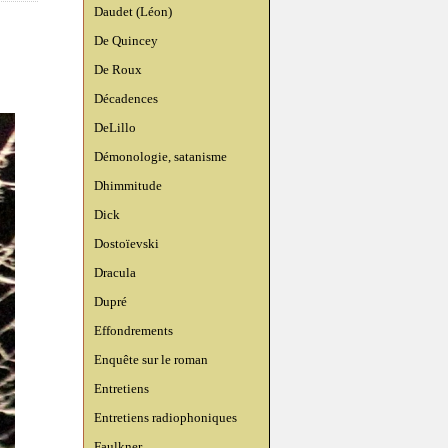
Daudet (Léon)
De Quincey
De Roux
Décadences
DeLillo
Démonologie, satanisme
Dhimmitude
Dick
Dostoïevski
Dracula
Dupré
Effondrements
Enquête sur le roman
Entretiens
Entretiens radiophoniques
Faulkner