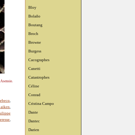
Bloy
Bolaño
Boutang
Broch
Browne
Burgess
Cacographes
Canetti
Catastrophes
n Asensio.
Céline
Conrad
lebecq
,
Cristina Campo
 aiken
,
Dante
hilippe
eresse
,
Dantec
Darien