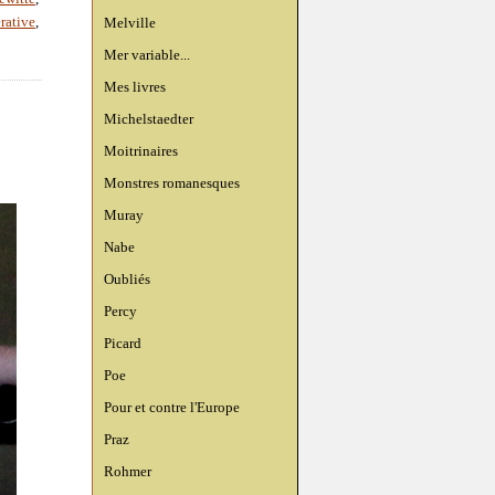
Melville
rative
,
Mer variable...
Mes livres
Michelstaedter
Moitrinaires
Monstres romanesques
Muray
Nabe
Oubliés
Percy
Picard
Poe
Pour et contre l'Europe
Praz
Rohmer