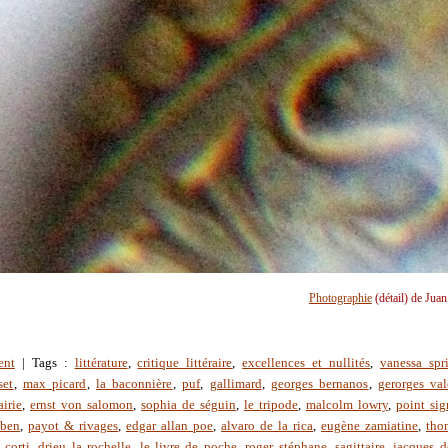
Photographie
(détail) de Jua
ent
| Tags :
littérature
,
critique littéraire
,
excellences et nullités
,
vanessa spr
set
,
max picard
,
la baconnière
,
puf
,
gallimard
,
georges bernanos
,
gerorges val
airie
,
ernst von salomon
,
sophia de séguin
,
le tripode
,
malcolm lowry
,
point sig
mben
,
payot & rivages
,
edgar allan poe
,
alvaro de la rica
,
eugène zamiatine
,
tho
 corti
,
drieu la rochelle
,
le livre de poche
,
roger stéphane
,
sagittaire
,
jacques d