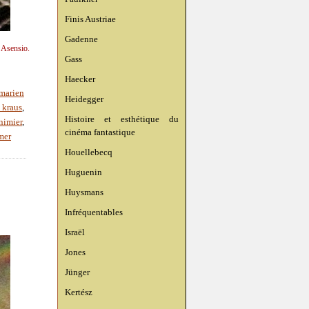
Finis Austriae
Gadenne
n Asensio.
Gass
Haecker
marien
Heidegger
 kraus
,
Histoire et esthétique du
nimier
,
cinéma fantastique
mer
Houellebecq
Huguenin
Huysmans
Infréquentables
Israël
Jones
Jünger
Kertész