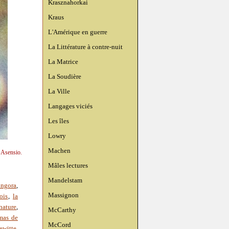
Krasznahorkai
Kraus
L'Amérique en guerre
La Littérature à contre-nuit
La Matrice
La Soudière
La Ville
Langages viciés
Les îles
Lowry
Machen
n Asensio.
Mâles lectures
Mandelstam
ingora
,
Massignon
ois
,
la
nature
,
McCarthy
mas de
McCord
ewitte
,