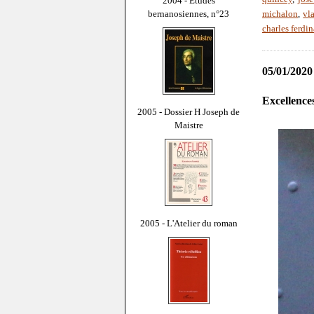
2004 - Études
bernanosiennes, n°23
michalon
,
vl
charles ferdi
05/01/2020
Excellences
2005 - Dossier H Joseph de
Maistre
2005 - L'Atelier du roman