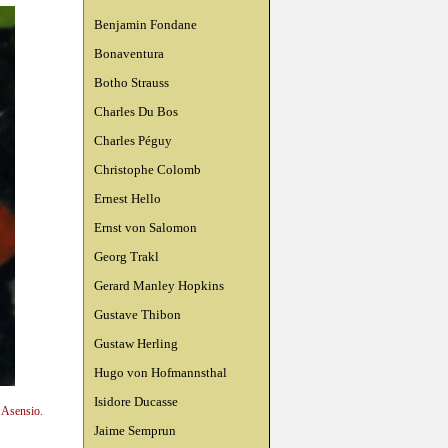
Benjamin Fondane
Bonaventura
Botho Strauss
Charles Du Bos
Charles Péguy
Christophe Colomb
Ernest Hello
Ernst von Salomon
Georg Trakl
Gerard Manley Hopkins
Gustave Thibon
Gustaw Herling
Hugo von Hofmannsthal
Isidore Ducasse
n Asensio.
Jaime Semprun