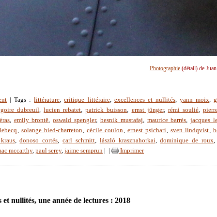
Photographie
(détail) de Jua
ent
| Tags :
littérature
,
critique littéraire
,
excellences et nullités
,
yann moix
,
g
égoire dubreuil
,
lucien rebatet
,
patrick buisson
,
ernst jünger
,
rémi soulié
,
pierr
éras
,
emily brontë
,
oswald spengler
,
besnik mustafaj
,
maurice barrès
,
jacques le
lebecq
,
solange bied-charreton
,
cécile coulon
,
ernest psichari
,
sven lindqvist
,
b
 kraus
,
donoso cortés
,
carl schmitt
,
lászló krasznahorkai
,
dominique de roux
mac mccarthy
,
paul serey
,
jaime semprun
|
|
Imprimer
 et nullités, une année de lectures : 2018