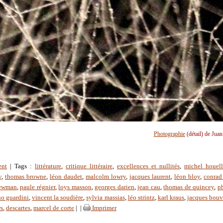
Photographie
(détail) de Jua
ent
| Tags :
littérature
,
critique littéraire
,
excellences et nullités
,
michel houel
y
,
thomas browne
,
léon daudet
,
malcolm lowry
,
jacques laurent
,
léon bloy
,
conrad
newman
,
paule régnier
,
loys masson
,
georges darien
,
jean cau
,
thomas de quincey
,
p
o guardini
,
vincent la soudière
,
sylvia massias
,
léo strintz
,
karl kraus
,
jacques bouv
rs
,
descartes
,
marcel de corte
|
|
Imprimer