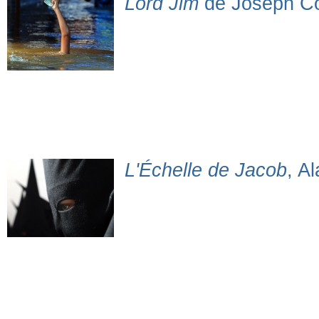
Lord Jim
de Joseph C
L'Échelle de Jacob
, A