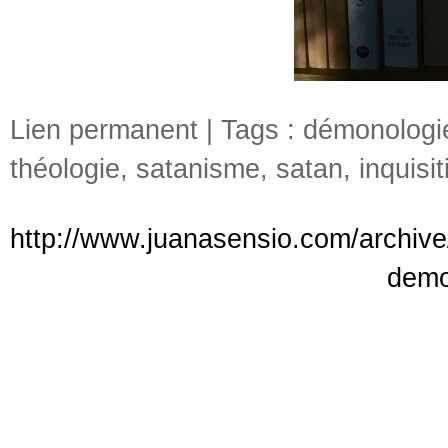
Lien permanent
| Tags :
démonologi
théologie
,
satanisme
,
satan
,
inquisit
http://www.juanasensio.com/archiv
demo