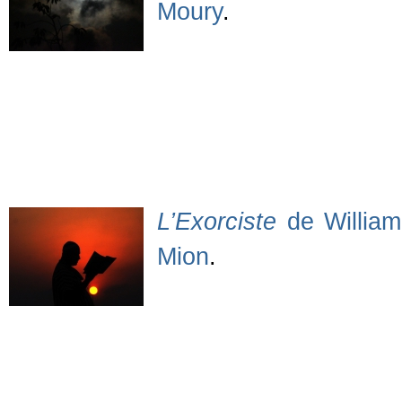
Moury
.
L’Exorciste
de William
Mion
.