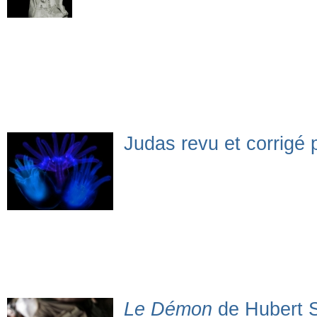
Judas revu et corrigé
Le Démon
de Hubert S