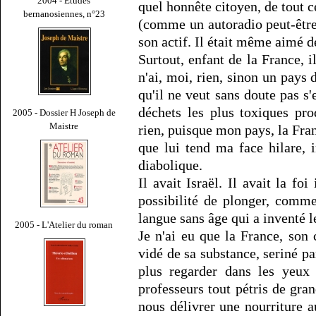
2004 - Études
quel honnête citoyen, de tout ce
bernanosiennes, n°23
(comme un autoradio peut-être 
son actif. Il était même aimé de
Surtout, enfant de la France, i
n'ai, moi, rien, sinon un pays 
qu'il ne veut sans doute pas s
déchets les plus toxiques prod
2005 - Dossier H Joseph de
Maistre
rien, puisque mon pays, la Fra
que lui tend ma face hilare, i
diabolique.
Il avait Israël. Il avait la fo
possibilité de plonger, comm
langue sans âge qui a inventé l
2005 - L'Atelier du roman
Je n'ai eu que la France, son
vidé de sa substance, seriné p
plus regarder dans les yeux
professeurs tout pétris de gra
nous délivrer une nourriture a