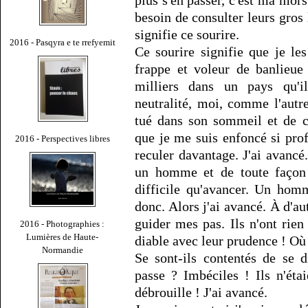
plus s'en passer, c'est ma morsu
besoin de consulter leurs gros
signifie ce sourire.
2016 - Pasqyra e te rrefyemit
Ce sourire signifie que je le
frappe et voleur de banlieue
milliers dans un pays qu'i
neutralité, moi, comme l'autre
tué dans son sommeil et de c
que je me suis enfoncé si pro
2016 - Perspectives libres
reculer davantage. J'ai avancé.
un homme et de toute façon 
difficile qu'avancer. Un hom
donc. Alors j'ai avancé. À d'a
guider mes pas. Ils n'ont rien 
2016 - Photographies :
Lumières de Haute-
diable avec leur prudence ! Où 
Normandie
Se sont-ils contentés de se d
passe ? Imbéciles ! Ils n'éta
débrouille ! J'ai avancé.