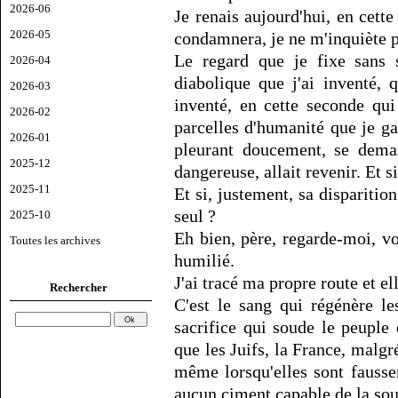
2026-06
Je renais aujourd'hui, en cet
2026-05
condamnera, je ne m'inquiète p
Le regard que je fixe sans s
2026-04
diabolique que j'ai inventé, 
2026-03
inventé, en cette seconde qui
2026-02
parcelles d'humanité que je ga
2026-01
pleurant doucement, se deman
2025-12
dangereuse, allait revenir. Et s
2025-11
Et si, justement, sa disparitio
seul ?
2025-10
Eh bien, père, regarde-moi, vo
Toutes les archives
humilié.
J'ai tracé ma propre route et e
Rechercher
C'est le sang qui régénère le
sacrifice qui soude le peuple 
que les Juifs, la France, malgr
même lorsqu'elles sont faussem
aucun ciment capable de la sou