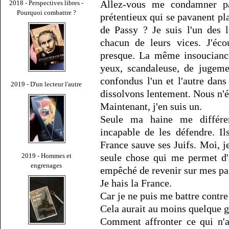
Allez-vous me condamner pa
2018 - Perspectives libres -
Pourquoi combattre ?
prétentieux qui se pavanent pl
de Passy ? Je suis l'un des l
chacun de leurs vices. J'éco
presque. La même insoucianc
yeux, scandaleuse, de jugeme
confondus l'un et l'autre dan
2019 - D'un lecteur l'autre
dissolvons lentement. Nous n'
Maintenant, j'en suis un.
Seule ma haine me différen
incapable de les défendre. I
France sauve ses Juifs. Moi, je
2019 - Hommes et
seule chose qui me permet d'
engrenages
empêché de revenir sur mes pa
Je hais la France.
Car je ne puis me battre contre 
Cela aurait au moins quelque g
Comment affronter ce qui n'a 