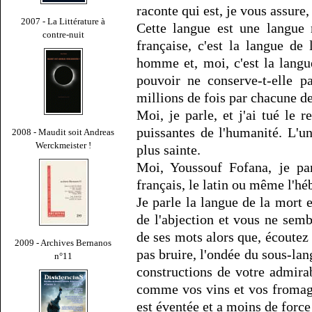
raconte qui est, je vous assure
2007 - La Littérature à
Cette langue est une langue 
contre-nuit
française, c'est la langue de
homme et, moi, c'est la langue
pouvoir ne conserve-t-elle p
millions de fois par chacune d
Moi, je parle, et j'ai tué le 
puissantes de l'humanité. L'un
2008 - Maudit soit Andreas
Werckmeister !
plus sainte.
Moi, Youssouf Fofana, je pa
français, le latin ou même l'hé
Je parle la langue de la mort e
de l'abjection et vous ne sem
de ses mots alors que, écoutez
2009 - Archives Bernanos
pas bruire, l'ondée du sous-lan
n°11
constructions de votre admira
comme vos vins et vos fromage
est éventée et a moins de forc