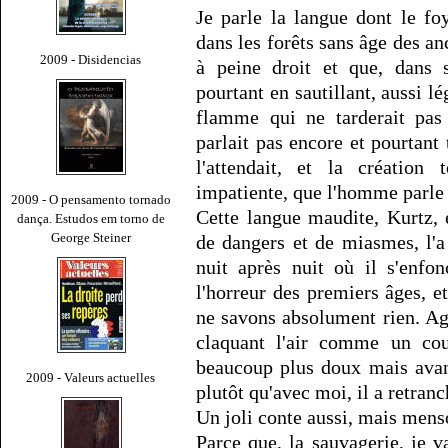
Je parle la langue dont le fo
dans les forêts sans âge des a
2009 - Disidencias
à peine droit et que, dans s
pourtant en sautillant, aussi l
flamme qui ne tarderait pa
parlait pas encore et pourtant 
l'attendait, et la création 
impatiente, que l'homme parle po
2009 - O pensamento tornado
Cette langue maudite, Kurtz, 
dança. Estudos em torno de
George Steiner
de dangers et de miasmes, l'a
nuit après nuit où il s'enfo
l'horreur des premiers âges, e
ne savons absolument rien. Ag
claquant l'air comme un co
beaucoup plus doux mais av
2009 - Valeurs actuelles
plutôt qu'avec moi, il a retranc
Un joli conte aussi, mais mens
Parce que, la sauvagerie, je va