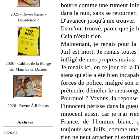
bourre comme une rumeur loin
dans la nuit, sans se retourner.
2025 - Revue Krisis -
D'avancer jusqu'à me trouver.
Décadence ?
Ils m'ont trouvé, parce que je l
Cela n'était rien.
Maintenant, je renais pour la 
Juif est mort. Je renais toutes 
infligé de mes propres mains.
2026 - Cahiers de la Marge
Je renais ici, en ce jour où la
sur Maurice G. Dantec
siens qu'elle a été bien incapa
forces de police, malgré son i
prétendre démêler le mensonge 
Pourquoi ? Voyons, la réponse
l'innocent périsse dans la gueu
2026 - Revue À Rebours
innocent aussi, car je n'ai rien
France, de l'homme blanc, q
Archives
toujours ses Juifs, comme une
2026-07
rien ne peut arracher ni extrair