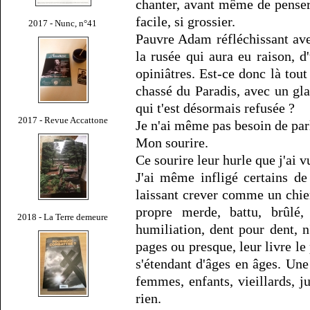
chanter, avant même de penser à
facile, si grossier.
2017 - Nunc, n°41
Pauvre Adam réfléchissant ave
la rusée qui aura eu raison, d'
opiniâtres. Est-ce donc là tout
chassé du Paradis, avec un gla
qui t'est désormais refusée ?
2017 - Revue Accattone
Je n'ai même pas besoin de parl
Mon sourire.
Ce sourire leur hurle que j'ai v
J'ai même infligé certains de 
laissant crever comme un chie
propre merde, battu, brûlé,
2018 - La Terre demeure
humiliation, dent pour dent, n
pages ou presque, leur livre le
s'étendant d'âges en âges. Un
femmes, enfants, vieillards, j
rien.