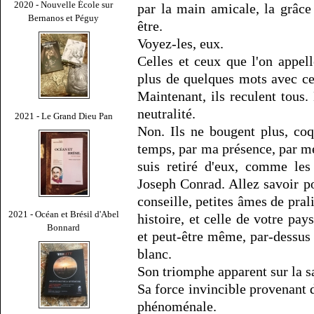
2020 - Nouvelle École sur
par la main amicale, la grâce
Bernanos et Péguy
être.
Voyez-les, eux.
Celles et ceux que l'on appel
plus de quelques mots avec cer
Maintenant, ils reculent tous.
neutralité.
2021 - Le Grand Dieu Pan
Non. Ils ne bougent plus, co
temps, par ma présence, par me
suis retiré d'eux, comme les
Joseph Conrad. Allez savoir pou
conseille, petites âmes de pra
2021 - Océan et Brésil d'Abel
histoire, et celle de votre pay
Bonnard
et peut-être même, par-dessus 
blanc.
Son triomphe apparent sur la s
Sa force invincible provenant 
phénoménale.