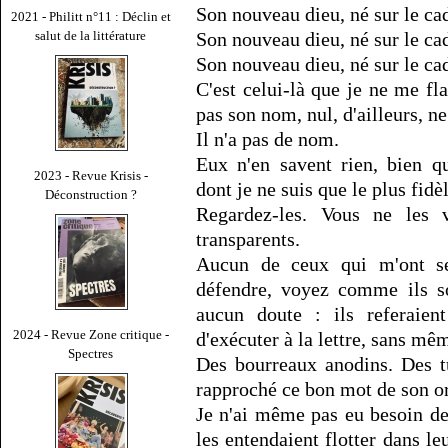
Son nouveau dieu, né sur le cad
2021 - Philitt n°11 : Déclin et
salut de la littérature
Son nouveau dieu, né sur le ca
Son nouveau dieu, né sur le c
C'est celui-là que je ne me fl
pas son nom, nul, d'ailleurs, ne
Il n'a pas de nom.
Eux n'en savent rien, bien q
2023 - Revue Krisis -
dont je ne suis que le plus fidèl
Déconstruction ?
Regardez-les. Vous ne les 
transparents.
Aucun de ceux qui m'ont ser
défendre, voyez comme ils son
aucun doute : ils referaie
2024 - Revue Zone critique -
d'exécuter à la lettre, sans mêm
Spectres
Des bourreaux anodins. Des 
rapproché ce bon mot de son or
Je n'ai même pas eu besoin de
les entendaient flotter dans l