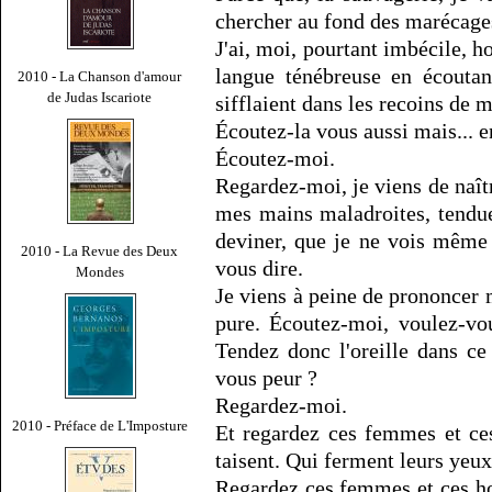
chercher au fond des marécag
J'ai, moi, pourtant imbécile, h
langue ténébreuse en écoutan
2010 - La Chanson d'amour
de Judas Iscariote
sifflaient dans les recoins de m
Écoutez-la vous aussi mais... 
Écoutez-moi.
Regardez-moi, je viens de naît
mes mains maladroites, tendue
deviner, que je ne vois même 
2010 - La Revue des Deux
vous dire.
Mondes
Je viens à peine de prononcer 
pure. Écoutez-moi, voulez-vo
Tendez donc l'oreille dans ce
vous peur ?
Regardez-moi.
2010 - Préface de L'Imposture
Et regardez ces femmes et ce
taisent. Qui ferment leurs yeux,
Regardez ces femmes et ces h