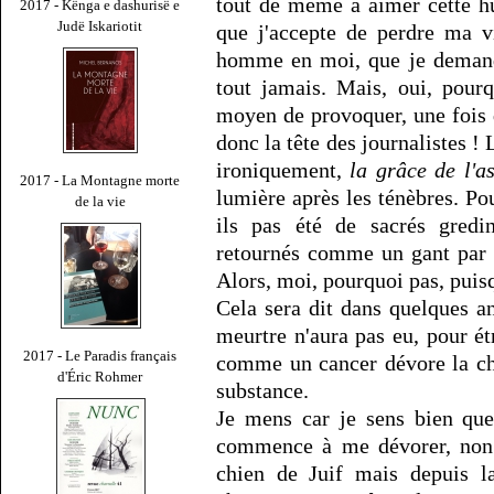
tout de même à aimer cette hu
2017 - Kënga e dashurisë e
Judë Iskariotit
que j'accepte de perdre ma vi
homme en moi, que je demande
tout jamais. Mais, oui, pourq
moyen de provoquer, une fois d
donc la tête des journalistes !
ironiquement,
la grâce de l'a
2017 - La Montagne morte
lumière après les ténèbres. Pou
de la vie
ils pas été de sacrés gredin
retournés comme un gant par 
Alors, moi, pourquoi pas, puis
Cela sera dit dans quelques an
meurtre n'aura pas eu, pour é
2017 - Le Paradis français
comme un cancer dévore la chai
d'Éric Rohmer
substance.
Je mens car je sens bien que
commence à me dévorer, non 
chien de Juif mais depuis la