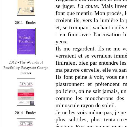
se juger.
La chute
. Mais inve
font que mentir. Mon procès, l
croient-ils, vers la lumière l
2011 - Études
et, se trompant, sachant qu'ils 
: en finir avec l'accusation 
yeux.
Ils me regardent. Ils ne me vo
verraient et se verraient immé
finiraient bien par entendre le
2012 - The Wounds of
Possibility. Essays on George
ma pauvre cervelle, elle va sans
Steiner
Ils font peine à voir, vous ne
plastronnent et prétendent m
policiers, on ne sait jamais, u
comme les moucherons des pi
minuscule rayon de soleil.
Je ne les vois même pas, je ne l
2014 - Études
plus subtiles, plus tentatric
écouter. Eux me voient mais n