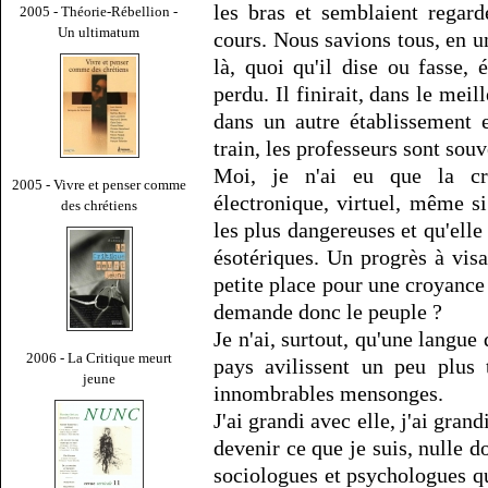
les bras et semblaient regarde
2005 - Théorie-Rébellion -
Un ultimatum
cours. Nous savions tous, en un
là, quoi qu'il dise ou fasse, 
perdu. Il finirait, dans le mei
dans un autre établissement e
train, les professeurs sont sou
Moi, je n'ai eu que la cr
2005 - Vivre et penser comme
électronique, virtuel, même si
des chrétiens
les plus dangereuses et qu'elle
ésotériques. Un progrès à vi
petite place pour une croyance 
demande donc le peuple ?
Je n'ai, surtout, qu'une langu
2006 - La Critique meurt
pays avilissent un peu plus 
jeune
innombrables mensonges.
J'ai grandi avec elle, j'ai grand
devenir ce que je suis, nulle do
sociologues et psychologues qu