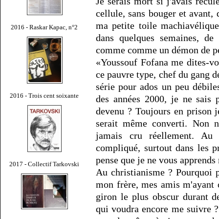
Je serais mort si j'avais recul
cellule, sans bouger et avant, 
ma petite toile machiavélique
2016 - Raskar Kapac, n°2
dans quelques semaines, de 
comme comme un démon de pet
«Youssouf Fofana me dites-vo
ce pauvre type, chef du gang d
série pour ados un peu débile
2016 - Trois cent soixante
des années 2000, je ne sais 
devenu ? Toujours en prison je
serait même converti. Non no
jamais cru réellement. Au c
compliqué, surtout dans les pr
pense que je ne vous apprends 
2017 - Collectif Tarkovski
Au christianisme ? Pourquoi 
mon frère, mes amis m'ayant 
giron le plus obscur durant d
qui voudra encore me suivre ? 