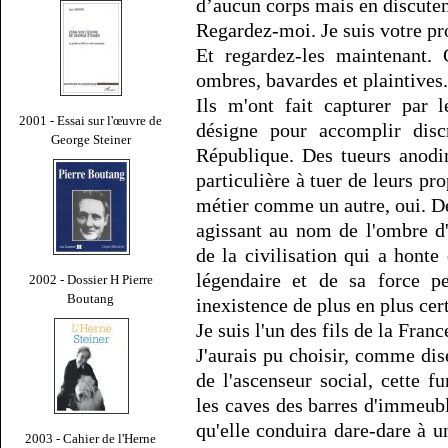
d’aucun corps mais en discutent
Regardez-moi. Je suis votre pro
Et regardez-les maintenant. 
ombres, bavardes et plaintives
Ils m'ont fait capturer par 
2001 - Essai sur l'œuvre de
désigne pour accomplir disc
George Steiner
République. Des tueurs anodi
particulière à tuer de leurs pr
métier comme un autre, oui. D
agissant au nom de l'ombre d
de la civilisation qui a honte
légendaire et de sa force p
2002 - Dossier H Pierre
Boutang
inexistence de plus en plus ce
Je suis l'un des fils de la France
J'aurais pu choisir, comme dise
de l'ascenseur social, cette f
les caves des barres d'immeubl
qu'elle conduira dare-dare à u
2003 - Cahier de l'Herne