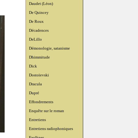
Daudet (Léon)
De Quincey
De Roux
Décadences
DeLillo
Démonologie, satanisme
Dhimmitude
Dick
Dostoïevski
Dracula
Dupré
Effondrements
Enquête sur le roman
Entretiens
Entretiens radiophoniques
Faulkner