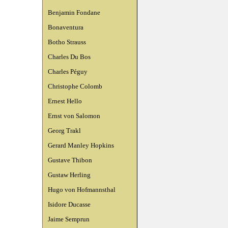
Benjamin Fondane
Bonaventura
Botho Strauss
Charles Du Bos
Charles Péguy
Christophe Colomb
Ernest Hello
Ernst von Salomon
Georg Trakl
Gerard Manley Hopkins
Gustave Thibon
Gustaw Herling
Hugo von Hofmannsthal
Isidore Ducasse
Jaime Semprun