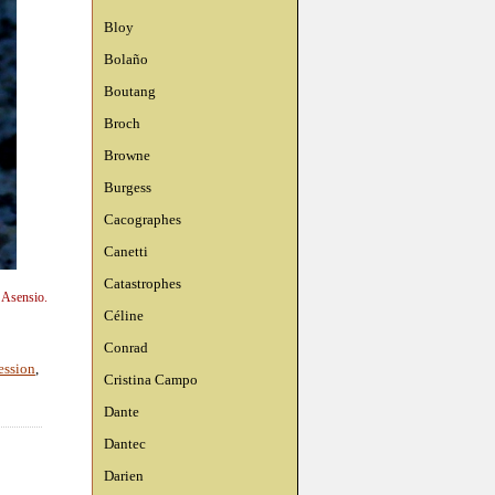
Bloy
Bolaño
Boutang
Broch
Browne
Burgess
Cacographes
Canetti
Catastrophes
n Asensio.
Céline
Conrad
ession
,
Cristina Campo
Dante
Dantec
Darien