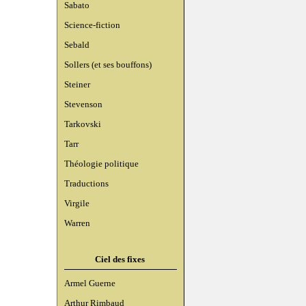
Sabato
Science-fiction
Sebald
Sollers (et ses bouffons)
Steiner
Stevenson
Tarkovski
Tarr
Théologie politique
Traductions
Virgile
Warren
Ciel des fixes
Armel Guerne
Arthur Rimbaud