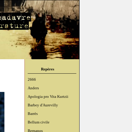
Repères
2666
Anders
Apologia pro Vita Kurtzii
Barbey d'Aurevilly
Barrès
Bellum civile
Bernanos