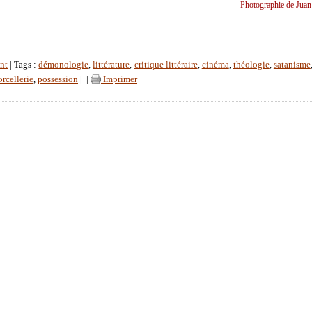
Photographie de Juan
nt
| Tags :
démonologie
,
littérature
,
critique littéraire
,
cinéma
,
théologie
,
satanisme
orcellerie
,
possession
|
|
Imprimer