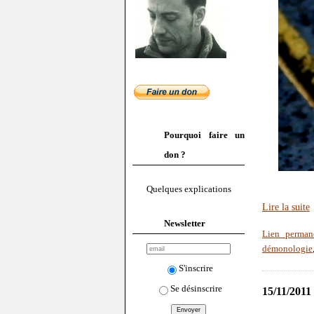
Pourquoi faire un
don ?
Quelques explications
Lire la suite
Newsletter
Lien perman
démonologie
S'inscrire
Se désinscrire
15/11/2011