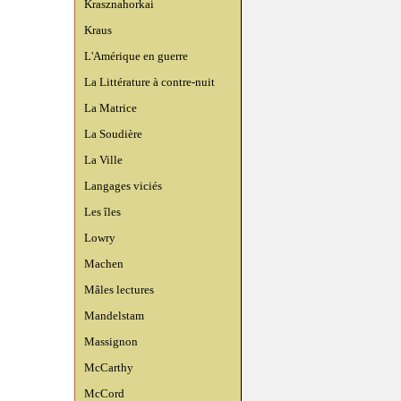
Krasznahorkai
Kraus
L'Amérique en guerre
La Littérature à contre-nuit
La Matrice
La Soudière
La Ville
Langages viciés
Les îles
Lowry
Machen
Mâles lectures
Mandelstam
Massignon
McCarthy
McCord