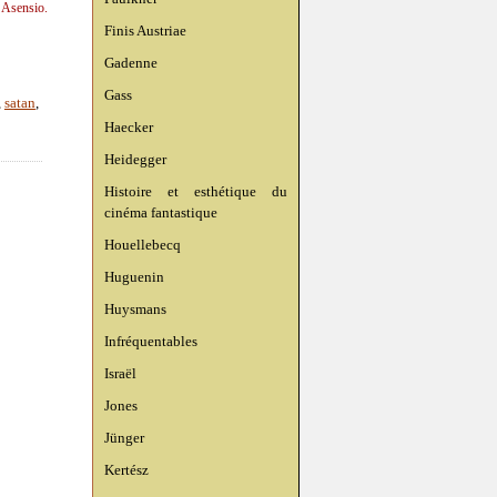
 Asensio.
Finis Austriae
Gadenne
Gass
,
satan
,
Haecker
Heidegger
Histoire et esthétique du
cinéma fantastique
Houellebecq
Huguenin
Huysmans
Infréquentables
Israël
Jones
Jünger
Kertész