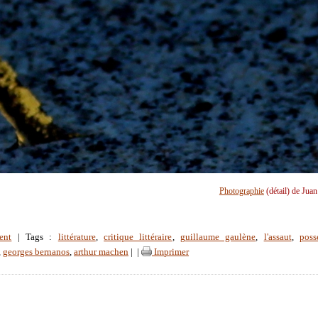
Photographie
(détail) de Jua
ent
| Tags :
littérature
,
critique littéraire
,
guillaume gaulène
,
l'assaut
,
poss
,
georges bernanos
,
arthur machen
|
|
Imprimer